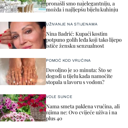
pronašli smo najelegantniju, a
možda i najljepšu bijelu kuhinju
UŽIVANJE NA STIJENAMA
Nina Badrić: Kupaći kostim
potpuno golih leđa koji tako lijepo
ističe žensku senzualnost
POMOĆ KOD VRUĆINA
Dovoljno je 10 minuta: Što se
dogodi u tijelu kada namočite
stopala u lavoru s vodom?
VOLE SUNCE
Nama smeta paklena vrućina, ali
njima ne: Ovo cvijeće uživa i na
plus 40