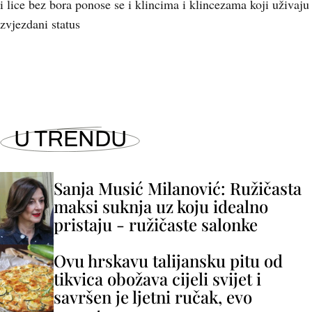
i lice bez bora ponose se i klincima i klincezama koji uživaju
zvjezdani status
U TRENDU
Sanja Musić Milanović: Ružičasta
maksi suknja uz koju idealno
pristaju - ružičaste salonke
Ovu hrskavu talijansku pitu od
tikvica obožava cijeli svijet i
savršen je ljetni ručak, evo