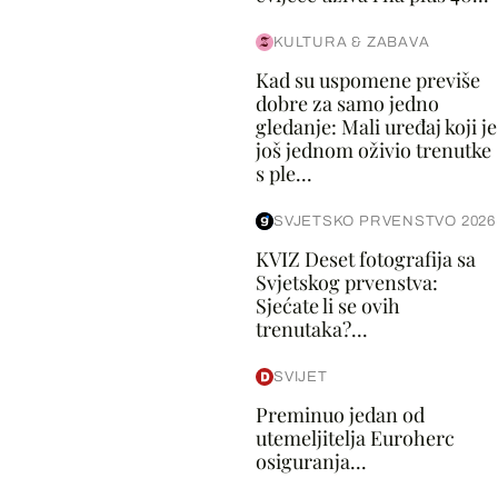
KULTURA & ZABAVA
Kad su uspomene previše
dobre za samo jedno
gledanje: Mali uređaj koji je
još jednom oživio trenutke
s ple...
SVJETSKO PRVENSTVO 2026
KVIZ Deset fotografija sa
Svjetskog prvenstva:
Sjećate li se ovih
trenutaka?...
SVIJET
Preminuo jedan od
utemeljitelja Euroherc
osiguranja...