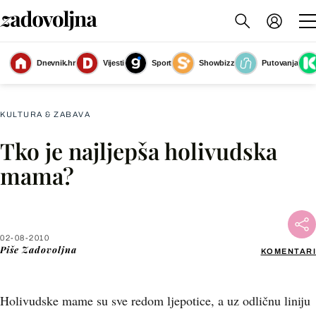
Dnevnik.hr
Vijesti
Sport
Showbizz
Putovanja
Slika nije dostupna
KULTURA & ZABAVA
Tko je najljepša holivudska
Facebook
mama?
X
02-08-2010
WhatsApp
Piše
Zadovoljna
KOMENTARI
Viber
Holivudske mame su sve redom ljepotice, a uz odličnu liniju