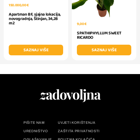
150.000,00 €
Apartman BF, sjajna lokacija,
novogradnja, Štinjan, 34,28
m2
9,00 €
SPATHIPHYLLUM SWEET
RICARDO
SAZNAJ VIŠE
SAZNAJ VIŠE
PIŠITE NAM
UVJETI KORIŠTENJA
UREDNIŠTVO
ZAŠTITA PRIVATNOSTI
OGLAŠAVANJE
POLITIKA KOLAČIĆA