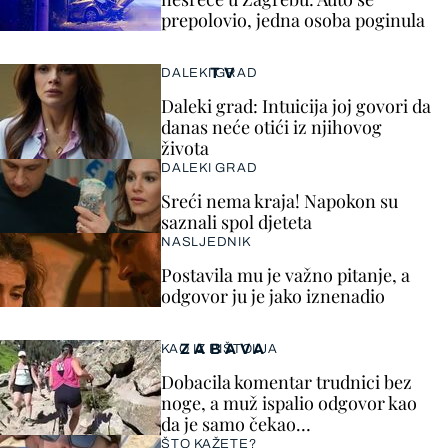
prepolovio, jedna osoba poginula
TV
DALEKI GRAD
Daleki grad: Intuicija joj govori da
danas neće otići iz njihovog
života
DALEKI GRAD
Sreći nema kraja! Napokon su
saznali spol djeteta
NASLJEDNIK
Postavila mu je važno pitanje, a
odgovor ju je jako iznenadio
ZABAVA
KAO IZ PIŠTOLJA
Dobacila komentar trudnici bez
noge, a muž ispalio odgovor kao
da je samo čekao…
ŠTO KAŽETE?