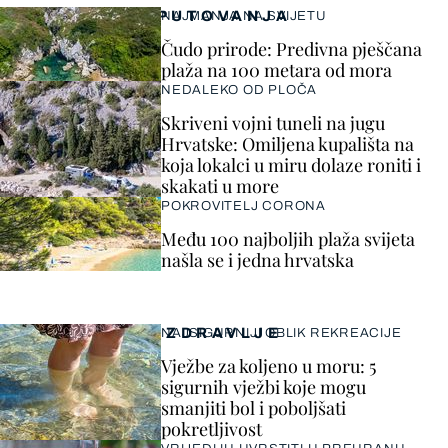
PUTOVANJA
NAJMANJA NA SVIJETU
Čudo prirode: Predivna pješčana
plaža na 100 metara od mora
NEDALEKO OD PLOČA
Skriveni vojni tuneli na jugu
Hrvatske: Omiljena kupališta na
koja lokalci u miru dolaze roniti i
skakati u more
POKROVITELJ CORONA
Među 100 najboljih plaža svijeta
našla se i jedna hrvatska
ZDRAVLJE
NAJSIGURNIJI OBLIK REKREACIJE
Vježbe za koljeno u moru: 5
sigurnih vježbi koje mogu
smanjiti bol i poboljšati
pokretljivost