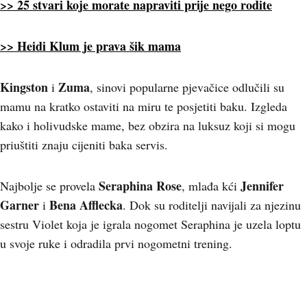
>> 25 stvari koje morate napraviti prije nego rodite
>> Heidi Klum je prava šik mama
Kingston
Zuma
i
, sinovi popularne pjevačice odlučili su
mamu na kratko ostaviti na miru te posjetiti baku. Izgleda
kako i holivudske mame, bez obzira na luksuz koji si mogu
priuštiti znaju cijeniti baka servis.
Seraphina Rose
Jennifer
Najbolje se provela
, mlađa kći
Garner
Bena Afflecka
i
. Dok su roditelji navijali za njezinu
sestru Violet koja je igrala nogomet Seraphina je uzela loptu
u svoje ruke i odradila prvi nogometni trening.