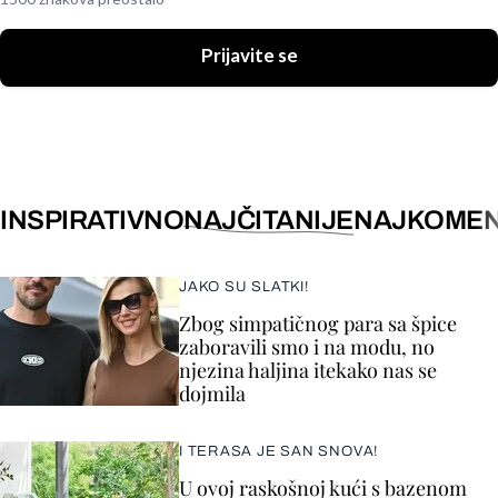
Prijavite se
INSPIRATIVNO
NAJČITANIJE
NAJKOMEN
JAKO SU SLATKI!
Zbog simpatičnog para sa špice
zaboravili smo i na modu, no
njezina haljina itekako nas se
dojmila
I TERASA JE SAN SNOVA!
U ovoj raskošnoj kući s bazenom