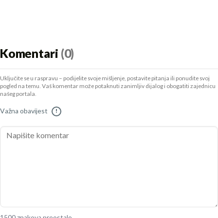
Komentari
(0)
Uključite se u raspravu – podijelite svoje mišljenje, postavite pitanja ili ponudite svoj
pogled na temu. Vaš komentar može potaknuti zanimljiv dijalog i obogatiti zajednicu
našeg portala.
Važna obavijest
!
1500 znakova preostalo