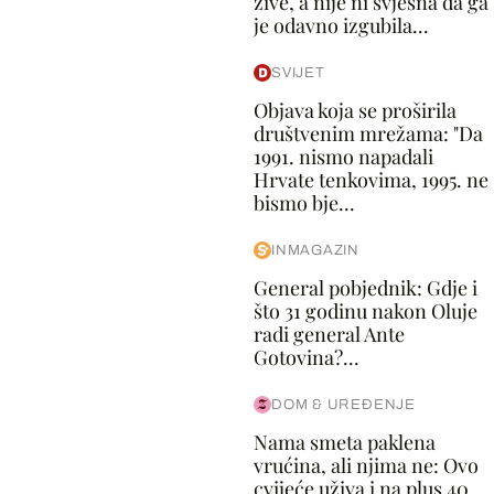
žive, a nije ni svjesna da ga
je odavno izgubila...
SVIJET
Objava koja se proširila
društvenim mrežama: "Da
1991. nismo napadali
Hrvate tenkovima, 1995. ne
bismo bje...
INMAGAZIN
General pobjednik: Gdje i
što 31 godinu nakon Oluje
radi general Ante
Gotovina?...
DOM & UREĐENJE
Nama smeta paklena
vrućina, ali njima ne: Ovo
cvijeće uživa i na plus 40...