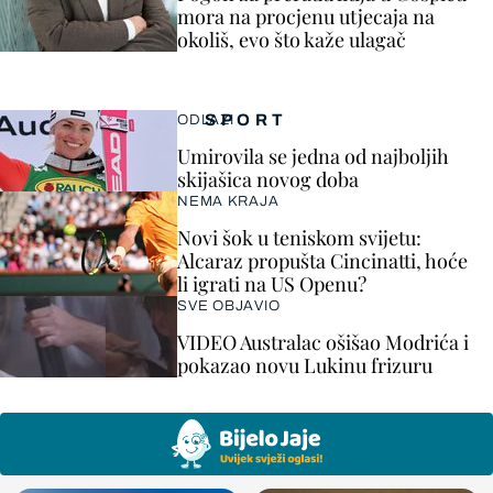
mora na procjenu utjecaja na
okoliš, evo što kaže ulagač
SPORT
ODLAZI
Umirovila se jedna od najboljih
skijašica novog doba
NEMA KRAJA
Novi šok u teniskom svijetu:
Alcaraz propušta Cincinatti, hoće
li igrati na US Openu?
SVE OBJAVIO
VIDEO Australac ošišao Modrića i
pokazao novu Lukinu frizuru