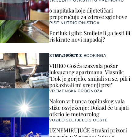
VRIJEDI IH UVRSTITI U PREHRANU
6 napitaka koje dijetetičari
preporučuju za zdrave zglobove
PIŠE NUTRICIONISTICA
Poriluk i giht: Smijete li ga jesti ili
riskirate novi napadaj?
VIJESTI
STIGAO I ŠOK S BOOKINGA
VIDEO Gošća izazvala požar
luksuznog apartmana. Vlasnik:
"Dok je gorjelo, smijali su se, pili i
pokazivali mi srednji prst"
VREMENSKA PROGNOZA
Nakon vrhunca toplinskog vala
stiže osvježenje: Dokad će trajati
otkrio je meteorolog
VOZILO SLETJELO S CESTE
UZNEMIRUJUĆE Strašni prizori
nesreće u Zagrebu: Auto se