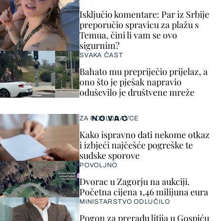
Isključio komentare: Par iz Srbije
preporučio spravicu za plažu s
Temua, čini li vam se ovo
sigurnim?
SVAKA ČAST
Bahato mu prepriječio prijelaz, a
ono što je pješak napravio
oduševilo je društvene mreže
NOVAC
ZA POSLODAVCE
Kako ispravno dati nekome otkaz
i izbjeći najčešće pogreške te
sudske sporove
POVOLJNO
Dvorac u Zagorju na aukciji.
Početna cijena 1,46 milijuna eura
MINISTARSTVO ODLUČILO
Pogon za preradu litija u Gospiću