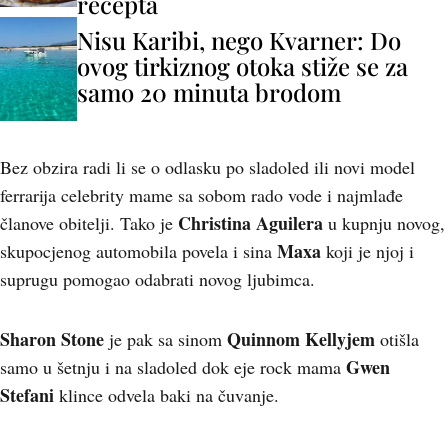
recepta
Nisu Karibi, nego Kvarner: Do
ovog tirkiznog otoka stiže se za
samo 20 minuta brodom
Bez obzira radi li se o odlasku po sladoled ili novi model
ferrarija celebrity mame sa sobom rado vode i najmlađe
Christina Aguilera
članove obitelji. Tako je
u kupnju novog,
Maxa
skupocjenog automobila povela i sina
koji je njoj i
suprugu pomogao odabrati novog ljubimca.
Sharon Stone
Quinnom Kellyjem
je pak sa sinom
otišla
Gwen
samo u šetnju i na sladoled dok eje rock mama
Stefani
klince odvela baki na čuvanje.