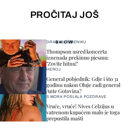
PROČITAJ JOŠ
SHOW
DRAMA U ŠIBENIKU
Thompson usred koncerta
iznenada prekinuo pjesmu:
"Zovite hitnu!"
HEROJ
General pobjednik: Gdje i što 31
godinu nakon Oluje radi general
Ante Gotovina?
S MORA POSLALA POZDRAVE
Vruće, vruće! Nives Celzijus u
vatrenom kupaćem malo je toga
prepustila mašti