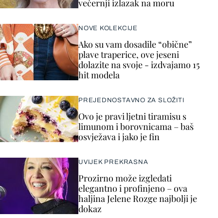
večernji izlazak na moru
NOVE KOLEKCIJE
Ako su vam dosadile “obične”
plave traperice, ove jeseni
dolazite na svoje - izdvajamo 15
hit modela
PREJEDNOSTAVNO ZA SLOŽITI
Ovo je pravi ljetni tiramisu s
limunom i borovnicama – baš
osvježava i jako je fin
UVIJEK PREKRASNA
Prozirno može izgledati
elegantno i profinjeno – ova
haljina Jelene Rozge najbolji je
dokaz