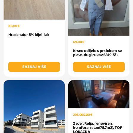
80,00 €
Hrast natur 5% bijeli lak
69,00 €
Krsno odijelo s prslukom sv.
plavo-dugi rukav 6819-5/1
SAZNAJ VIŠE
SAZNAJ VIŠE
295.000,00 €
Zadar, Relja, renoviran,
komforan stan(75,7m2), TOP
LOKACIJA