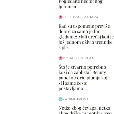
Pogledajte neobičnog
ljubimca...
KULTURA & ZABAVA
Kad su uspomene previše
dobre za samo jedno
gledanje: Mali uređaj koji je
još jednom oživio trenutke
s ple...
MODA & LJEPOTA
Što je stvarno potrebno
koži da zablista? Beauty
panel otvorio pitanja koja
si i same često
postavljamo...
ZANIMLJIVOSTI
Netko zbog ćevapa, netko
zbog drške za motiku: Evo