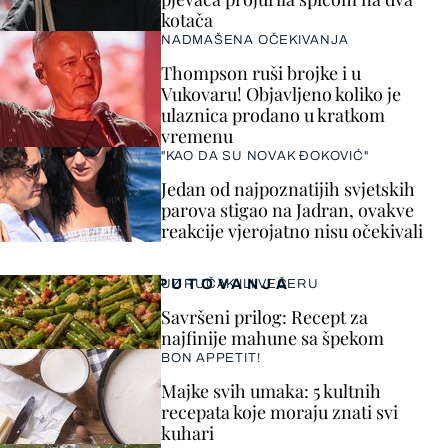
kotača
NADMAŠENA OČEKIVANJA
Thompson ruši brojke i u
Vukovaru! Objavljeno koliko je
ulaznica prodano u kratkom
vremenu
"KAO DA SU NOVAK ĐOKOVIĆ"
Jedan od najpoznatijih svjetskih
parova stigao na Jadran, ovakve
reakcije vjerojatno nisu očekivali
PUTOVANJA
UZ RUČAK ILI VEČERU
Savršeni prilog: Recept za
najfinije mahune sa špekom
BON APPETIT!
Majke svih umaka: 5 kultnih
recepata koje moraju znati svi
kuhari