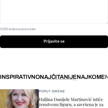
1500 znakova preostalo
Prijavite se
INSPIRATIVNO
NAJČITANIJE
NAJKOMEN
POPUT SIRENE
Haljina Danijele Martinović ističe
ženstvenu figuru, a savršena je za