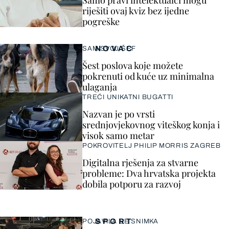
Samo pravi intelektualci mogu
riješiti ovaj kviz bez ijedne
pogreške
NOVAC
SAM SVOJ ŠEF
Šest poslova koje možete
pokrenuti od kuće uz minimalna
ulaganja
TREĆI UNIKATNI BUGATTI
Nazvan je po vrsti
srednjovjekovnog viteškog konja i
visok samo metar
POKROVITELJ PHILIP MORRIS ZAGREB
Digitalna rješenja za stvarne
probleme: Dva hrvatska projekta
dobila potporu za razvoj
SPORT
POJAVILA SE SNIMKA