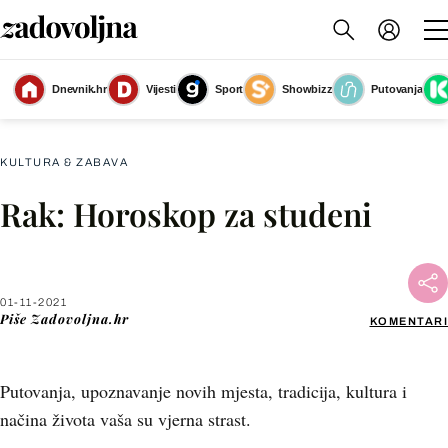
Dnevnik.hr
Vijesti
Sport
Showbizz
Putovanja
Slika nije dostupna
KULTURA & ZABAVA
Rak: Horoskop za studeni
Facebook
X
01-11-2021
Piše
Zadovoljna.hr
KOMENTARI
WhatsApp
Putovanja, upoznavanje novih mjesta, tradicija, kultura i
Viber
načina života vaša su vjerna strast.