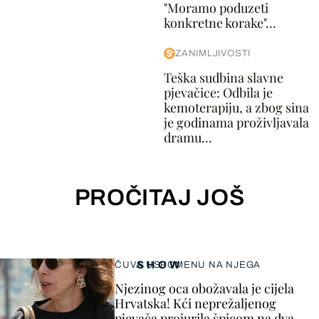
"Moramo poduzeti
konkretne korake"...
ZANIMLJIVOSTI
Teška sudbina slavne
pjevačice: Odbila je
kemoterapiju, a zbog sina
je godinama proživljavala
dramu...
PROČITAJ JOŠ
SHOW
ČUVA USPOMENU NA NJEGA
Njezinog oca obožavala je cijela
Hrvatska! Kći neprežaljenog
pjevača projurila špicom na dva