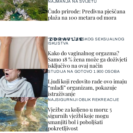
NAJMANJA NA SVIJETU
Čudo prirode: Predivna pješčana
plaža na 100 metara od mora
ZDRAVLJE
"VRHUNAC" ŽENSKOG SEKSUALNOG
ISKUSTVA
Kako do vaginalnog orgazma?
Samo 18 % žena može ga doživjeti
isključivo na ovaj način
STUDIJA NA GOTOVO 1.900 OSOBA
Ljudi koji redovito rade ovo imaju
“mlađi” organizam, pokazuje
istraživanje
NAJSIGURNIJI OBLIK REKREACIJE
Vježbe za koljeno u moru: 5
sigurnih vježbi koje mogu
smanjiti bol i poboljšati
pokretljivost