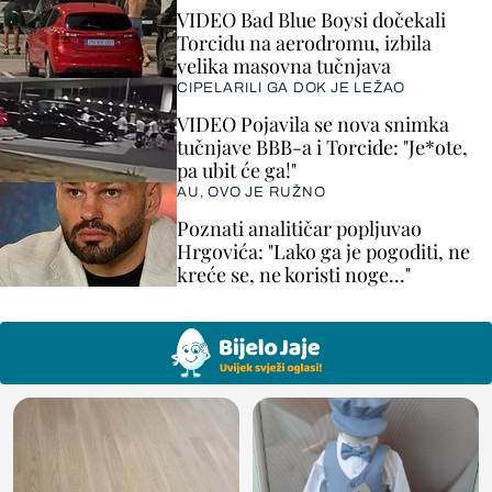
VIDEO Bad Blue Boysi dočekali
Torcidu na aerodromu, izbila
velika masovna tučnjava
CIPELARILI GA DOK JE LEŽAO
VIDEO Pojavila se nova snimka
tučnjave BBB-a i Torcide: "Je*ote,
pa ubit će ga!"
AU, OVO JE RUŽNO
Poznati analitičar popljuvao
Hrgovića: "Lako ga je pogoditi, ne
kreće se, ne koristi noge..."