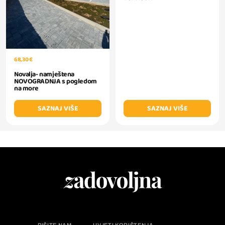
68,30 €
Novalja- namještena
NOVOGRADNJA s pogledom
na more
SAZNAJ VIŠE
SAZNAJ VIŠE
PIŠITE NAM
UVJETI KORIŠTENJA