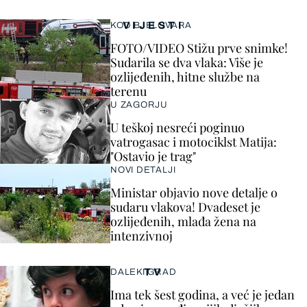
VIJESTI
KOD BJELOVARA
FOTO/VIDEO Stižu prve snimke!
Sudarila se dva vlaka: Više je
ozlijeđenih, hitne službe na
terenu
U ZAGORJU
U teškoj nesreći poginuo
vatrogasac i motociklst Matija:
"Ostavio je trag"
NOVI DETALJI
Ministar objavio nove detalje o
sudaru vlakova! Dvadeset je
ozlijeđenih, mlađa žena na
intenzivnoj
TV
DALEKI GRAD
Ima tek šest godina, a već je jedan