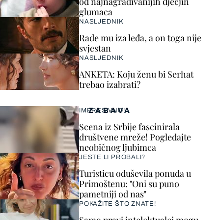
od najnagrađivanijih dječjih
glumaca
NASLJEDNIK
Rade mu iza leđa, a on toga nije
svjestan
NASLJEDNIK
ANKETA: Koju ženu bi Serhat
trebao izabrati?
ZABAVA
IMPRESIVNO!
Scena iz Srbije fascinirala
društvene mreže! Pogledajte
neobičnog ljubimca
JESTE LI PROBALI?
Turisticu oduševila ponuda u
Primoštenu: "Oni su puno
pametniji od nas"
POKAŽITE ŠTO ZNATE!