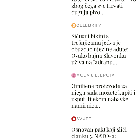
zbog čega sve Hrvati
duguju pivo...
CELEBRITY
Sićušni bikini s
trešnjicama jedva je
obuzdao njezine adute:
Ovako bujna Slavonka
uživa na Jadranu...
MODA & LJEPOTA
Omiljene proizvode za
njegu sada možete kupiti i
usput, tijekom nabavke
namirnica...
SVIJET
Osnovan pakt koji sliči
članku 5. NATO-a: