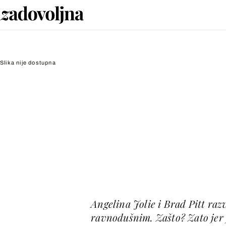
Slika nije dostupna
Angelina Jolie i Brad Pitt razv
ravnodušnim. Zašto? Zato jer 