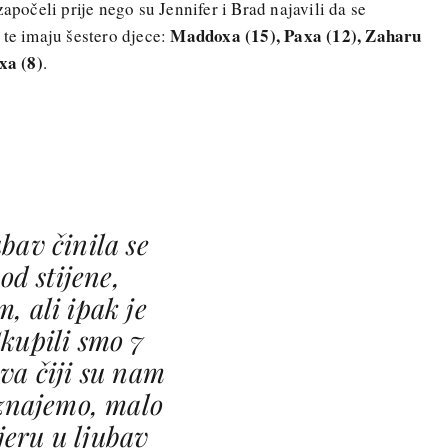
apočeli prije nego su Jennifer i Brad najavili da se
Maddoxa (15), Paxa (12), Zaharu
 te imaju šestero djece:
xa (8)
.
bav činila se
od stijene,
, ali ipak je
kupili smo 7
va čiji su nam
iznajemo, malo
vjeru u ljubav