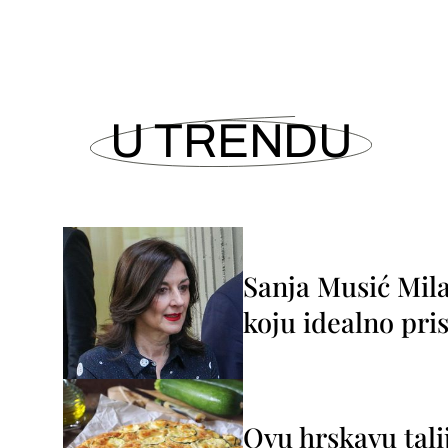
U TRENDU
Sanja Musić Mila
koju idealno pris
Ovu hrskavu tali