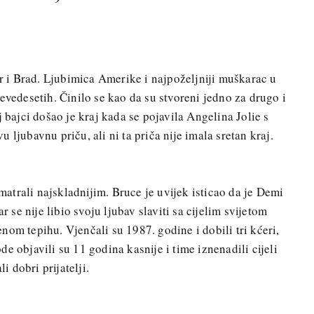
er i Brad. Ljubimica Amerike i najpoželjniji muškarac u
evedesetih. Činilo se kao da su stvoreni jedno za drugo i
j bajci došao je kraj kada se pojavila Angelina Jolie s
 ljubavnu priču, ali ni ta priča nije imala sretan kraj.
trali najskladnijim. Bruce je uvijek isticao da je Demi
r se nije libio svoju ljubav slaviti sa cijelim svijetom
nom tepihu. Vjenčali su 1987. godine i dobili tri kćeri,
ode objavili su 11 godina kasnije i time iznenadili cijeli
i dobri prijatelji.