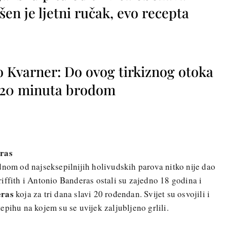
vršen je ljetni ručak, evo recepta
o Kvarner: Do ovog tirkiznog otoka
o 20 minuta brodom
eras
dnom od najseksepilnijih holivudskih parova nitko nije dao
iffith i Antonio Banderas ostali su zajedno 18 godina i
eras
koja za tri dana slavi 20 rođendan. Svijet su osvojili i
pihu na kojem su se uvijek zaljubljeno grlili.