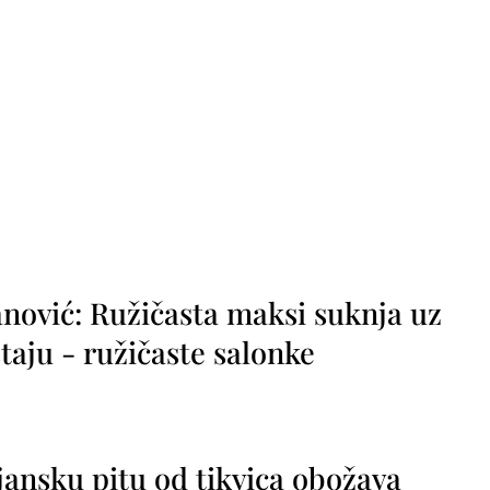
nović: Ružičasta maksi suknja uz
taju - ružičaste salonke
jansku pitu od tikvica obožava