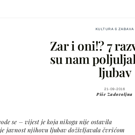
KULTURA & ZABAVA
Zar i oni!? 7 raz
su nam poljuljal
ljubav
Facebook
X
21-09-2016
Piše
Zadovoljna
WhatsApp
ode se – vijest je koja nikoga nije ostavila
Viber
je javnost njihovu ljubav doživljavala čvršćom