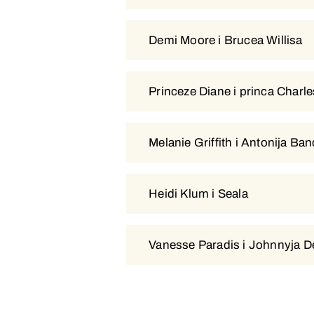
Demi Moore i Brucea Willisa
Demi Moore i Brucea Willisa
Princeze Diane i princa Charl
Princeze Diane i princa Charl
Melanie Griffith i Antonija Ba
Melanie Griffith i Antonija Ba
Heidi Klum i Seala
Heidi Klum i Seala
Vanesse Paradis i Johnnyja 
Vanesse Paradis i Johnnyja 