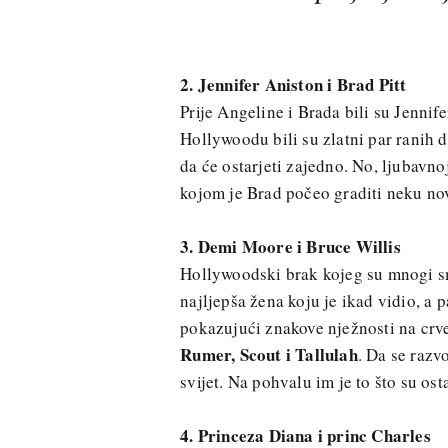
2. Jennifer Aniston i Brad Pitt
Prije Angeline i Brada bili su Jennif
Hollywoodu bili su zlatni par ranih d
da će ostarjeti zajedno. No, ljubavno
kojom je Brad počeo graditi neku novu
3. Demi Moore i Bruce Willis
Hollywoodski brak kojeg su mnogi sma
najljepša žena koju je ikad vidio, a pa
pokazujući znakove nježnosti na crve
Rumer, Scout i Tallulah
. Da se razv
svijet. Na pohvalu im je to što su ostal
4. Princeza Diana i princ Charles