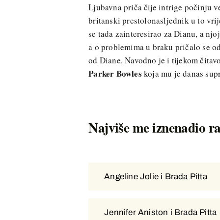
Ljubavna priča čije intrige počinju v
britanski prestolonasljednik u to vr
se tada zainteresirao za Dianu, a njoj
a o problemima u braku pričalo se o
od Diane. Navodno je i tijekom čitavo
Parker Bowles
koja mu je danas sup
Najviše me iznenadio r
Angeline Jolie i Brada Pitta
Angeline Jolie i Brada Pitta
Jennifer Aniston i Brada Pitta
Jennifer Aniston i Brada Pitta