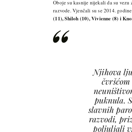
Oboje su kasnije nijekali da su vezu z
razvode. Vjenčali su se 2014. godine
(11), Shiloh (10), Vivienne (8) i Kno
Njihova lju
čvršćom 
neuništivom
puknula. S
slavnih paro
razvodi, pr
poljuljali 