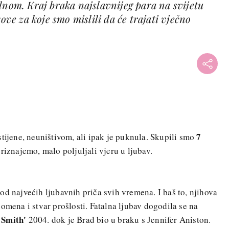
lnom. Kraj braka najslavnijeg para na svijetu
kove za koje smo mislili da će trajati vječno
7
tijene, neuništivom, ali ipak je puknula. Skupili smo
riznajemo, malo poljuljali vjeru u ljubav.
od najvećih ljubavnih priča svih vremena. I baš to, njihova
omena i stvar prošlosti. Fatalna ljubav dogodila se na
 Smith'
2004. dok je Brad bio u braku s Jennifer Aniston.