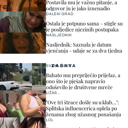
Postavila mu je važno pitanje, a
odgovor ju je jako iznenadio
DALEKI GRAD
Ostala je potpuno sama – stigle su
je posljedice njezinih postupaka
NASLJEDNIK
Nasljednik: Saznala je datum
vjenčanja - udaje se za dva tjedna
ZABAVA
SVAKA ČAST
Bahato mu prepriječio prijelaz, a
ono što je pješak napravio
oduševilo je društvene mreže
UŽAS…
"Ove tri štrace došle su u klub…":
Splitska influencerica oplela po
ženama zbog užasnog ponašanja
LOL