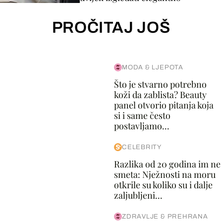
PROČITAJ JOŠ
MODA & LJEPOTA
Što je stvarno potrebno
koži da zablista? Beauty
panel otvorio pitanja koja
si i same često
postavljamo...
CELEBRITY
Razlika od 20 godina im ne
smeta: Nježnosti na moru
otkrile su koliko su i dalje
zaljubljeni...
ZDRAVLJE & PREHRANA