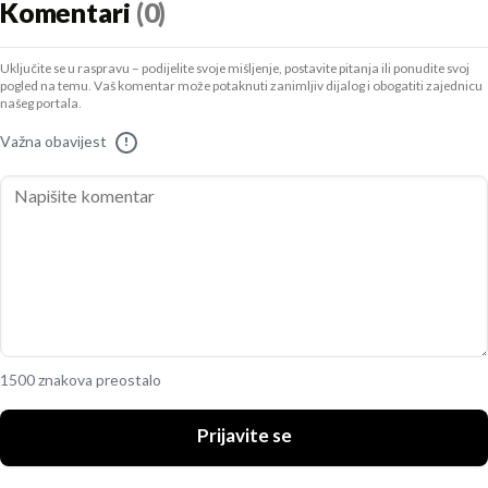
Komentari
(0)
Uključite se u raspravu – podijelite svoje mišljenje, postavite pitanja ili ponudite svoj
pogled na temu. Vaš komentar može potaknuti zanimljiv dijalog i obogatiti zajednicu
našeg portala.
Važna obavijest
!
1500 znakova preostalo
Prijavite se