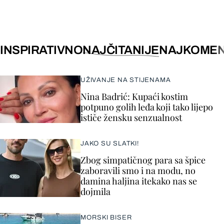
INSPIRATIVNO
NAJČITANIJE
NAJKOMEN
UŽIVANJE NA STIJENAMA
Nina Badrić: Kupaći kostim
potpuno golih leđa koji tako lijepo
ističe žensku senzualnost
JAKO SU SLATKI!
Zbog simpatičnog para sa špice
zaboravili smo i na modu, no
damina haljina itekako nas se
dojmila
MORSKI BISER