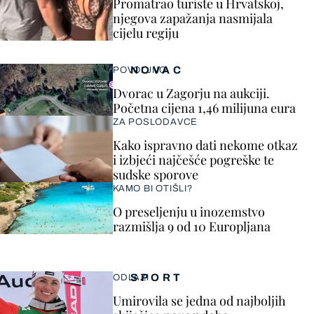
Promatrao turiste u Hrvatskoj,
njegova zapažanja nasmijala
cijelu regiju
NOVAC
POVOLJNO
Dvorac u Zagorju na aukciji.
Početna cijena 1,46 milijuna eura
ZA POSLODAVCE
Kako ispravno dati nekome otkaz
i izbjeći najčešće pogreške te
sudske sporove
KAMO BI OTIŠLI?
O preseljenju u inozemstvo
razmišlja 9 od 10 Europljana
SPORT
ODLAZI
Umirovila se jedna od najboljih