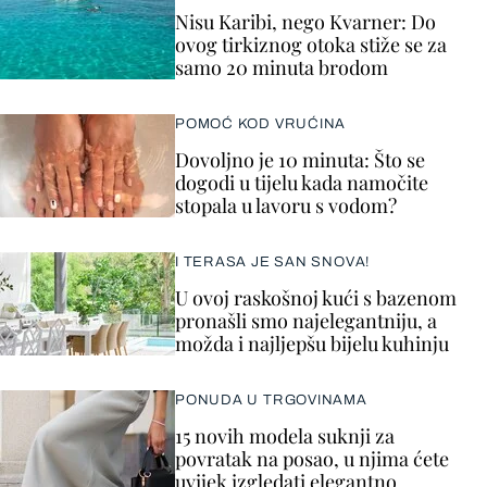
Nisu Karibi, nego Kvarner: Do
ovog tirkiznog otoka stiže se za
samo 20 minuta brodom
POMOĆ KOD VRUĆINA
Dovoljno je 10 minuta: Što se
dogodi u tijelu kada namočite
stopala u lavoru s vodom?
I TERASA JE SAN SNOVA!
U ovoj raskošnoj kući s bazenom
pronašli smo najelegantniju, a
možda i najljepšu bijelu kuhinju
PONUDA U TRGOVINAMA
15 novih modela suknji za
povratak na posao, u njima ćete
uvijek izgledati elegantno