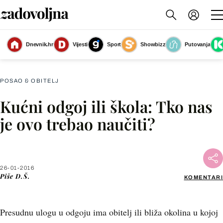
Dnevnik.hr
Vijesti
Sport
Showbizz
Putovanja
Slika nije dostupna
POSAO & OBITELJ
Kućni odgoj ili škola: Tko nas
Facebook
je ovo trebao naučiti?
X
26-01-2016
WhatsApp
Piše
D.Š.
KOMENTARI
Viber
Presudnu ulogu u odgoju ima obitelj ili bliža okolina u kojoj