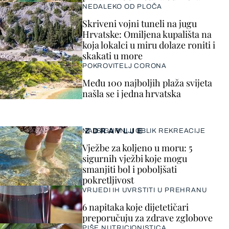
NEDALEKO OD PLOČA
Skriveni vojni tuneli na jugu
Hrvatske: Omiljena kupališta na
koja lokalci u miru dolaze roniti i
skakati u more
POKROVITELJ CORONA
Među 100 najboljih plaža svijeta
našla se i jedna hrvatska
ZDRAVLJE
NAJSIGURNIJI OBLIK REKREACIJE
Vježbe za koljeno u moru: 5
sigurnih vježbi koje mogu
smanjiti bol i poboljšati
pokretljivost
VRIJEDI IH UVRSTITI U PREHRANU
6 napitaka koje dijetetičari
preporučuju za zdrave zglobove
PIŠE NUTRICIONISTICA