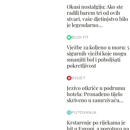
Okusi nostalgiju: Ako ste
radili barem tri od ovih
stvari, vaše djetinjstvo bilo
je legendarno...
BUDI FIT
Vježbe za koljeno u moru: 5
sigurnih vježbi koje mogu
smanjiti bol i poboljšati
pokretljivost
SVIJET
Jezivo otkriće u podrumu
hotela: Pronađeno tijelo
skriveno u zamrzivaču...
PUTOVANJA
Krstarenje po rijekama je
hit u Europi, a pogotovo na