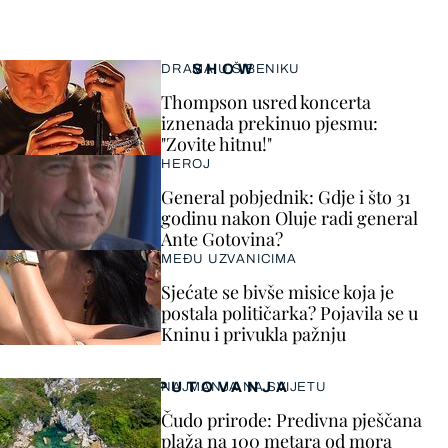
SHOW
DRAMA U ŠIBENIKU
Thompson usred koncerta
iznenada prekinuo pjesmu:
"Zovite hitnu!"
HEROJ
General pobjednik: Gdje i što 31
godinu nakon Oluje radi general
Ante Gotovina?
MEĐU UZVANICIMA
Sjećate se bivše misice koja je
postala političarka? Pojavila se u
Kninu i privukla pažnju
PUTOVANJA
NAJMANJA NA SVIJETU
Čudo prirode: Predivna pješčana
plaža na 100 metara od mora