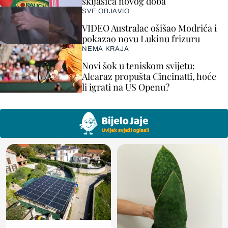
skijašica novog doba
SVE OBJAVIO
VIDEO Australac ošišao Modrića i
pokazao novu Lukinu frizuru
NEMA KRAJA
Novi šok u teniskom svijetu:
Alcaraz propušta Cincinatti, hoće
li igrati na US Openu?