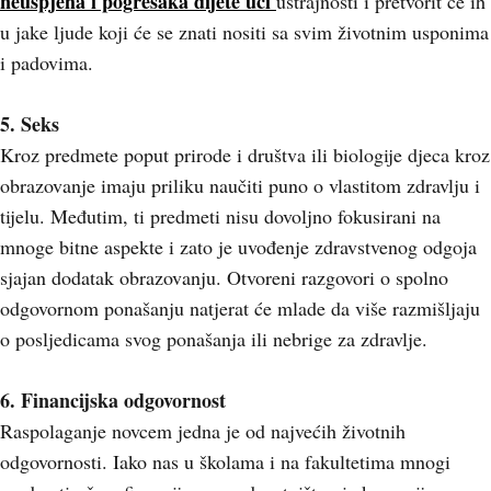
neuspjeha i pogrešaka dijete uči
ustrajnosti i pretvorit će ih
u jake ljude koji će se znati nositi sa svim životnim usponima
i padovima.
5. Seks
Kroz predmete poput prirode i društva ili biologije djeca kroz
obrazovanje imaju priliku naučiti puno o vlastitom zdravlju i
tijelu. Međutim, ti predmeti nisu dovoljno fokusirani na
mnoge bitne aspekte i zato je uvođenje zdravstvenog odgoja
sjajan dodatak obrazovanju. Otvoreni razgovori o spolno
odgovornom ponašanju natjerat će mlade da više razmišljaju
o posljedicama svog ponašanja ili nebrige za zdravlje.
6. Financijska odgovornost
Raspolaganje novcem jedna je od najvećih životnih
odgovornosti. Iako nas u školama i na fakultetima mnogi