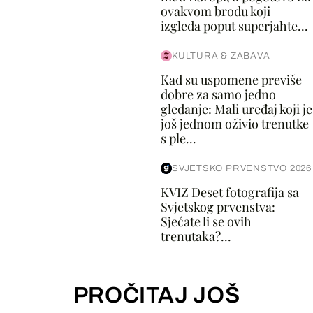
ovakvom brodu koji
izgleda poput superjahte...
KULTURA & ZABAVA
Kad su uspomene previše
dobre za samo jedno
gledanje: Mali uređaj koji je
još jednom oživio trenutke
s ple...
SVJETSKO PRVENSTVO 2026
KVIZ Deset fotografija sa
Svjetskog prvenstva:
Sjećate li se ovih
trenutaka?...
PROČITAJ JOŠ