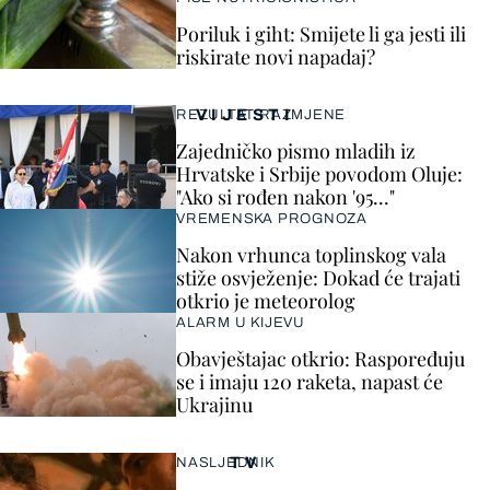
Poriluk i giht: Smijete li ga jesti ili
riskirate novi napadaj?
VIJESTI
REZULTAT RAZMJENE
Zajedničko pismo mladih iz
Hrvatske i Srbije povodom Oluje:
"Ako si rođen nakon '95..."
VREMENSKA PROGNOZA
Nakon vrhunca toplinskog vala
stiže osvježenje: Dokad će trajati
otkrio je meteorolog
ALARM U KIJEVU
Obavještajac otkrio: Raspoređuju
se i imaju 120 raketa, napast će
Ukrajinu
TV
NASLJEDNIK