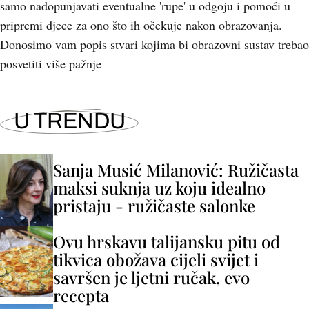
samo nadopunjavati eventualne 'rupe' u odgoju i pomoći u
pripremi djece za ono što ih očekuje nakon obrazovanja.
Donosimo vam popis stvari kojima bi obrazovni sustav trebao
posvetiti više pažnje
U TRENDU
Sanja Musić Milanović: Ružičasta
maksi suknja uz koju idealno
pristaju - ružičaste salonke
Ovu hrskavu talijansku pitu od
tikvica obožava cijeli svijet i
savršen je ljetni ručak, evo
recepta