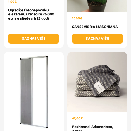
1,00 €
Ugradite fotonaponsku
elektranu i zaradite 25.000
eura u sljedećih 25 godi
15,00 €
SANSEVIERIA MASONIANA
SAZNAJ VIŠE
SAZNAJ VIŠE
42,00 €
Peshtemal Adamantem,