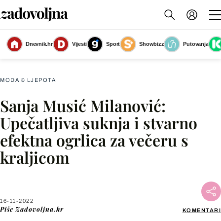
Dnevnik.hr
Vijesti
Sport
Showbizz
Putovanja
Slika nije dostupna
MODA & LJEPOTA
Sanja Musić Milanović:
Facebook
Upečatljiva suknja i stvarno
efektna ogrlica za večeru s
X
kraljicom
WhatsApp
Viber
16-11-2022
Piše
Zadovoljna.hr
KOMENTARI