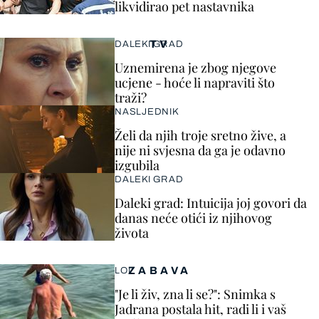
likvidirao pet nastavnika
TV
DALEKI GRAD
Uznemirena je zbog njegove
ucjene - hoće li napraviti što
traži?
NASLJEDNIK
Želi da njih troje sretno žive, a
nije ni svjesna da ga je odavno
izgubila
DALEKI GRAD
Daleki grad: Intuicija joj govori da
danas neće otići iz njihovog
života
ZABAVA
LOL
"Je li živ, zna li se?": Snimka s
Jadrana postala hit, radi li i vaš