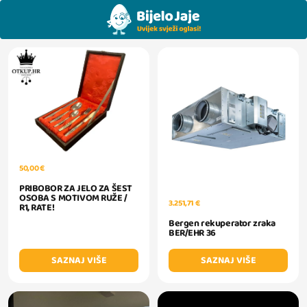
50,00 €
PRIBOBOR ZA JELO ZA ŠEST
OSOBA S MOTIVOM RUŽE /
3.251,71 €
R1, RATE!
Bergen rekuperator zraka
BER/EHR 36
SAZNAJ VIŠE
SAZNAJ VIŠE