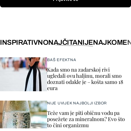
INSPIRATIVNO
NAJČITANIJE
NAJKOMEN
BAŠ EFEKTNA
Kada smo na zadarskoj rivi
ugledali ovu haljinu, morali smo
doznati odakle je – košta samo 18
eura
NIJE UVIJEK NAJBOLJI IZBOR
Teže vam je piti običnu vodu pa
posežete za mineralnom? Evo što
to čini organizmu