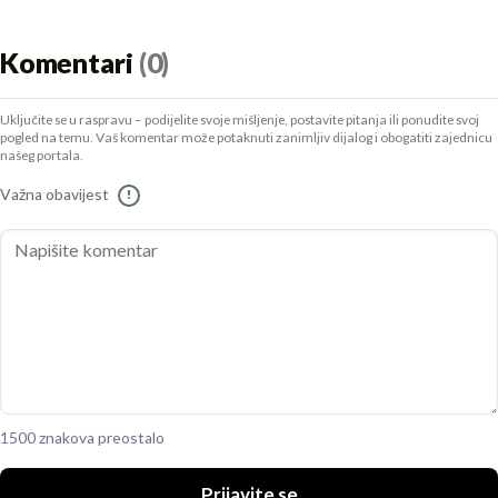
Komentari
(0)
Uključite se u raspravu – podijelite svoje mišljenje, postavite pitanja ili ponudite svoj
pogled na temu. Vaš komentar može potaknuti zanimljiv dijalog i obogatiti zajednicu
našeg portala.
Važna obavijest
!
1500 znakova preostalo
Prijavite se