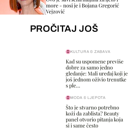
more - nosi je i Bojana Gregorić
Vejzović
PROČITAJ JOŠ
KULTURA & ZABAVA
Kad su uspomene previše
dobre za samo jedno
gledanje: Mali uređaj koji je
još jednom oživio trenutke
s ple...
MODA & LJEPOTA
Što je stvarno potrebno
koži da zablista? Beauty
panel otvorio pitanja koja
si i same često