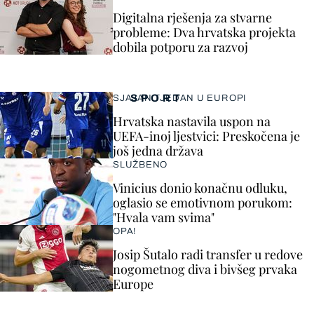
Digitalna rješenja za stvarne
probleme: Dva hrvatska projekta
dobila potporu za razvoj
SPORT
SJAJAN TJEDAN U EUROPI
Hrvatska nastavila uspon na
UEFA-inoj ljestvici: Preskočena je
još jedna država
SLUŽBENO
Vinicius donio konačnu odluku,
oglasio se emotivnom porukom:
"Hvala vam svima"
OPA!
Josip Šutalo radi transfer u redove
nogometnog diva i bivšeg prvaka
Europe