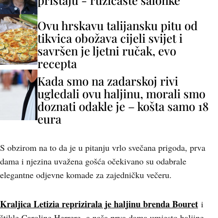
pristaju - ružičaste salonke
Ovu hrskavu talijansku pitu od
tikvica obožava cijeli svijet i
savršen je ljetni ručak, evo
recepta
Kada smo na zadarskoj rivi
ugledali ovu haljinu, morali smo
doznati odakle je – košta samo 18
eura
S obzirom na to da je u pitanju vrlo svečana prigoda, prva
dama i njezina uvažena gošća očekivano su odabrale
elegantne odjevne komade za zajedničku večeru.
Kraljica Letizia reprizirala je haljinu brenda Bouret
i
štikle Caroline Herrere,
a naša prva dama umjesto haljine