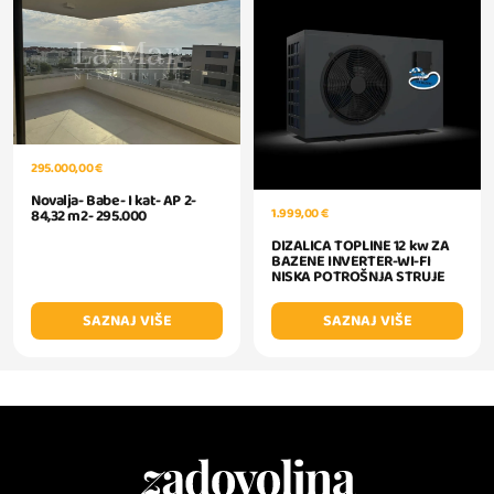
295.000,00 €
Novalja- Babe- I kat- AP 2-
1.999,00 €
84,32 m2- 295.000
DIZALICA TOPLINE 12 kw ZA
BAZENE INVERTER-WI-FI
NISKA POTROŠNJA STRUJE
SAZNAJ VIŠE
SAZNAJ VIŠE