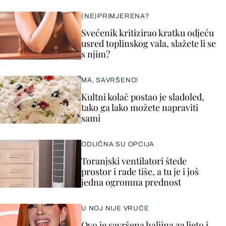
(NE)PRIMJERENA?
Svećenik kritizirao kratku odjeću
usred toplinskog vala, slažete li se
s njim?
MA, SAVRŠENO!
Kultni kolač postao je sladoled,
tako ga lako možete napraviti
sami
ODLIČNA SU OPCIJA
Toranjski ventilatori štede
prostor i rade tiše, a tu je i još
jedna ogromna prednost
U NOJ NIJE VRUĆE
Ovo je savršena haljina za ljeto i