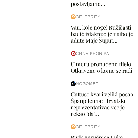
postavljamo...
CELEBRITY
Vau, koje noge! Ružičasti
badić istaknuo je najbolje
adute Maje Šuput...
CRNA KRONIKA
U moru pronađeno tijelo:
Otkriveno o kome se radi
NOGOMET
Gattuso kvari veliki posao
Španjolcima: Hrvatski
reprezentativac već je
rekao "da"...
CELEBRITY
Bivša zaručnica Luke