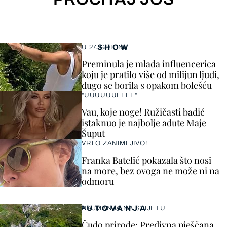
SHOW
U 27. GODINI
Preminula je mlada influencerica
koju je pratilo više od milijun ljudi,
dugo se borila s opakom bolešću
"UUUUUUFFFF"
Vau, koje noge! Ružičasti badić
istaknuo je najbolje adute Maje
Šuput
VRLO ZANIMLJIVO!
Franka Batelić pokazala što nosi
na more, bez ovoga ne može ni na
odmoru
PUTOVANJA
NAJMANJA NA SVIJETU
Čudo prirode: Predivna pješčana