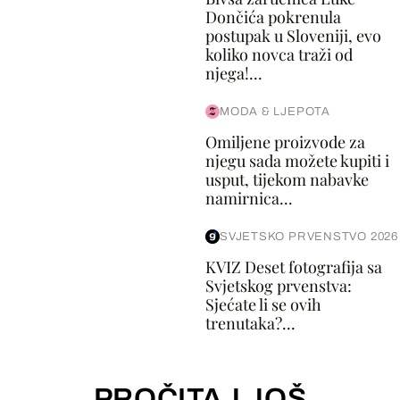
Dončića pokrenula
postupak u Sloveniji, evo
koliko novca traži od
njega!...
MODA & LJEPOTA
Omiljene proizvode za
njegu sada možete kupiti i
usput, tijekom nabavke
namirnica...
SVJETSKO PRVENSTVO 2026
KVIZ Deset fotografija sa
Svjetskog prvenstva:
Sjećate li se ovih
trenutaka?...
PROČITAJ JOŠ