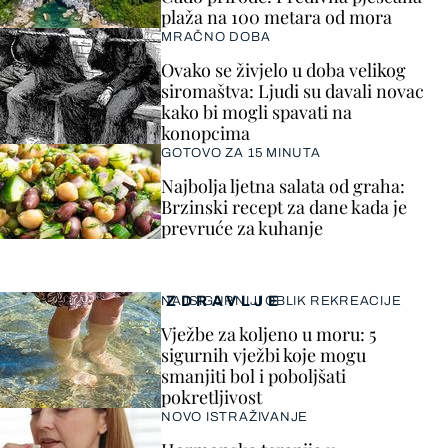
plaža na 100 metara od mora
MRAČNO DOBA
Ovako se živjelo u doba velikog
siromaštva: Ljudi su davali novac
kako bi mogli spavati na
konopcima
GOTOVO ZA 15 MINUTA
Najbolja ljetna salata od graha:
Brzinski recept za dane kada je
prevruće za kuhanje
ZDRAVLJE
NAJSIGURNIJI OBLIK REKREACIJE
Vježbe za koljeno u moru: 5
sigurnih vježbi koje mogu
smanjiti bol i poboljšati
pokretljivost
NOVO ISTRAŽIVANJE