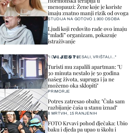
Hormonska terapija u
menopauzi: Žene koje je koriste
imaju znatno manji rizik od ovoga
STUDIJA NA GOTOVO 1.900 OSOBA
Ljudi koji redovito rade ovo imaju
“mlađi” organizam, pokazuje
istraživanje
VIJESTI
"I DALJE SU PLESALI, VRIŠTALI..."
Turisti mu zapalili apartman: "U
30 minuta nestalo je 50 godina
našeg života, supruga i ja ne
možemo oka sklopiti"
PRIMORJE
Potres zatresao obalu: "Čula sam
razbijanje čaša u stanu iznad"
8 MRTVIH, 15 RANJENIH
FOTO Krvavi pohod dječaka: Ubio
baku i djeda pa upao u školu i