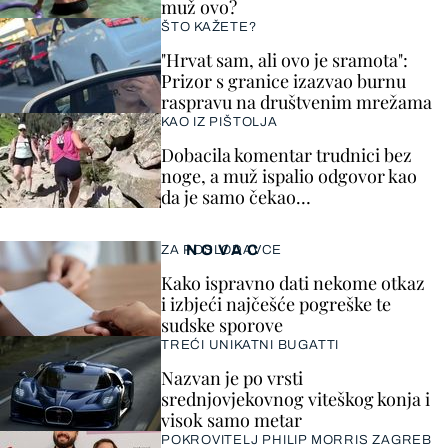
muž ovo?
ŠTO KAŽETE?
"Hrvat sam, ali ovo je sramota":
Prizor s granice izazvao burnu
raspravu na društvenim mrežama
KAO IZ PIŠTOLJA
Dobacila komentar trudnici bez
noge, a muž ispalio odgovor kao
da je samo čekao…
NOVAC
ZA POSLODAVCE
Kako ispravno dati nekome otkaz
i izbjeći najčešće pogreške te
sudske sporove
TREĆI UNIKATNI BUGATTI
Nazvan je po vrsti
srednjovjekovnog viteškog konja i
visok samo metar
POKROVITELJ PHILIP MORRIS ZAGREB