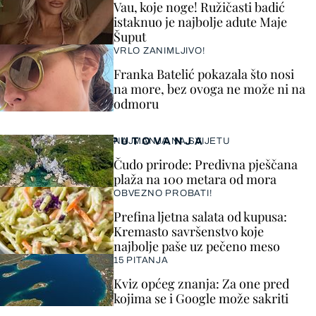
Vau, koje noge! Ružičasti badić
istaknuo je najbolje adute Maje
Šuput
VRLO ZANIMLJIVO!
Franka Batelić pokazala što nosi
na more, bez ovoga ne može ni na
odmoru
PUTOVANJA
NAJMANJA NA SVIJETU
Čudo prirode: Predivna pješčana
plaža na 100 metara od mora
OBVEZNO PROBATI!
Prefina ljetna salata od kupusa:
Kremasto savršenstvo koje
najbolje paše uz pečeno meso
15 PITANJA
Kviz općeg znanja: Za one pred
kojima se i Google može sakriti