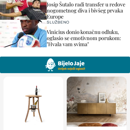
Josip Šutalo radi transfer u redove
nogometnog diva i bivšeg prvaka
Europe
SLUŽBENO
Vinicius donio konačnu odluku,
oglasio se emotivnom porukom:
"Hvala vam svima"