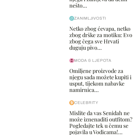
nešto...
ZANIMLJIVOSTI
Netko zbog ćevapa, netko
zbog drške za motiku: Evo
zbog čega sve Hrvati
duguju pivo...
MODA & LJEPOTA
Omiljene proizvode za
njegu sada možete kupiti i
usput, tijekom nabavke
namirnica...
CELEBRITY
Mislite da vas Senidah ne
može iznenaditi outfitom?
Pogledajte tek u čemu se
pojavila u Vodicama!...