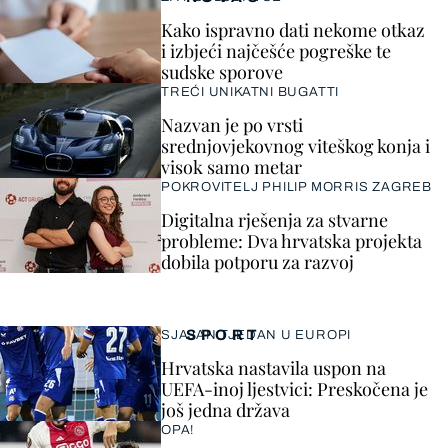
Kako ispravno dati nekome otkaz
i izbjeći najčešće pogreške te
sudske sporove
TREĆI UNIKATNI BUGATTI
Nazvan je po vrsti
srednjovjekovnog viteškog konja i
visok samo metar
POKROVITELJ PHILIP MORRIS ZAGREB
Digitalna rješenja za stvarne
probleme: Dva hrvatska projekta
dobila potporu za razvoj
SPORT
SJAJAN TJEDAN U EUROPI
Hrvatska nastavila uspon na
UEFA-inoj ljestvici: Preskočena je
još jedna država
OPA!