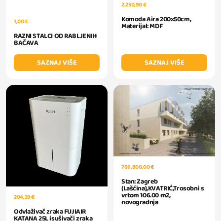
2.250,90 €
Komoda Aira 200x50cm,
1,00 €
Materijal: MDF
RAZNI STALCI OD RABLJENIH
BAČAVA
SAZNAJ VIŠE
SAZNAJ VIŠE
766.800,00 €
Stan: Zagreb
(Lašćina),KVATRIĆ,Trosobni s
vrtom 106.00 m2,
204,39 €
novogradnja
Odvlaživač zraka FUJIAIR
KATANA 25L isušivači zraka