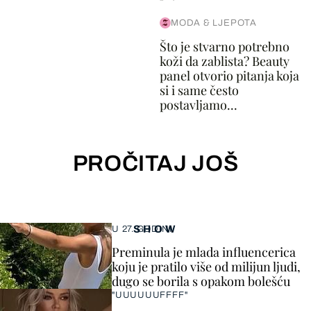
MODA & LJEPOTA
Što je stvarno potrebno
koži da zablista? Beauty
panel otvorio pitanja koja
si i same često
postavljamo...
PROČITAJ JOŠ
SHOW
U 27. GODINI
Preminula je mlada influencerica
koju je pratilo više od milijun ljudi,
dugo se borila s opakom bolešću
"UUUUUUFFFF"