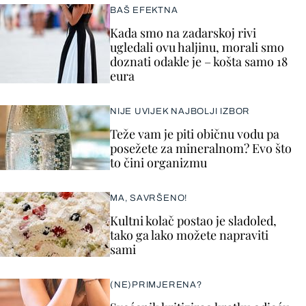
BAŠ EFEKTNA
Kada smo na zadarskoj rivi
ugledali ovu haljinu, morali smo
doznati odakle je – košta samo 18
eura
NIJE UVIJEK NAJBOLJI IZBOR
Teže vam je piti običnu vodu pa
posežete za mineralnom? Evo što
to čini organizmu
MA, SAVRŠENO!
Kultni kolač postao je sladoled,
tako ga lako možete napraviti
sami
(NE)PRIMJERENA?