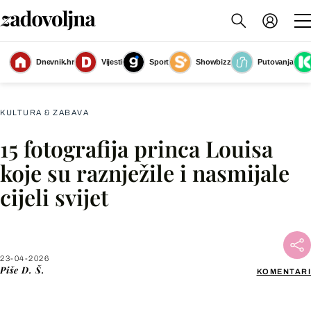
Dnevnik.hr
Vijesti
Sport
Showbizz
Putovanja
Princ Louis s mamom Catherine
(Foto: Afp)
KULTURA & ZABAVA
15 fotografija princa Louisa
Facebook
koje su raznježile i nasmijale
cijeli svijet
X
WhatsApp
23-04-2026
Piše
D. Š.
KOMENTARI
Viber