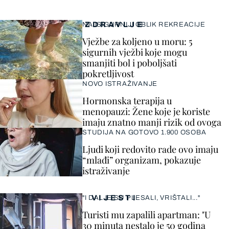
ZDRAVLJE
NAJSIGURNIJI OBLIK REKREACIJE
Vježbe za koljeno u moru: 5
sigurnih vježbi koje mogu
smanjiti bol i poboljšati
pokretljivost
NOVO ISTRAŽIVANJE
Hormonska terapija u
menopauzi: Žene koje je koriste
imaju znatno manji rizik od ovoga
STUDIJA NA GOTOVO 1.900 OSOBA
Ljudi koji redovito rade ovo imaju
“mlađi” organizam, pokazuje
istraživanje
VIJESTI
"I DALJE SU PLESALI, VRIŠTALI..."
Turisti mu zapalili apartman: "U
30 minuta nestalo je 50 godina