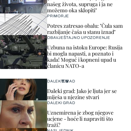
našeg života, supruga i ja ne
možemo oka sklopiti"
PRIMORJE
Potres zatresao obalu: "Čula sam
razbijanje čaša u stanu iznad"
OBAVJEŠTAJNO UPOZORENJE
Uzbuna na istoku Europe: Rusija
bi mogla napasti, a poznato i
kada! Moguć i kopneni upad u
članicu NATO-a
TV
DALEKI GRAD
Daleki grad: Jako je ljuta jer se
miješa u njezine stvari
DALEKI GRAD
Uznemirena je zbog njegove
ucjene - hoće li napraviti što
traži?
NASLJEDNIK