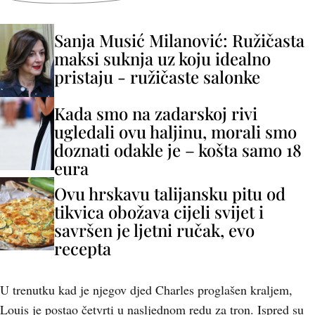
Sanja Musić Milanović: Ružičasta
maksi suknja uz koju idealno
pristaju - ružičaste salonke
Kada smo na zadarskoj rivi
ugledali ovu haljinu, morali smo
doznati odakle je – košta samo 18
eura
Ovu hrskavu talijansku pitu od
tikvica obožava cijeli svijet i
savršen je ljetni ručak, evo
recepta
U trenutku kad je njegov djed Charles proglašen kraljem,
Louis je postao četvrti u nasljednom redu za tron. Ispred su