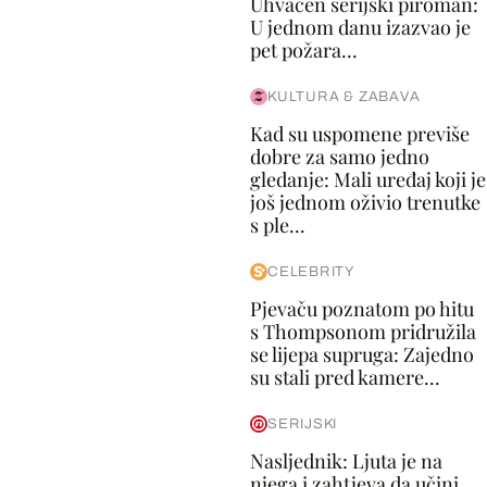
Uhvaćen serijski piroman:
U jednom danu izazvao je
pet požara...
KULTURA & ZABAVA
Kad su uspomene previše
dobre za samo jedno
gledanje: Mali uređaj koji je
još jednom oživio trenutke
s ple...
CELEBRITY
Pjevaču poznatom po hitu
s Thompsonom pridružila
se lijepa supruga: Zajedno
su stali pred kamere...
SERIJSKI
Nasljednik: Ljuta je na
njega i zahtjeva da učini