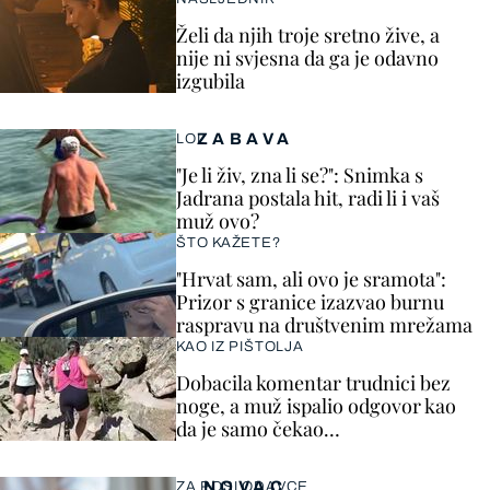
Želi da njih troje sretno žive, a
nije ni svjesna da ga je odavno
izgubila
ZABAVA
LOL
"Je li živ, zna li se?": Snimka s
Jadrana postala hit, radi li i vaš
muž ovo?
ŠTO KAŽETE?
"Hrvat sam, ali ovo je sramota":
Prizor s granice izazvao burnu
raspravu na društvenim mrežama
KAO IZ PIŠTOLJA
Dobacila komentar trudnici bez
noge, a muž ispalio odgovor kao
da je samo čekao…
NOVAC
ZA POSLODAVCE