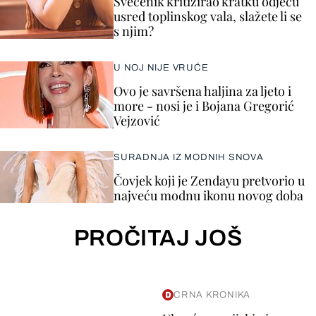
Svećenik kritizirao kratku odjeću
usred toplinskog vala, slažete li se
s njim?
U NOJ NIJE VRUĆE
Ovo je savršena haljina za ljeto i
more - nosi je i Bojana Gregorić
Vejzović
SURADNJA IZ MODNIH SNOVA
Čovjek koji je Zendayu pretvorio u
najveću modnu ikonu novog doba
PROČITAJ JOŠ
CRNA KRONIKA