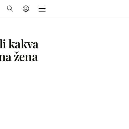
li kakva
lna žena