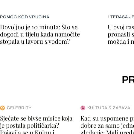
POMOĆ KOD VRUĆINA
I TERASA J
Dovoljno je 10 minuta: Što se
U ovoj ra
dogodi u tijelu kada namočite
pronašli 
stopala u lavoru s vodom?
možda i n
PR
CELEBRITY
KULTURA & ZABAVA
Sjećate se bivše misice koja
Kad su uspomene p
je postala političarka?
dobre za samo jedn
Pojavila se u Kninu i
gledanje: Mali uređaj