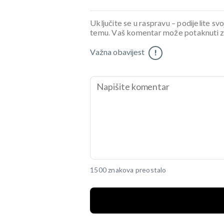
Uključite se u raspravu – podijelite svo
temu. Vaš komentar može potaknuti zani
Važna obavijest
!
1500 znakova preostalo