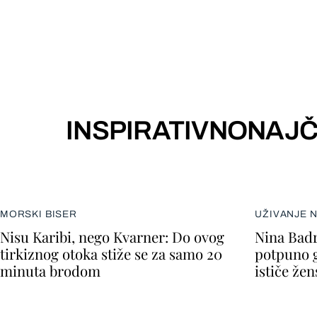
INSPIRATIVNO
NAJČ
MORSKI BISER
UŽIVANJE 
Nisu Karibi, nego Kvarner: Do ovog
Nina Badr
tirkiznog otoka stiže se za samo 20
potpuno go
minuta brodom
ističe že