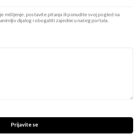
je mišljenje, postavite pitanja ili ponudite svoj pogled na
mljiv dijalog i obogatiti zajednicu našeg portala.
Prijavite se