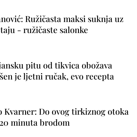
nović: Ružičasta maksi suknja uz
taju - ružičaste salonke
jansku pitu od tikvica obožava
vršen je ljetni ručak, evo recepta
o Kvarner: Do ovog tirkiznog otoka
o 20 minuta brodom