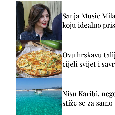
Sanja Musić Mila
koju idealno pris
Ovu hrskavu tali
cijeli svijet i sa
Nisu Karibi, neg
stiže se za sam