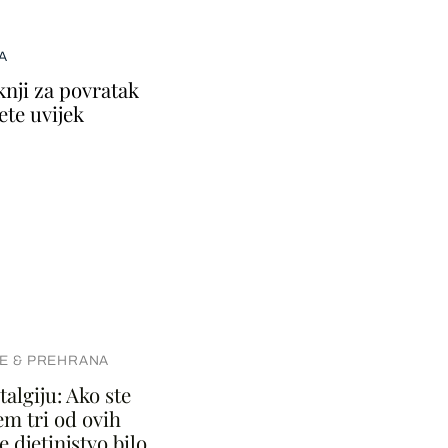
A
knji za povratak
ete uvijek
E & PREHRANA
algiju: Ako ste
em tri od ovih
e djetinjstvo bilo