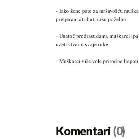
- Iako žene pate za mršavošću muškar
pretjerani atributi nisu poželjni
- Unatoč predrasudama muškarci ipak
uzeti stvar u svoje ruke
- Muškarci više vole prirodne ljepot
Komentari
(0)