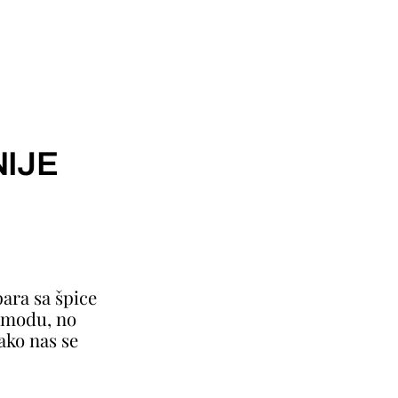
IJE
ara sa špice
a modu, no
ako nas se