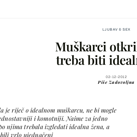
LJUBAV & SEX
Muškarci otkri
treba biti idea
Facebook
02-12-2012
Piše
Zadovoljna
X
da je riječ o idealnom muškarcu, ne bi mogle
WhatsApp
ednostavniji i komotniji. Naime za jedno
 po njima trebala izgledati idealna žena, a
Viber
 bili vrlo ujednačeni