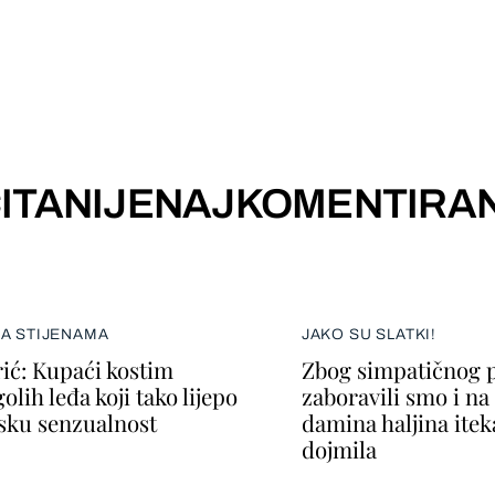
ITANIJE
NAJKOMENTIRAN
NA STIJENAMA
JAKO SU SLATKI!
ić: Kupaći kostim
Zbog simpatičnog p
lih leđa koji tako lijepo
zaboravili smo i n
nsku senzualnost
damina haljina itek
dojmila