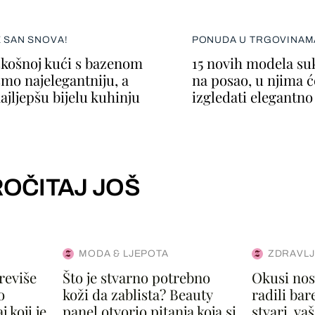
E SAN SNOVA!
PONUDA U TRGOVINAM
skošnoj kući s bazenom
15 novih modela su
smo najelegantniju, a
na posao, u njima ć
ajljepšu bijelu kuhinju
izgledati elegantno
OČITAJ JOŠ
MODA & LJEPOTA
ZDRAVLJ
reviše
Što je stvarno potrebno
Okusi nost
o
koži da zablista? Beauty
radili bar
 koji je
panel otvorio pitanja koja si
stvari, vaš