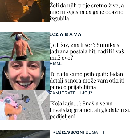
Želi da njih troje sretno žive, a
nije ni svjesna da ga je odavno
izgubila
ZABAVA
LOL
"Je li živ, zna li se?": Snimka s
Jadrana postala hit, radi li i vaš
muž ovo?
HMM…
To rade samo psihopati: Jedan
detalj s mora može vam otkriti
puno o prijateljima
ZAMJERATE LI JOJ?
"Koja kuja…": Snašla se na
hrvatskoj granici, ali gledatelji su
podijeljeni
NOVAC
TREĆI UNIKATNI BUGATTI