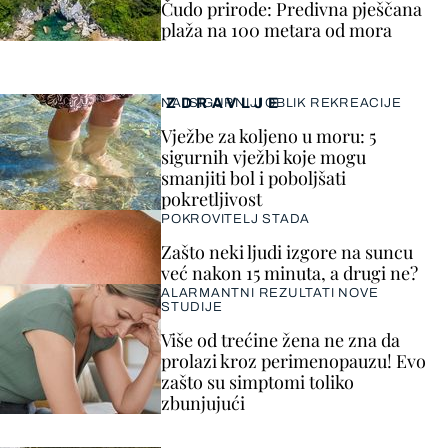
Čudo prirode: Predivna pješčana
plaža na 100 metara od mora
ZDRAVLJE
NAJSIGURNIJI OBLIK REKREACIJE
Vježbe za koljeno u moru: 5
sigurnih vježbi koje mogu
smanjiti bol i poboljšati
pokretljivost
POKROVITELJ STADA
Zašto neki ljudi izgore na suncu
već nakon 15 minuta, a drugi ne?
ALARMANTNI REZULTATI NOVE
STUDIJE
Više od trećine žena ne zna da
prolazi kroz perimenopauzu! Evo
zašto su simptomi toliko
zbunjujući