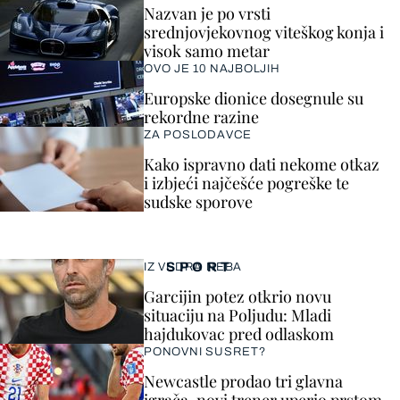
Nazvan je po vrsti
srednjovjekovnog viteškog konja i
visok samo metar
OVO JE 10 NAJBOLJIH
Europske dionice dosegnule su
rekordne razine
ZA POSLODAVCE
Kako ispravno dati nekome otkaz
i izbjeći najčešće pogreške te
sudske sporove
SPORT
IZ VEDRA NEBA
Garcijin potez otkrio novu
situaciju na Poljudu: Mladi
hajdukovac pred odlaskom
PONOVNI SUSRET?
Newcastle prodao tri glavna