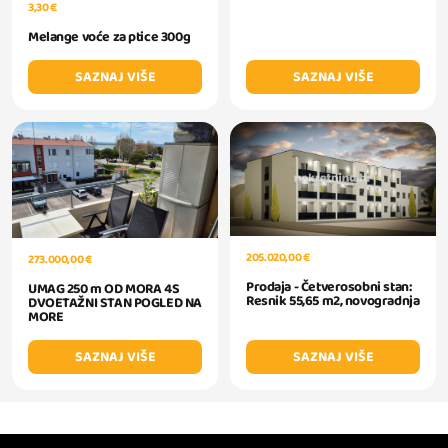
3,30 €
Melange voće za ptice 300g
SAZNAJ VIŠE
SAZNAJ VIŠE
205.020,00 €
273.000,00 €
Prodaja - Četverosobni stan:
UMAG 250 m OD MORA 4S
Resnik 55,65 m2, novogradnja
DVOETAŽNI STAN POGLED NA
MORE
SAZNAJ VIŠE
SAZNAJ VIŠE