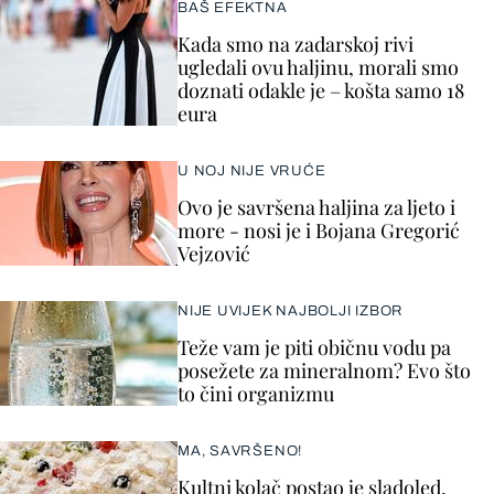
BAŠ EFEKTNA
Kada smo na zadarskoj rivi
ugledali ovu haljinu, morali smo
doznati odakle je – košta samo 18
eura
U NOJ NIJE VRUĆE
Ovo je savršena haljina za ljeto i
more - nosi je i Bojana Gregorić
Vejzović
NIJE UVIJEK NAJBOLJI IZBOR
Teže vam je piti običnu vodu pa
posežete za mineralnom? Evo što
to čini organizmu
MA, SAVRŠENO!
Kultni kolač postao je sladoled,