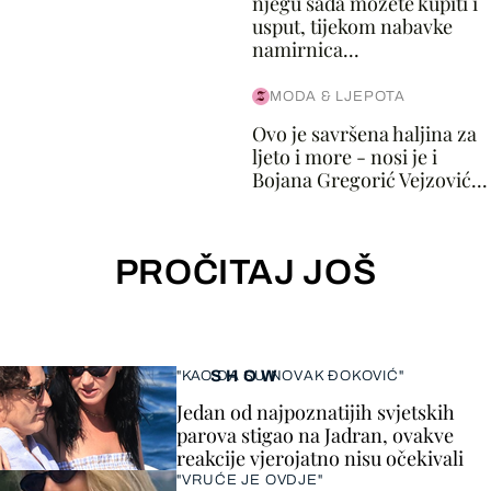
njegu sada možete kupiti i
usput, tijekom nabavke
namirnica...
MODA & LJEPOTA
Ovo je savršena haljina za
ljeto i more - nosi je i
Bojana Gregorić Vejzović...
PROČITAJ JOŠ
SHOW
"KAO DA SU NOVAK ĐOKOVIĆ"
Jedan od najpoznatijih svjetskih
parova stigao na Jadran, ovakve
reakcije vjerojatno nisu očekivali
"VRUĆE JE OVDJE"