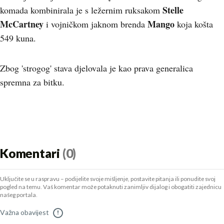
Stelle
komada kombinirala je s ležernim ruksakom
McCartney
Mango
i vojničkom jaknom brenda
koja košta
549 kuna.
Zbog 'strogog' stava djelovala je kao prava generalica
spremna za bitku.
Komentari
(0)
Uključite se u raspravu – podijelite svoje mišljenje, postavite pitanja ili ponudite svoj
pogled na temu. Vaš komentar može potaknuti zanimljiv dijalog i obogatiti zajednicu
našeg portala.
Važna obavijest
!