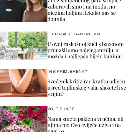
Zbog simpatičnog para sa špice
zaboravili smo i na modu, no
njezina haljina itekako nas se
dojmila
I TERASA JE SAN SNOVA!
U ovoj raskošnoj kući s bazenom
pronašli smo najelegantniju, a
možda i najljepšu bijelu kuhinju
(NE)PRIMJERENA?
Svećenik kritizirao kratku odjeću
usred toplinskog vala, slažete li se
s njim?
VOLE SUNCE
Nama smeta paklena vrućina, ali
njima ne: Ovo cvijeće uživa i na
plus 40