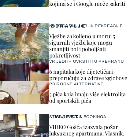
kojima se i Google može sakriti
ZDRAVLJE
NAJSIGURNIJI OBLIK REKREACIJE
Vježbe za koljeno u moru: 5
sigurnih vježbi koje mogu
smanjiti bol i poboljšati
pokretljivost
VRIJEDI IH UVRSTITI U PREHRANU
6 napitaka koje dijetetičari
preporučuju za zdrave zglobove
PRIRODNE ALTERNATIVE
5 pića koja imaju više elektrolita
od sportskih pića
VIJESTI
STIGAO I ŠOK S BOOKINGA
VIDEO Gošća izazvala požar
luksuznog apartmana. Vlasnik: