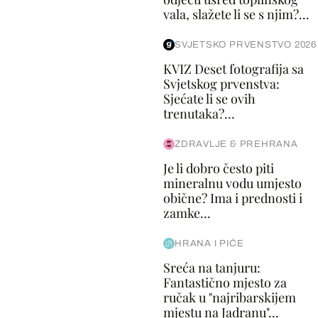
vala, slažete li se s njim?...
SVJETSKO PRVENSTVO 2026
KVIZ Deset fotografija sa
Svjetskog prvenstva:
Sjećate li se ovih
trenutaka?...
ZDRAVLJE & PREHRANA
Je li dobro često piti
mineralnu vodu umjesto
obične? Ima i prednosti i
zamke...
HRANA I PIĆE
Sreća na tanjuru:
Fantastično mjesto za
ručak u "najribarskijem
mjestu na Jadranu"...