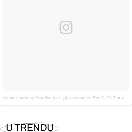
A post shared by Severina Kojic (@severina)
on
Dec 3, 2017 at 4:29am PST
U TRENDU