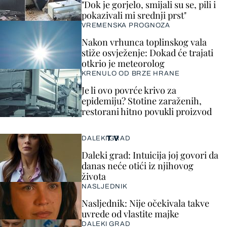
"Dok je gorjelo, smijali su se, pili i
pokazivali mi srednji prst"
VREMENSKA PROGNOZA
Nakon vrhunca toplinskog vala
stiže osvježenje: Dokad će trajati
otkrio je meteorolog
KRENULO OD BRZE HRANE
Je li ovo povrće krivo za
epidemiju? Stotine zaraženih,
restorani hitno povukli proizvod
TV
DALEKI GRAD
Daleki grad: Intuicija joj govori da
danas neće otići iz njihovog
života
NASLJEDNIK
Nasljednik: Nije očekivala takve
uvrede od vlastite majke
DALEKI GRAD