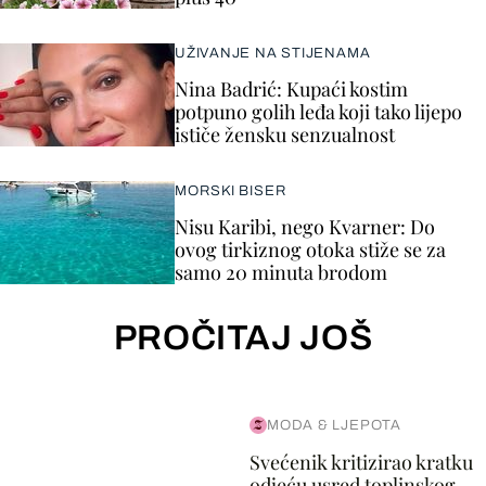
UŽIVANJE NA STIJENAMA
Nina Badrić: Kupaći kostim
potpuno golih leđa koji tako lijepo
ističe žensku senzualnost
MORSKI BISER
Nisu Karibi, nego Kvarner: Do
ovog tirkiznog otoka stiže se za
samo 20 minuta brodom
PROČITAJ JOŠ
MODA & LJEPOTA
Svećenik kritizirao kratku
odjeću usred toplinskog