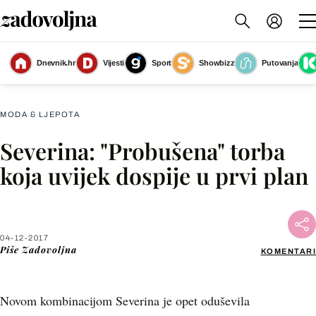
Dnevnik.hr
Vijesti
Sport
Showbizz
Putovanja
Severina
(Foto: Instagram @severina)
MODA & LJEPOTA
Severina: "Probušena" torba
Facebook
koja uvijek dospije u prvi plan
X
04-12-2017
WhatsApp
Piše
Zadovoljna
KOMENTARI
Viber
Novom kombinacijom Severina je opet oduševila