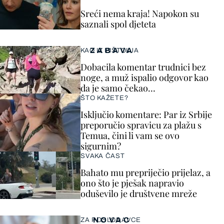
Sreći nema kraja! Napokon su
saznali spol djeteta
ZABAVA
KAO IZ PIŠTOLJA
Dobacila komentar trudnici bez
noge, a muž ispalio odgovor kao
da je samo čekao…
ŠTO KAŽETE?
Isključio komentare: Par iz Srbije
preporučio spravicu za plažu s
Temua, čini li vam se ovo
sigurnim?
SVAKA ČAST
Bahato mu prepriječio prijelaz, a
ono što je pješak napravio
oduševilo je društvene mreže
NOVAC
ZA POSLODAVCE