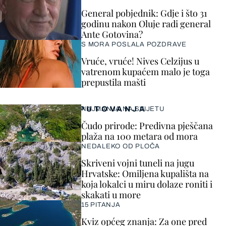
General pobjednik: Gdje i što 31
godinu nakon Oluje radi general
Ante Gotovina?
S MORA POSLALA POZDRAVE
Vruće, vruće! Nives Celzijus u
vatrenom kupaćem malo je toga
prepustila mašti
PUTOVANJA
NAJMANJA NA SVIJETU
Čudo prirode: Predivna pješčana
plaža na 100 metara od mora
NEDALEKO OD PLOČA
Skriveni vojni tuneli na jugu
Hrvatske: Omiljena kupališta na
koja lokalci u miru dolaze roniti i
skakati u more
15 PITANJA
Kviz općeg znanja: Za one pred