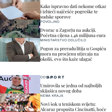
Kako ispravno dati nekome otkaz
i izbjeći najčešće pogreške te
sudske sporove
POVOLJNO
Dvorac u Zagorju na aukciji.
Početna cijena 1,46 milijuna eura
MINISTARSTVO ODLUČILO
Pogon za preradu litija u Gospiću
mora na procjenu utjecaja na
okoliš, evo što kaže ulagač
SPORT
ODLAZI
Umirovila se jedna od najboljih
skijašica novog doba
NEMA KRAJA
Novi šok u teniskom svijetu:
Alcaraz propušta Cincinatti, hoće