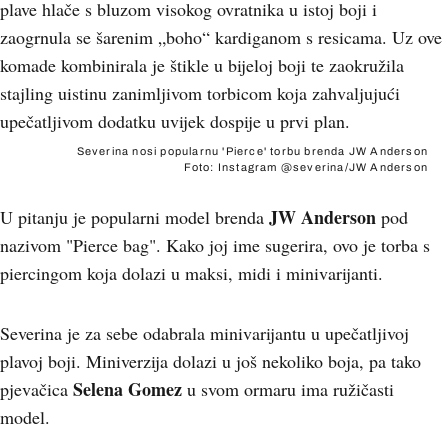
plave hlače s bluzom visokog ovratnika u istoj boji i
zaogrnula se šarenim „boho“ kardiganom s resicama. Uz ove
komade kombinirala je štikle u bijeloj boji te zaokružila
stajling uistinu zanimljivom torbicom koja zahvaljujući
upečatljivom dodatku uvijek dospije u prvi plan.
Severina nosi popularnu 'Pierce' torbu brenda JW Anderson
Foto: Instagram @severina/JW Anderson
JW Anderson
U pitanju je popularni model brenda
pod
nazivom "Pierce bag". Kako joj ime sugerira, ovo je torba s
piercingom koja dolazi u maksi, midi i minivarijanti.
Severina je za sebe odabrala minivarijantu u upečatljivoj
plavoj boji. Miniverzija dolazi u još nekoliko boja, pa tako
Selena Gomez
pjevačica
u svom ormaru ima ružičasti
model.