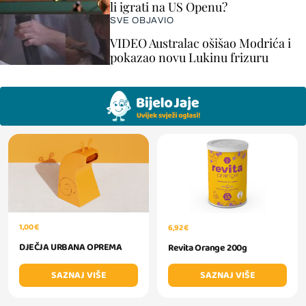
li igrati na US Openu?
SVE OBJAVIO
VIDEO Australac ošišao Modrića i
pokazao novu Lukinu frizuru
1,00 €
6,92 €
DJEČJA URBANA OPREMA
Revita Orange 200g
SAZNAJ VIŠE
SAZNAJ VIŠE