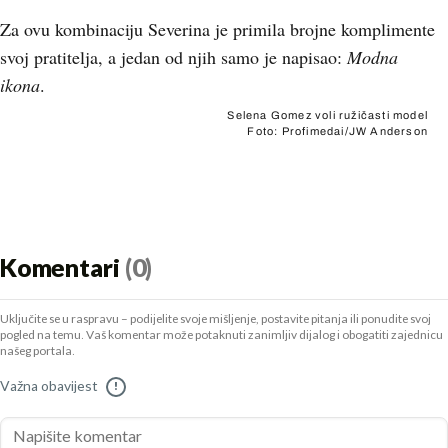
Za ovu kombinaciju Severina je primila brojne komplimente
svoj pratitelja, a jedan od njih samo je napisao:
Modna
ikona
.
Selena Gomez voli ružičasti model
Foto: Profimedai/JW Anderson
Komentari
(0)
Uključite se u raspravu – podijelite svoje mišljenje, postavite pitanja ili ponudite svoj
pogled na temu. Vaš komentar može potaknuti zanimljiv dijalog i obogatiti zajednicu
našeg portala.
Važna obavijest
!