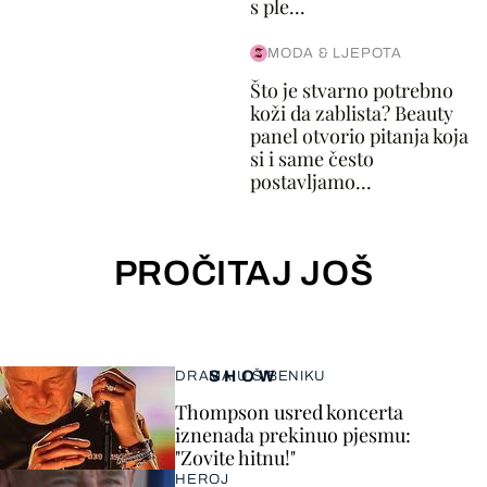
s ple...
MODA & LJEPOTA
Što je stvarno potrebno
koži da zablista? Beauty
panel otvorio pitanja koja
si i same često
postavljamo...
PROČITAJ JOŠ
SHOW
DRAMA U ŠIBENIKU
Thompson usred koncerta
iznenada prekinuo pjesmu:
"Zovite hitnu!"
HEROJ