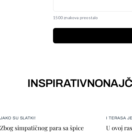
1500 znakova preostalo
INSPIRATIVNO
NAJČ
JAKO SU SLATKI!
I TERASA J
Zbog simpatičnog para sa špice
U ovoj ra