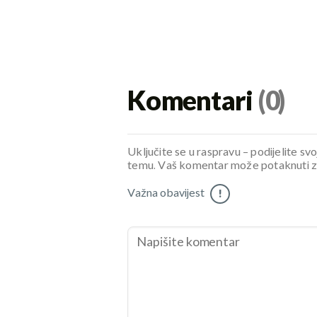
Komentari
(0)
Uključite se u raspravu – podijelite svo
temu. Vaš komentar može potaknuti zani
Važna obavijest
!