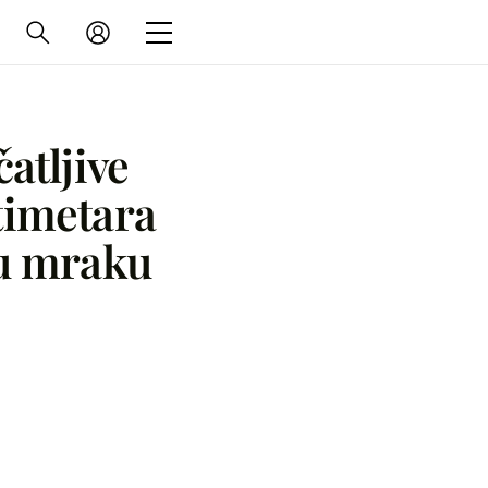
atljive
ntimetara
i u mraku