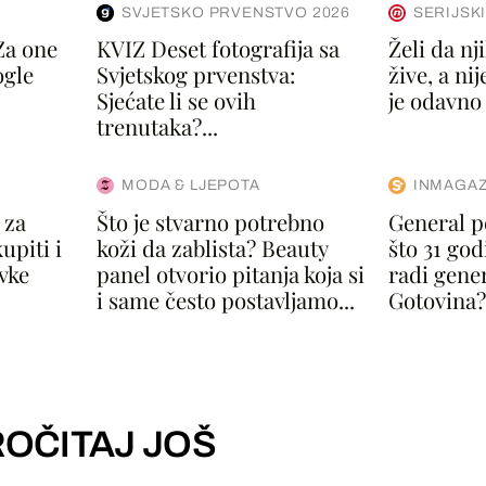
SVJETSKO PRVENSTVO 2026
SERIJSK
Za one
KVIZ Deset fotografija sa
Želi da nj
ogle
Svjetskog prvenstva:
žive, a ni
Sjećate li se ovih
je odavno 
trenutaka?...
MODA & LJEPOTA
INMAGAZ
 za
Što je stvarno potrebno
General p
upiti i
koži da zablista? Beauty
što 31 go
vke
panel otvorio pitanja koja si
radi gene
i same često postavljamo...
Gotovina?.
OČITAJ JOŠ