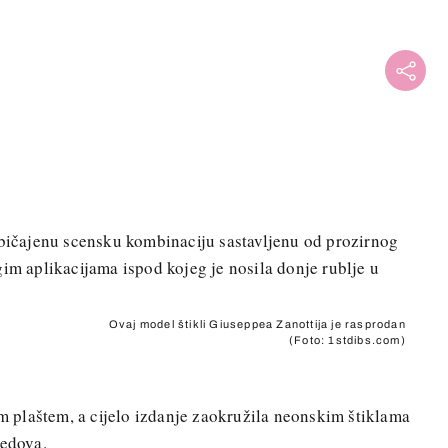
običajenu scensku kombinaciju sastavljenu od prozirnog
gim aplikacijama ispod kojeg je nosila donje rublje u
Ovaj model štikli Giuseppea Zanottija je rasprodan
(Foto: 1stdibs.com)
im plaštem, a cijelo izdanje zaokružila neonskim štiklama
redova.