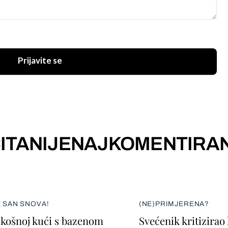
Prijavite se
ITANIJE
NAJKOMENTIRAN
E SAN SNOVA!
(NE)PRIMJERENA?
skošnoj kući s bazenom
Svećenik kritizirao