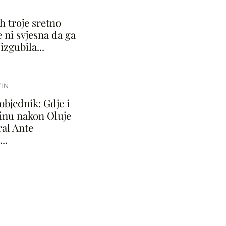
I
ih troje sretno
je ni svjesna da ga
izgubila...
IN
objednik: Gdje i
dinu nakon Oluje
ral Ante
..