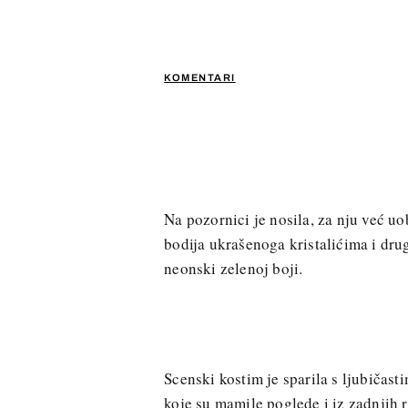
KOMENTARI
Na pozornici je nosila, za nju već u
bodija ukrašenoga kristalićima i dru
neonski zelenoj boji.
Scenski kostim je sparila s ljubičast
koje su mamile poglede i iz zadnjih 