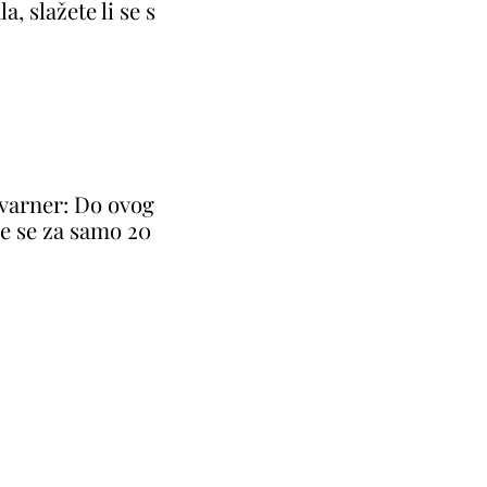
a, slažete li se s
Kvarner: Do ovog
že se za samo 20