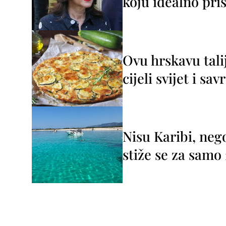
koju idealno pris
Ovu hrskavu tali
cijeli svijet i sa
Nisu Karibi, neg
stiže se za sam