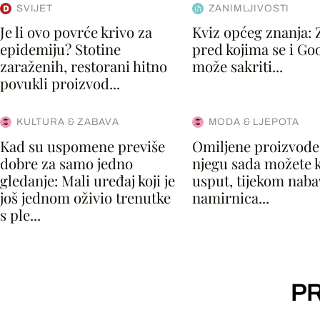
SVIJET
ZANIMLJIVOSTI
Je li ovo povrće krivo za
Kviz općeg znanja: 
epidemiju? Stotine
pred kojima se i Go
zaraženih, restorani hitno
može sakriti...
povukli proizvod...
KULTURA & ZABAVA
MODA & LJEPOTA
Kad su uspomene previše
Omiljene proizvode
dobre za samo jedno
njegu sada možete k
gledanje: Mali uređaj koji je
usput, tijekom naba
još jednom oživio trenutke
namirnica...
s ple...
PR