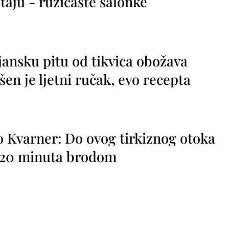
taju - ružičaste salonke
jansku pitu od tikvica obožava
vršen je ljetni ručak, evo recepta
o Kvarner: Do ovog tirkiznog otoka
o 20 minuta brodom