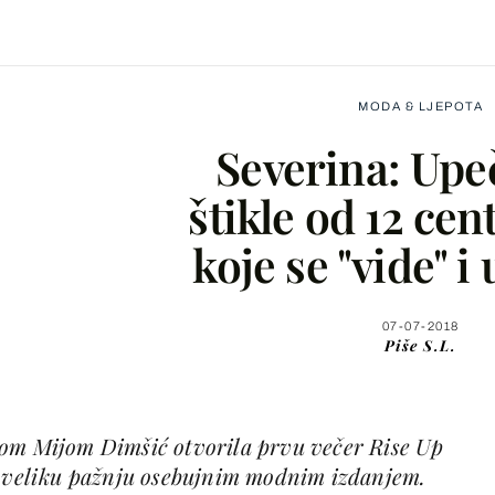
MODA & LJEPOTA
Severina: Upeč
štikle od 12 ce
koje se "vide" 
Facebook
X
07-07-2018
Piše
S.L.
WhatsApp
com Mijom Dimšić otvorila prvu večer Rise Up
Viber
a veliku pažnju osebujnim modnim izdanjem.