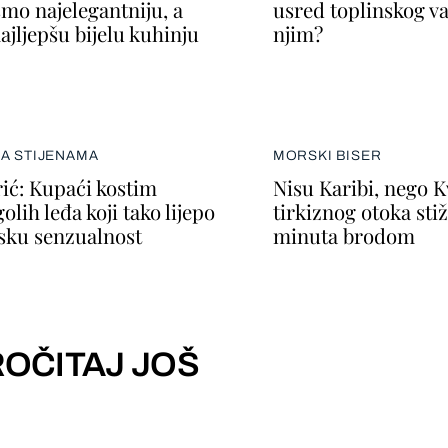
smo najelegantniju, a
usred toplinskog val
ajljepšu bijelu kuhinju
njim?
NA STIJENAMA
MORSKI BISER
ić: Kupaći kostim
Nisu Karibi, nego 
lih leđa koji tako lijepo
tirkiznog otoka sti
nsku senzualnost
minuta brodom
OČITAJ JOŠ