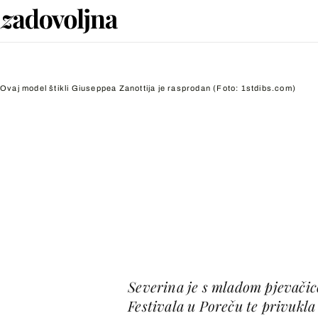
Ovaj model štikli Giuseppea Zanottija je rasprodan
(Foto: 1stdibs.com)
Severina je s mladom pjevači
Festivala u Poreču te privukl