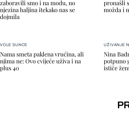
zaboravili smo i na modu, no
pronašli 
njezina haljina itekako nas se
možda i n
dojmila
VOLE SUNCE
UŽIVANJE 
Nama smeta paklena vrućina, ali
Nina Badr
njima ne: Ovo cvijeće uživa i na
potpuno go
plus 40
ističe že
PR