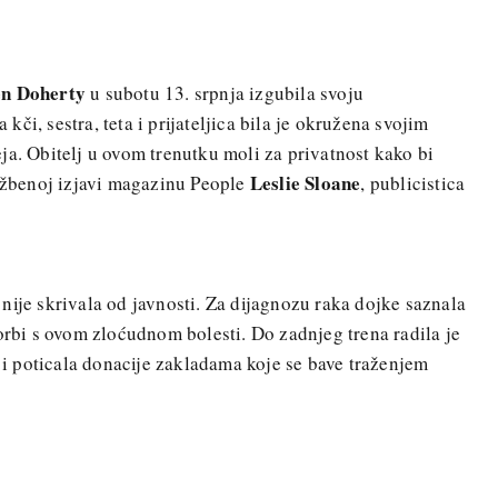
n Doherty
u subotu 13. srpnja izgubila svoju
či, sestra, teta i prijateljica bila je okružena svojim
ja. Obitelj u ovom trenutku moli za privatnost kako bi
Leslie Sloane
lužbenoj izjavi magazinu People
, publicistica
nije skrivala od javnosti. Za dijagnozu raka dojke saznala
borbi s ovom zloćudnom bolesti. Do zadnjeg trena radila je
i i poticala donacije zakladama koje se bave traženjem