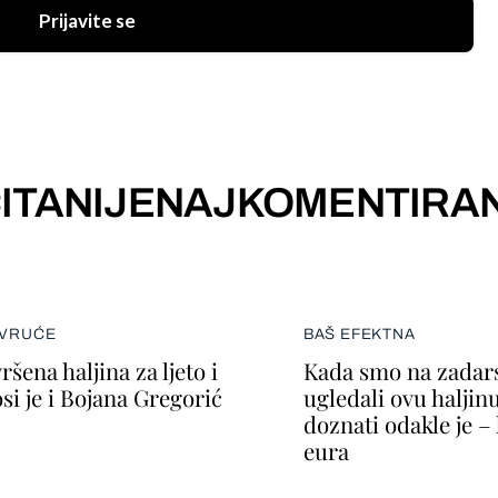
Prijavite se
ITANIJE
NAJKOMENTIRAN
 VRUĆE
BAŠ EFEKTNA
ršena haljina za ljeto i
Kada smo na zadars
si je i Bojana Gregorić
ugledali ovu haljin
doznati odakle je –
eura