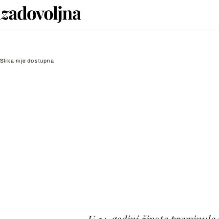
Slika nije dostupna
U 54. godini života preminula