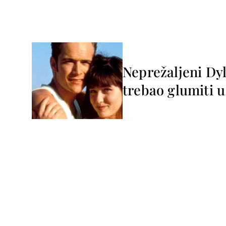
Neprežaljeni Dy
trebao glumiti u 