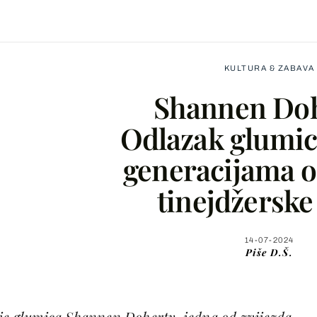
KULTURA & ZABAVA
Shannen Doh
Odlazak glumice
generacijama ob
Facebook
tinejdžerske
X
14-07-2024
Piše
D.Š.
WhatsApp
Viber
 je glumica Shannen Doherty, jedna od zvijezda