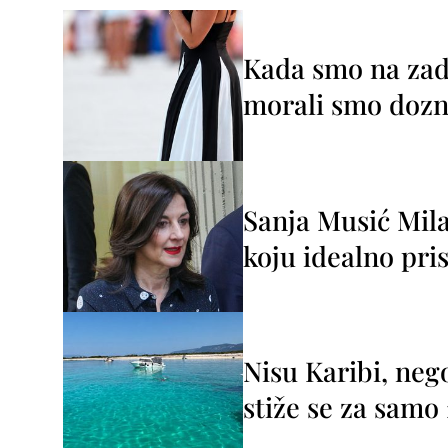
Kada smo na zada
morali smo dozna
Sanja Musić Mila
koju idealno pris
Nisu Karibi, neg
stiže se za sam