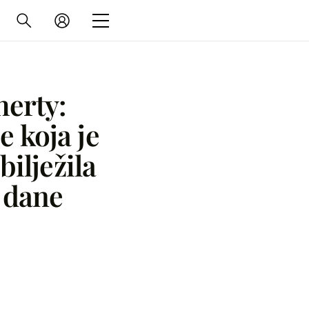
erty:
 koja je
ilježila
 dane