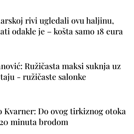
rskoj rivi ugledali ovu haljinu,
ti odakle je – košta samo 18 eura
nović: Ružičasta maksi suknja uz
taju - ružičaste salonke
o Kvarner: Do ovog tirkiznog otoka
o 20 minuta brodom