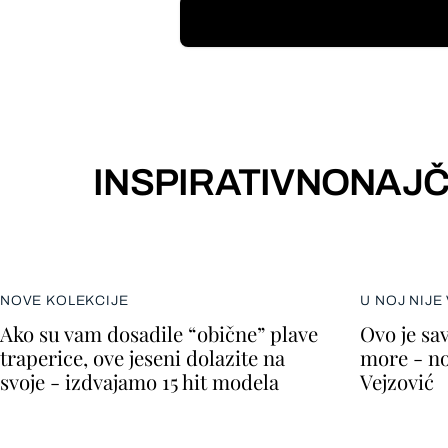
INSPIRATIVNO
NAJČ
NOVE KOLEKCIJE
U NOJ NIJE
Ako su vam dosadile “obične” plave
Ovo je sav
traperice, ove jeseni dolazite na
more - no
svoje - izdvajamo 15 hit modela
Vejzović