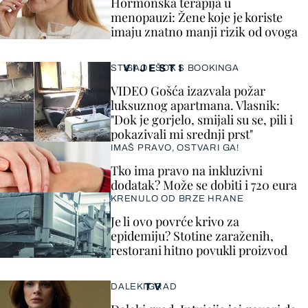
Hormonska terapija u
menopauzi: Žene koje je koriste
imaju znatno manji rizik od ovoga
VIJESTI
STIGAO I ŠOK S BOOKINGA
VIDEO Gošća izazvala požar
luksuznog apartmana. Vlasnik:
"Dok je gorjelo, smijali su se, pili i
pokazivali mi srednji prst"
IMAŠ PRAVO, OSTVARI GA!
Tko ima pravo na inkluzivni
dodatak? Može se dobiti i 720 eura
KRENULO OD BRZE HRANE
Je li ovo povrće krivo za
epidemiju? Stotine zaraženih,
restorani hitno povukli proizvod
TV
DALEKI GRAD