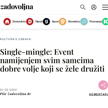
Dnevnik.hr
Vijesti
Sport
Showbizz
Putovanja
Slika nije dostupna
KULTURA & ZABAVA
Single-mingle: Event
Facebook
namijenjem svim samcima
dobre volje koji se žele družiti
X
WhatsApp
01-02-2022
Piše
Zadovoljna.hr
KOMENTARI
Viber