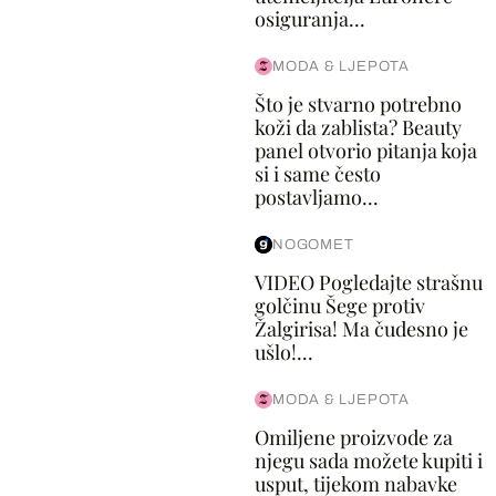
osiguranja...
MODA & LJEPOTA
Što je stvarno potrebno
koži da zablista? Beauty
panel otvorio pitanja koja
si i same često
postavljamo...
NOGOMET
VIDEO Pogledajte strašnu
golčinu Šege protiv
Žalgirisa! Ma čudesno je
ušlo!...
MODA & LJEPOTA
Omiljene proizvode za
njegu sada možete kupiti i
usput, tijekom nabavke