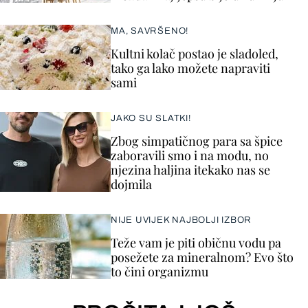
MA, SAVRŠENO!
Kultni kolač postao je sladoled,
tako ga lako možete napraviti
sami
JAKO SU SLATKI!
Zbog simpatičnog para sa špice
zaboravili smo i na modu, no
njezina haljina itekako nas se
dojmila
NIJE UVIJEK NAJBOLJI IZBOR
Teže vam je piti običnu vodu pa
posežete za mineralnom? Evo što
to čini organizmu