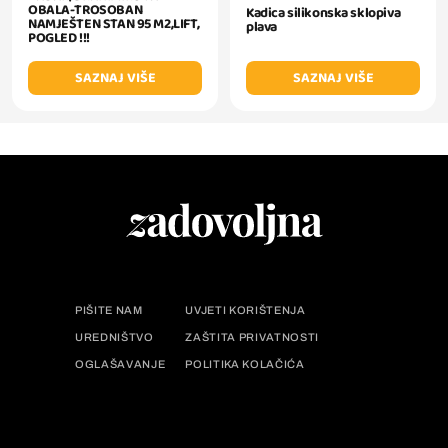
OBALA-TROSOBAN
Kadica silikonska sklopiva
NAMJEŠTEN STAN 95 M2,LIFT,
plava
POGLED !!!
SAZNAJ VIŠE
SAZNAJ VIŠE
PIŠITE NAM
UVJETI KORIŠTENJA
UREDNIŠTVO
ZAŠTITA PRIVATNOSTI
OGLAŠAVANJE
POLITIKA KOLAČIĆA