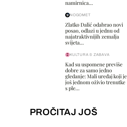
namirnica...
NOGOMET
Zlatko Dalić odabrao novi
posao, odlazi u jednu od
najatraktivnijih zemalja
svijeta...
KULTURA & ZABAVA
Kad su uspomene previše
dobre za samo jedno
gledanje: Mali uređaj koji je
još jednom oživio trenutke
s ple...
PROČITAJ JOŠ