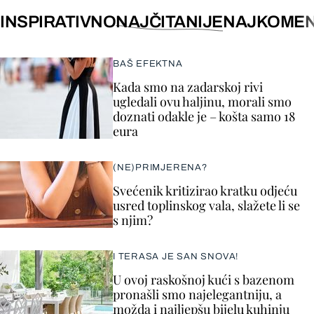
INSPIRATIVNO
NAJČITANIJE
NAJKOMEN
BAŠ EFEKTNA
Kada smo na zadarskoj rivi
ugledali ovu haljinu, morali smo
doznati odakle je – košta samo 18
eura
(NE)PRIMJERENA?
Svećenik kritizirao kratku odjeću
usred toplinskog vala, slažete li se
s njim?
I TERASA JE SAN SNOVA!
U ovoj raskošnoj kući s bazenom
pronašli smo najelegantniju, a
možda i najljepšu bijelu kuhinju