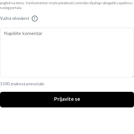
pogled na temu. Vaš komentar može potaknuti zanimljiv dijalog i obogatiti zajednicu
našeg portala.
Važna obavijest
!
1500 znakova preostalo
Prijavite se