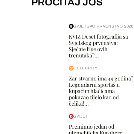
PROČITAJ JOŠ
SVJETSKO PRVENSTVO 2026
KVIZ Deset fotografija sa
Svjetskog prvenstva:
Sjećate li se ovih
trenutaka?...
CELEBRITY
Zar stvarno ima 49 godina?
Legendarni sportaš u
kupaćim hlačicama
pokazao tijelo kao od
čelika!...
SVIJET
Preminuo jedan od
utemeljitelja Euroherc