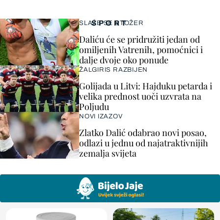
SPORT
SLAŽE SE STOŽER
Daliću će se pridružiti jedan od
omiljenih Vatrenih, pomoćnici i
dalje dvoje oko ponude
ŽALGIRIS RAZBIJEN
Golijada u Litvi: Hajduku petarda i
velika prednost uoči uzvrata na
Poljudu
NOVI IZAZOV
Zlatko Dalić odabrao novi posao,
odlazi u jednu od najatraktivnijih
zemalja svijeta