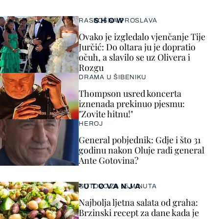
SHOW
RASKOŠNA PROSLAVA
Ovako je izgledalo vjenčanje Tije
Jurčić: Do oltara ju je dopratio
očuh, a slavilo se uz Olivera i
Rozgu
DRAMA U ŠIBENIKU
Thompson usred koncerta
iznenada prekinuo pjesmu:
"Zovite hitnu!"
HEROJ
General pobjednik: Gdje i što 31
godinu nakon Oluje radi general
Ante Gotovina?
PUTOVANJA
GOTOVO ZA 15 MINUTA
Najbolja ljetna salata od graha:
Brzinski recept za dane kada je