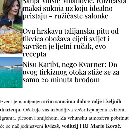
Sanja Musić Milanović: Ružičasta
maksi suknja uz koju idealno
pristaju - ružičaste salonke
Ovu hrskavu talijansku pitu od
tikvica obožava cijeli svijet i
savršen je ljetni ručak, evo
recepta
Nisu Karibi, nego Kvarner: Do
ovog tirkiznog otoka stiže se za
samo 20 minuta brodom
svim samcima dobre volje i željnih
Event je namijenjen
druženja.
Očekuje vas uzbudljiva večer ispunjena kvizom,
igrama, plesom i smijehom. Za vrhunsku atmosferu pobrinut
kvizaš, voditelj i DJ Mario Kovač.
će se naš jedinstveni