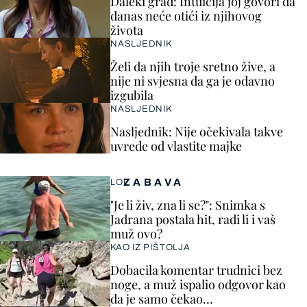
Daleki grad: Intuicija joj govori da
danas neće otići iz njihovog
života
NASLJEDNIK
Želi da njih troje sretno žive, a
nije ni svjesna da ga je odavno
izgubila
NASLJEDNIK
Nasljednik: Nije očekivala takve
uvrede od vlastite majke
ZABAVA
LOL
"Je li živ, zna li se?": Snimka s
Jadrana postala hit, radi li i vaš
muž ovo?
KAO IZ PIŠTOLJA
Dobacila komentar trudnici bez
noge, a muž ispalio odgovor kao
da je samo čekao…