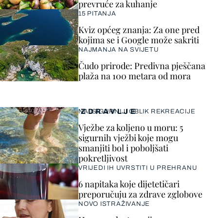
prevruće za kuhanje
15 PITANJA
Kviz općeg znanja: Za one pred
kojima se i Google može sakriti
NAJMANJA NA SVIJETU
Čudo prirode: Predivna pješčana
plaža na 100 metara od mora
ZDRAVLJE
NAJSIGURNIJI OBLIK REKREACIJE
Vježbe za koljeno u moru: 5
sigurnih vježbi koje mogu
smanjiti bol i poboljšati
pokretljivost
VRIJEDI IH UVRSTITI U PREHRANU
6 napitaka koje dijetetičari
preporučuju za zdrave zglobove
NOVO ISTRAŽIVANJE