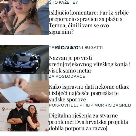
ŠTO KAŽETE?
Isključio komentare: Par iz Srbije
preporučio spravicu za plažu s
Temua, čini li vam se ovo
sigurnim?
NOVAC
TREĆI UNIKATNI BUGATTI
Nazvan je po vrsti
srednjovjekovnog viteškog konja i
visok samo metar
ZA POSLODAVCE
Kako ispravno dati nekome otkaz
i izbjeći najčešće pogreške te
sudske sporove
POKROVITELJ PHILIP MORRIS ZAGREB
Digitalna rješenja za stvarne
probleme: Dva hrvatska projekta
dobila potporu za razvoj