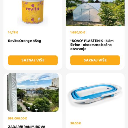
14,78 €
1.680,00 €
Revita Orange 454g
*NOVO* PLASTENIK - 4,5m
širine - obostrano bočno
otvaranje
SAZNAJ VIŠE
SAZNAJ VIŠE
599.000,00 €
30,00 €
ZADAR/BRANIMIROVA