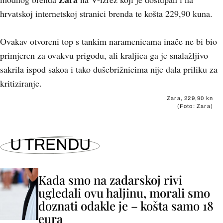
hrvatskoj internetskoj stranici brenda te košta 229,90 kuna.
Ovakav otvoreni top s tankim naramenicama inače ne bi bio
primjeren za ovakvu prigodu, ali kraljica ga je snalažljivo
sakrila ispod sakoa i tako dušebrižnicima nije dala priliku za
kritiziranje.
Zara, 229,90 kn
(Foto: Zara)
U TRENDU
Kada smo na zadarskoj rivi
ugledali ovu haljinu, morali smo
doznati odakle je – košta samo 18
eura