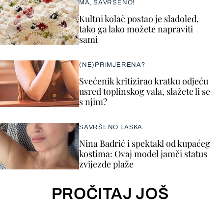
MA, SAVRŠENO!
Kultni kolač postao je sladoled,
tako ga lako možete napraviti
sami
(NE)PRIMJERENA?
Svećenik kritizirao kratku odjeću
usred toplinskog vala, slažete li se
s njim?
SAVRŠENO LASKA
Nina Badrić i spektakl od kupaćeg
kostima: Ovaj model jamči status
zvijezde plaže
PROČITAJ JOŠ