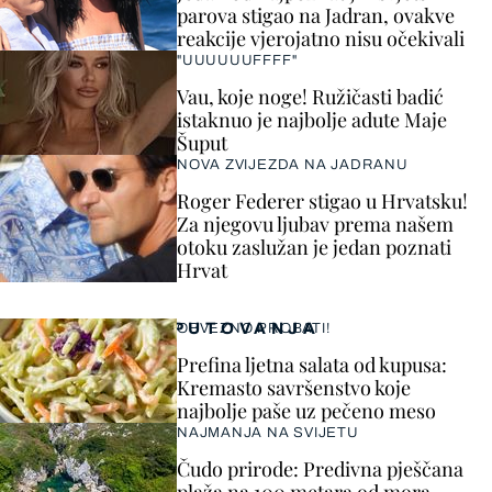
parova stigao na Jadran, ovakve
reakcije vjerojatno nisu očekivali
"UUUUUUFFFF"
Vau, koje noge! Ružičasti badić
istaknuo je najbolje adute Maje
Šuput
NOVA ZVIJEZDA NA JADRANU
Roger Federer stigao u Hrvatsku!
Za njegovu ljubav prema našem
otoku zaslužan je jedan poznati
Hrvat
PUTOVANJA
OBVEZNO PROBATI!
Prefina ljetna salata od kupusa:
Kremasto savršenstvo koje
najbolje paše uz pečeno meso
NAJMANJA NA SVIJETU
Čudo prirode: Predivna pješčana