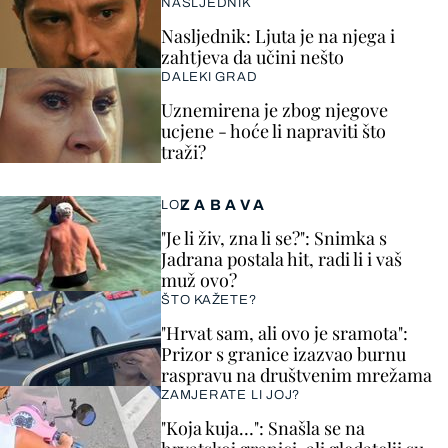
NASLJEDNIK
Nasljednik: Ljuta je na njega i
zahtjeva da učini nešto
DALEKI GRAD
Uznemirena je zbog njegove
ucjene - hoće li napraviti što
traži?
ZABAVA
LOL
"Je li živ, zna li se?": Snimka s
Jadrana postala hit, radi li i vaš
muž ovo?
ŠTO KAŽETE?
"Hrvat sam, ali ovo je sramota":
Prizor s granice izazvao burnu
raspravu na društvenim mrežama
ZAMJERATE LI JOJ?
"Koja kuja…": Snašla se na