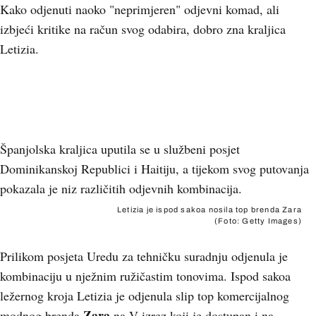
Kako odjenuti naoko "neprimjeren" odjevni komad, ali
izbjeći kritike na račun svog odabira, dobro zna kraljica
Letizia.
+
2
Španjolska kraljica uputila se u službeni posjet
Dominikanskoj Republici i Haitiju, a tijekom svog putovanja
pokazala je niz različitih odjevnih kombinacija.
Letizia je ispod sakoa nosila top brenda Zara
(Foto: Getty Images)
Prilikom posjeta Uredu za tehničku suradnju odjenula je
kombinaciju u nježnim ružičastim tonovima. Ispod sakoa
ležernog kroja Letizia je odjenula slip top komercijalnog
Zara
modnog brenda
na V-izrez koji je dostupan i na