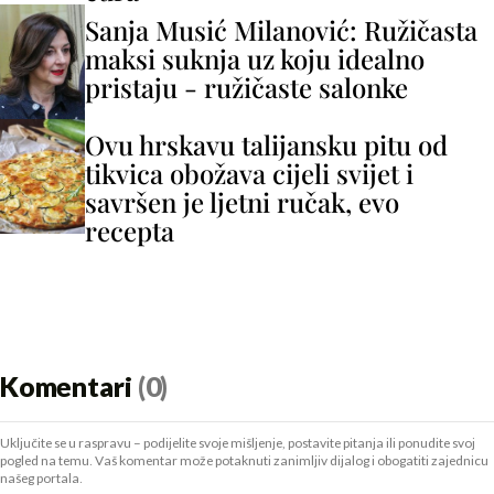
Sanja Musić Milanović: Ružičasta
maksi suknja uz koju idealno
pristaju - ružičaste salonke
Ovu hrskavu talijansku pitu od
tikvica obožava cijeli svijet i
savršen je ljetni ručak, evo
recepta
Komentari
(0)
Uključite se u raspravu – podijelite svoje mišljenje, postavite pitanja ili ponudite svoj
pogled na temu. Vaš komentar može potaknuti zanimljiv dijalog i obogatiti zajednicu
našeg portala.