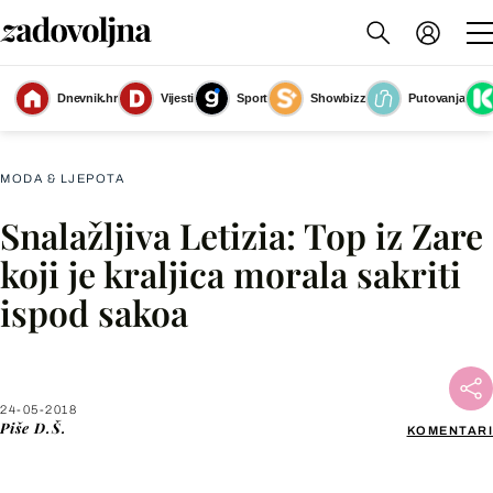
Dnevnik.hr
Vijesti
Sport
Showbizz
Putovanja
Kraljica Letizia
(Foto: Getty Images)
MODA & LJEPOTA
Snalažljiva Letizia: Top iz Zare
Facebook
koji je kraljica morala sakriti
ispod sakoa
X
WhatsApp
24-05-2018
Piše
D.Š.
KOMENTARI
Viber