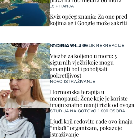
plaža na 100 metara od mora
15 PITANJA
Kviz općeg znanja: Za one pred
kojima se i Google može sakriti
ZDRAVLJE
NAJSIGURNIJI OBLIK REKREACIJE
Vježbe za koljeno u moru: 5
sigurnih vježbi koje mogu
smanjiti bol i poboljšati
pokretljivost
NOVO ISTRAŽIVANJE
Hormonska terapija u
menopauzi: Žene koje je koriste
imaju znatno manji rizik od ovoga
STUDIJA NA GOTOVO 1.900 OSOBA
Ljudi koji redovito rade ovo imaju
“mlađi” organizam, pokazuje
istraživanje