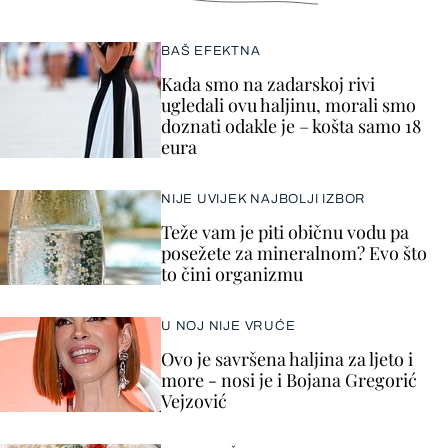
BAŠ EFEKTNA
Kada smo na zadarskoj rivi
ugledali ovu haljinu, morali smo
doznati odakle je – košta samo 18
eura
NIJE UVIJEK NAJBOLJI IZBOR
Teže vam je piti običnu vodu pa
posežete za mineralnom? Evo što
to čini organizmu
U NOJ NIJE VRUĆE
Ovo je savršena haljina za ljeto i
more - nosi je i Bojana Gregorić
Vejzović