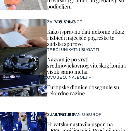
hrvatskoj granici, ali gledatelji su
podijeljeni
NOVAC
ZA POSLODAVCE
Kako ispravno dati nekome otkaz
i izbjeći najčešće pogreške te
sudske sporove
TREĆI UNIKATNI BUGATTI
Nazvan je po vrsti
srednjovjekovnog viteškog konja i
visok samo metar
OVO JE 10 NAJBOLJIH
Europske dionice dosegnule su
rekordne razine
SPORT
SJAJAN TJEDAN U EUROPI
Hrvatska nastavila uspon na
UEFA-inoj ljestvici: Preskočena je