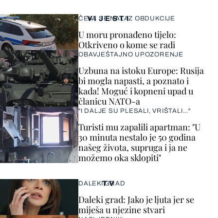
VIJESTI
ČEKA SE NALAZ OBDUKCIJE
U moru pronađeno tijelo:
Otkriveno o kome se radi
OBAVJEŠTAJNO UPOZORENJE
Uzbuna na istoku Europe: Rusija
bi mogla napasti, a poznato i
kada! Moguć i kopneni upad u
članicu NATO-a
"I DALJE SU PLESALI, VRIŠTALI..."
Turisti mu zapalili apartman: "U
30 minuta nestalo je 50 godina
našeg života, supruga i ja ne
možemo oka sklopiti"
TV
DALEKI GRAD
Daleki grad: Jako je ljuta jer se
miješa u njezine stvari