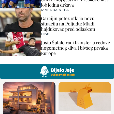
još jedna država
IZ VEDRA NEBA
Garcijin potez otkrio novu
situaciju na Poljudu: Mladi
hajdukovac pred odlaskom
OPA!
Josip Šutalo radi transfer u redove
nogometnog diva i bivšeg prvaka
Europe