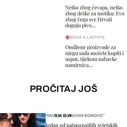
Netko zbog ćevapa, netko
zbog drške za motiku: Evo
zbog čega sve Hrvati
duguju pivo...
MODA & LJEPOTA
Omiljene proizvode za
njegu sada možete kupiti i
usput, tijekom nabavke
namirnica...
PROČITAJ JOŠ
SHOW
"KAO DA SU NOVAK ĐOKOVIĆ"
Jedan od najpoznatijih svjetskih