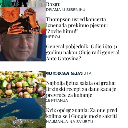
Rozgu
DRAMA U ŠIBENIKU
Thompson usred koncerta
iznenada prekinuo pjesmu:
"Zovite hitnu!"
HEROJ
General pobjednik: Gdje i što 31
godinu nakon Oluje radi general
Ante Gotovina?
PUTOVANJA
GOTOVO ZA 15 MINUTA
Najbolja ljetna salata od graha:
Brzinski recept za dane kada je
prevruće za kuhanje
15 PITANJA
Kviz općeg znanja: Za one pred
kojima se i Google može sakriti
NAJMANJA NA SVIJETU