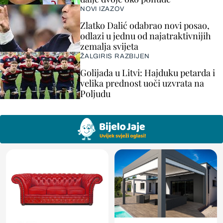
NOVI IZAZOV
Zlatko Dalić odabrao novi posao,
odlazi u jednu od najatraktivnijih
zemalja svijeta
ŽALGIRIS RAZBIJEN
Golijada u Litvi: Hajduku petarda i
velika prednost uoči uzvrata na
Poljudu