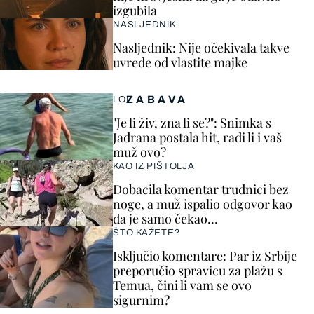
izgubila
NASLJEDNIK
Nasljednik: Nije očekivala takve
uvrede od vlastite majke
ZABAVA
LOL
"Je li živ, zna li se?": Snimka s
Jadrana postala hit, radi li i vaš
muž ovo?
KAO IZ PIŠTOLJA
Dobacila komentar trudnici bez
noge, a muž ispalio odgovor kao
da je samo čekao…
ŠTO KAŽETE?
Isključio komentare: Par iz Srbije
preporučio spravicu za plažu s
Temua, čini li vam se ovo
sigurnim?