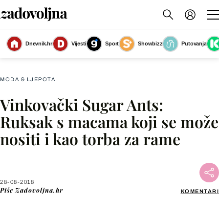
Dnevnik.hr
Vijesti
Sport
Showbizz
Putovanja
Ruksak vinkovačkog brenda Sugar Ants
(Foto: Luana Muškić)
MODA & LJEPOTA
Vinkovački Sugar Ants:
Facebook
Ruksak s macama koji se može
nositi i kao torba za rame
X
WhatsApp
28-08-2018
Piše
Zadovoljna.hr
KOMENTARI
Viber