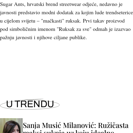
Sugar Ants, hrvatski brend streetwear odjeće, nedavno je
javnosti predstavio modni dodatak za kojim lude trendseterice
u cijelom svijetu – "mačkasti" ruksak. Prvi takav proizvod
pod simboličnim imenom "Ruksak za sve" odmah je izazvao
pažnju javnosti i njihove ciljane publike.
+
4
U TRENDU
Sanja Musić Milanović: Ružičasta
maksi suknja uz koju idealno