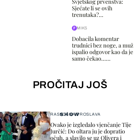
Svjetskog prvenstva:
Sjećate li se ovih
trenutaka?...
MIKS
Dobacila komentar
trudnici bez noge, a muž
ispalio odgovor kao da je
samo čekao…...
PROČITAJ JOŠ
SHOW
RASKOŠNA PROSLAVA
Ovako je izgledalo vjenčanje Tije
Jurčić: Do oltara ju je dopratio
očuh, a slavilo se uz Olivera i