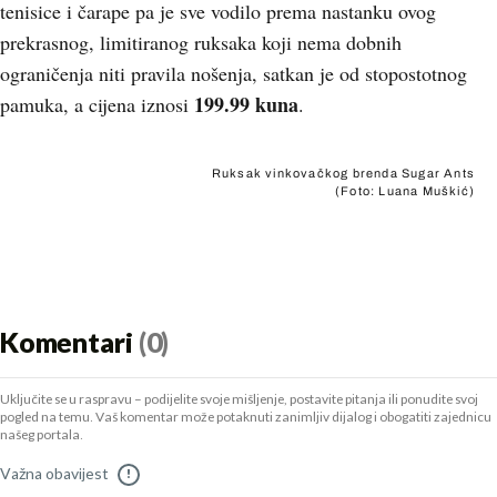
tenisice i čarape pa je sve vodilo prema nastanku ovog
prekrasnog, limitiranog ruksaka koji nema dobnih
ograničenja niti pravila nošenja, satkan je od stopostotnog
199.99 kuna
pamuka, a cijena iznosi
.
Ruksak vinkovačkog brenda Sugar Ants
(Foto: Luana Muškić)
Komentari
(0)
Uključite se u raspravu – podijelite svoje mišljenje, postavite pitanja ili ponudite svoj
pogled na temu. Vaš komentar može potaknuti zanimljiv dijalog i obogatiti zajednicu
našeg portala.
Važna obavijest
!