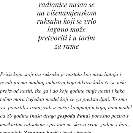
radionice našao se
na višenamjenskom
ruksaku koji se vrlo
lagano može
pretvoriti i u torbu
za rame
Priča koja stoji iza ruksaka je nastala kao naša ljutnja i
revolt prema modnoj industriji koja diktira kako će se neki
proizvod nositi, tko ga i do koje godine smije nositi i kako
točno mora izgledati model koji će ga predstavljati. To smo
sve poništili i ironizirali u našoj kampanji u kojoj nam model
od 80 godina (naša draga
gospođa Fana
) ponosno pozira s
mačkastim ruksakom i pri tom ne skriva svoje godine i bore
,
Zvonimir Šarić
napominje
vlasnik brenda.