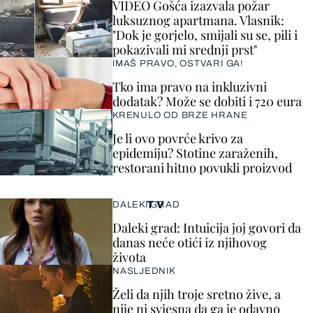
VIDEO Gošća izazvala požar
luksuznog apartmana. Vlasnik:
"Dok je gorjelo, smijali su se, pili i
pokazivali mi srednji prst"
IMAŠ PRAVO, OSTVARI GA!
Tko ima pravo na inkluzivni
dodatak? Može se dobiti i 720 eura
KRENULO OD BRZE HRANE
Je li ovo povrće krivo za
epidemiju? Stotine zaraženih,
restorani hitno povukli proizvod
TV
DALEKI GRAD
Daleki grad: Intuicija joj govori da
danas neće otići iz njihovog
života
NASLJEDNIK
Želi da njih troje sretno žive, a
nije ni svjesna da ga je odavno