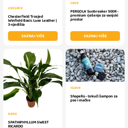
1,00 €
2.901,00 €
PERGOLA Sunbreaker 500R -
premium rješenje za vanjski
Chesterfield Trosjed
prostor
Winfield Basic Luxe Leather |
3-sjedišta
SAZNAJ VIŠE
SAZNAJ VIŠE
10,00 €
Shapello - tekući šampon za
pse i mačke
9,00 €
SPATHIPHYLLUM SWEET
RICARDO