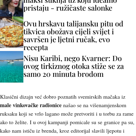
pristaju - ružičaste salonke
Ovu hrskavu talijansku pitu od
tikvica obožava cijeli svijet i
savršen je ljetni ručak, evo
recepta
Nisu Karibi, nego Kvarner: Do
ovog tirkiznog otoka stiže se za
samo 20 minuta brodom
Klasični dizajn već dobro poznatih svemirskih mačaka iz
male vinkovačke radionice
našao se na višenamjenskom
ruksaku koji se vrlo lagano može pretvoriti i u torbu za rame
ako to želite. I u ovoj kampanji pomicale su se granice pa su,
kako nam ističu iz brenda, kroz editorijal slavili ljepotu i