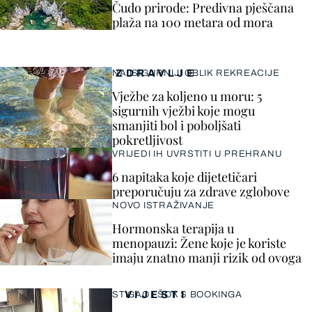
Čudo prirode: Predivna pješčana
plaža na 100 metara od mora
ZDRAVLJE
NAJSIGURNIJI OBLIK REKREACIJE
Vježbe za koljeno u moru: 5
sigurnih vježbi koje mogu
smanjiti bol i poboljšati
pokretljivost
VRIJEDI IH UVRSTITI U PREHRANU
6 napitaka koje dijetetičari
preporučuju za zdrave zglobove
NOVO ISTRAŽIVANJE
Hormonska terapija u
menopauzi: Žene koje je koriste
imaju znatno manji rizik od ovoga
VIJESTI
STIGAO I ŠOK S BOOKINGA