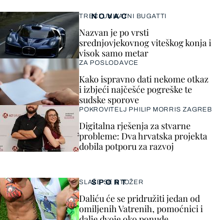
NOVAC
TREĆI UNIKATNI BUGATTI
Nazvan je po vrsti
srednjovjekovnog viteškog konja i
visok samo metar
ZA POSLODAVCE
Kako ispravno dati nekome otkaz
i izbjeći najčešće pogreške te
sudske sporove
POKROVITELJ PHILIP MORRIS ZAGREB
Digitalna rješenja za stvarne
probleme: Dva hrvatska projekta
dobila potporu za razvoj
SPORT
SLAŽE SE STOŽER
Daliću će se pridružiti jedan od
omiljenih Vatrenih, pomoćnici i
dalje dvoje oko ponude