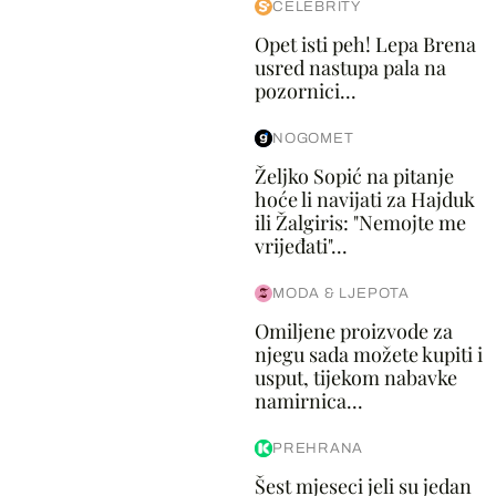
CELEBRITY
Opet isti peh! Lepa Brena
usred nastupa pala na
pozornici...
NOGOMET
Željko Sopić na pitanje
hoće li navijati za Hajduk
ili Žalgiris: "Nemojte me
vrijeđati"...
MODA & LJEPOTA
Omiljene proizvode za
njegu sada možete kupiti i
usput, tijekom nabavke
namirnica...
PREHRANA
Šest mjeseci jeli su jedan