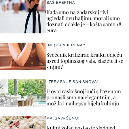
BAŠ EFEKTNA
Kada smo na zadarskoj rivi
ugledali ovu haljinu, morali smo
doznati odakle je – košta samo 18
eura
(NE)PRIMJERENA?
Svećenik kritizirao kratku odjeću
usred toplinskog vala, slažete li se
s njim?
I TERASA JE SAN SNOVA!
U ovoj raskošnoj kući s bazenom
pronašli smo najelegantniju, a
možda i najljepšu bijelu kuhinju
MA, SAVRŠENO!
Kultni kolač postao je sladoled,