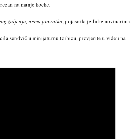
arezan na manje kocke.
kvog žaljenja, nema povratka
, pojasnila je Julie novinarima.
la sendvič u minijaturnu torbicu, provjerite u videu na