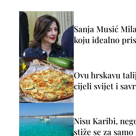
Sanja Musić Mila
koju idealno pris
Ovu hrskavu tali
cijeli svijet i sa
Nisu Karibi, neg
stiže se za sam