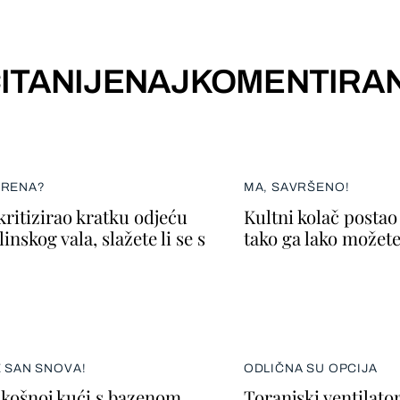
ITANIJE
NAJKOMENTIRAN
ERENA?
MA, SAVRŠENO!
kritizirao kratku odjeću
Kultni kolač postao 
inskog vala, slažete li se s
tako ga lako možete
E SAN SNOVA!
ODLIČNA SU OPCIJA
skošnoj kući s bazenom
Toranjski ventilato