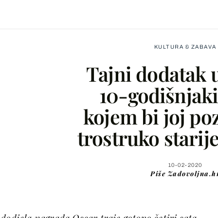
KULTURA & ZABAVA
Tajni dodatak u
10-godišnjaki
kojem bi joj po
Facebook
trostruko starij
X
10-02-2020
Piše
Zadovoljna.h
WhatsApp
Viber
dodjela nagrada Oscar traje gotovo četiri sata.