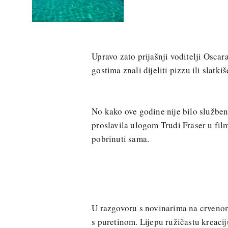
Upravo zato prijašnji voditelji Osca
gostima znali dijeliti pizzu ili slatkiš
No kako ove godine nije bilo službe
proslavila ulogom Trudi Fraser u fi
pobrinuti sama.
U razgovoru s novinarima na crvenom 
s puretinom. Lijepu ružičastu kreaci