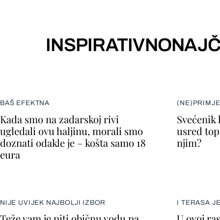
INSPIRATIVNO
NAJČ
BAŠ EFEKTNA
(NE)PRIMJ
Kada smo na zadarskoj rivi
Svećenik 
ugledali ovu haljinu, morali smo
usred topl
doznati odakle je – košta samo 18
njim?
eura
NIJE UVIJEK NAJBOLJI IZBOR
I TERASA J
Teže vam je piti običnu vodu pa
U ovoj ra