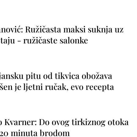
nović: Ružičasta maksi suknja uz
taju - ružičaste salonke
jansku pitu od tikvica obožava
vršen je ljetni ručak, evo recepta
o Kvarner: Do ovog tirkiznog otoka
o 20 minuta brodom