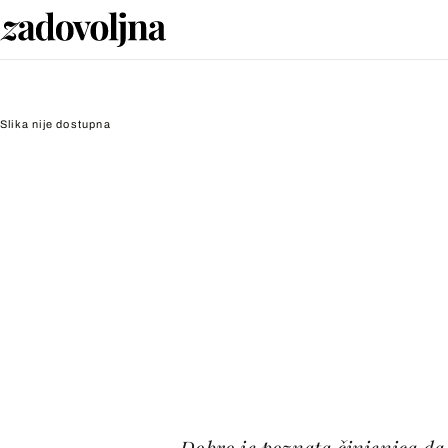
Slika nije dostupna
Dobro je poznata činjenica da 