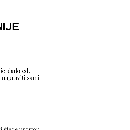
IJE
je sladoled,
 napraviti sami
ri štede prostor