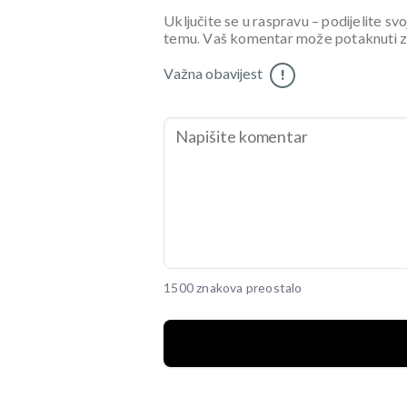
Uključite se u raspravu – podijelite svo
temu. Vaš komentar može potaknuti zani
Važna obavijest
!
1500 znakova preostalo