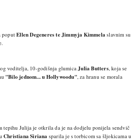
Ellen Degeneres te Jimmyja Kimmela
ra poput
slavnim su
e.
Julia Butters
nog voditelja, 10-godišnja glumica
, koja se
"Bilo jednom... u Hollywoodu"
lmu
, za hranu se morala
tepihu Julija je otkrila da je na dodjelu ponijela sendvič
Christiana Siriana
ju
sparila je s torbicom sa šljokicama u