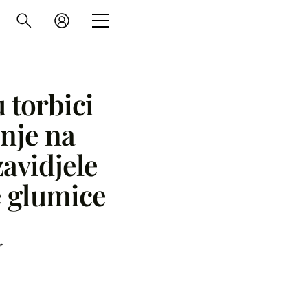
 torbici
nje na
zavidjele
e glumice
r