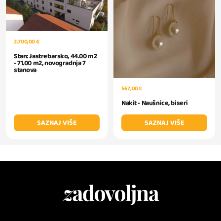
2.700,00 €
Stan: Jastrebarsko, 44.00 m2
- 71.00 m2, novogradnja 7
stanova
567,00 €
Nakit - Naušnice, biseri
SAZNAJ VIŠE
SAZNAJ VIŠE