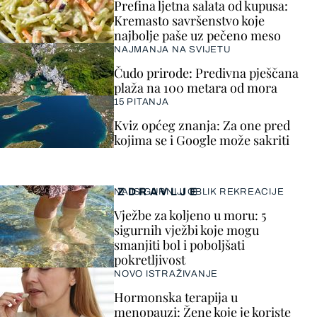
Prefina ljetna salata od kupusa:
Kremasto savršenstvo koje
najbolje paše uz pečeno meso
NAJMANJA NA SVIJETU
Čudo prirode: Predivna pješčana
plaža na 100 metara od mora
15 PITANJA
Kviz općeg znanja: Za one pred
kojima se i Google može sakriti
ZDRAVLJE
NAJSIGURNIJI OBLIK REKREACIJE
Vježbe za koljeno u moru: 5
sigurnih vježbi koje mogu
smanjiti bol i poboljšati
pokretljivost
NOVO ISTRAŽIVANJE
Hormonska terapija u
menopauzi: Žene koje je koriste