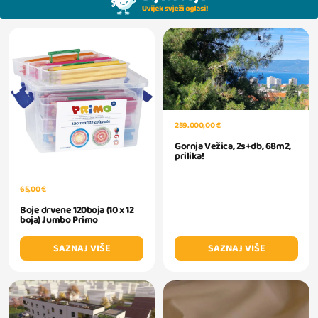
259.000,00 €
Gornja Vežica, 2s+db, 68m2,
prilika!
65,00 €
Boje drvene 120boja (10 x 12
boja) Jumbo Primo
SAZNAJ VIŠE
SAZNAJ VIŠE