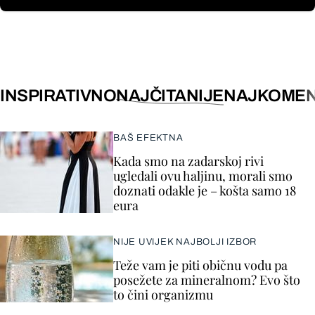
INSPIRATIVNO
NAJČITANIJE
NAJKOMEN
BAŠ EFEKTNA
Kada smo na zadarskoj rivi
ugledali ovu haljinu, morali smo
doznati odakle je – košta samo 18
eura
NIJE UVIJEK NAJBOLJI IZBOR
Teže vam je piti običnu vodu pa
posežete za mineralnom? Evo što
to čini organizmu