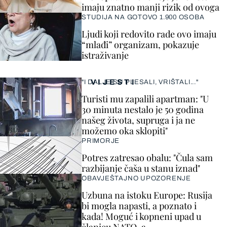
imaju znatno manji rizik od ovoga
STUDIJA NA GOTOVO 1.900 OSOBA
Ljudi koji redovito rade ovo imaju
“mlađi” organizam, pokazuje
istraživanje
VIJESTI
"I DALJE SU PLESALI, VRIŠTALI..."
Turisti mu zapalili apartman: "U
30 minuta nestalo je 50 godina
našeg života, supruga i ja ne
možemo oka sklopiti"
PRIMORJE
Potres zatresao obalu: "Čula sam
razbijanje čaša u stanu iznad"
OBAVJEŠTAJNO UPOZORENJE
Uzbuna na istoku Europe: Rusija
bi mogla napasti, a poznato i
kada! Moguć i kopneni upad u