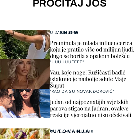
PROČITAJ JOŠ
SHOW
U 27. GODINI
Preminula je mlada influencerica
koju je pratilo više od milijun ljudi,
dugo se borila s opakom bolešću
"UUUUUUFFFF"
Vau, koje noge! Ružičasti badić
istaknuo je najbolje adute Maje
Šuput
"KAO DA SU NOVAK ĐOKOVIĆ"
Jedan od najpoznatijih svjetskih
parova stigao na Jadran, ovakve
reakcije vjerojatno nisu očekivali
PUTOVANJA
OBVEZNO PROBATI!