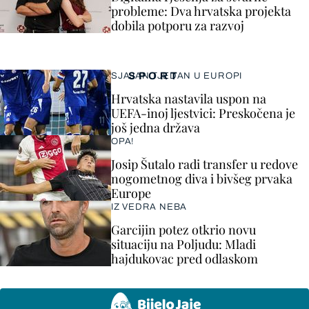
probleme: Dva hrvatska projekta
dobila potporu za razvoj
SPORT
SJAJAN TJEDAN U EUROPI
Hrvatska nastavila uspon na
UEFA-inoj ljestvici: Preskočena je
još jedna država
OPA!
Josip Šutalo radi transfer u redove
nogometnog diva i bivšeg prvaka
Europe
IZ VEDRA NEBA
Garcijin potez otkrio novu
situaciju na Poljudu: Mladi
hajdukovac pred odlaskom