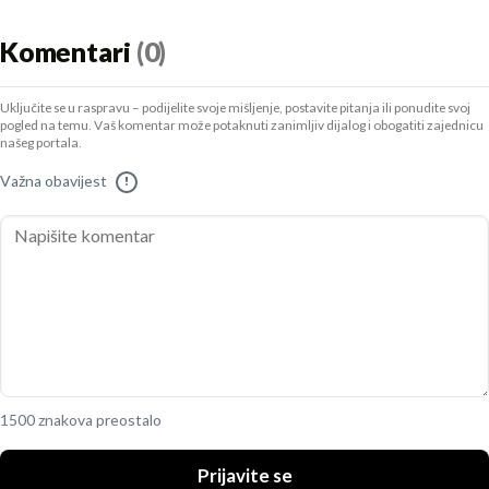
Komentari
(0)
Uključite se u raspravu – podijelite svoje mišljenje, postavite pitanja ili ponudite svoj
pogled na temu. Vaš komentar može potaknuti zanimljiv dijalog i obogatiti zajednicu
našeg portala.
Važna obavijest
!
1500 znakova preostalo
Prijavite se