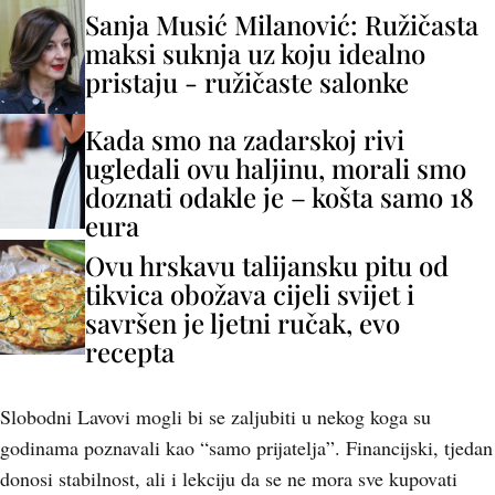
Sanja Musić Milanović: Ružičasta
maksi suknja uz koju idealno
pristaju - ružičaste salonke
Kada smo na zadarskoj rivi
ugledali ovu haljinu, morali smo
doznati odakle je – košta samo 18
eura
Ovu hrskavu talijansku pitu od
tikvica obožava cijeli svijet i
savršen je ljetni ručak, evo
recepta
Slobodni Lavovi mogli bi se zaljubiti u nekog koga su
godinama poznavali kao “samo prijatelja”. Financijski, tjedan
donosi stabilnost, ali i lekciju da se ne mora sve kupovati