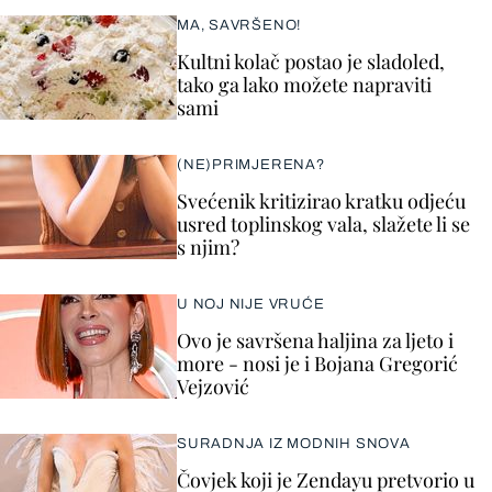
MA, SAVRŠENO!
Kultni kolač postao je sladoled,
tako ga lako možete napraviti
sami
(NE)PRIMJERENA?
Svećenik kritizirao kratku odjeću
usred toplinskog vala, slažete li se
s njim?
U NOJ NIJE VRUĆE
Ovo je savršena haljina za ljeto i
more - nosi je i Bojana Gregorić
Vejzović
SURADNJA IZ MODNIH SNOVA
Čovjek koji je Zendayu pretvorio u