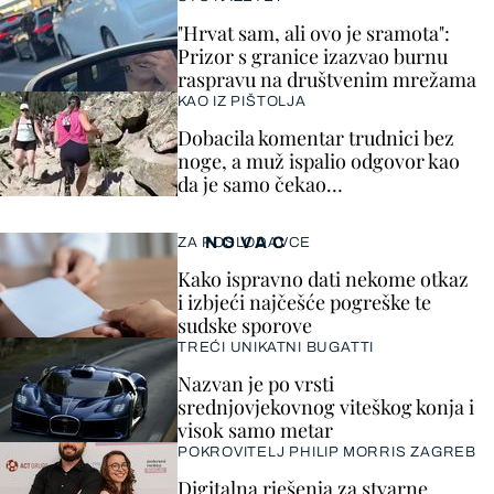
"Hrvat sam, ali ovo je sramota":
Prizor s granice izazvao burnu
raspravu na društvenim mrežama
KAO IZ PIŠTOLJA
Dobacila komentar trudnici bez
noge, a muž ispalio odgovor kao
da je samo čekao…
NOVAC
ZA POSLODAVCE
Kako ispravno dati nekome otkaz
i izbjeći najčešće pogreške te
sudske sporove
TREĆI UNIKATNI BUGATTI
Nazvan je po vrsti
srednjovjekovnog viteškog konja i
visok samo metar
POKROVITELJ PHILIP MORRIS ZAGREB
Digitalna rješenja za stvarne