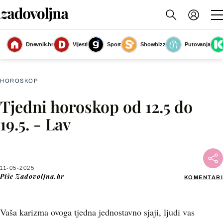
Dnevnik.hr
Vijesti
Sport
Showbizz
Putovanja
Lav
(Foto: Zadovoljna.hr)
HOROSKOP
Tjedni horoskop od 12.5 do
Facebook
19.5. - Lav
X
11-05-2025
WhatsApp
Piše
Zadovoljna.hr
KOMENTARI
Viber
Vaša karizma ovoga tjedna jednostavno sjaji, ljudi vas