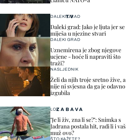
članicu NATO-a
TV
DALEKI GRAD
Daleki grad: Jako je ljuta jer se
miješa u njezine stvari
DALEKI GRAD
Uznemirena je zbog njegove
ucjene - hoće li napraviti što
traži?
NASLJEDNIK
Želi da njih troje sretno žive, a
nije ni svjesna da ga je odavno
izgubila
ZABAVA
LOL
"Je li živ, zna li se?": Snimka s
Jadrana postala hit, radi li i vaš
muž ovo?
ŠTO KAŽETE?