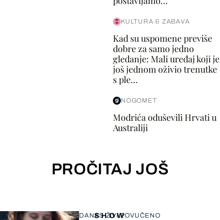
postavljamo...
KULTURA & ZABAVA
Kad su uspomene previše
dobre za samo jedno
gledanje: Mali uređaj koji je
još jednom oživio trenutke
s ple...
NOGOMET
Modrića oduševili Hrvati u
Australiji
PROČITAJ JOŠ
SHOW
DANAS ŽIVI POVUČENO