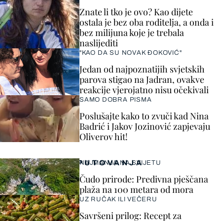
Znate li tko je ovo? Kao dijete
ostala je bez oba roditelja, a onda i
bez milijuna koje je trebala
naslijediti
"KAO DA SU NOVAK ĐOKOVIĆ"
Jedan od najpoznatijih svjetskih
parova stigao na Jadran, ovakve
reakcije vjerojatno nisu očekivali
SAMO DOBRA PISMA
Poslušajte kako to zvuči kad Nina
Badrić i Jakov Jozinović zapjevaju
Oliverov hit!
PUTOVANJA
NAJMANJA NA SVIJETU
Čudo prirode: Predivna pješčana
plaža na 100 metara od mora
UZ RUČAK ILI VEČERU
Savršeni prilog: Recept za