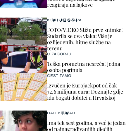
reagiraju na lajkove
VIJESTI
KOD BJELOVARA
FOTO/VIDEO Stižu prve snimke!
Sudarila se dva vlaka: Više je
ozlijeđenih, hitne službe na
terenu
U ZAGORJU
Teška prometna nesreća! Jedna
osoba poginula
ČESTITAMO!
Izvučen je Eurojackpot od čak
32,6 milijuna eura: Doznajte gdje
idu bogati dobitci u Hrvatskoj
TV
DALEKI GRAD
Ima tek šest godina, a već je jedan
od najnagrađivanijih dječjih