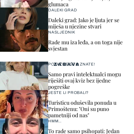
glumaca
DALEKI GRAD
Daleki grad: Jako je ljuta jer se
miješa u njezine stvari
NASLJEDNIK
Rade mu iza leđa, a on toga nije
svjestan
ZABAVA
POKAŽITE ŠTO ZNATE!
Samo pravi intelektualci mogu
riješiti ovaj kviz bez ijedne
pogreške
JESTE LI PROBALI?
Turisticu oduševila ponuda u
Primoštenu: "Oni su puno
pametniji od nas"
HMM…
To rade samo psihopati: Jedan