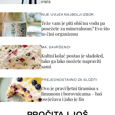
eura
NIJE UVIJEK NAJBOLJI IZBOR
Teže vam je piti običnu vodu pa
posežete za mineralnom? Evo što
to čini organizmu
MA, SAVRŠENO!
Kultni kolač postao je sladoled,
tako ga lako možete napraviti
sami
PREJEDNOSTAVNO ZA SLOŽITI
Ovo je pravi ljetni tiramisu s
limunom i borovnicama – baš
osvježava i jako je fin
PROČITAJ JOŠ