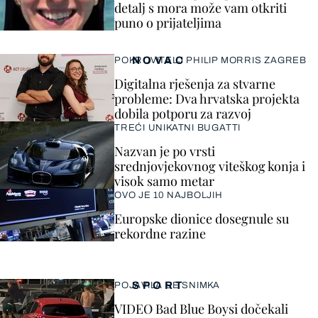
detalj s mora može vam otkriti
puno o prijateljima
NOVAC
POKROVITELJ PHILIP MORRIS ZAGREB
Digitalna rješenja za stvarne
probleme: Dva hrvatska projekta
dobila potporu za razvoj
TREĆI UNIKATNI BUGATTI
Nazvan je po vrsti
srednjovjekovnog viteškog konja i
visok samo metar
OVO JE 10 NAJBOLJIH
Europske dionice dosegnule su
rekordne razine
SPORT
POJAVILA SE SNIMKA
VIDEO Bad Blue Boysi dočekali