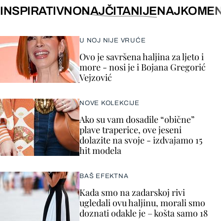
INSPIRATIVNO
NAJČITANIJE
NAJKOMEN
U NOJ NIJE VRUĆE
Ovo je savršena haljina za ljeto i
more - nosi je i Bojana Gregorić
Vejzović
NOVE KOLEKCIJE
Ako su vam dosadile “obične”
plave traperice, ove jeseni
dolazite na svoje - izdvajamo 15
hit modela
BAŠ EFEKTNA
Kada smo na zadarskoj rivi
ugledali ovu haljinu, morali smo
doznati odakle je – košta samo 18