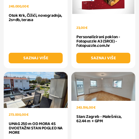
245.000,00 €
Otok Krk, Čižići, novogradnja,
2s+db, terasa
23,00 €
Personalizirani poklon -
Fotopuzzle A3 (SRCE) -
fotopuzzle.com.hr
SAZNAJ VIŠE
SAZNAJ VIŠE
243.516,00 €
273.000,00 €
Stan: Zagreb - Malešnica,
62.44 m + GPM
UMAG 250 m OD MORA 4S
DVOETAŽNI STAN POGLED NA
MORE