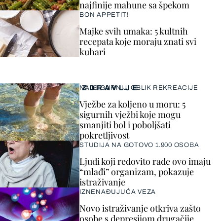
najfinije mahune sa špekom
BON APPETIT!
Majke svih umaka: 5 kultnih
recepata koje moraju znati svi
kuhari
ZDRAVLJE
NAJSIGURNIJI OBLIK REKREACIJE
Vježbe za koljeno u moru: 5
sigurnih vježbi koje mogu
smanjiti bol i poboljšati
pokretljivost
STUDIJA NA GOTOVO 1.900 OSOBA
Ljudi koji redovito rade ovo imaju
“mlađi” organizam, pokazuje
istraživanje
IZNENAĐUJUĆA VEZA
Novo istraživanje otkriva zašto
osobe s depresijom drugačije