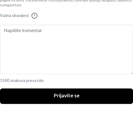
pogled na temu. Vaš komentar može potaknuti zanimljiv dijalog i obogatiti zajednicu
našeg portala.
Važna obavijest
!
1500 znakova preostalo
Prijavite se