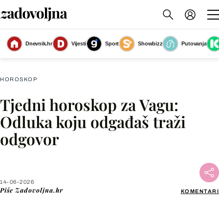
Dnevnik.hr
Vijesti
Sport
Showbizz
Putovanja
Vaga
(Foto: Zadovoljna.hr)
HOROSKOP
Tjedni horoskop za Vagu:
Facebook
Odluka koju odgađaš traži
odgovor
X
WhatsApp
14-06-2026
Piše
Zadovoljna.hr
KOMENTARI
Viber