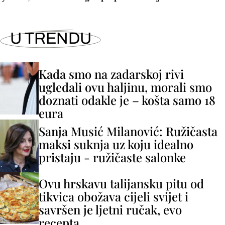
U TRENDU
Kada smo na zadarskoj rivi
ugledali ovu haljinu, morali smo
doznati odakle je – košta samo 18
eura
Sanja Musić Milanović: Ružičasta
maksi suknja uz koju idealno
pristaju - ružičaste salonke
Ovu hrskavu talijansku pitu od
tikvica obožava cijeli svijet i
savršen je ljetni ručak, evo
recepta