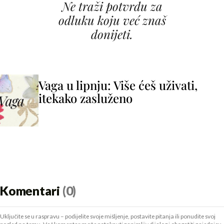
Ne traži potvrdu za
odluku koju već znaš
donijeti.
Vaga u lipnju: Više ćeš uživati,
itekako zasluženo
Komentari
(0)
Uključite se u raspravu – podijelite svoje mišljenje, postavite pitanja ili ponudite svoj