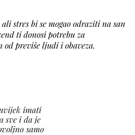
 ali stres bi se mogao odraziti na san
ikend ti donosi potrebu za
od previše ljudi i obaveza.
uvijek imati
 sve i da je
ovoljno samo