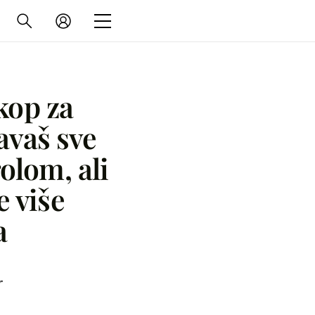
kop za
avaš sve
olom, ali
e više
a
r