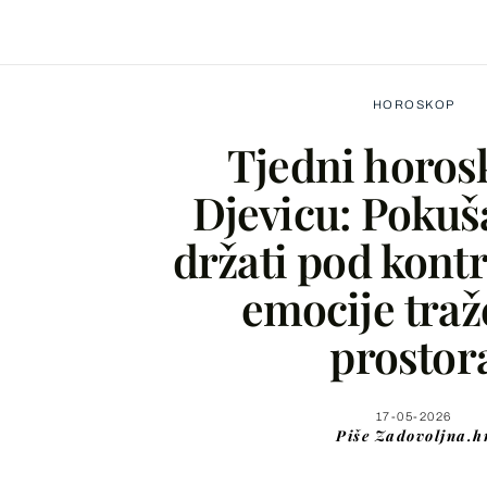
HOROSKOP
Tjedni horos
Djevicu: Pokuš
držati pod kontr
Facebook
emocije traž
X
prostor
WhatsApp
17-05-2026
Piše
Zadovoljna.h
Viber