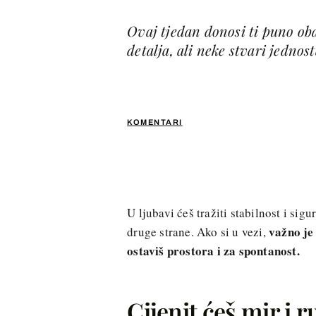
Ovaj tjedan donosi ti puno oba
detalja, ali neke stvari jednos
KOMENTARI
U ljubavi ćeš tražiti stabilnost i sigu
važno je
druge strane. Ako si u vezi,
ostaviš prostora i za spontanost.
Cijenit ćeš mir i r