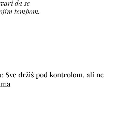
tvari da se
vojim tempom.
u: Sve držiš pod kontrolom, ali ne
sama