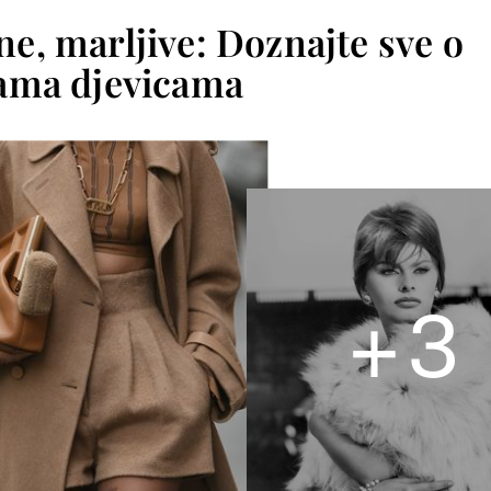
ne, marljive: Doznajte sve o
ama djevicama
+
3