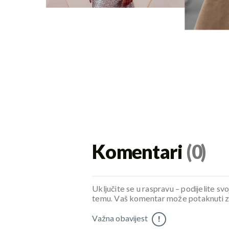
Komentari
(0)
Uključite se u raspravu – podijelite svo
temu. Vaš komentar može potaknuti zani
Važna obavijest
!