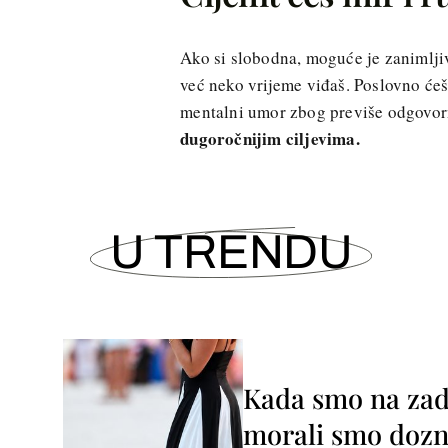
Ako si slobodna, moguće je zanimlji
već neko vrijeme viđaš. Poslovno ćeš 
mentalni umor zbog previše odgovor
dugoročnijim ciljevima.
U TRENDU
Kada smo na zada
morali smo dozna