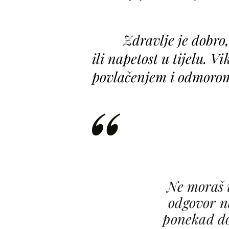
Zdravlje je dobro,
ili napetost u tijelu. V
povlačenjem i odmorom 
Ne moraš 
odgovor na
ponekad d