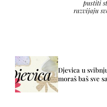
pustiti s
razvijaju s
Djevica u svibnj
moraš baš sve 