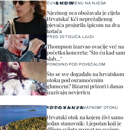
SHOW
ČUVA USPOMENU NA NJEGA
Njezinog oca obožavala je cijela
Hrvatska! Kći neprežaljenog
pjevača projurila špicom na dva
kotača
PRED 20 TISUĆA LJUDI
Thompson izazvao ovacije već na
početku koncerta: "Što ću kad sam
slab..."
PONOVNO POD POVEĆALOM
Što se sve događalo na hrvatskom
otoku pod osramoćenim
glumcem? Bizarni prizori i danas
izazivaju nevjericu
PUTOVANJA
UŽIVANJE NA "PRIVATNOM" OTOKU
Hrvatski otok na kojem živi samo
jedan stanovnik: Ljepotan koji je
diljem svijeta poznat po svojem