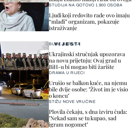
STUDIJA NA GOTOVO 1.900 OSOBA
Ljudi koji redovito rade ovo imaju
“mlađi” organizam, pokazuje
istraživanje
VIJESTI
BURE BARUTA
Ukrajinski stručnjak upozorava
na novu prijetnju: Ovaj grad u
BiH-u bi mogao biti žarište
DRAMA U RIJECI
Urušio se balkon kuće, na njemu
bile dvije osobe: "Život im je visio
o koncu"
STIŽU NOVE VRUĆINE
Plovila čekaju, s dna izviru čuda:
"Nekad sam se tu kupao, sad
igram nogomet"