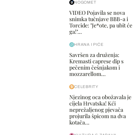
NOGOMET
VIDEO Pojavila se nova
snimka tučnjave BBB-a i
Torcide: "Je*ote, pa ubit će
ga!"...
HRANA I PIĆE
Savršen za druženja:
Kremasti caprese dip s
pečenim češnjakom i
mozzarellom...
CELEBRITY
Njezinog oca obožavala je
cijela Hrvatska! Kći
neprežaljenog pjevača
projurila špicom na dva
kotača...