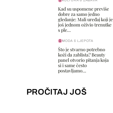
KULTURA & ZABAVA
Kad su uspomene previše
dobre za samo jedno
gledanje: Mali uređaj koji je
još jednom oživio trenutke
s ple...
MODA & LJEPOTA
Što je stvarno potrebno
koži da zablista? Beauty
panel otvorio pitanja koja
si i same često
postavljamo...
PROČITAJ JOŠ