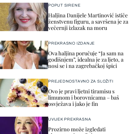
POPUT SIRENE
Haljina Danijele Martinović ističe
ženstvenu figuru, a savršena je za
večernji izlazak na moru
PREKRASNO IZDANJE
Ova haljina poručuje “Ja sam na
godišnjem”, idealna je za ljeto, a
nosi se i na zagrebačkoj špici
PREJEDNOSTAVNO ZA SLOŽITI
Ovo je pravi ljetni tiramisu s
limunom i borovnicama – baš
osvježava i jako je fin
UVIJEK PREKRASNA
Prozirno može izgledati