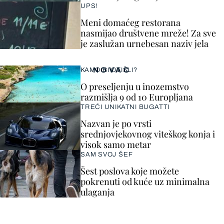
UPS!
Meni domaćeg restorana
nasmijao društvene mreže! Za sve
je zaslužan urnebesan naziv jela
NOVAC
KAMO BI OTIŠLI?
O preseljenju u inozemstvo
razmišlja 9 od 10 Europljana
TREĆI UNIKATNI BUGATTI
Nazvan je po vrsti
srednjovjekovnog viteškog konja i
visok samo metar
SAM SVOJ ŠEF
Šest poslova koje možete
pokrenuti od kuće uz minimalna
ulaganja