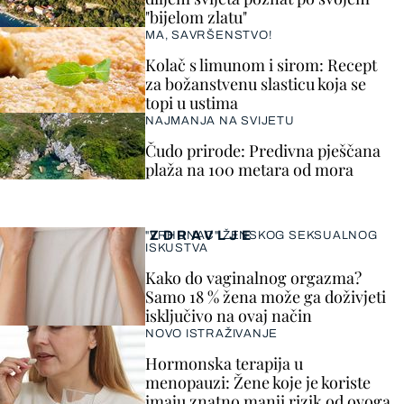
"bijelom zlatu"
MA, SAVRŠENSTVO!
Kolač s limunom i sirom: Recept
za božanstvenu slasticu koja se
topi u ustima
NAJMANJA NA SVIJETU
Čudo prirode: Predivna pješčana
plaža na 100 metara od mora
ZDRAVLJE
"VRHUNAC" ŽENSKOG SEKSUALNOG
ISKUSTVA
Kako do vaginalnog orgazma?
Samo 18 % žena može ga doživjeti
isključivo na ovaj način
NOVO ISTRAŽIVANJE
Hormonska terapija u
menopauzi: Žene koje je koriste
imaju znatno manji rizik od ovoga