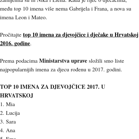
među top 10 imena više nema Gabrijela i Frana, a nova su
imena Leon i Mateo.
top
10 imena za djevojčice i dječake u Hrvatskoj
Pročitajte
2016. godine
.
Ministarstva uprave
Prema podacima
složili smo liste
najpopularnijih imena za djecu rođenu u 2017. godini.
TOP 10 IMENA ZA DJEVOJČICE 2017. U
HRVATSKOJ
1. Mia
2. Lucija
3. Sara
4. Ana
5. Ema