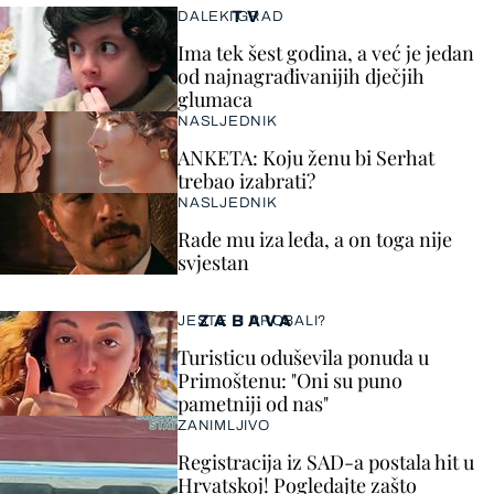
TV
DALEKI GRAD
Ima tek šest godina, a već je jedan
od najnagrađivanijih dječjih
glumaca
NASLJEDNIK
ANKETA: Koju ženu bi Serhat
trebao izabrati?
NASLJEDNIK
Rade mu iza leđa, a on toga nije
svjestan
ZABAVA
JESTE LI PROBALI?
Turisticu oduševila ponuda u
Primoštenu: "Oni su puno
pametniji od nas"
ZANIMLJIVO
Registracija iz SAD-a postala hit u
Hrvatskoj! Pogledajte zašto