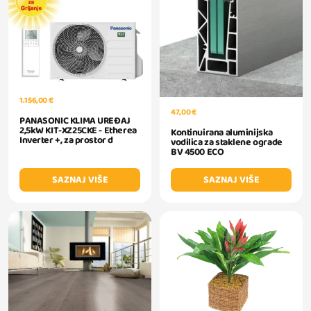
1.156,00 €
47,00 €
PANASONIC KLIMA UREĐAJ
2,5kW KIT-XZ25CKE - Etherea
Kontinuirana aluminijska
Inverter +, za prostor d
vodilica za staklene ograde
BV 4500 ECO
SAZNAJ VIŠE
SAZNAJ VIŠE