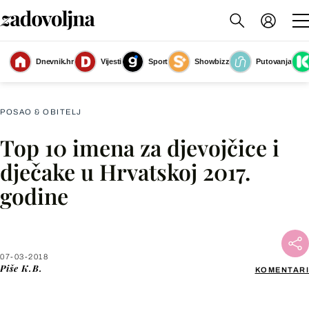
Dnevnik.hr
Vijesti
Sport
Showbizz
Putovanja
Slika nije dostupna
POSAO & OBITELJ
Top 10 imena za djevojčice i
Facebook
dječake u Hrvatskoj 2017.
godine
X
WhatsApp
07-03-2018
Piše
K.B.
KOMENTARI
Viber