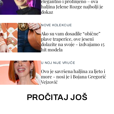
elegantno i profinjeno – ova
haljina Jelene Rozge najbolji je
dokaz
NOVE KOLEKCIJE
Ako su vam dosadile “obične”
plave traperice, ove jeseni
dolazite na svoje - izdvajamo 15
hit modela
U NOJ NIJE VRUĆE
Ovo je savršena haljina za ljeto i
more - nosi je i Bojana Gregorić
Vejzović
PROČITAJ JOŠ