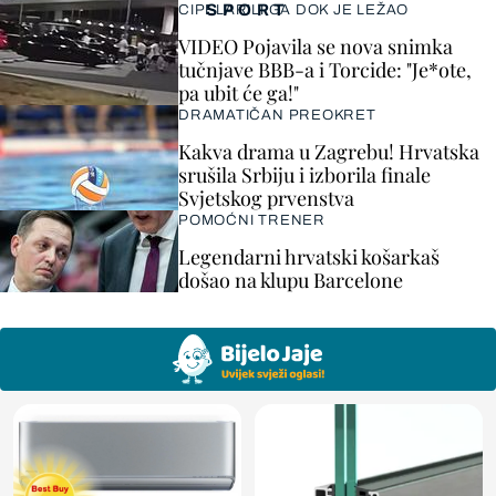
SPORT
CIPELARILI GA DOK JE LEŽAO
VIDEO Pojavila se nova snimka
tučnjave BBB-a i Torcide: "Je*ote,
pa ubit će ga!"
DRAMATIČAN PREOKRET
Kakva drama u Zagrebu! Hrvatska
srušila Srbiju i izborila finale
Svjetskog prvenstva
POMOĆNI TRENER
Legendarni hrvatski košarkaš
došao na klupu Barcelone