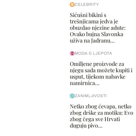
CELEBRITY
Sićušni bikini s
trešnjicama jedva je
obuzdao njezine adute:
Ovako bujna Slavonka
uživa na Jadranu...
MODA & LJEPOTA
Omiljene proizvode za
njegu sada možete kupiti i
usput, tijekom nabavke
namirnica...
ZANIMLJIVOSTI
Netko zbog ćevapa, netko
zbog drške za motiku: Evo
zbog čega sve Hrvati
duguju pivo...