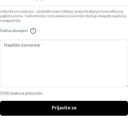
Uključite se u raspravu – podijelite svoje mišljenje, postavite pitanja ili ponudite svoj
pogled na temu. Vaš komentar može potaknuti zanimljiv dijalog i obogatiti zajednicu
našeg portala.
Važna obavijest
!
1500 znakova preostalo
Prijavite se