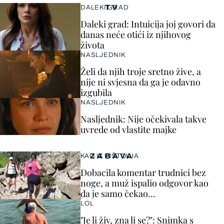
TV
DALEKI GRAD
Daleki grad: Intuicija joj govori da
danas neće otići iz njihovog
života
NASLJEDNIK
Želi da njih troje sretno žive, a
nije ni svjesna da ga je odavno
izgubila
NASLJEDNIK
Nasljednik: Nije očekivala takve
uvrede od vlastite majke
ZABAVA
KAO IZ PIŠTOLJA
Dobacila komentar trudnici bez
noge, a muž ispalio odgovor kao
da je samo čekao…
LOL
"Je li živ, zna li se?": Snimka s