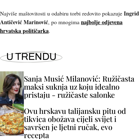
Ingrid
Najviše maštovitosti u odabiru torbi redovito pokazuje
Antičević Marinović
najbolje odjevena
, po mnogima
hrvatska političarka
.
U TRENDU
Sanja Musić Milanović: Ružičasta
maksi suknja uz koju idealno
pristaju - ružičaste salonke
Ovu hrskavu talijansku pitu od
tikvica obožava cijeli svijet i
savršen je ljetni ručak, evo
recepta