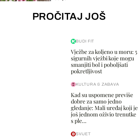
PROČITAJ JOŠ
BUDI FIT
Vježbe za koljeno u moru: 5
sigurnih vježbi koje mogu
smanjiti bol i poboljšati
pokretljivost
KULTURA & ZABAVA
Kad su uspomene previše
dobre za samo jedno
gledanje: Mali uređaj koji je
još jednom oživio trenutke
s ple...
SVIJET