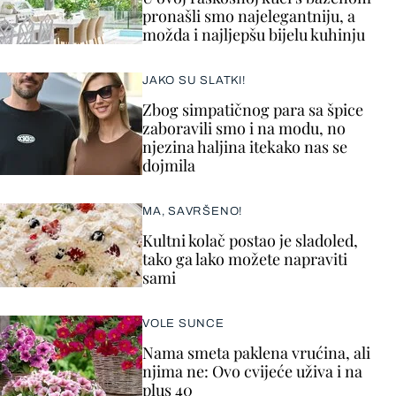
pronašli smo najelegantniju, a
možda i najljepšu bijelu kuhinju
JAKO SU SLATKI!
Zbog simpatičnog para sa špice
zaboravili smo i na modu, no
njezina haljina itekako nas se
dojmila
MA, SAVRŠENO!
Kultni kolač postao je sladoled,
tako ga lako možete napraviti
sami
VOLE SUNCE
Nama smeta paklena vrućina, ali
njima ne: Ovo cvijeće uživa i na
plus 40