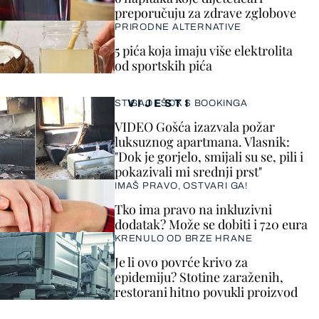
preporučuju za zdrave zglobove
PRIRODNE ALTERNATIVE
5 pića koja imaju više elektrolita
od sportskih pića
VIJESTI
STIGAO I ŠOK S BOOKINGA
VIDEO Gošća izazvala požar
luksuznog apartmana. Vlasnik:
"Dok je gorjelo, smijali su se, pili i
pokazivali mi srednji prst"
IMAŠ PRAVO, OSTVARI GA!
Tko ima pravo na inkluzivni
dodatak? Može se dobiti i 720 eura
KRENULO OD BRZE HRANE
Je li ovo povrće krivo za
epidemiju? Stotine zaraženih,
restorani hitno povukli proizvod