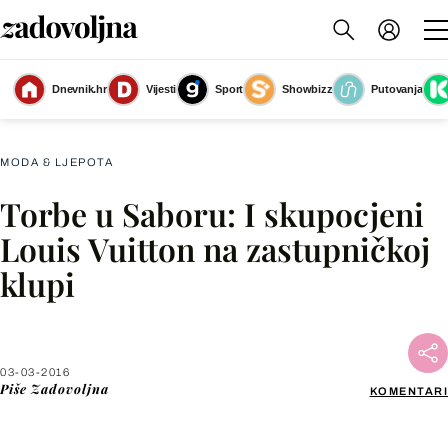
Dnevnik.hr
Vijesti
Sport
Showbizz
Putovanja
Slika nije dostupna
MODA & LJEPOTA
Torbe u Saboru: I skupocjeni
Facebook
Louis Vuitton na zastupničkoj
klupi
X
WhatsApp
03-03-2016
Piše
Zadovoljna
KOMENTARI
Viber