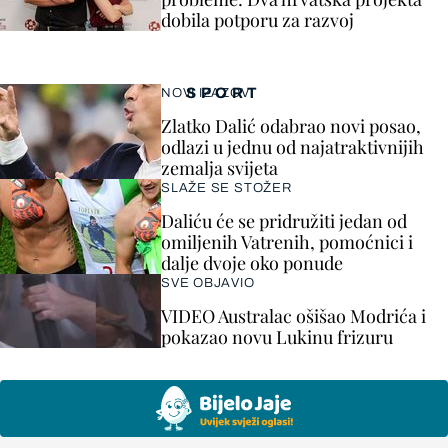
dobila potporu za razvoj
SPORT
NOVI IZAZOV
Zlatko Dalić odabrao novi posao,
odlazi u jednu od najatraktivnijih
zemalja svijeta
SLAŽE SE STOŽER
Daliću će se pridružiti jedan od
omiljenih Vatrenih, pomoćnici i
dalje dvoje oko ponude
SVE OBJAVIO
VIDEO Australac ošišao Modrića i
pokazao novu Lukinu frizuru