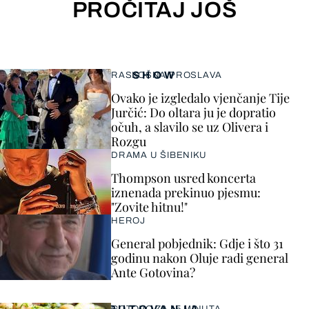
PROČITAJ JOŠ
SHOW
RASKOŠNA PROSLAVA
Ovako je izgledalo vjenčanje Tije
Jurčić: Do oltara ju je dopratio
očuh, a slavilo se uz Olivera i
Rozgu
DRAMA U ŠIBENIKU
Thompson usred koncerta
iznenada prekinuo pjesmu:
"Zovite hitnu!"
HEROJ
General pobjednik: Gdje i što 31
godinu nakon Oluje radi general
Ante Gotovina?