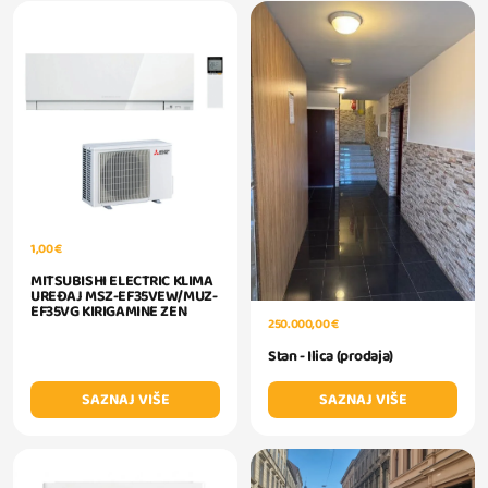
1,00 €
MITSUBISHI ELECTRIC KLIMA
UREĐAJ MSZ-EF35VEW/MUZ-
EF35VG KIRIGAMINE ZEN
250.000,00 €
Stan - Ilica (prodaja)
SAZNAJ VIŠE
SAZNAJ VIŠE