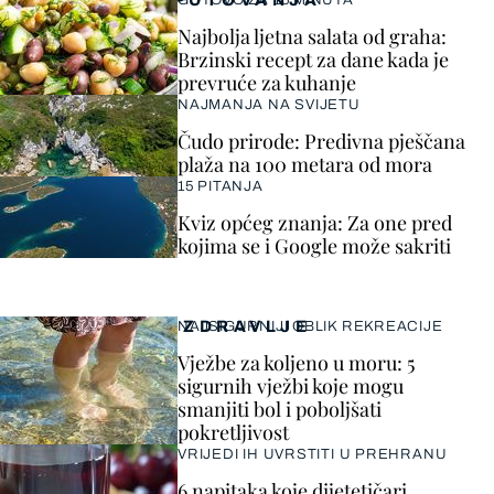
PUTOVANJA
GOTOVO ZA 15 MINUTA
Najbolja ljetna salata od graha:
Brzinski recept za dane kada je
prevruće za kuhanje
NAJMANJA NA SVIJETU
Čudo prirode: Predivna pješčana
plaža na 100 metara od mora
15 PITANJA
Kviz općeg znanja: Za one pred
kojima se i Google može sakriti
ZDRAVLJE
NAJSIGURNIJI OBLIK REKREACIJE
Vježbe za koljeno u moru: 5
sigurnih vježbi koje mogu
smanjiti bol i poboljšati
pokretljivost
VRIJEDI IH UVRSTITI U PREHRANU
6 napitaka koje dijetetičari