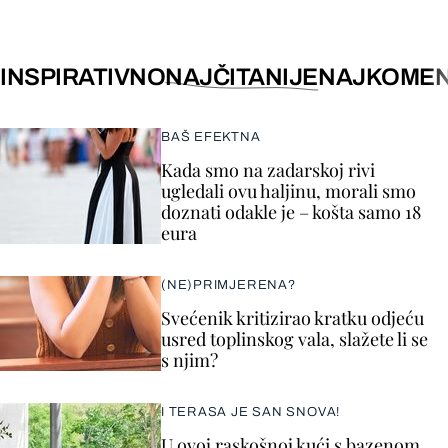
INSPIRATIVNO
NAJČITANIJE
NAJKOMEN
BAŠ EFEKTNA
Kada smo na zadarskoj rivi
ugledali ovu haljinu, morali smo
doznati odakle je – košta samo 18
eura
(NE)PRIMJERENA?
Svećenik kritizirao kratku odjeću
usred toplinskog vala, slažete li se
s njim?
I TERASA JE SAN SNOVA!
U ovoj raskošnoj kući s bazenom