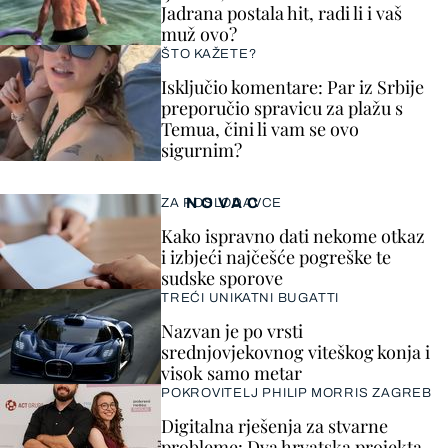
Jadrana postala hit, radi li i vaš
muž ovo?
ŠTO KAŽETE?
Isključio komentare: Par iz Srbije
preporučio spravicu za plažu s
Temua, čini li vam se ovo
sigurnim?
NOVAC
ZA POSLODAVCE
Kako ispravno dati nekome otkaz
i izbjeći najčešće pogreške te
sudske sporove
TREĆI UNIKATNI BUGATTI
Nazvan je po vrsti
srednjovjekovnog viteškog konja i
visok samo metar
POKROVITELJ PHILIP MORRIS ZAGREB
Digitalna rješenja za stvarne
probleme: Dva hrvatska projekta