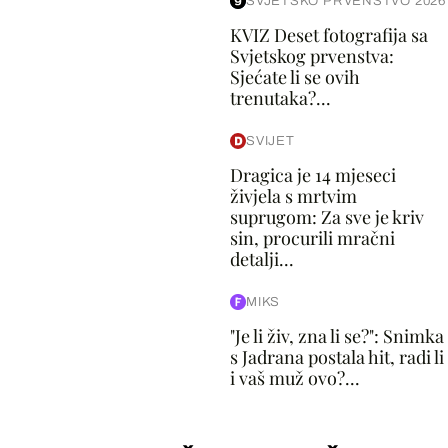
SVJETSKO PRVENSTVO 2026
KVIZ Deset fotografija sa
Svjetskog prvenstva:
Sjećate li se ovih
trenutaka?...
SVIJET
Dragica je 14 mjeseci
živjela s mrtvim
suprugom: Za sve je kriv
sin, procurili mračni
detalji...
MIKS
"Je li živ, zna li se?": Snimka
s Jadrana postala hit, radi li
i vaš muž ovo?...