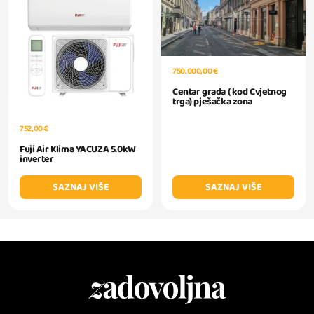
750.000,00 €
Centar grada ( kod Cvjetnog
trga) pješačka zona
752,00 €
Fuji Air Klima YACUZA 5.0kW
inverter
SAZNAJ VIŠE
SAZNAJ VIŠE