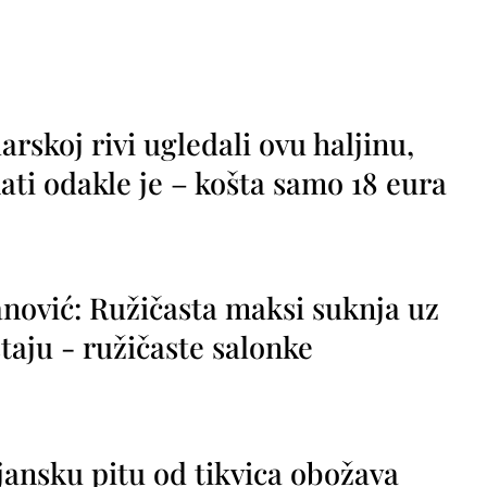
rskoj rivi ugledali ovu haljinu,
ti odakle je – košta samo 18 eura
nović: Ružičasta maksi suknja uz
taju - ružičaste salonke
jansku pitu od tikvica obožava