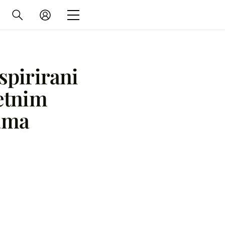
nspirirani
etnim
jama