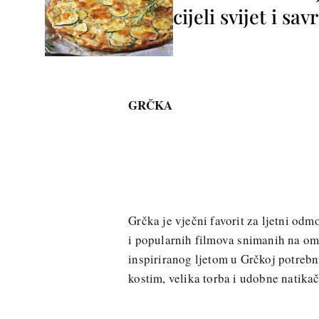
cijeli svijet i sa
GRČKA
Grčka je vječni favorit za ljetni odm
i popularnih filmova snimanih na omi
inspiriranog ljetom u Grčkoj potrebni
kostim, velika torba i udobne natikač