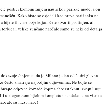
ožete postići kombiniranjem nautičke i pariške mode, a on
menošću. Kako biste se osjećali kao prava parižanka na
 bijele ili crne boje kojom ćete stvoriti profinjen, ali
a torbica i velike sunčane naočale samo su neki od detalja
u dokazuje činjenica da je Milano jedan od četiri glavna
anke često smatraju najboljim odjevenima. Ne bojte se
m birajte odjevne komade kojima ćete istaknuti svoju liniju.
alfi u elegantnom bijelom kompletu i sandalama na visoku
 naočale su must-have!