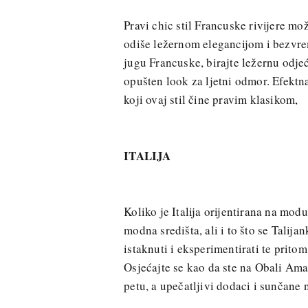
Pravi chic stil Francuske rivijere m
odiše ležernom elegancijom i bezvre
jugu Francuske, birajte ležernu odjeću
opušten look za ljetni odmor. Efektn
koji ovaj stil čine pravim klasikom,
ITALIJA
Koliko je Italija orijentirana na mod
modna središta, ali i to što se Talij
istaknuti i eksperimentirati te prito
Osjećajte se kao da ste na Obali Am
petu, a upečatljivi dodaci i sunčane