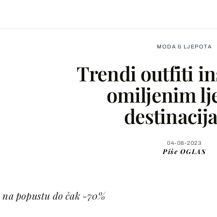
MODA & LJEPOTA
Trendi outfiti i
omiljenim lj
destinaci
Facebook
X
04-08-2023
Piše
OGLAS
WhatsApp
e na popustu do čak -70%
Viber