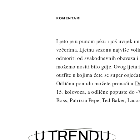
KOMENTARI
Ljeto je u punom jeku i još uvijek 
večerima. Ljetnu sezonu najviše vol
odmoriti od svakodnevnih obaveza i r
možemo nositi bilo gdje. Ovog ljeta i
outfite u kojima ćete se super osjećat
Odličnu ponudu možete pronaći u
De
15. kolovoza, a odlične popuste do 
Boss, Patrizia Pepe, Ted Baker, Laco
U TRENDU