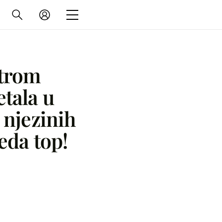
ntrom
tala u
 njezinih
leda top!