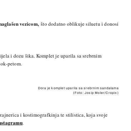
 naglašen vezicom,
što dodatno oblikuje siluetu i donosi
ela i dozu šika. Komplet je uparila sa srebrnim
lok-petom.
Dora je komplet uparila sa srebrnim sandalama
(Foto: Josip Moler/Cropix)
jnerica i kostimografkinja te stilistica, koja svoje
Instagramu
.