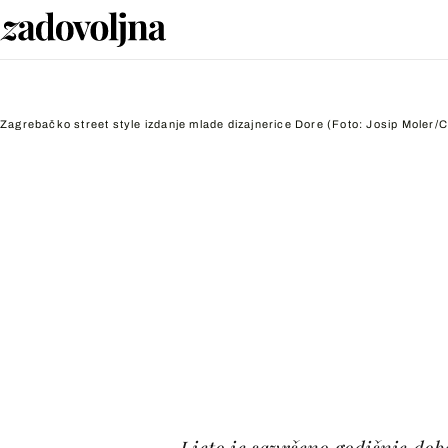
Zagrebačko street style izdanje mlade dizajnerice Dore
(Foto: Josip Moler/C
Ljeto je savršeno godišnje do