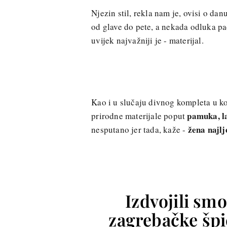
Njezin stil, rekla nam je, ovisi o da
od glave do pete, a nekada odluka pad
uvijek najvažniji je - materijal.
Kao i u slučaju divnog kompleta u k
pamuka, la
prirodne materijale poput
žena najlj
nesputano jer tada, kaže -
Izdvojili smo
zagrebačke špic