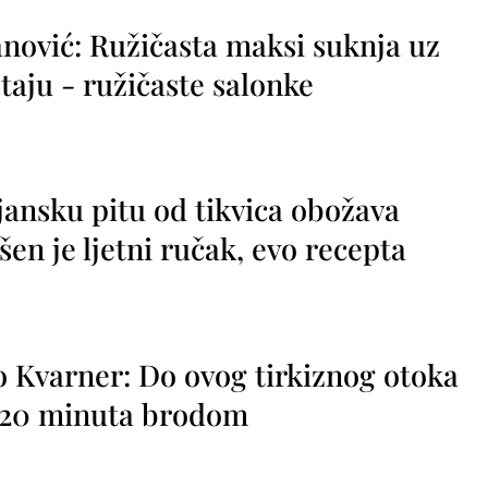
nović: Ružičasta maksi suknja uz
taju - ružičaste salonke
jansku pitu od tikvica obožava
vršen je ljetni ručak, evo recepta
o Kvarner: Do ovog tirkiznog otoka
o 20 minuta brodom