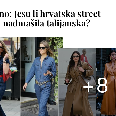
o: Jesu li hrvatska street
a nadmašila talijanska?
+
8