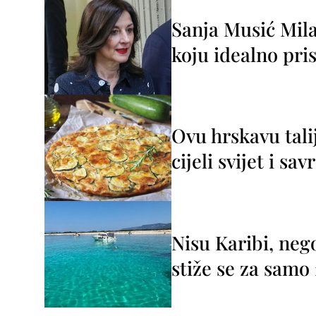
Sanja Musić Mila
koju idealno pris
Ovu hrskavu tali
cijeli svijet i sa
Nisu Karibi, neg
stiže se za sam