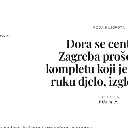
MODA & LJEPOTA
ropix)
Dora se ce
Zagreba proše
kompletu koji je
Facebook
ruku djelo, izg
X
23-07-2025
Piše
M.P.
WhatsApp
Viber
ba za igru bojama i uzorcima, a modna