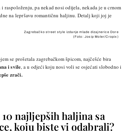
nu i raspoloženju, pa nekad nosi odijela, nekada je u crnom
ne na lepršavu romantičnu haljinu. Detalj koji joj je
Zagrebačko street style izdanje mlade dizajnerice Dore
(Foto: Josip Moler/Cropix)
ojem se prošetala zagrebačkom špicom, najčešće bira
na i svile
, a u odjeći koju nosi voli se osjećati slobodno i
epše zrači.
 10 najljepših haljina sa
e, koju biste vi odabrali?