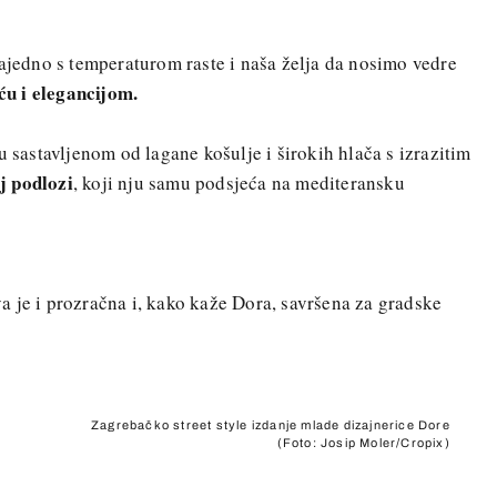
zajedno s temperaturom raste i naša želja da nosimo vedre
šću i elegancijom.
u sastavljenom od lagane košulje i širokih hlača s izrazitim
j podlozi
, koji nju samu podsjeća na mediteransku
 je i prozračna i, kako kaže Dora, savršena za gradske
Zagrebačko street style izdanje mlade dizajnerice Dore
(Foto: Josip Moler/Cropix)