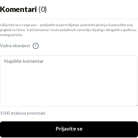
Komentari
(0)
Uključite se u raspravu – podijelite svoje mišljenje, postavite pitanja ili ponudite svoj
pogled na temu. Vaš komentar može potaknuti zanimljiv dijalog i obogatiti zajednicu
našeg portala.
Važna obavijest
!
1500 znakova preostalo
Prijavite se