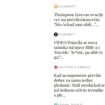
CELEBRITY
Thompson izazvao ovacije
već na početku koncerta:
"Što ću kad sam slab..."...
NOGOMET
VIDEO Pojavila se nova
snimka tučnjave BBB-a i
Torcide: "Je*ote, pa ubit će
ga!"...
KULTURA & ZABAVA
Kad su uspomene previše
dobre za samo jedno
gledanje: Mali uređaj koji je
još jednom oživio trenutke
s ple...