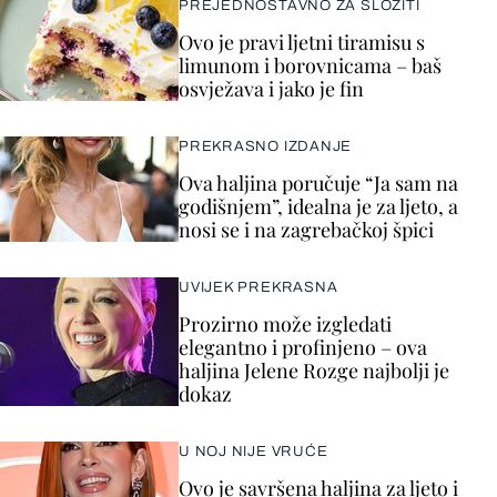
PREJEDNOSTAVNO ZA SLOŽITI
Ovo je pravi ljetni tiramisu s
limunom i borovnicama – baš
osvježava i jako je fin
PREKRASNO IZDANJE
Ova haljina poručuje “Ja sam na
godišnjem”, idealna je za ljeto, a
nosi se i na zagrebačkoj špici
UVIJEK PREKRASNA
Prozirno može izgledati
elegantno i profinjeno – ova
haljina Jelene Rozge najbolji je
dokaz
U NOJ NIJE VRUĆE
Ovo je savršena haljina za ljeto i