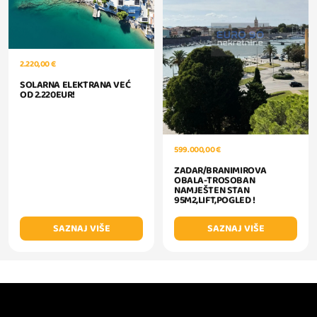
2.220,00 €
SOLARNA ELEKTRANA VEĆ
OD 2.220EUR!
599.000,00 €
ZADAR/BRANIMIROVA
OBALA-TROSOBAN
NAMJEŠTEN STAN
95M2,LIFT,POGLED !
SAZNAJ VIŠE
SAZNAJ VIŠE