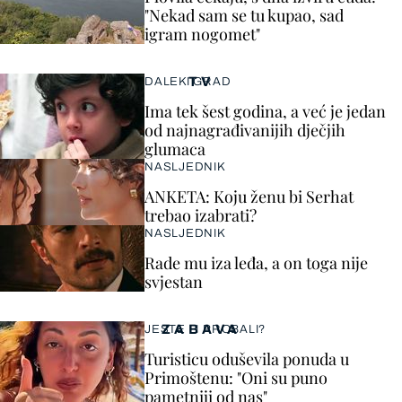
"Nekad sam se tu kupao, sad
igram nogomet"
TV
DALEKI GRAD
Ima tek šest godina, a već je jedan
od najnagrađivanijih dječjih
glumaca
NASLJEDNIK
ANKETA: Koju ženu bi Serhat
trebao izabrati?
NASLJEDNIK
Rade mu iza leđa, a on toga nije
svjestan
ZABAVA
JESTE LI PROBALI?
Turisticu oduševila ponuda u
Primoštenu: "Oni su puno
pametniji od nas"