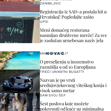
ZANIMLJIVO
Registracija iz SAD-a postala hit u
Hrvatskoj! Pogledajte zašto
UPS!
Meni domaćeg restorana
nasmijao društvene mreže! Za sve
je zaslužan urnebesan naziv jela
NOVAC
KAMO BI OTIŠLI?
O preseljenju u inozemstvo
razmišlja 9 od 10 Europljana
TREĆI UNIKATNI BUGATTI
Nazvan je po vrsti
srednjovjekovnog viteškog konja i
visok samo metar
SAM SVOJ ŠEF
Šest poslova koje možete
pokrenuti od kuće uz minimalna