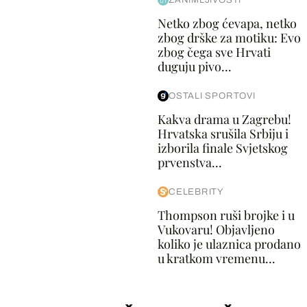
ZANIMLJIVOSTI
Netko zbog ćevapa, netko
zbog drške za motiku: Evo
zbog čega sve Hrvati
duguju pivo...
OSTALI SPORTOVI
Kakva drama u Zagrebu!
Hrvatska srušila Srbiju i
izborila finale Svjetskog
prvenstva...
CELEBRITY
Thompson ruši brojke i u
Vukovaru! Objavljeno
koliko je ulaznica prodano
u kratkom vremenu...