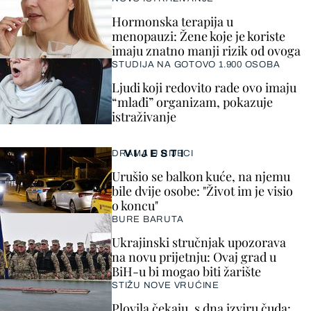
Hormonska terapija u
menopauzi: Žene koje je koriste
imaju znatno manji rizik od ovoga
STUDIJA NA GOTOVO 1.900 OSOBA
Ljudi koji redovito rade ovo imaju
“mlađi” organizam, pokazuje
istraživanje
VIJESTI
DRAMA U RIJECI
Urušio se balkon kuće, na njemu
bile dvije osobe: "Život im je visio
o koncu"
BURE BARUTA
Ukrajinski stručnjak upozorava
na novu prijetnju: Ovaj grad u
BiH-u bi mogao biti žarište
STIŽU NOVE VRUĆINE
Plovila čekaju, s dna izviru čuda: