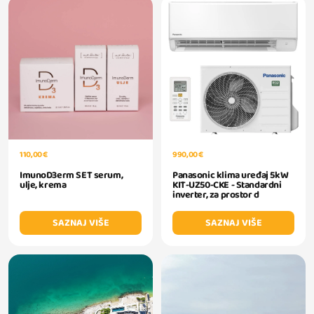
110,00 €
990,00 €
ImunoD3erm SET serum,
Panasonic klima uređaj 5kW
ulje, krema
KIT-UZ50-CKE - Standardni
inverter, za prostor d
SAZNAJ VIŠE
SAZNAJ VIŠE