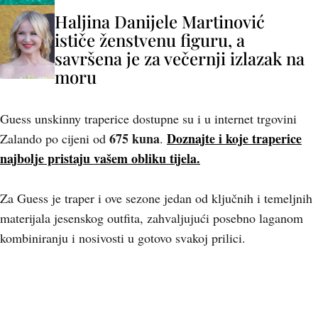
Haljina Danijele Martinović
ističe ženstvenu figuru, a
savršena je za večernji izlazak na
moru
Guess unskinny traperice dostupne su i u internet trgovini
675 kuna
Doznajte i koje traperice
Zalando po cijeni od
.
najbolje pristaju vašem obliku tijela.
Za Guess je traper i ove sezone jedan od ključnih i temeljnih
materijala jesenskog outfita, zahvaljujući posebno laganom
kombiniranju i nosivosti u gotovo svakoj prilici.