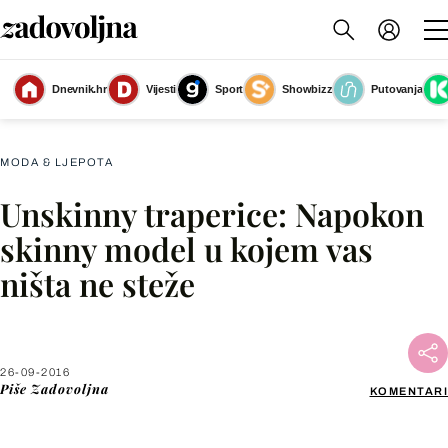
Dnevnik.hr
Vijesti
Sport
Showbizz
Putovanja
Slika nije dostupna
MODA & LJEPOTA
Unskinny traperice: Napokon
Facebook
skinny model u kojem vas
ništa ne steže
X
WhatsApp
26-09-2016
Piše
Zadovoljna
KOMENTARI
Viber