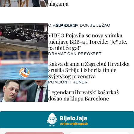
ulaganja
SPORT
CIPELARILI GA DOK JE LEŽAO
VIDEO Pojavila se nova snimka
tučnjave BBB-a i Torcide: "Je*ote,
pa ubit će ga!"
DRAMATIČAN PREOKRET
Kakva drama u Zagrebu! Hrvatska
srušila Srbiju i izborila finale
Svjetskog prvenstva
POMOĆNI TRENER
Legendarni hrvatski košarkaš
došao na klupu Barcelone