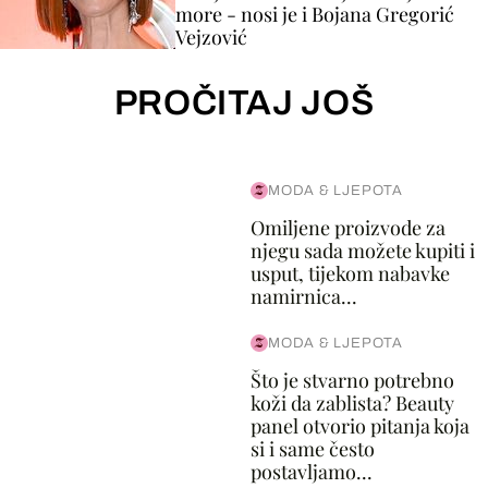
more - nosi je i Bojana Gregorić
Vejzović
PROČITAJ JOŠ
MODA & LJEPOTA
Omiljene proizvode za
njegu sada možete kupiti i
usput, tijekom nabavke
namirnica...
MODA & LJEPOTA
Što je stvarno potrebno
koži da zablista? Beauty
panel otvorio pitanja koja
si i same često
postavljamo...