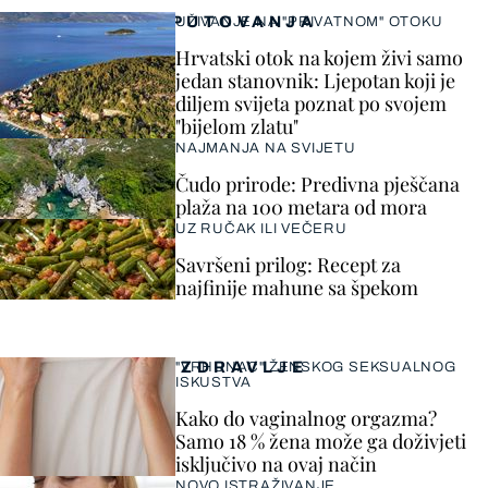
PUTOVANJA
UŽIVANJE NA "PRIVATNOM" OTOKU
Hrvatski otok na kojem živi samo
jedan stanovnik: Ljepotan koji je
diljem svijeta poznat po svojem
"bijelom zlatu"
NAJMANJA NA SVIJETU
Čudo prirode: Predivna pješčana
plaža na 100 metara od mora
UZ RUČAK ILI VEČERU
Savršeni prilog: Recept za
najfinije mahune sa špekom
ZDRAVLJE
"VRHUNAC" ŽENSKOG SEKSUALNOG
ISKUSTVA
Kako do vaginalnog orgazma?
Samo 18 % žena može ga doživjeti
isključivo na ovaj način
NOVO ISTRAŽIVANJE