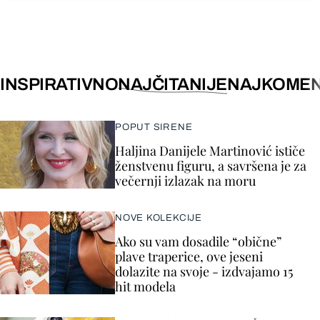
INSPIRATIVNO
NAJČITANIJE
NAJKOMEN
POPUT SIRENE
Haljina Danijele Martinović ističe
ženstvenu figuru, a savršena je za
večernji izlazak na moru
NOVE KOLEKCIJE
Ako su vam dosadile “obične”
plave traperice, ove jeseni
dolazite na svoje - izdvajamo 15
hit modela