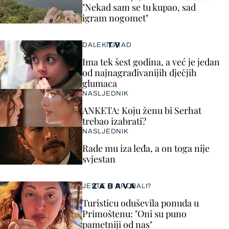
"Nekad sam se tu kupao, sad
igram nogomet"
TV
DALEKI GRAD
Ima tek šest godina, a već je jedan
od najnagrađivanijih dječjih
glumaca
NASLJEDNIK
ANKETA: Koju ženu bi Serhat
trebao izabrati?
NASLJEDNIK
Rade mu iza leđa, a on toga nije
svjestan
ZABAVA
JESTE LI PROBALI?
Turisticu oduševila ponuda u
Primoštenu: "Oni su puno
pametniji od nas"