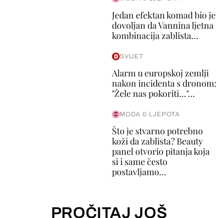
Jedan efektan komad bio je
dovoljan da Vannina ljetna
kombinacija zablista...
SVIJET
Alarm u europskoj zemlji
nakon incidenta s dronom:
"Žele nas pokoriti..."...
MODA & LJEPOTA
Što je stvarno potrebno
koži da zablista? Beauty
panel otvorio pitanja koja
si i same često
postavljamo...
PROČITAJ JOŠ