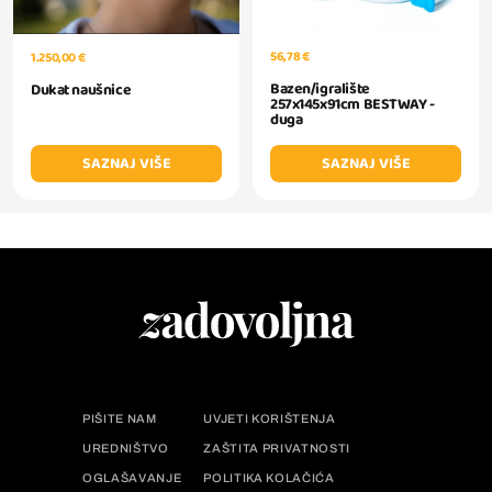
56,78 €
1.250,00 €
Bazen/igralište
Dukat naušnice
257x145x91cm BESTWAY -
duga
SAZNAJ VIŠE
SAZNAJ VIŠE
PIŠITE NAM
UVJETI KORIŠTENJA
UREDNIŠTVO
ZAŠTITA PRIVATNOSTI
OGLAŠAVANJE
POLITIKA KOLAČIĆA