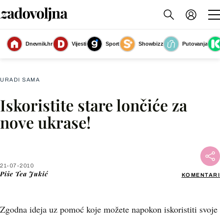
Dnevnik.hr
Vijesti
Sport
Showbizz
Putovanja
Slika nije dostupna
URADI SAMA
Iskoristite stare lončiće za
Facebook
nove ukrase!
X
21-07-2010
WhatsApp
Piše
Tea Jukić
KOMENTARI
Viber
Zgodna ideja uz pomoć koje možete napokon iskoristiti svoje