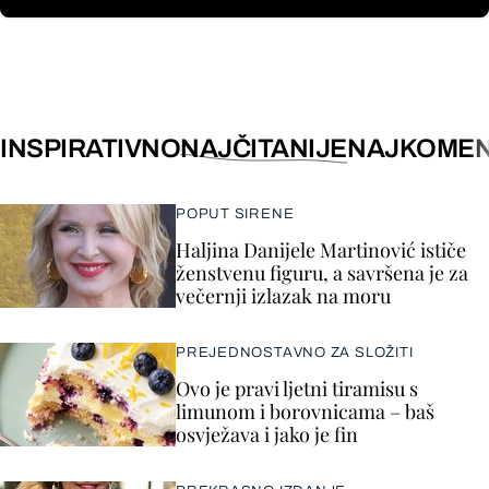
INSPIRATIVNO
NAJČITANIJE
NAJKOMEN
POPUT SIRENE
Haljina Danijele Martinović ističe
ženstvenu figuru, a savršena je za
večernji izlazak na moru
PREJEDNOSTAVNO ZA SLOŽITI
Ovo je pravi ljetni tiramisu s
limunom i borovnicama – baš
osvježava i jako je fin