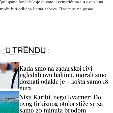
'polupane lončiće'koje čuvate u ormarićima i u ostavama
može biti odlična ljetna zabava. Bacite se na posao!
U TRENDU
Kada smo na zadarskoj rivi
ugledali ovu haljinu, morali smo
doznati odakle je – košta samo 18
eura
Nisu Karibi, nego Kvarner: Do
ovog tirkiznog otoka stiže se za
samo 20 minuta brodom