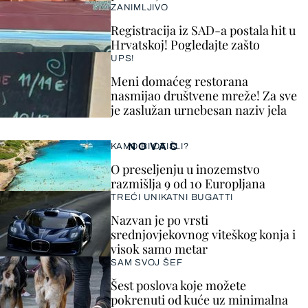
ZANIMLJIVO
Registracija iz SAD-a postala hit u
Hrvatskoj! Pogledajte zašto
UPS!
Meni domaćeg restorana
nasmijao društvene mreže! Za sve
je zaslužan urnebesan naziv jela
NOVAC
KAMO BI OTIŠLI?
O preseljenju u inozemstvo
razmišlja 9 od 10 Europljana
TREĆI UNIKATNI BUGATTI
Nazvan je po vrsti
srednjovjekovnog viteškog konja i
visok samo metar
SAM SVOJ ŠEF
Šest poslova koje možete
pokrenuti od kuće uz minimalna