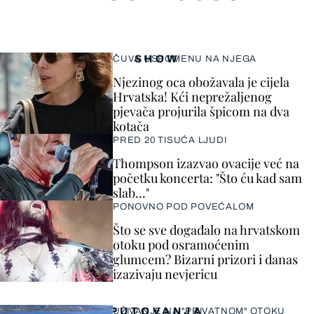
SHOW
ČUVA USPOMENU NA NJEGA
Njezinog oca obožavala je cijela
Hrvatska! Kći neprežaljenog
pjevača projurila špicom na dva
kotača
PRED 20 TISUĆA LJUDI
Thompson izazvao ovacije već na
početku koncerta: "Što ću kad sam
slab..."
PONOVNO POD POVEĆALOM
Što se sve događalo na hrvatskom
otoku pod osramoćenim
glumcem? Bizarni prizori i danas
izazivaju nevjericu
PUTOVANJA
UŽIVANJE NA "PRIVATNOM" OTOKU