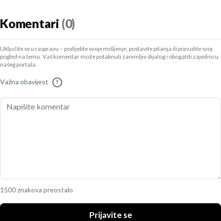
Komentari
(0)
Uključite se u raspravu – podijelite svoje mišljenje, postavite pitanja ili ponudite svoj
pogled na temu. Vaš komentar može potaknuti zanimljiv dijalog i obogatiti zajednicu
našeg portala.
Važna obavijest
!
1500 znakova preostalo
Prijavite se