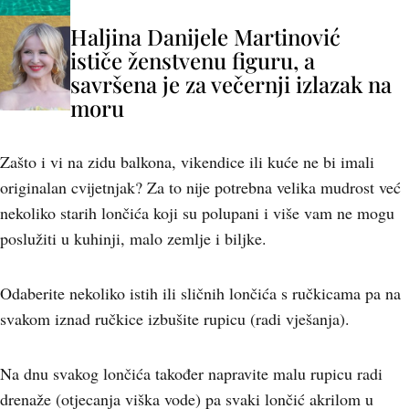
Haljina Danijele Martinović
ističe ženstvenu figuru, a
savršena je za večernji izlazak na
moru
Zašto i vi na zidu balkona, vikendice ili kuće ne bi imali
originalan cvijetnjak? Za to nije potrebna velika mudrost već
nekoliko starih lončića koji su polupani i više vam ne mogu
poslužiti u kuhinji, malo zemlje i biljke.
Odaberite nekoliko istih ili sličnih lončića s ručkicama pa na
svakom iznad ručkice izbušite rupicu (radi vješanja).
Na dnu svakog lončića također napravite malu rupicu radi
drenaže (otjecanja viška vode) pa svaki lončić akrilom u