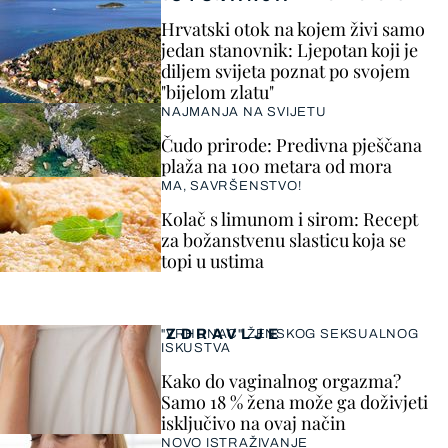
Hrvatski otok na kojem živi samo
jedan stanovnik: Ljepotan koji je
diljem svijeta poznat po svojem
"bijelom zlatu"
NAJMANJA NA SVIJETU
Čudo prirode: Predivna pješčana
plaža na 100 metara od mora
MA, SAVRŠENSTVO!
Kolač s limunom i sirom: Recept
za božanstvenu slasticu koja se
topi u ustima
ZDRAVLJE
"VRHUNAC" ŽENSKOG SEKSUALNOG
ISKUSTVA
Kako do vaginalnog orgazma?
Samo 18 % žena može ga doživjeti
isključivo na ovaj način
NOVO ISTRAŽIVANJE