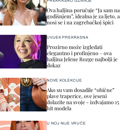
PREKRASNO IZDANJE
Ova haljina poručuje “Ja sam na
godišnjem”, idealna je za ljeto, a
nosi se i na zagrebačkoj špici
UVIJEK PREKRASNA
Prozirno može izgledati
elegantno i profinjeno – ova
haljina Jelene Rozge najbolji je
dokaz
NOVE KOLEKCIJE
Ako su vam dosadile “obične”
plave traperice, ove jeseni
dolazite na svoje - izdvajamo 15
hit modela
U NOJ NIJE VRUĆE