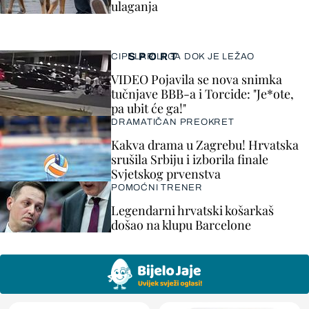
ulaganja
SPORT
CIPELARILI GA DOK JE LEŽAO
VIDEO Pojavila se nova snimka
tučnjave BBB-a i Torcide: "Je*ote,
pa ubit će ga!"
DRAMATIČAN PREOKRET
Kakva drama u Zagrebu! Hrvatska
srušila Srbiju i izborila finale
Svjetskog prvenstva
POMOĆNI TRENER
Legendarni hrvatski košarkaš
došao na klupu Barcelone