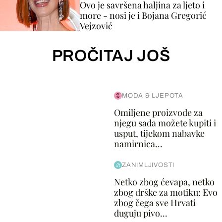
Ovo je savršena haljina za ljeto i
more - nosi je i Bojana Gregorić
Vejzović
PROČITAJ JOŠ
MODA & LJEPOTA
Omiljene proizvode za
njegu sada možete kupiti i
usput, tijekom nabavke
namirnica...
ZANIMLJIVOSTI
Netko zbog ćevapa, netko
zbog drške za motiku: Evo
zbog čega sve Hrvati
duguju pivo...