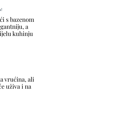
A!
ući s bazenom
gantniju, a
ijelu kuhinju
 vrućina, ali
će uživa i na