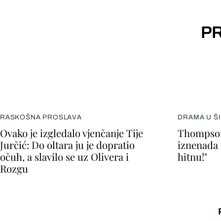
PR
RASKOŠNA PROSLAVA
DRAMA U Š
Ovako je izgledalo vjenčanje Tije
Thompson
Jurčić: Do oltara ju je dopratio
iznenada 
očuh, a slavilo se uz Olivera i
hitnu!"
Rozgu