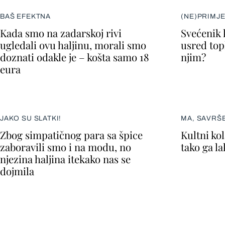
BAŠ EFEKTNA
(NE)PRIMJ
Kada smo na zadarskoj rivi
Svećenik 
ugledali ovu haljinu, morali smo
usred topl
doznati odakle je – košta samo 18
njim?
eura
JAKO SU SLATKI!
MA, SAVRŠ
Zbog simpatičnog para sa špice
Kultni kol
zaboravili smo i na modu, no
tako ga l
njezina haljina itekako nas se
dojmila