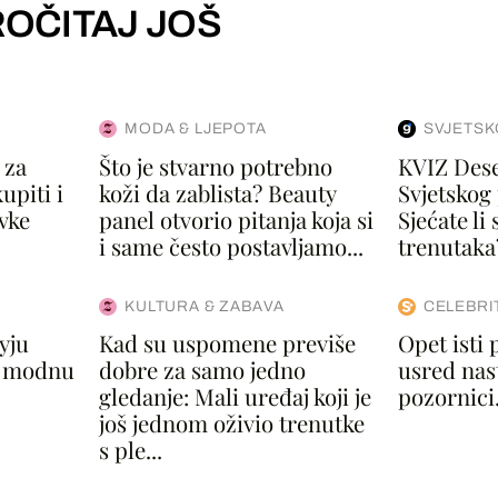
OČITAJ JOŠ
MODA & LJEPOTA
SVJETSK
 za
Što je stvarno potrebno
KVIZ Deset
upiti i
koži da zablista? Beauty
Svjetskog
vke
panel otvorio pitanja koja si
Sjećate li 
i same često postavljamo...
trenutaka?
KULTURA & ZABAVA
CELEBRI
yju
Kad su uspomene previše
Opet isti
u modnu
dobre za samo jedno
usred nas
gledanje: Mali uređaj koji je
pozornici.
još jednom oživio trenutke
s ple...