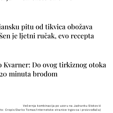
jansku pitu od tikvica obožava
vršen je ljetni ručak, evo recepta
o Kvarner: Do ovog tirkiznog otoka
o 20 minuta brodom
Večernja kombinacija po uzoru na Jadranku Sloković
to: Cropix/Darko Tomas/Internetske stranice trgovca i proizvođača)