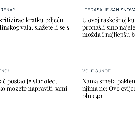
ERENA?
I TERASA JE SAN SNOV
kritizirao kratku odjeću
U ovoj raskošnoj k
inskog vala, slažete li se s
pronašli smo najele
možda i najljepšu b
ENO!
VOLE SUNCE
ač postao je sladoled,
Nama smeta paklena
ako možete napraviti sami
njima ne: Ovo cvije
plus 40