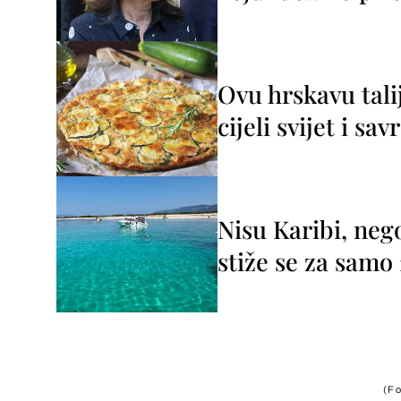
Ovu hrskavu tali
cijeli svijet i sa
Nisu Karibi, neg
stiže se za sam
(Fo