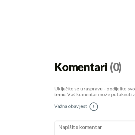
Komentari
(0)
Uključite se u raspravu – podijelite svo
temu. Vaš komentar može potaknuti zani
Važna obavijest
!