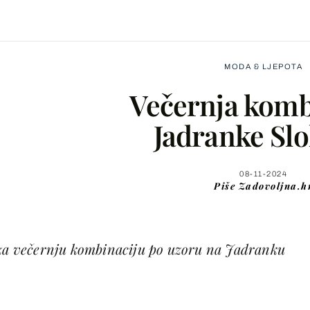
MODA & LJEPOTA
Večernja komb
Jadranke Slo
Facebook
08-11-2024
Piše
Zadovoljna.h
X
 za večernju kombinaciju po uzoru na Jadranku
WhatsApp
Viber