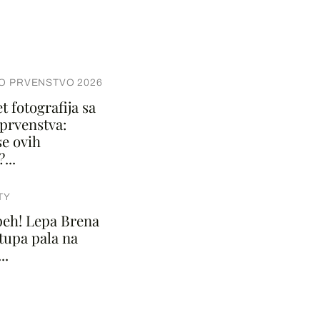
O PRVENSTVO 2026
 fotografija sa
 prvenstva:
se ovih
...
TY
 peh! Lepa Brena
tupa pala na
..