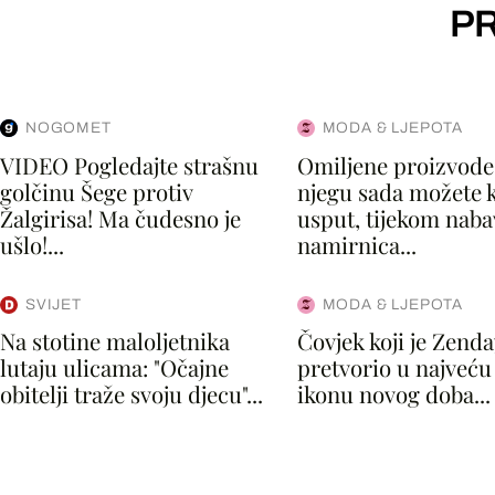
PR
NOGOMET
MODA & LJEPOTA
VIDEO Pogledajte strašnu
Omiljene proizvode
golčinu Šege protiv
njegu sada možete k
Žalgirisa! Ma čudesno je
usput, tijekom naba
ušlo!...
namirnica...
SVIJET
MODA & LJEPOTA
Na stotine maloljetnika
Čovjek koji je Zenda
lutaju ulicama: "Očajne
pretvorio u najveć
obitelji traže svoju djecu"...
ikonu novog doba...