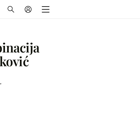
inacija
ković
r