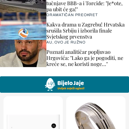
tučnjave BBB-a i Torcide: "Je*ote,
pa ubit će ga!"
DRAMATIČAN PREOKRET
Kakva drama u Zagrebu! Hrvatska
srušila Srbiju i izborila finale
Svjetskog prvenstva
AU, OVO JE RUŽNO
Poznati analitičar popljuvao
Hrgovića: "Lako ga je pogoditi, ne
kreće se, ne koristi noge..."