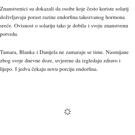
Znanstvenici su dokazali da osobe koje često koriste solarij
doživljavaju porast razine endorfina takozvanog hormona
sreće. Ovisnost o solariju tako je dobila i svoju znanstvenu
potvrdu.
Tamara, Blanka i Danijela ne zamaraju se time. Nasmijane
zbog svoje dnevne doze, uvjerene da izgledaju zdravo i
lijepo. I jedva čekaju novu porciju endorfina.
Komentari
(0)
Uključite se u raspravu – podijelite svoje mišljenje, postavite pitanja ili ponudite svoj pogled na
temu. Vaš komentar može potaknuti zanimljiv dijalog i obogatiti zajednicu našeg portala.