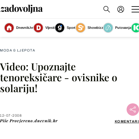
Dnevnik.hr
Vijesti
Sport
Showbizz
Putovanja
Slika nije dostupna
MODA & LJEPOTA
Video: Upoznajte
Facebook
tenoreksičare - ovisnike o
solariju!
X
WhatsApp
12-07-2008
Piše
Provjereno.dnevnik.hr
KOMENTARI
Viber