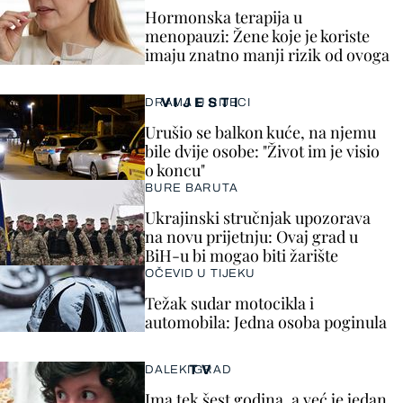
Hormonska terapija u
menopauzi: Žene koje je koriste
imaju znatno manji rizik od ovoga
VIJESTI
DRAMA U RIJECI
Urušio se balkon kuće, na njemu
bile dvije osobe: "Život im je visio
o koncu"
BURE BARUTA
Ukrajinski stručnjak upozorava
na novu prijetnju: Ovaj grad u
BiH-u bi mogao biti žarište
OČEVID U TIJEKU
Težak sudar motocikla i
automobila: Jedna osoba poginula
TV
DALEKI GRAD
Ima tek šest godina, a već je jedan