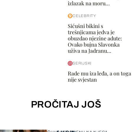
izlazak na moru...
CELEBRITY
Sićušni bikini s
trešnjicama jedva je
obuzdao njezine adute:
Ovako bujna Slavonka
uživa na Jadranu...
SERIJSKI
Rade mu iza leđa, a on toga
nije svjestan
PROČITAJ JOŠ