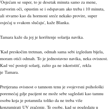
'Osjećam se super, to je desetak minuta samo za mene,
zatvorim oči, opustim se i odspavam ako treba i 10 minuta,
ali stvarno kao da hormoni sreće nekako provire, super
osjećaj u svakom slučaju', kaže Blanka.
Tamara kaže da joj je korištenje solarija navika.
'Kad preskočim tretman, odmah sama sebi izgledam bijela,
moram otići odmah. To je jednostavno navika, neka ovisnost.
Kad već postoji solarij, zašto ga ne iskoristiti', rekla
je Tamara.
Pretjerana ovisnost o tamnom tenu je svojevrsni psihološki
poremećaj gdje pacijent ne može sebe sagledati kao tamnu
osobu koja je potamnila toliko da ne treba više
konzumirati UV zračenje. Te osobe, kad se pogledaju u