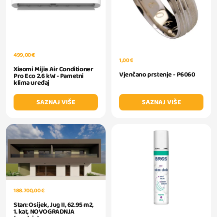
499,00 €
1,00 €
Xiaomi Mijia Air Conditioner
Vjenčano prstenje - P6060
Pro Eco 2.6 kW - Pametni
klima uređaj
SAZNAJ VIŠE
SAZNAJ VIŠE
188.700,00 €
Stan: Osijek, Jug II, 62.95 m2,
1. kat, NOVOGRADNJA