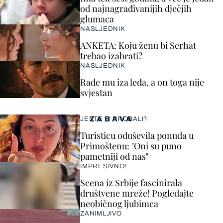
od najnagrađivanijih dječjih
glumaca
NASLJEDNIK
ANKETA: Koju ženu bi Serhat
trebao izabrati?
NASLJEDNIK
Rade mu iza leđa, a on toga nije
svjestan
ZABAVA
JESTE LI PROBALI?
Turisticu oduševila ponuda u
Primoštenu: "Oni su puno
pametniji od nas"
IMPRESIVNO!
Scena iz Srbije fascinirala
društvene mreže! Pogledajte
neobičnog ljubimca
ZANIMLJIVO