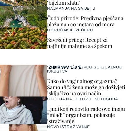
"bijelom zlatu"
NAJMANJA NA SVIJETU
Čudo prirode: Predivna pješčana
plaža na 100 metara od mora
UZ RUČAK ILI VEČERU
Savršeni prilog: Recept za
najfinije mahune sa špekom
ZDRAVLJE
"VRHUNAC" ŽENSKOG SEKSUALNOG
ISKUSTVA
Kako do vaginalnog orgazma?
Samo 18 % žena može ga doživjeti
isključivo na ovaj način
STUDIJA NA GOTOVO 1.900 OSOBA
Ljudi koji redovito rade ovo imaju
“mlađi” organizam, pokazuje
istraživanje
NOVO ISTRAŽIVANJE