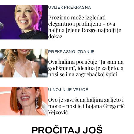
UVIJEK PREKRASNA
Prozirno može izgledati
elegantno i profinjeno – ova
haljina Jelene Rozge najbolji je
dokaz
PREKRASNO IZDANJE
Ova haljina poručuje “Ja sam na
godišnjem”, idealna je za ljeto, a
nosi se i na zagrebačkoj špici
U NOJ NIJE VRUĆE
Ovo je savršena haljina za ljeto i
more - nosi je i Bojana Gregorić
Vejzović
PROČITAJ JOŠ