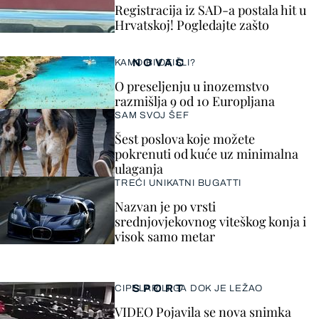
Registracija iz SAD-a postala hit u
Hrvatskoj! Pogledajte zašto
NOVAC
KAMO BI OTIŠLI?
O preseljenju u inozemstvo
razmišlja 9 od 10 Europljana
SAM SVOJ ŠEF
Šest poslova koje možete
pokrenuti od kuće uz minimalna
ulaganja
TREĆI UNIKATNI BUGATTI
Nazvan je po vrsti
srednjovjekovnog viteškog konja i
visok samo metar
SPORT
CIPELARILI GA DOK JE LEŽAO
VIDEO Pojavila se nova snimka