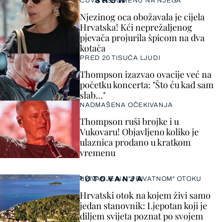
SHOW
ČUVA USPOMENU NA NJEGA
Njezinog oca obožavala je cijela
Hrvatska! Kći neprežaljenog
pjevača projurila špicom na dva
kotača
PRED 20 TISUĆA LJUDI
Thompson izazvao ovacije već na
početku koncerta: "Što ću kad sam
slab..."
NADMAŠENA OČEKIVANJA
Thompson ruši brojke i u
Vukovaru! Objavljeno koliko je
ulaznica prodano u kratkom
vremenu
PUTOVANJA
UŽIVANJE NA "PRIVATNOM" OTOKU
Hrvatski otok na kojem živi samo
jedan stanovnik: Ljepotan koji je
diljem svijeta poznat po svojem