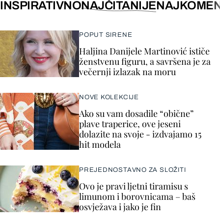
INSPIRATIVNO
NAJČITANIJE
NAJKOMEN
POPUT SIRENE
Haljina Danijele Martinović ističe
ženstvenu figuru, a savršena je za
večernji izlazak na moru
NOVE KOLEKCIJE
Ako su vam dosadile “obične”
plave traperice, ove jeseni
dolazite na svoje - izdvajamo 15
hit modela
PREJEDNOSTAVNO ZA SLOŽITI
Ovo je pravi ljetni tiramisu s
limunom i borovnicama – baš
osvježava i jako je fin