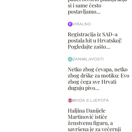
si i same često
postavljamo...
VIRALNO
Registracija iz SAD-a
postala hit u Hrvatskoj!
Pogledajte zašto...
ZANIMLJIVOSTI
Netko zbog ćevapa, netko
zbog drške za motiku: Evo
zbog čega sve Hrvati
duguju pivo...
MODA & LJEPOTA
Haljina Danijele
Martinović ističe
ženstvenu figuru, a
savršena je za večernji