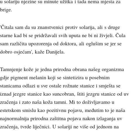
u solariju njezine su minute užitka i tada nema mjesta za
brige.
'Čitala sam da su znanstvenici protiv solarija, ali s druge
starne kad bi se pridržavali svih uputa ne bi ni živjeli. Čula
sam različita upozorenja od doktora, ali oglušim se jer se
dobro osjećam', kaže Danijela.
Tamnjenje kože je jedna prirodna obrana našeg organizma
gdje pigment melanin koji se sintetizira u posebnim
stanicama odlazi u sve ostale rožnate stanice i smješta se
iznad jezgre stanice kao suncobran, štiti jezgru stanice od uv
zračenja i zato naša koža tamni. Mi to doživljavamo u
estetskom smislu kao pozitivnu pojavu, međutim to je naša
najnormalnija prirodna zaštitna pojava nakon izlaganja uv
zračenja, tvrde liječnici. U solariji ne više od jednom na