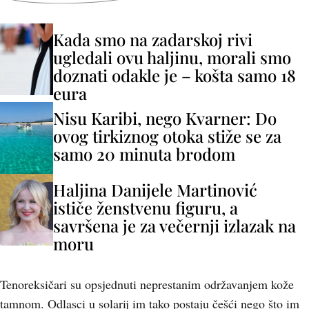
Kada smo na zadarskoj rivi
ugledali ovu haljinu, morali smo
doznati odakle je – košta samo 18
eura
Nisu Karibi, nego Kvarner: Do
ovog tirkiznog otoka stiže se za
samo 20 minuta brodom
Haljina Danijele Martinović
ističe ženstvenu figuru, a
savršena je za večernji izlazak na
moru
Tenoreksičari su opsjednuti neprestanim održavanjem kože
tamnom. Odlasci u solarij im tako postaju češći nego što im