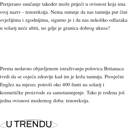
Pretjerano sunčanje također može prijeći u ovisnost koja ima
svoj naziv - tenoreksija. Nema sumnje da nas tamnija put čini
svježijima i zgodnijima, sigurno je i da nas nekoliko odlazaka
u solarij neće ubiti, no gdje je granica dobrog ukusa?
Prema nedavno objavljenom istraživanju polovica Britanaca
tvrdi da se osjeća zdravije kad im je koža tamnija. Prosječni
Englez na mjesec potroši oko 400 funti na solarij i
kozmetičke proizvode za samotamnjenje. Tako je rođena još
jedna ovisnost modernog doba: tenoreksija.
U TRENDU