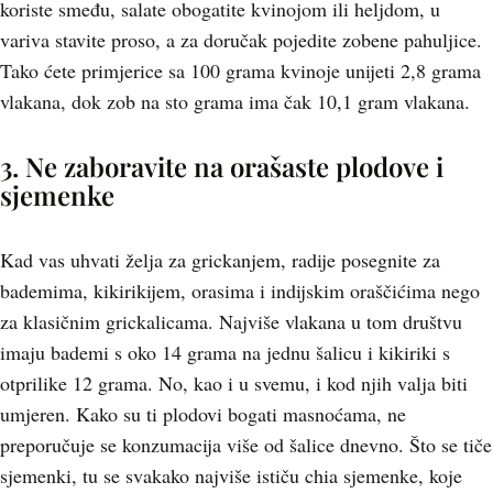
koriste smeđu, salate obogatite kvinojom ili heljdom, u
variva stavite proso, a za doručak pojedite zobene pahuljice.
Tako ćete primjerice sa 100 grama kvinoje unijeti 2,8 grama
vlakana, dok zob na sto grama ima čak 10,1 gram vlakana.
3. Ne zaboravite na orašaste plodove i
sjemenke
Kad vas uhvati želja za grickanjem, radije posegnite za
bademima, kikirikijem, orasima i indijskim oraščićima nego
za klasičnim grickalicama. Najviše vlakana u tom društvu
imaju bademi s oko 14 grama na jednu šalicu i kikiriki s
otprilike 12 grama. No, kao i u svemu, i kod njih valja biti
umjeren. Kako su ti plodovi bogati masnoćama, ne
preporučuje se konzumacija više od šalice dnevno. Što se tiče
sjemenki, tu se svakako najviše ističu chia sjemenke, koje