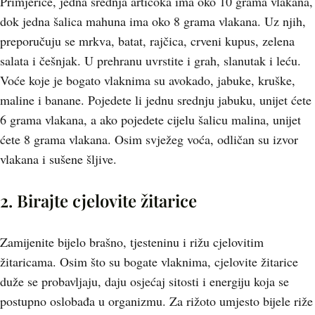
Primjerice, jedna srednja artičoka ima oko 10 grama vlakana,
dok jedna šalica mahuna ima oko 8 grama vlakana. Uz njih,
preporučuju se mrkva, batat, rajčica, crveni kupus, zelena
salata i češnjak. U prehranu uvrstite i grah, slanutak i leću.
Voće koje je bogato vlaknima su avokado, jabuke, kruške,
maline i banane. Pojedete li jednu srednju jabuku, unijet ćete
6 grama vlakana, a ako pojedete cijelu šalicu malina, unijet
ćete 8 grama vlakana. Osim svježeg voća, odličan su izvor
vlakana i sušene šljive.
2. Birajte cjelovite žitarice
Zamijenite bijelo brašno, tjesteninu i rižu cjelovitim
žitaricama. Osim što su bogate vlaknima, cjelovite žitarice
duže se probavljaju, daju osjećaj sitosti i energiju koja se
postupno oslobađa u organizmu. Za rižoto umjesto bijele riže