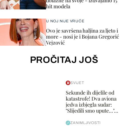
dolazite na svoje - izdvajamo 15
hit modela
U NOJ NIJE VRUĆE
Ovo je savršena haljina za ljeto i
more - nosi je i Bojana Gregorić
Vejzović
PROČITAJ JOŠ
SVIJET
Sekunde ih dijelile od
katastrofe! Dva aviona
jedva izbjegla sudar:
"Slijedili smo upute..."...
ZANIMLJIVOSTI