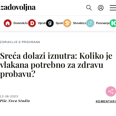
Dnevnik.hr
Vijesti
Sport
Showbizz
Putovanja
SenSia Fibers
(Foto: Nova Studio/Pavao Bobinac)
ZDRAVLJE & PREHRANA
Sreća dolazi iznutra: Koliko je
Facebook
vlakana potrebno za zdravu
probavu?
X
WhatsApp
12-06-2023
Piše
Nova Studio
KOMENTARI
Viber