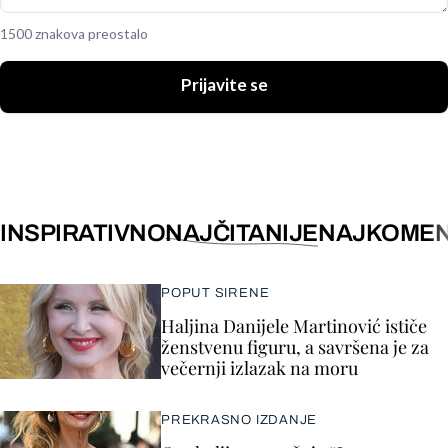
1500 znakova preostalo
Prijavite se
INSPIRATIVNO
NAJČITANIJE
NAJKOMEN
POPUT SIRENE
Haljina Danijele Martinović ističe
ženstvenu figuru, a savršena je za
večernji izlazak na moru
PREKRASNO IZDANJE