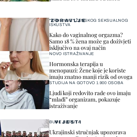
ZDRAVLJE
"VRHUNAC" ŽENSKOG SEKSUALNOG
ISKUSTVA
Kako do vaginalnog orgazma?
Samo 18 % žena može ga doživjeti
isključivo na ovaj način
NOVO ISTRAŽIVANJE
Hormonska terapija u
menopauzi: Žene koje je koriste
imaju znatno manji rizik od ovoga
STUDIJA NA GOTOVO 1.900 OSOBA
Ljudi koji redovito rade ovo imaju
“mlađi” organizam, pokazuje
istraživanje
VIJESTI
BURE BARUTA
Ukrajinski stručnjak upozorava