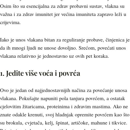
Osim što su esencijalna za zdrav probavni sustav, vlakna su
važna i za zdrav imunitet jer većina imuniteta zapravo leži u
crijevima.
Iako je unos vlakana bitan za reguliranje probave, činjenica je
da ih mnogi ljudi ne unose dovoljno. Srećom, povećati unos
vlakana relativno je jednostavno uz ovih pet koraka.
1. Jedite više voća i povrća
Ovo je jedan od najjednostavnijih načina za povećanje unosa
vlakana. Pokušajte napuniti pola tanjura povrćem, a ostatak
cjelovitim žitaricama, proteinima i zdravim mastima. Ako ne
znate odakle krenuti, svoj hladnjak opremite povrćem kao što
su brokula, cvjetača, kelj, špinat, artičoke, mahune i tikvice.