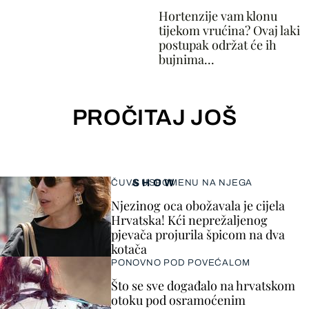
Hortenzije vam klonu
tijekom vrućina? Ovaj laki
postupak održat će ih
bujnima...
PROČITAJ JOŠ
SHOW
ČUVA USPOMENU NA NJEGA
Njezinog oca obožavala je cijela
Hrvatska! Kći neprežaljenog
pjevača projurila špicom na dva
kotača
PONOVNO POD POVEĆALOM
Što se sve događalo na hrvatskom
otoku pod osramoćenim