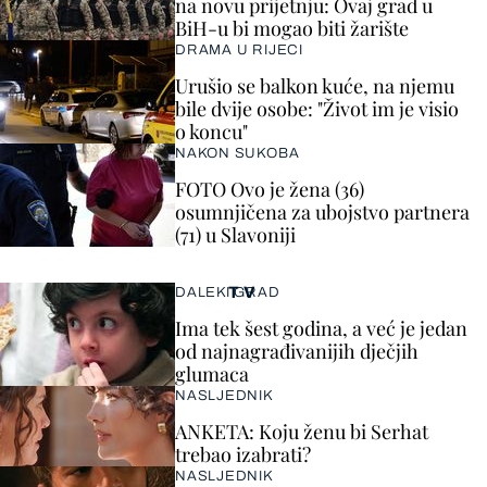
na novu prijetnju: Ovaj grad u
BiH-u bi mogao biti žarište
DRAMA U RIJECI
Urušio se balkon kuće, na njemu
bile dvije osobe: "Život im je visio
o koncu"
NAKON SUKOBA
FOTO Ovo je žena (36)
osumnjičena za ubojstvo partnera
(71) u Slavoniji
TV
DALEKI GRAD
Ima tek šest godina, a već je jedan
od najnagrađivanijih dječjih
glumaca
NASLJEDNIK
ANKETA: Koju ženu bi Serhat
trebao izabrati?
NASLJEDNIK