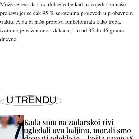
Može se reći da smo dobre volje kad to vrijedi i za našu
probavu jer se čak 95 % serotonina proizvodi u probavnom
traktu. A da bi naša probava funkcionirala kako treba,
iznimno je važan unos vlakana, i to od 35 do 45 grama
dnevno.
+
8
U TRENDU
Kada smo na zadarskoj rivi
ugledali ovu haljinu, morali smo
doznati odakle je – košta samo 18