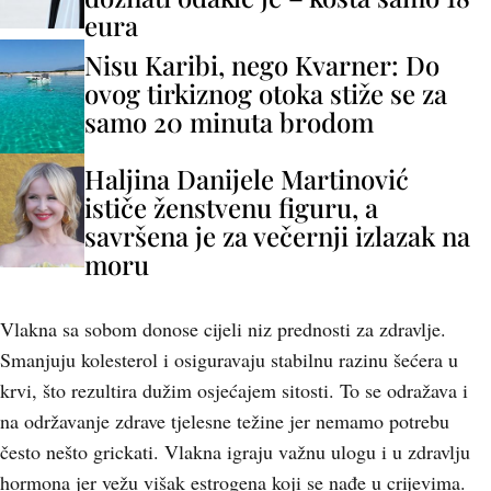
eura
Nisu Karibi, nego Kvarner: Do
ovog tirkiznog otoka stiže se za
samo 20 minuta brodom
Haljina Danijele Martinović
ističe ženstvenu figuru, a
savršena je za večernji izlazak na
moru
Vlakna sa sobom donose cijeli niz prednosti za zdravlje.
Smanjuju kolesterol i osiguravaju stabilnu razinu šećera u
krvi, što rezultira dužim osjećajem sitosti. To se odražava i
na održavanje zdrave tjelesne težine jer nemamo potrebu
često nešto grickati. Vlakna igraju važnu ulogu i u zdravlju
hormona jer vežu višak estrogena koji se nađe u crijevima.