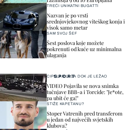
razmišlja 9 od 10 Europljana
TREĆI UNIKATNI BUGATTI
Nazvan je po vrsti
srednjovjekovnog viteškog konja i
visok samo metar
SAM SVOJ ŠEF
Šest poslova koje možete
pokrenuti od kuće uz minimalna
ulaganja
SPORT
CIPELARILI GA DOK JE LEŽAO
VIDEO Pojavila se nova snimka
tučnjave BBB-a i Torcide: "Je*ote,
pa ubit će ga!"
STIŽE KAPETANU?
Stoper Vatrenih pred transferom
u jedan od najvećih svjetskih
klubova?