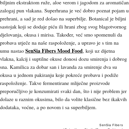
biljnim ekstraktom ruže, aloe verom i jagodom za aromatičan
zalogaj pun vlakana. Superhrana je već dobro poznat pojam u
prehrani, a sad je red došao na superbilje. Botanical je biljni
sastojak koji se dodaje piću ili hrani zbog svog blagotvornog
djelovanja, okusa i mirisa. Također, već smo spomenuli da
probava utječe na naše raspoloženje, a upravo je s tim na
SenSia Fibers Mood Food
umu nastao
, koji uz dijetna
vlakna, kalcij i suptilne okuse donosi dozu smirenja i dobrog
sna. Kamilica za dobar san i lavanda za smirenje dva su
okusa u jednom pakiranju koje pokreće probavu i podiže
raspoloženje. Takve fermentirane mliječne proizvode
preporučljivo je konzumirati svaki dan, što i nije problem jer
dolaze u raznim okusima, bilo da volite klasične bez ikakvih
dodataka, voćne, a po novom i sa superbiljem.
SenSia Fibers