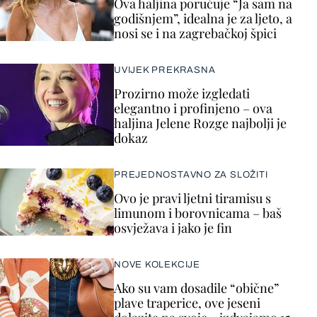
Ova haljina poručuje “Ja sam na
godišnjem”, idealna je za ljeto, a
nosi se i na zagrebačkoj špici
UVIJEK PREKRASNA
Prozirno može izgledati
elegantno i profinjeno – ova
haljina Jelene Rozge najbolji je
dokaz
PREJEDNOSTAVNO ZA SLOŽITI
Ovo je pravi ljetni tiramisu s
limunom i borovnicama – baš
osvježava i jako je fin
NOVE KOLEKCIJE
Ako su vam dosadile “obične”
plave traperice, ove jeseni