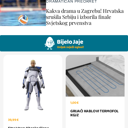
DRAMATIČAN PREOKRET
Kakva drama u Zagrebu! Hrvatska
srušila Srbiju i izborila finale
Svjetskog prvenstva
1,00 €
GRIJAĆI KABLOVI TERMOFOL
KGJZ
39,99 €