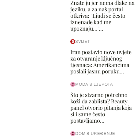
Znate ju jer nema dlake na
jeziku, a za naš portal
otkriva: ''Ljudi se često
iznenade kad me
upoznaju...''...
SVIJET
Iran postavio nove uvjete
za otvaranje ključnog
tjesnaca: Amerikancima
poslali jasnu poruku...
MODA & LJEPOTA
Što je stvarno potrebno
koži da zablista? Beauty
panel otvorio pitanja koja
si i same često
postavljamo...
DOM & UREĐENJE