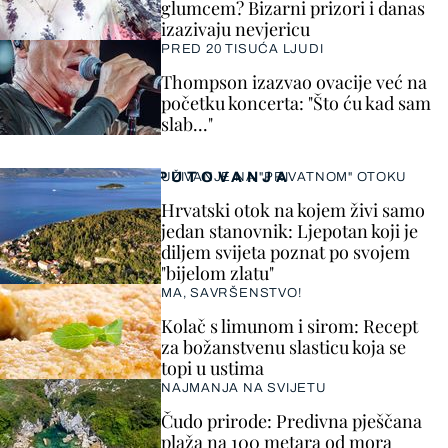
glumcem? Bizarni prizori i danas
izazivaju nevjericu
PRED 20 TISUĆA LJUDI
Thompson izazvao ovacije već na
početku koncerta: "Što ću kad sam
slab..."
PUTOVANJA
UŽIVANJE NA "PRIVATNOM" OTOKU
Hrvatski otok na kojem živi samo
jedan stanovnik: Ljepotan koji je
diljem svijeta poznat po svojem
"bijelom zlatu"
MA, SAVRŠENSTVO!
Kolač s limunom i sirom: Recept
za božanstvenu slasticu koja se
topi u ustima
NAJMANJA NA SVIJETU
Čudo prirode: Predivna pješčana
plaža na 100 metara od mora