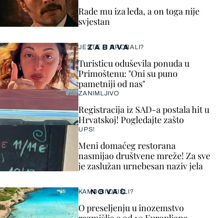
Rade mu iza leđa, a on toga nije
svjestan
ZABAVA
JESTE LI PROBALI?
Turisticu oduševila ponuda u
Primoštenu: "Oni su puno
pametniji od nas"
ZANIMLJIVO
Registracija iz SAD-a postala hit u
Hrvatskoj! Pogledajte zašto
UPS!
Meni domaćeg restorana
nasmijao društvene mreže! Za sve
je zaslužan urnebesan naziv jela
NOVAC
KAMO BI OTIŠLI?
O preseljenju u inozemstvo