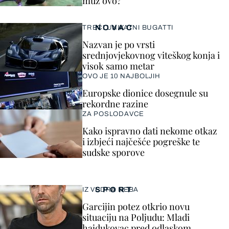
muž ovo?
NOVAC
TREĆI UNIKATNI BUGATTI
Nazvan je po vrsti
srednjovjekovnog viteškog konja i
visok samo metar
OVO JE 10 NAJBOLJIH
Europske dionice dosegnule su
rekordne razine
ZA POSLODAVCE
Kako ispravno dati nekome otkaz
i izbjeći najčešće pogreške te
sudske sporove
SPORT
IZ VEDRA NEBA
Garcijin potez otkrio novu
situaciju na Poljudu: Mladi
hajdukovac pred odlaskom