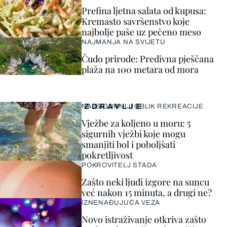
Prefina ljetna salata od kupusa:
Kremasto savršenstvo koje
najbolje paše uz pečeno meso
NAJMANJA NA SVIJETU
Čudo prirode: Predivna pješčana
plaža na 100 metara od mora
ZDRAVLJE
NAJSIGURNIJI OBLIK REKREACIJE
Vježbe za koljeno u moru: 5
sigurnih vježbi koje mogu
smanjiti bol i poboljšati
pokretljivost
POKROVITELJ STADA
Zašto neki ljudi izgore na suncu
već nakon 15 minuta, a drugi ne?
IZNENAĐUJUĆA VEZA
Novo istraživanje otkriva zašto