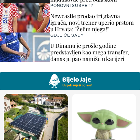
PONOVNI SUSRET?
Newcastle prodao tri glavna
igrača, novi trener uperio prstom
u Hrvata: "Želim njega!"
GDJE ĆE SAD?
U Dinamu je prošle godine
predstavljen kao mega transfer,
danas je pao najniže u karijeri