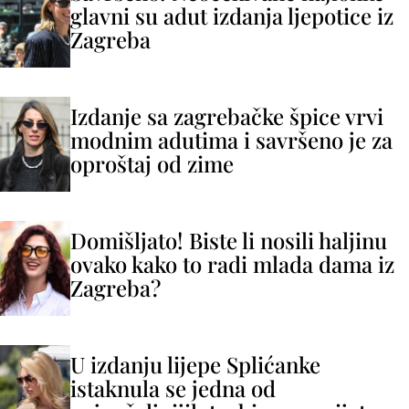
glavni su adut izdanja ljepotice iz
Zagreba
Izdanje sa zagrebačke špice vrvi
modnim adutima i savršeno je za
oproštaj od zime
Domišljato! Biste li nosili haljinu
ovako kako to radi mlada dama iz
Zagreba?
U izdanju lijepe Splićanke
istaknula se jedna od