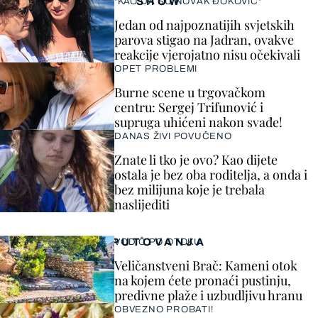
SHOW
"KAO DA SU NOVAK ĐOKOVIĆ"
Jedan od najpoznatijih svjetskih
parova stigao na Jadran, ovakve
reakcije vjerojatno nisu očekivali
OPET PROBLEMI
Burne scene u trgovačkom
centru: Sergej Trifunović i
supruga uhićeni nakon svađe!
DANAS ŽIVI POVUČENO
Znate li tko je ovo? Kao dijete
ostala je bez oba roditelja, a onda i
bez milijuna koje je trebala
naslijediti
PUTOVANJA
VODIČ PO OTOKU
Veličanstveni Brač: Kameni otok
na kojem ćete pronaći pustinju,
predivne plaže i uzbudljivu hranu
OBVEZNO PROBATI!