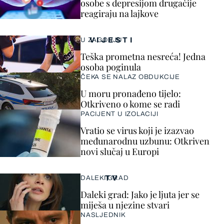
osobe s depresijom drugačije
reagiraju na lajkove
VIJESTI
U ZAGORJU
Teška prometna nesreća! Jedna
osoba poginula
ČEKA SE NALAZ OBDUKCIJE
U moru pronađeno tijelo:
Otkriveno o kome se radi
PACIJENT U IZOLACIJI
Vratio se virus koji je izazvao
međunarodnu uzbunu: Otkriven
novi slučaj u Europi
TV
DALEKI GRAD
Daleki grad: Jako je ljuta jer se
miješa u njezine stvari
NASLJEDNIK