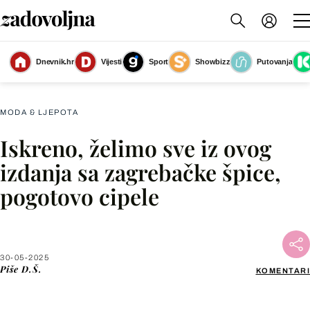
Dnevnik.hr
Vijesti
Sport
Showbizz
Putovanja
Savršeno izdanje ljepotice sa zagrebačke špice
(Foto: Josip Moler/Cropix)
MODA & LJEPOTA
Iskreno, želimo sve iz ovog
Facebook
izdanja sa zagrebačke špice,
pogotovo cipele
X
WhatsApp
30-05-2025
Piše
D.Š.
KOMENTARI
Viber