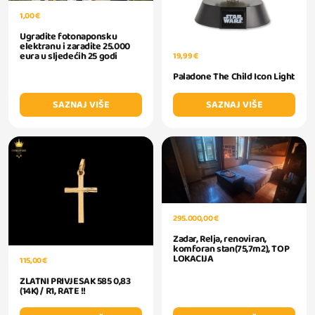
1,00 €
Ugradite fotonaponsku
elektranu i zaradite 25.000
eura u sljedećih 25 godi
19,99 €
Paladone The Child Icon Light
SAZNAJ VIŠE
SAZNAJ VIŠE
295.000,00 €
Zadar, Relja, renoviran,
komforan stan(75,7m2), TOP
LOKACIJA
115,00 €
ZLATNI PRIVJESAK 585 0,83
(14K) / R1, RATE !!