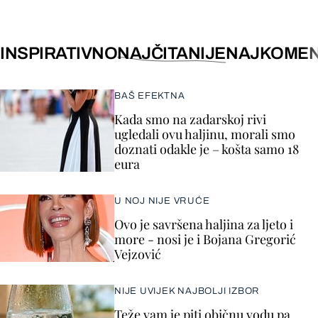
INSPIRATIVNO
NAJČITANIJE
NAJKOMEN
BAŠ EFEKTNA
Kada smo na zadarskoj rivi
ugledali ovu haljinu, morali smo
doznati odakle je – košta samo 18
eura
U NOJ NIJE VRUĆE
Ovo je savršena haljina za ljeto i
more - nosi je i Bojana Gregorić
Vejzović
NIJE UVIJEK NAJBOLJI IZBOR
Teže vam je piti običnu vodu pa