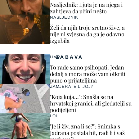
Nasljednik: Ljuta je na njega i
zahtjeva da učini nešto
NASLJEDNIK
Želi da njih troje sretno žive, a
nije ni svjesna da ga je odavno
izgubila
ZABAVA
HMM…
To rade samo psihopati: Jedan
detalj s mora može vam otkriti
puno o prijateljima
ZAMJERATE LI JOJ?
"Koja kuja…": Snašla se na
hrvatskoj granici, ali gledatelji su
podijeljeni
LOL
"Je li živ, zna li se?": Snimka s
Jadrana postala hit, radi li i vaš