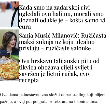
Kada smo na zadarskoj rivi
ugledali ovu haljinu, morali smo
doznati odakle je – košta samo 18
eura
Sanja Musić Milanović: Ružičasta
maksi suknja uz koju idealno
pristaju - ružičaste salonke
Ovu hrskavu talijansku pitu od
tikvica obožava cijeli svijet i
savršen je ljetni ručak, evo
recepta
Ova dama jednostavno zna složiti dobar stajling koji plijeni
pažnju, a ovaj put poigrala se teksturama i kontrastima.