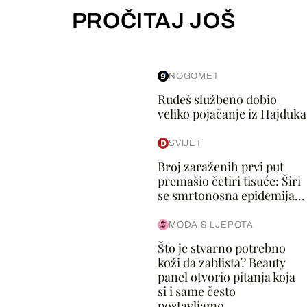
PROČITAJ JOŠ
NOGOMET
Rudeš službeno dobio
veliko pojačanje iz Hajduka
SVIJET
Broj zaraženih prvi put
premašio četiri tisuće: Širi
se smrtonosna epidemija...
MODA & LJEPOTA
Što je stvarno potrebno
koži da zablista? Beauty
panel otvorio pitanja koja
si i same često
postavljamo...