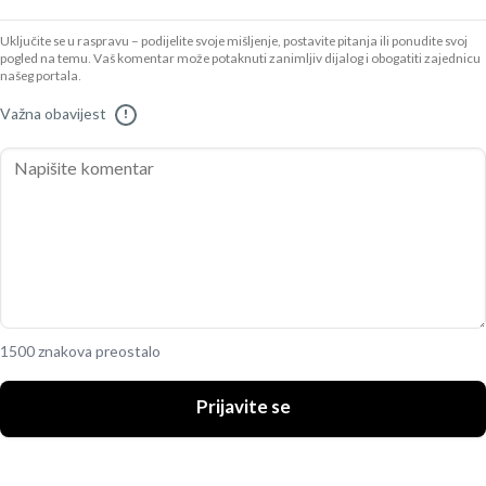
Uključite se u raspravu – podijelite svoje mišljenje, postavite pitanja ili ponudite svoj
pogled na temu. Vaš komentar može potaknuti zanimljiv dijalog i obogatiti zajednicu
našeg portala.
Važna obavijest
!
1500 znakova preostalo
Prijavite se