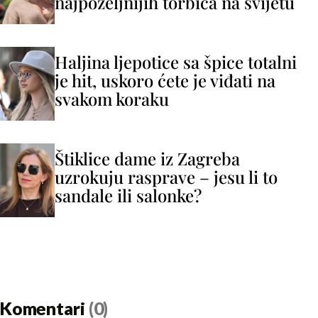
najpoželjnijih torbica na svijetu
Haljina ljepotice sa špice totalni
je hit, uskoro ćete je viđati na
svakom koraku
Štiklice dame iz Zagreba
uzrokuju rasprave – jesu li to
sandale ili salonke?
Komentari
(0)