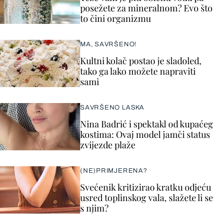
posežete za mineralnom? Evo što
to čini organizmu
MA, SAVRŠENO!
Kultni kolač postao je sladoled,
tako ga lako možete napraviti
sami
SAVRŠENO LASKA
Nina Badrić i spektakl od kupaćeg
kostima: Ovaj model jamči status
zvijezde plaže
(NE)PRIMJERENA?
Svećenik kritizirao kratku odjeću
usred toplinskog vala, slažete li se
s njim?