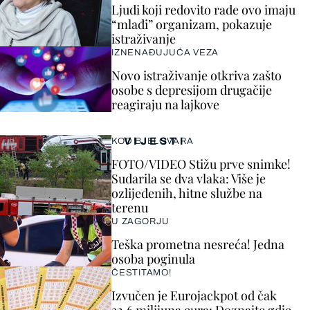
Ljudi koji redovito rade ovo imaju
“mlađi” organizam, pokazuje
istraživanje
IZNENAĐUJUĆA VEZA
Novo istraživanje otkriva zašto
osobe s depresijom drugačije
reagiraju na lajkove
VIJESTI
KOD BJELOVARA
FOTO/VIDEO Stižu prve snimke!
Sudarila se dva vlaka: Više je
ozlijeđenih, hitne službe na
terenu
U ZAGORJU
Teška prometna nesreća! Jedna
osoba poginula
ČESTITAMO!
Izvučen je Eurojackpot od čak