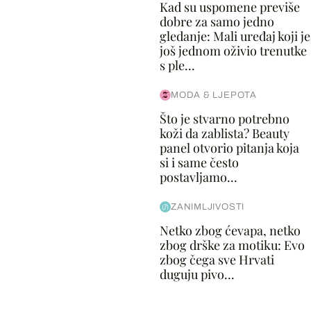
Kad su uspomene previše
dobre za samo jedno
gledanje: Mali uređaj koji je
još jednom oživio trenutke
s ple...
MODA & LJEPOTA
Što je stvarno potrebno
koži da zablista? Beauty
panel otvorio pitanja koja
si i same često
postavljamo...
ZANIMLJIVOSTI
Netko zbog ćevapa, netko
zbog drške za motiku: Evo
zbog čega sve Hrvati
duguju pivo...