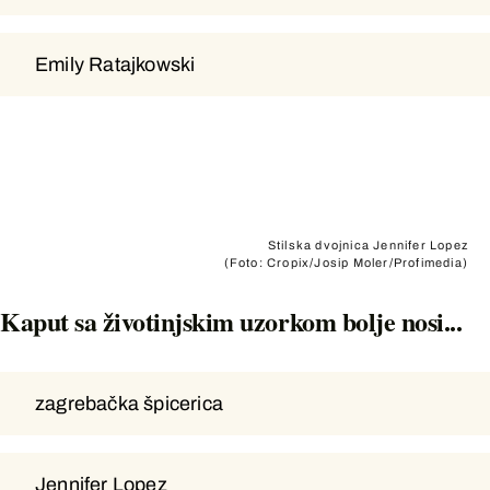
Emily Ratajkowski
Emily Ratajkowski
Stilska dvojnica Jennifer Lopez
(Foto: Cropix/Josip Moler/Profimedia)
Kaput sa životinjskim uzorkom bolje nosi...
zagrebačka špicerica
zagrebačka špicerica
Jennifer Lopez
Jennifer Lopez