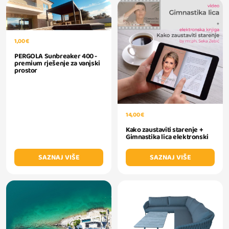
1,00 €
PERGOLA Sunbreaker 400 -
premium rješenje za vanjski
prostor
14,00 €
Kako zaustaviti starenje +
Gimnastika lica elektronski
SAZNAJ VIŠE
SAZNAJ VIŠE