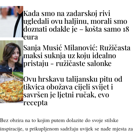
Kada smo na zadarskoj rivi
ugledali ovu haljinu, morali smo
doznati odakle je – košta samo 18
eura
Sanja Musić Milanović: Ružičasta
maksi suknja uz koju idealno
pristaju - ružičaste salonke
Ovu hrskavu talijansku pitu od
tikvica obožava cijeli svijet i
savršen je ljetni ručak, evo
recepta
Bez obzira na to kojim putem dolazite do svoje stilske
inspiracije, u prikupljenom sadržaju uvijek se nađe mjesta za