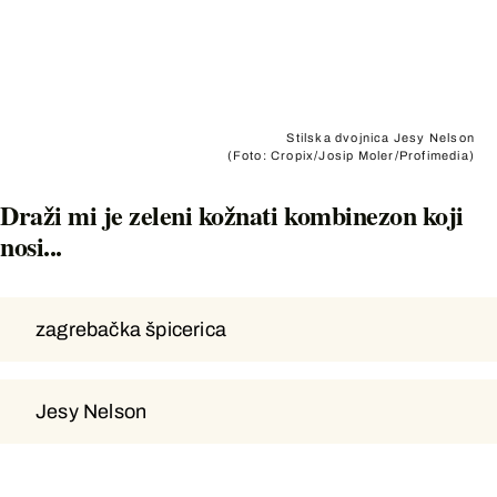
Stilska dvojnica Jesy Nelson
(Foto: Cropix/Josip Moler/Profimedia)
Draži mi je zeleni kožnati kombinezon koji
nosi...
zagrebačka špicerica
zagrebačka špicerica
Jesy Nelson
Jesy Nelson