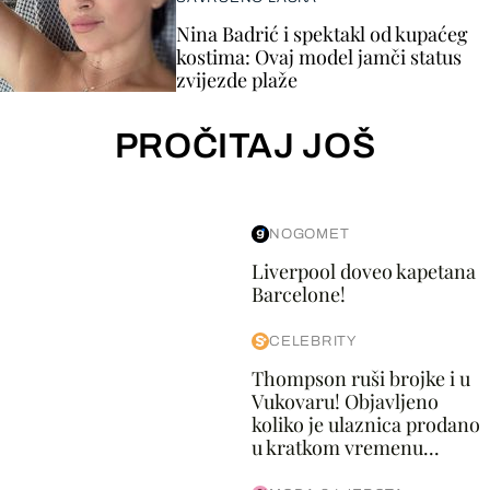
Nina Badrić i spektakl od kupaćeg
kostima: Ovaj model jamči status
zvijezde plaže
PROČITAJ JOŠ
NOGOMET
Liverpool doveo kapetana
Barcelone!
CELEBRITY
Thompson ruši brojke i u
Vukovaru! Objavljeno
koliko je ulaznica prodano
u kratkom vremenu...