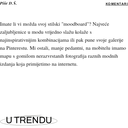
Piše
D.Š.
KOMENTARI
Imate li vi možda svoj stilski "moodboard"? Najveće
zaljubljenice u modu vrijedno slažu kolaže s
najinspirativnijim kombinacijama ili pak pune svoje galerije
na Pinterestu. Mi ostali, manje pedantni, na mobitelu imamo
mapu s gomilom nerazvrstanih fotografija raznih modnih
izdanja koja primijetimo na internetu.
+
9
U TRENDU