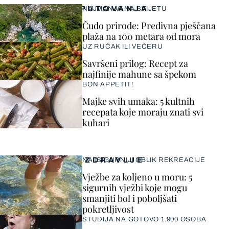
PUTOVANJA
NAJMANJA NA SVIJETU
Čudo prirode: Predivna pješčana
plaža na 100 metara od mora
UZ RUČAK ILI VEČERU
Savršeni prilog: Recept za
najfinije mahune sa špekom
BON APPETIT!
Majke svih umaka: 5 kultnih
recepata koje moraju znati svi
kuhari
ZDRAVLJE
NAJSIGURNIJI OBLIK REKREACIJE
Vježbe za koljeno u moru: 5
sigurnih vježbi koje mogu
smanjiti bol i poboljšati
pokretljivost
STUDIJA NA GOTOVO 1.900 OSOBA