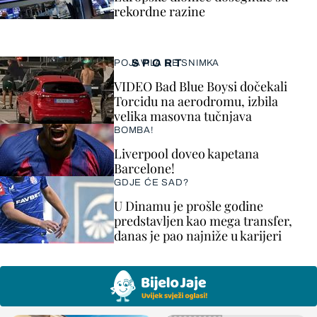
rekordne razine
SPORT
POJAVILA SE SNIMKA
VIDEO Bad Blue Boysi dočekali
Torcidu na aerodromu, izbila
velika masovna tučnjava
BOMBA!
Liverpool doveo kapetana
Barcelone!
GDJE ĆE SAD?
U Dinamu je prošle godine
predstavljen kao mega transfer,
danas je pao najniže u karijeri