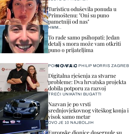
Turisticu oduševila ponuda u
Primoštenu: "Oni su puno
pametniji od nas"
HMM…
To rade samo psihopati: Jedan
detalj s mora može vam otkriti
puno o prijateljima
NOVAC
POKROVITELJ PHILIP MORRIS ZAGREB
Digitalna rješenja za stvarne
probleme: Dva hrvatska projekta
dobila potporu za razvoj
TREĆI UNIKATNI BUGATTI
Nazvan je po vrsti
srednjovjekovnog viteškog konja i
visok samo metar
OVO JE 10 NAJBOLJIH
Europske dionice dosegnule su