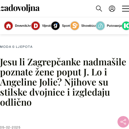
Dnevnik.hr
Vijesti
Sport
Showbizz
Putovanja
Stilska dvojnica Jennifer Lopez
(Foto: Cropix/Josip Moler/Profimedia)
MODA & LJEPOTA
Jesu li Zagrepčanke nadmašile
Facebook
poznate žene poput J. Lo i
Angeline Jolie? Njihove su
X
stilske dvojnice i izgledaju
odlično
WhatsApp
Viber
05-02-2025