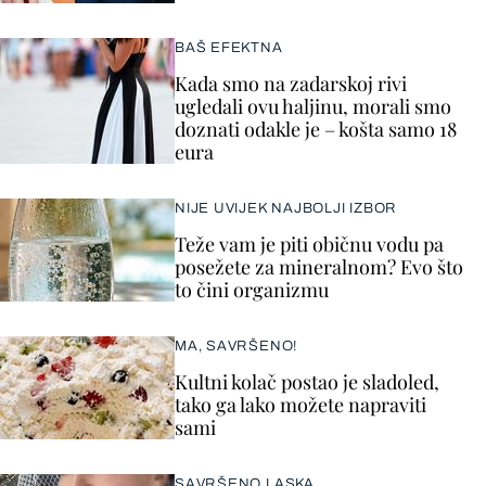
BAŠ EFEKTNA
Kada smo na zadarskoj rivi
ugledali ovu haljinu, morali smo
doznati odakle je – košta samo 18
eura
NIJE UVIJEK NAJBOLJI IZBOR
Teže vam je piti običnu vodu pa
posežete za mineralnom? Evo što
to čini organizmu
MA, SAVRŠENO!
Kultni kolač postao je sladoled,
tako ga lako možete napraviti
sami
SAVRŠENO LASKA