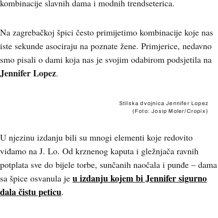
kombinacije slavnih dama i modnih trendseterica.
Na zagrebačkoj špici često primijetimo kombinacije koje nas
iste sekunde asociraju na poznate žene. Primjerice, nedavno
smo pisali o dami koja nas je svojim odabirom podsjetila na
Jennifer Lopez
.
Stilska dvojnica Jennifer Lopez
(Foto: Josip Moler/Cropix)
U njezinu izdanju bili su mnogi elementi koje redovito
viđamo na J. Lo. Od krznenog kaputa i gležnjača ravnih
potplata sve do bijele torbe, sunčanih naočala i punđe – dama
u izdanju kojem bi Jennifer sigurno
sa špice osvanula je
dala čistu peticu
.