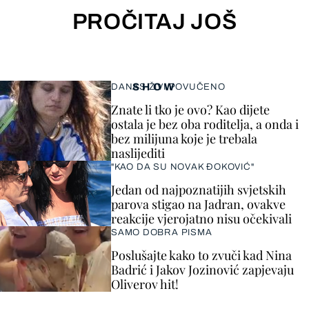
PROČITAJ JOŠ
SHOW
DANAS ŽIVI POVUČENO
Znate li tko je ovo? Kao dijete
ostala je bez oba roditelja, a onda i
bez milijuna koje je trebala
naslijediti
"KAO DA SU NOVAK ĐOKOVIĆ"
Jedan od najpoznatijih svjetskih
parova stigao na Jadran, ovakve
reakcije vjerojatno nisu očekivali
SAMO DOBRA PISMA
Poslušajte kako to zvuči kad Nina
Badrić i Jakov Jozinović zapjevaju
Oliverov hit!