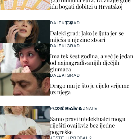
32,6 milijuna eura: Doznajte gdje
idu bogati dobitci u Hrvatskoj
TV
DALEKI GRAD
Daleki grad: Jako je ljuta jer se
miješa u njezine stvari
DALEKI GRAD
Ima tek šest godina, a već je jedan
od najnagrađivanijih dječjih
glumaca
DALEKI GRAD
Drago mu je što je cijelo vrijeme
uz njega
ZABAVA
POKAŽITE ŠTO ZNATE!
Samo pravi intelektualci mogu
riješiti ovaj kviz bez ijedne
pogreške
JESTE LI PROBALI?