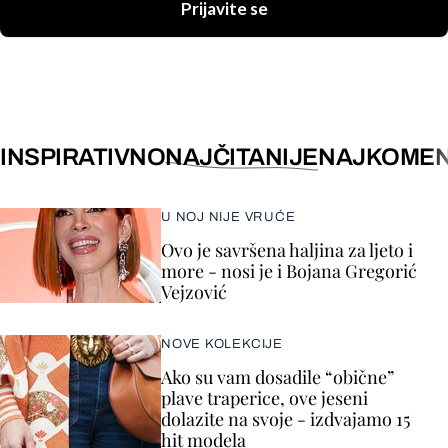
Prijavite se
INSPIRATIVNO
NAJČITANIJE
NAJKOMEN
U NOJ NIJE VRUĆE
Ovo je savršena haljina za ljeto i
more - nosi je i Bojana Gregorić
Vejzović
NOVE KOLEKCIJE
Ako su vam dosadile “obične”
plave traperice, ove jeseni
dolazite na svoje - izdvajamo 15
hit modela