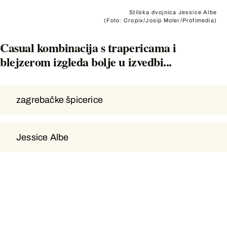
Stilska dvojnica Jessice Albe
(Foto: Cropix/Josip Moler/Profimedia)
Casual kombinacija s trapericama i
blejzerom izgleda bolje u izvedbi...
zagrebačke špicerice
zagrebačke špicerice
Jessice Albe
Jessice Albe