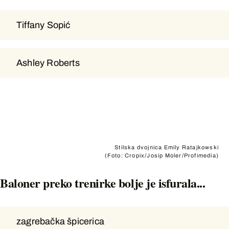
Tiffany Sopić
Tiffany Sopić
Ashley Roberts
Ashley Roberts
Stilska dvojnica Emily Ratajkowski
(Foto: Cropix/Josip Moler/Profimedia)
Baloner preko trenirke bolje je isfurala...
zagrebačka špicerica
zagrebačka špicerica