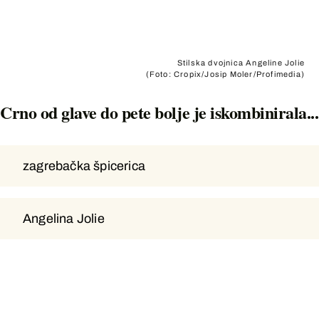
Stilska dvojnica Angeline Jolie
(Foto: Cropix/Josip Moler/Profimedia)
Crno od glave do pete bolje je iskombinirala...
zagrebačka špicerica
zagrebačka špicerica
Angelina Jolie
Angelina Jolie