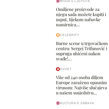
MODA & LJEPOTA
Omiljene proizvode za
njegu sada možete kupiti i
usput, tijekom nabavke
namirnica...
CELEBRITY
Burne scene u trgovačkom
centru: Sergej Trifunović i
supruga uhićeni nakon
svađe!...
SVIJET
Više od 240 osoba diljem
Europe zaraženo opasnim
virusom: Najviše slučajeva
u našem susjedstvu...
KULTURA & ZABAVA