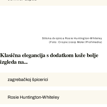
Stilska dvojnica Rosie Huntington-Whiteley
(Foto: Cropix/Josip Moler/Profimedia)
Klasična elegancija s dodatkom kože bolje
izgleda na...
zagrebačkoj špicerici
zagrebačkoj špicerici
Rosie Huntington-Whiteley
Rosie Huntington-Whiteley