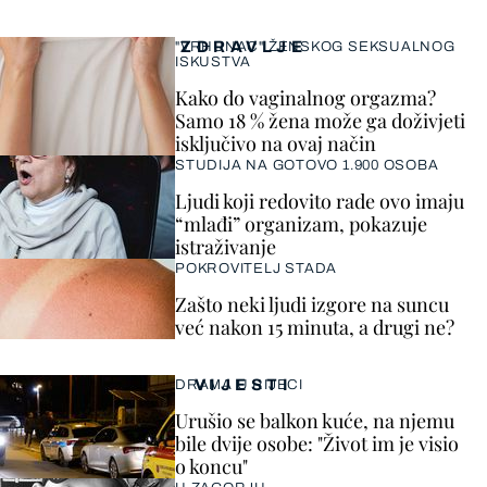
ZDRAVLJE
"VRHUNAC" ŽENSKOG SEKSUALNOG
ISKUSTVA
Kako do vaginalnog orgazma?
Samo 18 % žena može ga doživjeti
isključivo na ovaj način
STUDIJA NA GOTOVO 1.900 OSOBA
Ljudi koji redovito rade ovo imaju
“mlađi” organizam, pokazuje
istraživanje
POKROVITELJ STADA
Zašto neki ljudi izgore na suncu
već nakon 15 minuta, a drugi ne?
VIJESTI
DRAMA U RIJECI
Urušio se balkon kuće, na njemu
bile dvije osobe: "Život im je visio
o koncu"