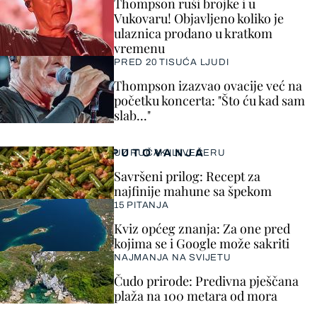
Thompson ruši brojke i u
Vukovaru! Objavljeno koliko je
ulaznica prodano u kratkom
vremenu
PRED 20 TISUĆA LJUDI
Thompson izazvao ovacije već na
početku koncerta: "Što ću kad sam
slab..."
PUTOVANJA
UZ RUČAK ILI VEČERU
Savršeni prilog: Recept za
najfinije mahune sa špekom
15 PITANJA
Kviz općeg znanja: Za one pred
kojima se i Google može sakriti
NAJMANJA NA SVIJETU
Čudo prirode: Predivna pješčana
plaža na 100 metara od mora