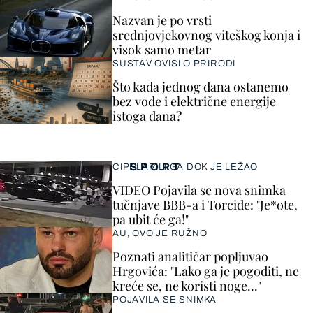
Nazvan je po vrsti
srednjovjekovnog viteškog konja i
visok samo metar
SUSTAV OVISI O PRIRODI
Što kada jednog dana ostanemo
bez vode i električne energije
istoga dana?
SPORT
CIPELARILI GA DOK JE LEŽAO
VIDEO Pojavila se nova snimka
tučnjave BBB-a i Torcide: "Je*ote,
pa ubit će ga!"
AU, OVO JE RUŽNO
Poznati analitičar popljuvao
Hrgovića: "Lako ga je pogoditi, ne
kreće se, ne koristi noge..."
POJAVILA SE SNIMKA