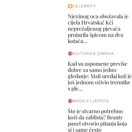
CELEBRITY
Njezinog oca obožavala je
cijela Hrvatska! Kći
neprežaljenog pjevača
projurila špicom na dva
kotača...
KULTURA & ZABAVA
Kad su uspomene previše
dobre za samo jedno
gledanje: Mali uređaj koji je
još jednom oživio trenutke
s ple...
MODA & LJEPOTA
Što je stvarno potrebno
koži da zablista? Beauty
panel otvorio pitanja koja
si i same često