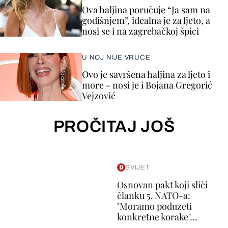
Ova haljina poručuje “Ja sam na
godišnjem”, idealna je za ljeto, a
nosi se i na zagrebačkoj špici
U NOJ NIJE VRUĆE
Ovo je savršena haljina za ljeto i
more - nosi je i Bojana Gregorić
Vejzović
PROČITAJ JOŠ
SVIJET
Osnovan pakt koji sliči
članku 5. NATO-a:
"Moramo poduzeti
konkretne korake"...