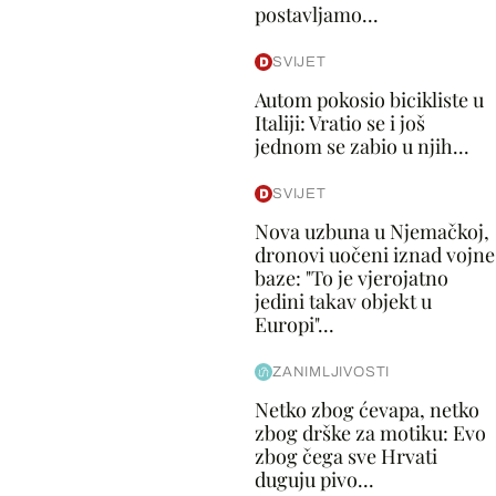
postavljamo...
SVIJET
Autom pokosio bicikliste u
Italiji: Vratio se i još
jednom se zabio u njih...
SVIJET
Nova uzbuna u Njemačkoj,
dronovi uočeni iznad vojne
baze: "To je vjerojatno
jedini takav objekt u
Europi"...
ZANIMLJIVOSTI
Netko zbog ćevapa, netko
zbog drške za motiku: Evo
zbog čega sve Hrvati
duguju pivo...