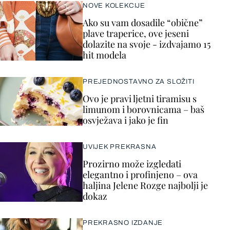
NOVE KOLEKCIJE
Ako su vam dosadile “obične”
plave traperice, ove jeseni
dolazite na svoje - izdvajamo 15
hit modela
PREJEDNOSTAVNO ZA SLOŽITI
Ovo je pravi ljetni tiramisu s
limunom i borovnicama – baš
osvježava i jako je fin
UVIJEK PREKRASNA
Prozirno može izgledati
elegantno i profinjeno – ova
haljina Jelene Rozge najbolji je
dokaz
PREKRASNO IZDANJE