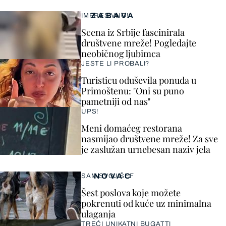
ZABAVA
IMPRESIVNO!
Scena iz Srbije fascinirala
društvene mreže! Pogledajte
neobičnog ljubimca
JESTE LI PROBALI?
Turisticu oduševila ponuda u
Primoštenu: "Oni su puno
pametniji od nas"
UPS!
Meni domaćeg restorana
nasmijao društvene mreže! Za sve
je zaslužan urnebesan naziv jela
NOVAC
SAM SVOJ ŠEF
Šest poslova koje možete
pokrenuti od kuće uz minimalna
ulaganja
TREĆI UNIKATNI BUGATTI