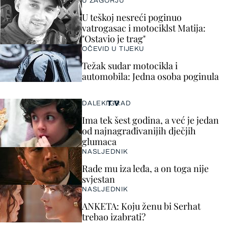
U ZAGORJU
U teškoj nesreći poginuo
vatrogasac i motociklst Matija:
"Ostavio je trag"
OČEVID U TIJEKU
Težak sudar motocikla i
automobila: Jedna osoba poginula
TV
DALEKI GRAD
Ima tek šest godina, a već je jedan
od najnagrađivanijih dječjih
glumaca
NASLJEDNIK
Rade mu iza leđa, a on toga nije
svjestan
NASLJEDNIK
ANKETA: Koju ženu bi Serhat
trebao izabrati?