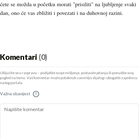
ćete se možda u početku morati "prisiliti" na ljubljenje svaki
dan, ono će vas zbližiti i povezati i na duhovnoj razini.
Komentari
(0)
Uključite se u raspravu – podijelite svoje mišljenje, postavite pitanja ili ponudite svoj
pogled na temu. Vaš komentar može potaknuti zanimljiv dijalog i obogatiti zajednicu
našeg portala.
Važna obavijest
!