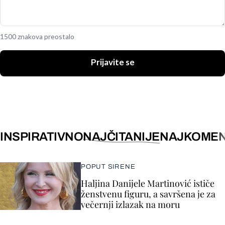
1500 znakova preostalo
Prijavite se
INSPIRATIVNO
NAJČITANIJE
NAJKOMEN
POPUT SIRENE
Haljina Danijele Martinović ističe
ženstvenu figuru, a savršena je za
večernji izlazak na moru