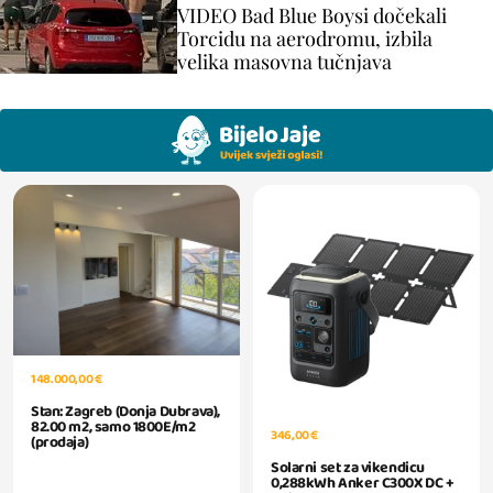
VIDEO Bad Blue Boysi dočekali
Torcidu na aerodromu, izbila
velika masovna tučnjava
148.000,00 €
Stan: Zagreb (Donja Dubrava),
82.00 m2, samo 1800E/m2
346,00 €
(prodaja)
Solarni set za vikendicu
0,288kWh Anker C300X DC +