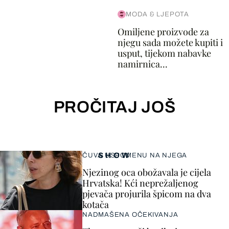
MODA & LJEPOTA
Omiljene proizvode za
njegu sada možete kupiti i
usput, tijekom nabavke
namirnica...
PROČITAJ JOŠ
SHOW
ČUVA USPOMENU NA NJEGA
Njezinog oca obožavala je cijela
Hrvatska! Kći neprežaljenog
pjevača projurila špicom na dva
kotača
NADMAŠENA OČEKIVANJA