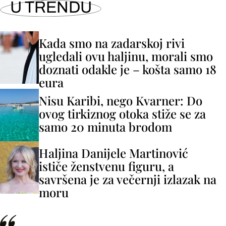
U TRENDU
Kada smo na zadarskoj rivi
ugledali ovu haljinu, morali smo
doznati odakle je – košta samo 18
eura
Nisu Karibi, nego Kvarner: Do
ovog tirkiznog otoka stiže se za
samo 20 minuta brodom
Haljina Danijele Martinović
ističe ženstvenu figuru, a
savršena je za večernji izlazak na
moru