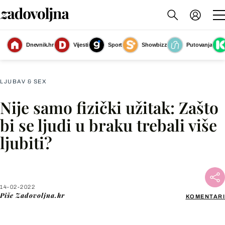
Dnevnik.hr
Vijesti
Sport
Showbizz
Putovanja
Slika nije dostupna
LJUBAV & SEX
Nije samo fizički užitak: Zašto
Facebook
bi se ljudi u braku trebali više
ljubiti?
X
WhatsApp
14-02-2022
Piše
Zadovoljna.hr
KOMENTARI
Viber