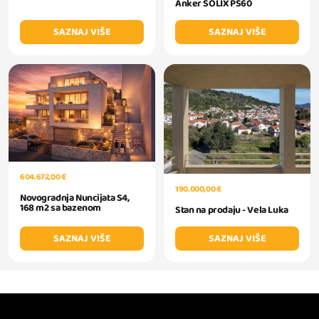
Anker SOLIX PS60
SAZNAJ VIŠE
SAZNAJ VIŠE
604.672,00 €
190.000,00 €
Novogradnja Nuncijata S4,
168 m2 sa bazenom
Stan na prodaju - Vela Luka
SAZNAJ VIŠE
SAZNAJ VIŠE