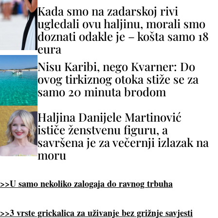
Kada smo na zadarskoj rivi
ugledali ovu haljinu, morali smo
doznati odakle je – košta samo 18
eura
Nisu Karibi, nego Kvarner: Do
ovog tirkiznog otoka stiže se za
samo 20 minuta brodom
Haljina Danijele Martinović
ističe ženstvenu figuru, a
savršena je za večernji izlazak na
moru
>>U samo nekoliko zalogaja do ravnog trbuha
>>3 vrste grickalica za uživanje bez grižnje savjesti