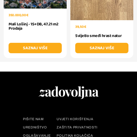
350.000,00 €
Mali Lošinj - 1S+DB, 47.21 m2
39,50 €
Prodaja
Svijetlo smeđi hrast natur
SAZNAJ VIŠE
SAZNAJ VIŠE
PIŠITE NAM
UVJETI KORIŠTENJA
UREDNIŠTVO
ZAŠTITA PRIVATNOSTI
OGLAŠAVANJE
POLITIKA KOLAČIĆA