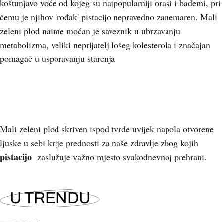
koštunjavo voće od kojeg su najpopularniji orasi i bademi, pri
čemu je njihov 'rođak' pistacijo nepravedno zanemaren. Mali
zeleni plod naime moćan je saveznik u ubrzavanju
metabolizma, veliki neprijatelj lošeg kolesterola i značajan
pomagač u usporavanju starenja
Mali zeleni plod skriven ispod tvrde uvijek napola otvorene
ljuske u sebi krije prednosti za naše zdravlje zbog kojih
pistacijo
zaslužuje važno mjesto svakodnevnoj prehrani.
U TRENDU