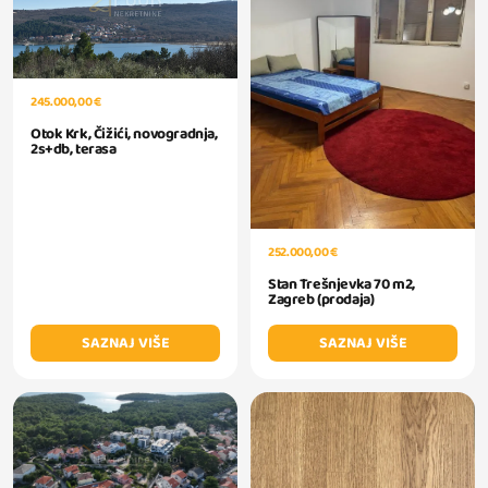
245.000,00 €
Otok Krk, Čižići, novogradnja,
2s+db, terasa
252.000,00 €
Stan Trešnjevka 70 m2,
Zagreb (prodaja)
SAZNAJ VIŠE
SAZNAJ VIŠE