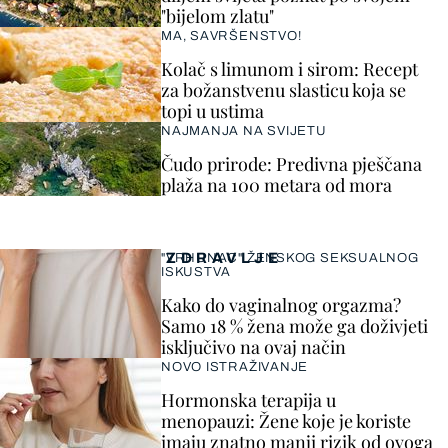
"bijelom zlatu"
MA, SAVRŠENSTVO!
Kolač s limunom i sirom: Recept
za božanstvenu slasticu koja se
topi u ustima
NAJMANJA NA SVIJETU
Čudo prirode: Predivna pješčana
plaža na 100 metara od mora
ZDRAVLJE
"VRHUNAC" ŽENSKOG SEKSUALNOG
ISKUSTVA
Kako do vaginalnog orgazma?
Samo 18 % žena može ga doživjeti
isključivo na ovaj način
NOVO ISTRAŽIVANJE
Hormonska terapija u
menopauzi: Žene koje je koriste
imaju znatno manji rizik od ovoga