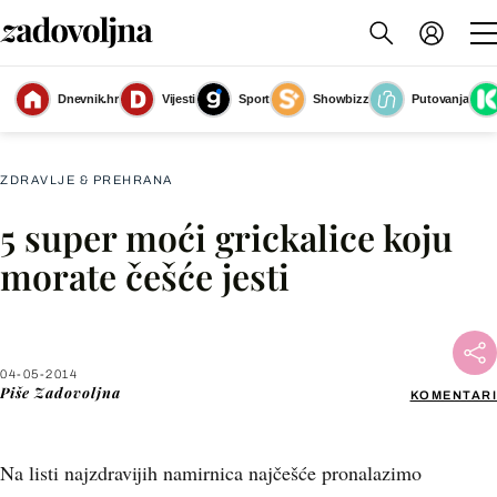
Dnevnik.hr
Vijesti
Sport
Showbizz
Putovanja
Slika nije dostupna
ZDRAVLJE & PREHRANA
5 super moći grickalice koju
Facebook
morate češće jesti
X
04-05-2014
WhatsApp
Piše
Zadovoljna
KOMENTARI
Viber
Na listi najzdravijih namirnica najčešće pronalazimo