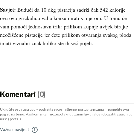
Savjet:
Budući da 10 dkg pistacija sadrži čak 542 kalorije
ovu ovu grickalicu valja konzumirati s mjerom. U tomu će
vam pomoći jednostavn trik: prilikom kupnje uvijek birajte
neočišćene pistacije jer ćete prilikom otvaranja svakog ploda
imati vizualni znak koliko ste ih već pojeli.
Komentari
(0)
Uključite se u raspravu – podijelite svoje mišljenje, postavite pitanja ili ponudite svoj
pogled na temu. Vaš komentar može potaknuti zanimljiv dijalog i obogatiti zajednicu
našeg portala.
Važna obavijest
!