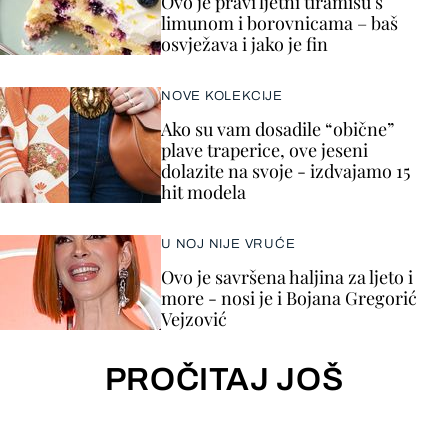
Ovo je pravi ljetni tiramisu s
limunom i borovnicama – baš
osvježava i jako je fin
NOVE KOLEKCIJE
Ako su vam dosadile “obične”
plave traperice, ove jeseni
dolazite na svoje - izdvajamo 15
hit modela
U NOJ NIJE VRUĆE
Ovo je savršena haljina za ljeto i
more - nosi je i Bojana Gregorić
Vejzović
PROČITAJ JOŠ