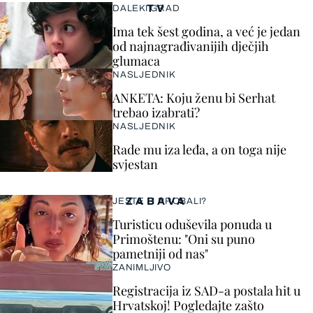
TV
DALEKI GRAD
Ima tek šest godina, a već je jedan
od najnagrađivanijih dječjih
glumaca
NASLJEDNIK
ANKETA: Koju ženu bi Serhat
trebao izabrati?
NASLJEDNIK
Rade mu iza leđa, a on toga nije
svjestan
ZABAVA
JESTE LI PROBALI?
Turisticu oduševila ponuda u
Primoštenu: "Oni su puno
pametniji od nas"
ZANIMLJIVO
Registracija iz SAD-a postala hit u
Hrvatskoj! Pogledajte zašto