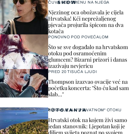
SHOW
ČUVA USPOMENU NA NJEGA
Njezinog oca obožavala je cijela
Hrvatska! Kći neprežaljenog
pjevača projurila špicom na dva
kotača
PONOVNO POD POVEĆALOM
Što se sve događalo na hrvatskom
otoku pod osramoćenim
glumcem? Bizarni prizori i danas
izazivaju nevjericu
PRED 20 TISUĆA LJUDI
Thompson izazvao ovacije već na
početku koncerta: "Što ću kad sam
slab..."
PUTOVANJA
UŽIVANJE NA "PRIVATNOM" OTOKU
Hrvatski otok na kojem živi samo
jedan stanovnik: Ljepotan koji je
diljem svijeta poznat po svojem