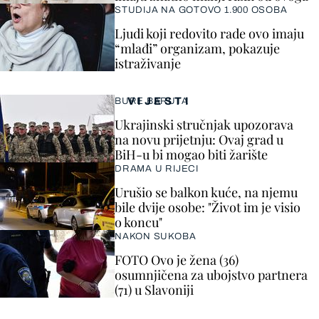
STUDIJA NA GOTOVO 1.900 OSOBA
Ljudi koji redovito rade ovo imaju
“mlađi” organizam, pokazuje
istraživanje
VIJESTI
BURE BARUTA
Ukrajinski stručnjak upozorava
na novu prijetnju: Ovaj grad u
BiH-u bi mogao biti žarište
DRAMA U RIJECI
Urušio se balkon kuće, na njemu
bile dvije osobe: "Život im je visio
o koncu"
NAKON SUKOBA
FOTO Ovo je žena (36)
osumnjičena za ubojstvo partnera
(71) u Slavoniji