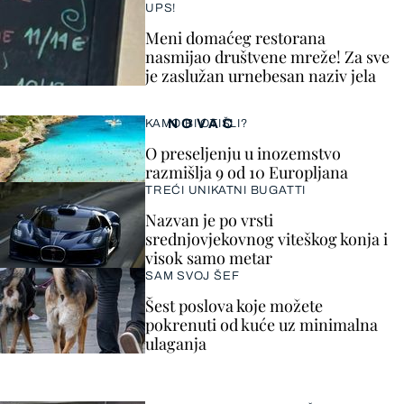
UPS!
Meni domaćeg restorana
nasmijao društvene mreže! Za sve
je zaslužan urnebesan naziv jela
NOVAC
KAMO BI OTIŠLI?
O preseljenju u inozemstvo
razmišlja 9 od 10 Europljana
TREĆI UNIKATNI BUGATTI
Nazvan je po vrsti
srednjovjekovnog viteškog konja i
visok samo metar
SAM SVOJ ŠEF
Šest poslova koje možete
pokrenuti od kuće uz minimalna
ulaganja