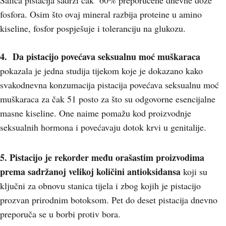
Šalica pistacija sadrži čak 60% preporučene dnevne doze
fosfora. Osim što ovaj mineral razbija proteine u amino
kiseline, fosfor pospješuje i toleranciju na glukozu.
4. Da pistacijo
povećava seksualnu moć muškaraca
pokazala je jedna studija tijekom koje je dokazano kako
svakodnevna konzumacija pistacija povećava seksualnu moć
muškaraca za čak 51 posto za što su odgovorne esencijalne
masne kiseline. One naime pomažu kod proizvodnje
seksualnih hormona i povećavaju dotok krvi u genitalije.
5. Pistacijo je rekorder među orašastim proizvodima
prema sadržanoj velikoj količini antioksidansa
koji su
ključni za obnovu stanica tijela i zbog kojih je pistacijo
prozvan prirodnim botoksom. Pet do deset pistacija dnevno
preporuča se u borbi protiv bora.