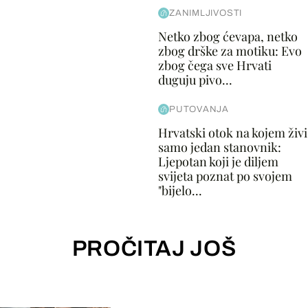
ZANIMLJIVOSTI
Netko zbog ćevapa, netko
zbog drške za motiku: Evo
zbog čega sve Hrvati
duguju pivo...
PUTOVANJA
Hrvatski otok na kojem živi
samo jedan stanovnik:
Ljepotan koji je diljem
svijeta poznat po svojem
"bijelo...
PROČITAJ JOŠ