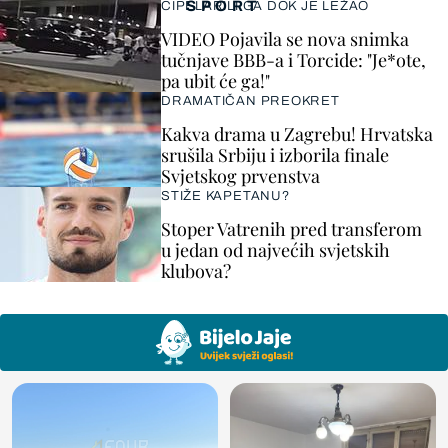
SPORT
CIPELARILI GA DOK JE LEŽAO
VIDEO Pojavila se nova snimka
tučnjave BBB-a i Torcide: "Je*ote,
pa ubit će ga!"
DRAMATIČAN PREOKRET
Kakva drama u Zagrebu! Hrvatska
srušila Srbiju i izborila finale
Svjetskog prvenstva
STIŽE KAPETANU?
Stoper Vatrenih pred transferom
u jedan od najvećih svjetskih
klubova?