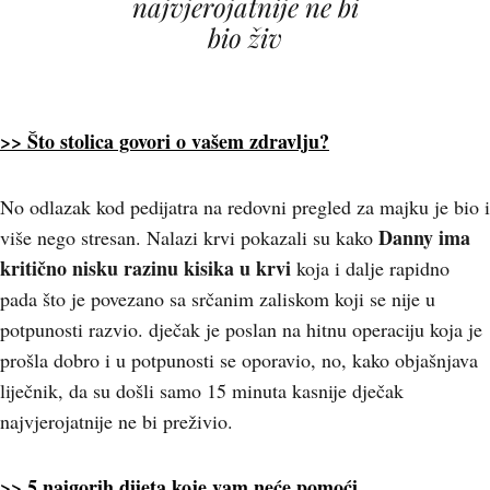
najvjerojatnije ne bi
bio živ
>> Što stolica govori o vašem zdravlju?
No odlazak kod pedijatra na redovni pregled za majku je bio i
Danny ima
više nego stresan. Nalazi krvi pokazali su kako
kritično nisku razinu kisika u krvi
koja i dalje rapidno
pada što je povezano sa srčanim zaliskom koji se nije u
potpunosti razvio. dječak je poslan na hitnu operaciju koja je
prošla dobro i u potpunosti se oporavio, no, kako objašnjava
liječnik, da su došli samo 15 minuta kasnije dječak
najvjerojatnije ne bi preživio.
>> 5 najgorih dijeta koje vam neće pomoći