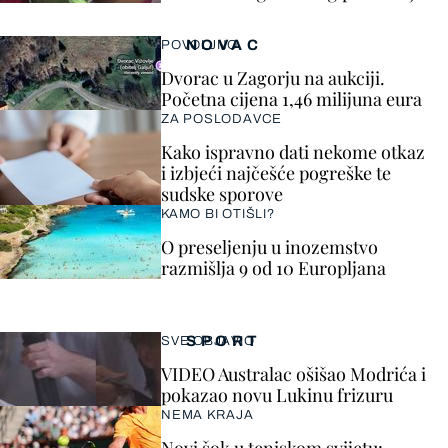
NOVAC
POVOLJNO
Dvorac u Zagorju na aukciji.
Početna cijena 1,46 milijuna eura
ZA POSLODAVCE
Kako ispravno dati nekome otkaz
i izbjeći najčešće pogreške te
sudske sporove
KAMO BI OTIŠLI?
O preseljenju u inozemstvo
razmišlja 9 od 10 Europljana
SPORT
SVE OBJAVIO
VIDEO Australac ošišao Modrića i
pokazao novu Lukinu frizuru
NEMA KRAJA