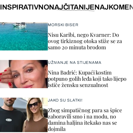
INSPIRATIVNO
NAJČITANIJE
NAJKOMEN
MORSKI BISER
Nisu Karibi, nego Kvarner: Do
ovog tirkiznog otoka stiže se za
samo 20 minuta brodom
UŽIVANJE NA STIJENAMA
Nina Badrić: Kupaći kostim
potpuno golih leđa koji tako lijepo
ističe žensku senzualnost
JAKO SU SLATKI!
Zbog simpatičnog para sa špice
zaboravili smo i na modu, no
damina haljina itekako nas se
dojmila