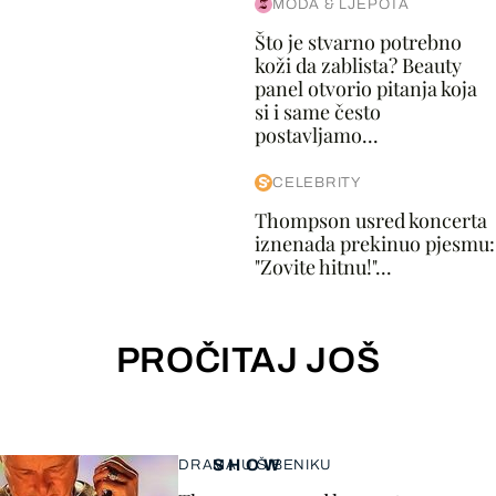
MODA & LJEPOTA
Što je stvarno potrebno
koži da zablista? Beauty
panel otvorio pitanja koja
si i same često
postavljamo...
CELEBRITY
Thompson usred koncerta
iznenada prekinuo pjesmu:
"Zovite hitnu!"...
PROČITAJ JOŠ
SHOW
DRAMA U ŠIBENIKU