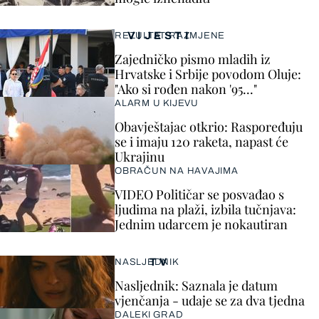
VIJESTI
REZULTAT RAZMJENE
Zajedničko pismo mladih iz
Hrvatske i Srbije povodom Oluje:
"Ako si rođen nakon '95..."
ALARM U KIJEVU
Obavještajac otkrio: Raspoređuju
se i imaju 120 raketa, napast će
Ukrajinu
OBRAČUN NA HAVAJIMA
VIDEO Političar se posvađao s
ljudima na plaži, izbila tučnjava:
Jednim udarcem je nokautiran
TV
NASLJEDNIK
Nasljednik: Saznala je datum
vjenčanja - udaje se za dva tjedna
DALEKI GRAD