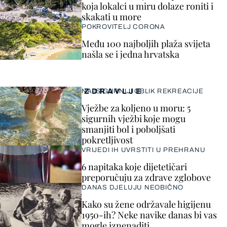
koja lokalci u miru dolaze roniti i
skakati u more
POKROVITELJ CORONA
Među 100 najboljih plaža svijeta
našla se i jedna hrvatska
ZDRAVLJE
NAJSIGURNIJI OBLIK REKREACIJE
Vježbe za koljeno u moru: 5
sigurnih vježbi koje mogu
smanjiti bol i poboljšati
pokretljivost
VRIJEDI IH UVRSTITI U PREHRANU
6 napitaka koje dijetetičari
preporučuju za zdrave zglobove
DANAS DJELUJU NEOBIČNO
Kako su žene održavale higijenu
1950-ih? Neke navike danas bi vas
mogle iznenaditi