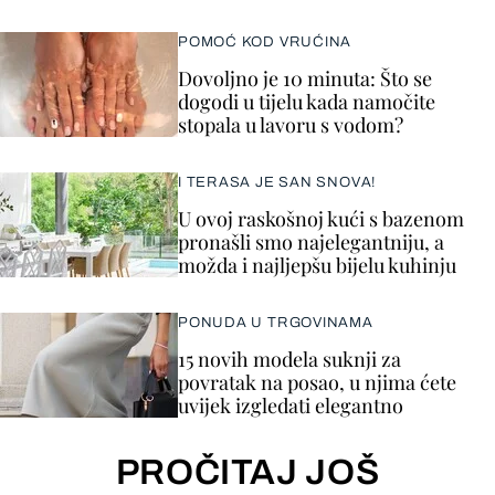
POMOĆ KOD VRUĆINA
Dovoljno je 10 minuta: Što se
dogodi u tijelu kada namočite
stopala u lavoru s vodom?
I TERASA JE SAN SNOVA!
U ovoj raskošnoj kući s bazenom
pronašli smo najelegantniju, a
možda i najljepšu bijelu kuhinju
PONUDA U TRGOVINAMA
15 novih modela suknji za
povratak na posao, u njima ćete
uvijek izgledati elegantno
PROČITAJ JOŠ