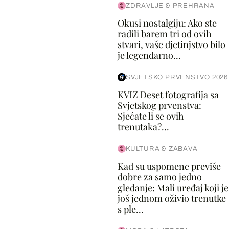
ZDRAVLJE & PREHRANA
Okusi nostalgiju: Ako ste
radili barem tri od ovih
stvari, vaše djetinjstvo bilo
je legendarno...
SVJETSKO PRVENSTVO 2026
KVIZ Deset fotografija sa
Svjetskog prvenstva:
Sjećate li se ovih
trenutaka?...
KULTURA & ZABAVA
Kad su uspomene previše
dobre za samo jedno
gledanje: Mali uređaj koji je
još jednom oživio trenutke
s ple...