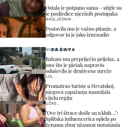
Ostala je potpuno sama – stigle su
je posljedice njezinih postupaka
NASLJEDNIK
Postavila mu je važno pitanje, a
odgovor ju je jako iznenadio
ZABAVA
SVAKA ČAST
Bahato mu prepriječio prijelaz, a
ono što je pješak napravio
oduševilo je društvene mreže
LOL
Promatrao turiste u Hrvatskoj,
njegova zapažanja nasmijala
cijelu regiju
UŽAS…
"Ove tri štrace došle su u klub…":
Splitska influencerica oplela po
ženama zbog užasnog ponašanja