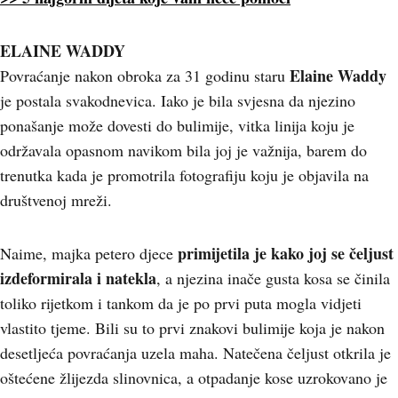
ELAINE WADDY
Elaine Waddy
Povraćanje nakon obroka za 31 godinu staru
je postala svakodnevica. Iako je bila svjesna da njezino
ponašanje može dovesti do bulimije, vitka linija koju je
održavala opasnom navikom bila joj je važnija, barem do
trenutka kada je promotrila fotografiju koju je objavila na
društvenoj mreži.
primijetila je kako joj se čeljust
Naime, majka petero djece
izdeformirala i natekla
, a njezina inače gusta kosa se činila
toliko rijetkom i tankom da je po prvi puta mogla vidjeti
vlastito tjeme. Bili su to prvi znakovi bulimije koja je nakon
desetljeća povraćanja uzela maha. Natečena čeljust otkrila je
oštećene žlijezda slinovnica, a otpadanje kose uzrokovano je