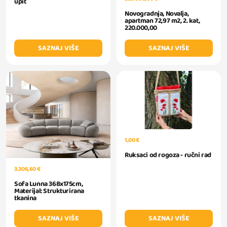
upit
Novogradnja, Novalja,
apartman 72,97 m2, 2. kat,
220.000,00
SAZNAJ VIŠE
SAZNAJ VIŠE
1,00 €
Ruksaci od rogoza - ručni rad
3.306,60 €
Sofa Lunna 368x175cm,
Materijal: Strukturirana
tkanina
SAZNAJ VIŠE
SAZNAJ VIŠE