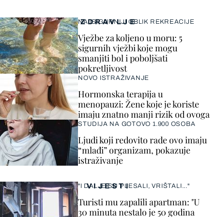
ZDRAVLJE
NAJSIGURNIJI OBLIK REKREACIJE
Vježbe za koljeno u moru: 5
sigurnih vježbi koje mogu
smanjiti bol i poboljšati
pokretljivost
NOVO ISTRAŽIVANJE
Hormonska terapija u
menopauzi: Žene koje je koriste
imaju znatno manji rizik od ovoga
STUDIJA NA GOTOVO 1.900 OSOBA
Ljudi koji redovito rade ovo imaju
“mlađi” organizam, pokazuje
istraživanje
VIJESTI
"I DALJE SU PLESALI, VRIŠTALI..."
Turisti mu zapalili apartman: "U
30 minuta nestalo je 50 godina