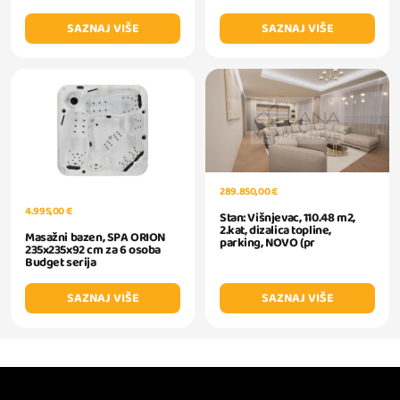
SAZNAJ VIŠE
SAZNAJ VIŠE
289.850,00 €
4.995,00 €
Stan: Višnjevac, 110.48 m2,
2.kat, dizalica topline,
Masažni bazen, SPA ORION
parking, NOVO (pr
235x235x92 cm za 6 osoba
Budget serija
SAZNAJ VIŠE
SAZNAJ VIŠE