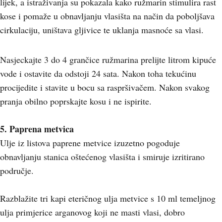
lijek, a istraživanja su pokazala kako ružmarin stimulira rast
kose i pomaže u obnavljanju vlasišta na način da poboljšava
cirkulaciju, uništava gljivice te uklanja masnoće sa vlasi.
Nasjeckajte 3 do 4 grančice ružmarina prelijte litrom kipuće
vode i ostavite da odstoji 24 sata. Nakon toha tekućinu
procijedite i stavite u bocu sa raspršivačem. Nakon svakog
pranja obilno poprskajte kosu i ne ispirite.
5. Paprena metvica
Ulje iz listova paprene metvice izuzetno pogoduje
obnavljanju stanica oštećenog vlasišta i smiruje izritirano
područje.
Razblažite tri kapi eteričnog ulja metvice s 10 ml temeljnog
ulja primjerice arganovog koji ne masti vlasi, dobro