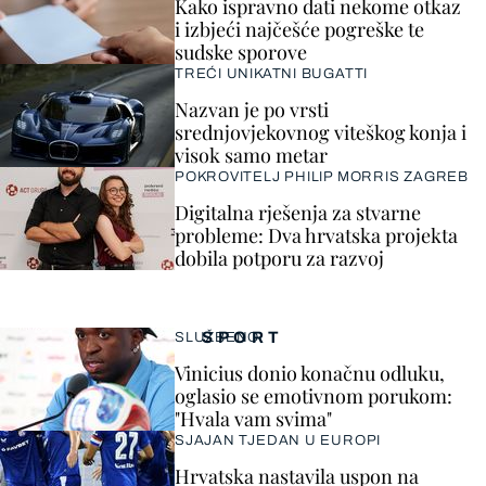
Kako ispravno dati nekome otkaz
i izbjeći najčešće pogreške te
sudske sporove
TREĆI UNIKATNI BUGATTI
Nazvan je po vrsti
srednjovjekovnog viteškog konja i
visok samo metar
POKROVITELJ PHILIP MORRIS ZAGREB
Digitalna rješenja za stvarne
probleme: Dva hrvatska projekta
dobila potporu za razvoj
SPORT
SLUŽBENO
Vinicius donio konačnu odluku,
oglasio se emotivnom porukom:
"Hvala vam svima"
SJAJAN TJEDAN U EUROPI
Hrvatska nastavila uspon na