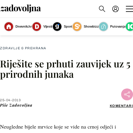
Dnevnik.hr
Vijesti
Sport
Showbizz
Putovanja
Slika nije dostupna
ZDRAVLJE & PREHRANA
Riješite se prhuti zauvijek uz 5
Facebook
prirodnih junaka
X
25-04-2013
WhatsApp
Piše
Zadovoljna
KOMENTARI
Viber
Neugledne bijele mrvice koje se vide na crnoj odjeći i