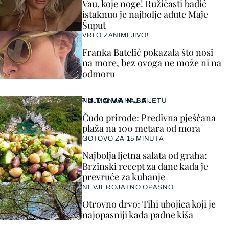
Vau, koje noge! Ružičasti badić
istaknuo je najbolje adute Maje
Šuput
VRLO ZANIMLJIVO!
Franka Batelić pokazala što nosi
na more, bez ovoga ne može ni na
odmoru
PUTOVANJA
NAJMANJA NA SVIJETU
Čudo prirode: Predivna pješčana
plaža na 100 metara od mora
GOTOVO ZA 15 MINUTA
Najbolja ljetna salata od graha:
Brzinski recept za dane kada je
prevruće za kuhanje
NEVJEROJATNO OPASNO
Otrovno drvo: Tihi ubojica koji je
najopasniji kada padne kiša