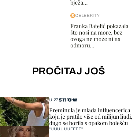
bježa...
CELEBRITY
Franka Batelić pokazala
što nosi na more, bez
ovoga ne može ni na
odmoru...
PROČITAJ JOŠ
SHOW
U 27. GODINI
Preminula je mlada influencerica
koju je pratilo više od milijun ljudi,
dugo se borila s opakom bolešću
"UUUUUUFFFF"