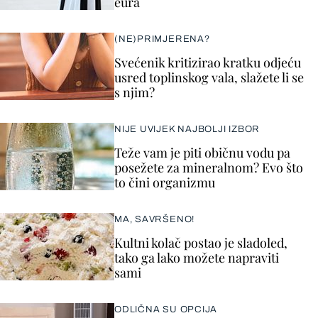
eura
(NE)PRIMJERENA?
Svećenik kritizirao kratku odjeću
usred toplinskog vala, slažete li se
s njim?
NIJE UVIJEK NAJBOLJI IZBOR
Teže vam je piti običnu vodu pa
posežete za mineralnom? Evo što
to čini organizmu
MA, SAVRŠENO!
Kultni kolač postao je sladoled,
tako ga lako možete napraviti
sami
ODLIČNA SU OPCIJA