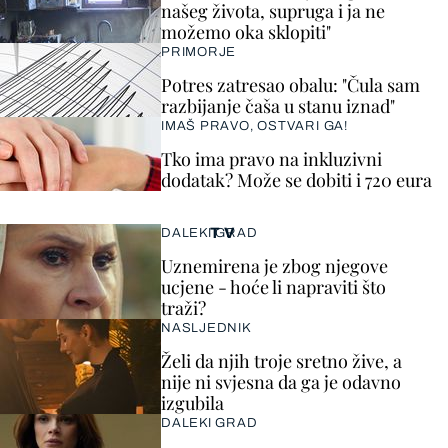
našeg života, supruga i ja ne
možemo oka sklopiti"
PRIMORJE
Potres zatresao obalu: "Čula sam
razbijanje čaša u stanu iznad"
IMAŠ PRAVO, OSTVARI GA!
Tko ima pravo na inkluzivni
dodatak? Može se dobiti i 720 eura
TV
DALEKI GRAD
Uznemirena je zbog njegove
ucjene - hoće li napraviti što
traži?
NASLJEDNIK
Želi da njih troje sretno žive, a
nije ni svjesna da ga je odavno
izgubila
DALEKI GRAD