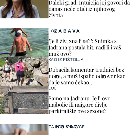
Daleki grad: Intuicija joj govori da
danas neće otići iz njihovog
života
ZABAVA
LOL
"Je li živ, zna li se?": Snimka s
Jadrana postala hit, radi li i vaš
muž ovo?
KAO IZ PIŠTOLJA
Dobacila komentar trudnici bez
noge, a muž ispalio odgovor kao
da je samo čekao…
LOL
Samo na Jadranu: Je li ovo
najbolje ili najgore divlje
parkiralište ove sezone?
NOVAC
ZA POSLODAVCE