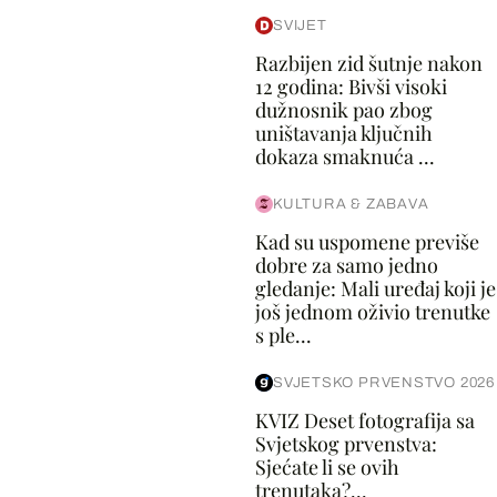
SVIJET
Razbijen zid šutnje nakon
12 godina: Bivši visoki
dužnosnik pao zbog
uništavanja ključnih
dokaza smaknuća ...
KULTURA & ZABAVA
Kad su uspomene previše
dobre za samo jedno
gledanje: Mali uređaj koji je
još jednom oživio trenutke
s ple...
SVJETSKO PRVENSTVO 2026
KVIZ Deset fotografija sa
Svjetskog prvenstva:
Sjećate li se ovih
trenutaka?...