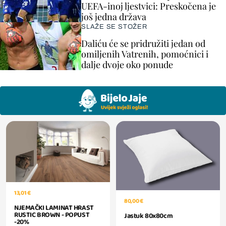
UEFA-inoj ljestvici: Preskočena je
još jedna država
SLAŽE SE STOŽER
Daliću će se pridružiti jedan od
omiljenih Vatrenih, pomoćnici i
dalje dvoje oko ponude
13,01 €
80,00 €
NJEMAČKI LAMINAT HRAST
RUSTIC BROWN - POPUST
Jastuk 80x80cm
-20%