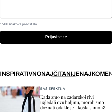
1500 znakova preostalo
Prijavite se
INSPIRATIVNO
NAJČITANIJE
NAJKOMEN
BAŠ EFEKTNA
Kada smo na zadarskoj rivi
ugledali ovu haljinu, morali smo
doznati odakle je – košta samo 18