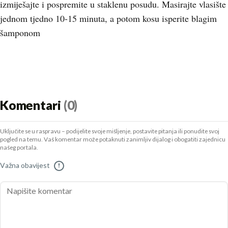
izmiješajte i pospremite u staklenu posudu. Masirajte vlasište
jednom tjedno 10-15 minuta, a potom kosu isperite blagim
šamponom
Komentari
(0)
Uključite se u raspravu – podijelite svoje mišljenje, postavite pitanja ili ponudite svoj
pogled na temu. Vaš komentar može potaknuti zanimljiv dijalog i obogatiti zajednicu
našeg portala.
Važna obavijest
!