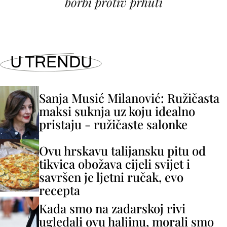
borbi protiv prhuti
U TRENDU
Sanja Musić Milanović: Ružičasta
maksi suknja uz koju idealno
pristaju - ružičaste salonke
Ovu hrskavu talijansku pitu od
tikvica obožava cijeli svijet i
savršen je ljetni ručak, evo
recepta
Kada smo na zadarskoj rivi
ugledali ovu haljinu, morali smo