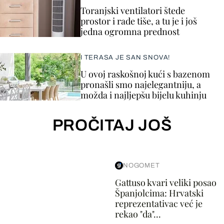
Toranjski ventilatori štede
prostor i rade tiše, a tu je i još
jedna ogromna prednost
I TERASA JE SAN SNOVA!
U ovoj raskošnoj kući s bazenom
pronašli smo najelegantniju, a
možda i najljepšu bijelu kuhinju
PROČITAJ JOŠ
NOGOMET
Gattuso kvari veliki posao
Španjolcima: Hrvatski
reprezentativac već je
rekao "da"...