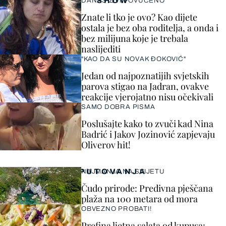
SHOW
DANAS ŽIVI POVUČENO
Znate li tko je ovo? Kao dijete
ostala je bez oba roditelja, a onda i
bez milijuna koje je trebala
naslijediti
"KAO DA SU NOVAK ĐOKOVIĆ"
Jedan od najpoznatijih svjetskih
parova stigao na Jadran, ovakve
reakcije vjerojatno nisu očekivali
SAMO DOBRA PISMA
Poslušajte kako to zvuči kad Nina
Badrić i Jakov Jozinović zapjevaju
Oliverov hit!
PUTOVANJA
NAJMANJA NA SVIJETU
Čudo prirode: Predivna pješčana
plaža na 100 metara od mora
OBVEZNO PROBATI!
Prefina ljetna salata od kupusa: