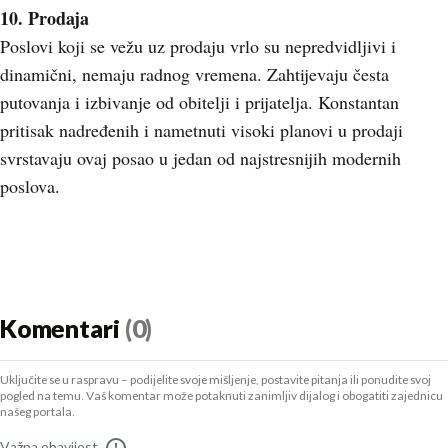
10. Prodaja
Poslovi koji se vežu uz prodaju vrlo su nepredvidljivi i
dinamični, nemaju radnog vremena. Zahtijevaju česta
putovanja i izbivanje od obitelji i prijatelja. Konstantan
pritisak nadređenih i nametnuti visoki planovi u prodaji
svrstavaju ovaj posao u jedan od najstresnijih modernih
poslova.
Komentari
(0)
Uključite se u raspravu – podijelite svoje mišljenje, postavite pitanja ili ponudite svoj
pogled na temu. Vaš komentar može potaknuti zanimljiv dijalog i obogatiti zajednicu
našeg portala.
Važna obavijest
!