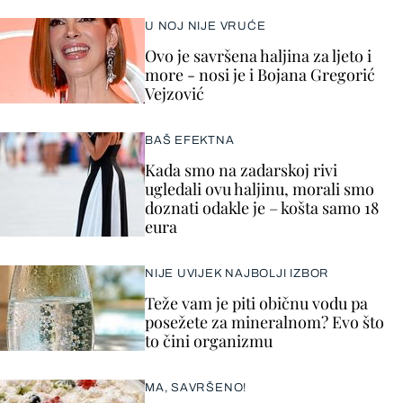
U NOJ NIJE VRUĆE
Ovo je savršena haljina za ljeto i
more - nosi je i Bojana Gregorić
Vejzović
BAŠ EFEKTNA
Kada smo na zadarskoj rivi
ugledali ovu haljinu, morali smo
doznati odakle je – košta samo 18
eura
NIJE UVIJEK NAJBOLJI IZBOR
Teže vam je piti običnu vodu pa
posežete za mineralnom? Evo što
to čini organizmu
MA, SAVRŠENO!