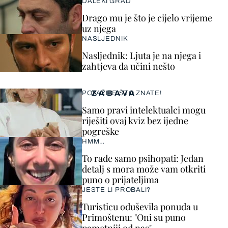
DALEKI GRAD
Drago mu je što je cijelo vrijeme
uz njega
NASLJEDNIK
Nasljednik: Ljuta je na njega i
zahtjeva da učini nešto
ZABAVA
POKAŽITE ŠTO ZNATE!
Samo pravi intelektualci mogu
riješiti ovaj kviz bez ijedne
pogreške
HMM…
To rade samo psihopati: Jedan
detalj s mora može vam otkriti
puno o prijateljima
JESTE LI PROBALI?
Turisticu oduševila ponuda u
Primoštenu: "Oni su puno