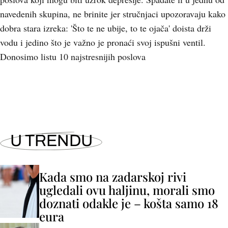
navedenih skupina, ne brinite jer stručnjaci upozoravaju kako
dobra stara izreka: 'Što te ne ubije, to te ojača' doista drži
vodu i jedino što je važno je pronaći svoj ispušni ventil.
Donosimo listu 10 najstresnijih poslova
U TRENDU
Kada smo na zadarskoj rivi
ugledali ovu haljinu, morali smo
doznati odakle je – košta samo 18
eura