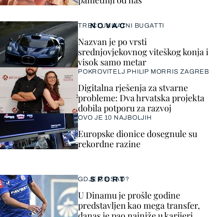
pametniji od nas"
NOVAC
TREĆI UNIKATNI BUGATTI
Nazvan je po vrsti
srednjovjekovnog viteškog konja i
visok samo metar
POKROVITELJ PHILIP MORRIS ZAGREB
Digitalna rješenja za stvarne
probleme: Dva hrvatska projekta
dobila potporu za razvoj
OVO JE 10 NAJBOLJIH
Europske dionice dosegnule su
rekordne razine
SPORT
GDJE ĆE SAD?
U Dinamu je prošle godine
predstavljen kao mega transfer,
danas je pao najniže u karijeri