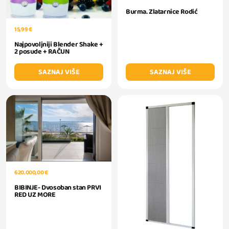
Burma. Zlatarnice Rodić
15,99 €
Najpovoljniji Blender Shake +
2 posude + RAČUN
SAZNAJ VIŠE
SAZNAJ VIŠE
620.000,00 €
BIBINJE- Dvosoban stan PRVI
RED UZ MORE