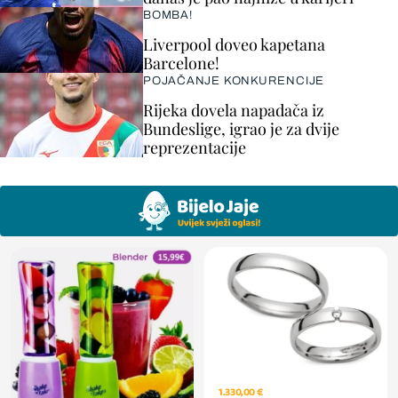
BOMBA!
Liverpool doveo kapetana
Barcelone!
POJAČANJE KONKURENCIJE
Rijeka dovela napadača iz
Bundeslige, igrao je za dvije
reprezentacije
1.330,00 €