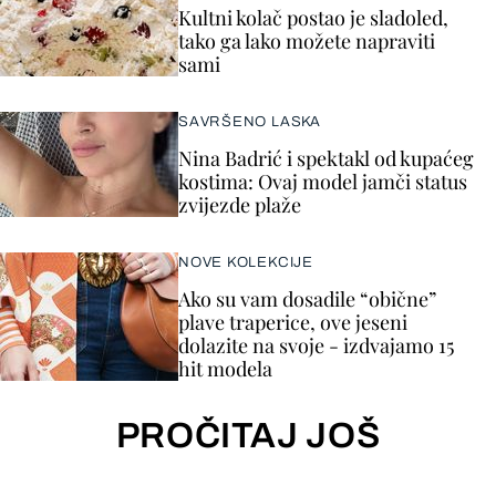
Kultni kolač postao je sladoled,
tako ga lako možete napraviti
sami
SAVRŠENO LASKA
Nina Badrić i spektakl od kupaćeg
kostima: Ovaj model jamči status
zvijezde plaže
NOVE KOLEKCIJE
Ako su vam dosadile “obične”
plave traperice, ove jeseni
dolazite na svoje - izdvajamo 15
hit modela
PROČITAJ JOŠ