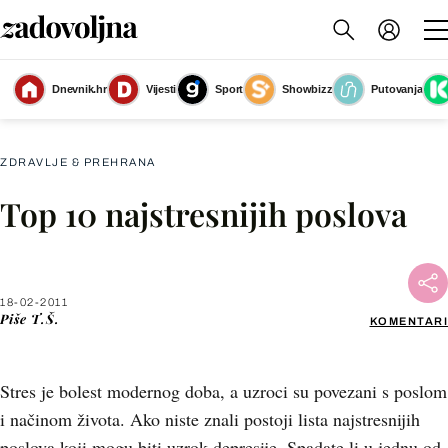
Dnevnik.hr
Vijesti
Sport
Showbizz
Putovanja
Slika nije dostupna
ZDRAVLJE & PREHRANA
Top 10 najstresnijih poslova
Facebook
X
18-02-2011
Piše
T.Š.
KOMENTARI
WhatsApp
Stres je bolest modernog doba, a uzroci su povezani s poslom
Viber
i načinom života. Ako niste znali postoji lista najstresnijih
poslova koji mogu biti uzrok depresije. Spadate li u jednu od