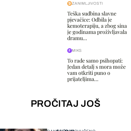
ZANIMLJIVOSTI
Teška sudbina slavne
pjevačice: Odbila je
kemoterapiju, a zbog sina
je godinama proživljavala
dramu...
MIKS
To rade samo psihopati:
Jedan detalj s mora može
vam otkriti puno o
prijateljima...
PROČITAJ JOŠ