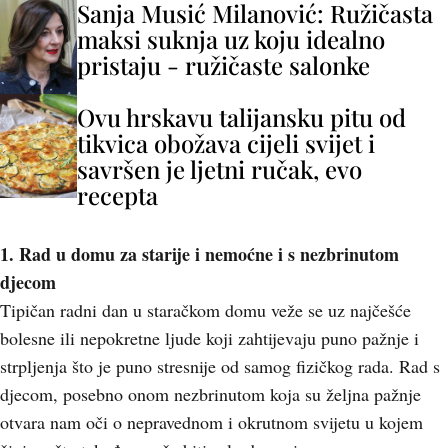
Sanja Musić Milanović: Ružičasta
maksi suknja uz koju idealno
pristaju - ružičaste salonke
Ovu hrskavu talijansku pitu od
tikvica obožava cijeli svijet i
savršen je ljetni ručak, evo
recepta
1. Rad u domu za starije i nemoćne i s nezbrinutom
djecom
Tipičan radni dan u staračkom domu veže se uz najčešće
bolesne ili nepokretne ljude koji zahtijevaju puno pažnje i
strpljenja što je puno stresnije od samog fizičkog rada. Rad s
djecom, posebno onom nezbrinutom koja su željna pažnje
otvara nam oči o nepravednom i okrutnom svijetu u kojem