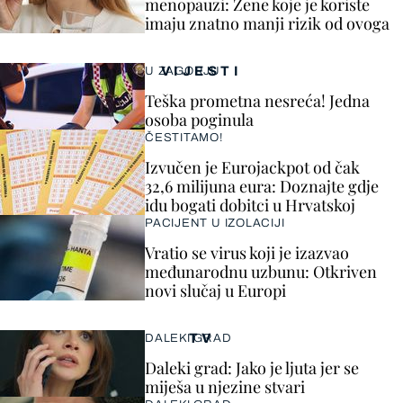
menopauzi: Žene koje je koriste
imaju znatno manji rizik od ovoga
VIJESTI
U ZAGORJU
Teška prometna nesreća! Jedna
osoba poginula
ČESTITAMO!
Izvučen je Eurojackpot od čak
32,6 milijuna eura: Doznajte gdje
idu bogati dobitci u Hrvatskoj
PACIJENT U IZOLACIJI
Vratio se virus koji je izazvao
međunarodnu uzbunu: Otkriven
novi slučaj u Europi
TV
DALEKI GRAD
Daleki grad: Jako je ljuta jer se
miješa u njezine stvari