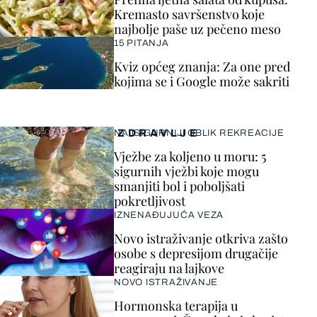
Kremasto savršenstvo koje
najbolje paše uz pečeno meso
15 PITANJA
Kviz općeg znanja: Za one pred
kojima se i Google može sakriti
ZDRAVLJE
NAJSIGURNIJI OBLIK REKREACIJE
Vježbe za koljeno u moru: 5
sigurnih vježbi koje mogu
smanjiti bol i poboljšati
pokretljivost
IZNENAĐUJUĆA VEZA
Novo istraživanje otkriva zašto
osobe s depresijom drugačije
reagiraju na lajkove
NOVO ISTRAŽIVANJE
Hormonska terapija u