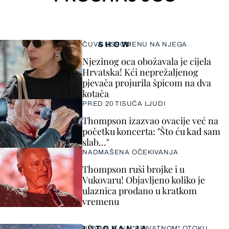
SHOW
ČUVA USPOMENU NA NJEGA
Njezinog oca obožavala je cijela
Hrvatska! Kći neprežaljenog
pjevača projurila špicom na dva
kotača
PRED 20 TISUĆA LJUDI
Thompson izazvao ovacije već na
početku koncerta: "Što ću kad sam
slab..."
NADMAŠENA OČEKIVANJA
Thompson ruši brojke i u
Vukovaru! Objavljeno koliko je
ulaznica prodano u kratkom
vremenu
PUTOVANJA
UŽIVANJE NA "PRIVATNOM" OTOKU