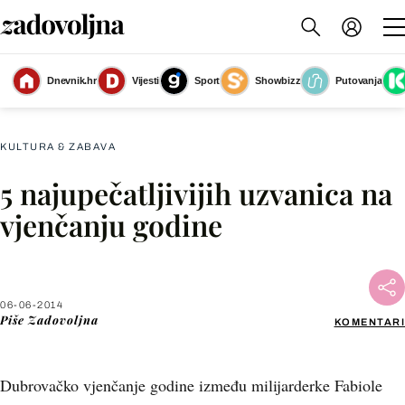
Dnevnik.hr
Vijesti
Sport
Showbizz
Putovanja
Slika nije dostupna
KULTURA & ZABAVA
5 najupečatljivijih uzvanica na
Facebook
vjenčanju godine
X
06-06-2014
WhatsApp
Piše
Zadovoljna
KOMENTARI
Viber
Dubrovačko vjenčanje godine između milijarderke Fabiole