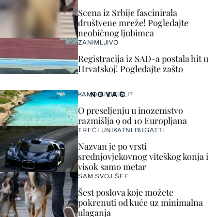
Scena iz Srbije fascinirala
društvene mreže! Pogledajte
neobičnog ljubimca
ZANIMLJIVO
Registracija iz SAD-a postala hit u
Hrvatskoj! Pogledajte zašto
NOVAC
KAMO BI OTIŠLI?
O preseljenju u inozemstvo
razmišlja 9 od 10 Europljana
TREĆI UNIKATNI BUGATTI
Nazvan je po vrsti
srednjovjekovnog viteškog konja i
visok samo metar
SAM SVOJ ŠEF
Šest poslova koje možete
pokrenuti od kuće uz minimalna
ulaganja