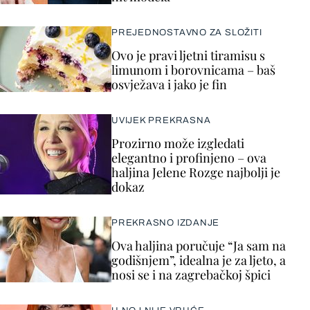
PREJEDNOSTAVNO ZA SLOŽITI
Ovo je pravi ljetni tiramisu s
limunom i borovnicama – baš
osvježava i jako je fin
UVIJEK PREKRASNA
Prozirno može izgledati
elegantno i profinjeno – ova
haljina Jelene Rozge najbolji je
dokaz
PREKRASNO IZDANJE
Ova haljina poručuje “Ja sam na
godišnjem”, idealna je za ljeto, a
nosi se i na zagrebačkoj špici