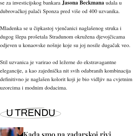
Jasona Beckmana
se za investicijskog bankara
udala u
dubrovačkoj palači Sponza pred više od 400 uzvanika.
Mladenka se u čipkastoj vjenčanici naglašenog struka i
dugog šlepa prošetala Stradunom okružena djevojčicama
odjeven u konaovske nošnje koje su joj nosile dugačak veo.
Stil uzvanica je varirao od ležerne do ekstravagantne
elegancije, a kao zajednička nit svih odabranih kombinacija
definitivno je naglašen kolorit koji je bio vidljiv na cvjetnim
uzorcima i modnim dodacima.
U TRENDU
Kada smo na zadarskoj rivi