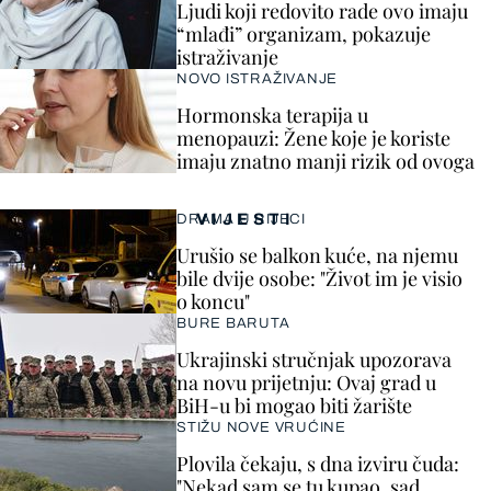
Ljudi koji redovito rade ovo imaju
“mlađi” organizam, pokazuje
istraživanje
NOVO ISTRAŽIVANJE
Hormonska terapija u
menopauzi: Žene koje je koriste
imaju znatno manji rizik od ovoga
VIJESTI
DRAMA U RIJECI
Urušio se balkon kuće, na njemu
bile dvije osobe: "Život im je visio
o koncu"
BURE BARUTA
Ukrajinski stručnjak upozorava
na novu prijetnju: Ovaj grad u
BiH-u bi mogao biti žarište
STIŽU NOVE VRUĆINE
Plovila čekaju, s dna izviru čuda:
"Nekad sam se tu kupao, sad