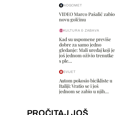
NOGOMET
VIDEO Marco Pašalić zabio
novu golčinu
KULTURA & ZABAVA
Kad su uspomene previše
dobre za samo jedno
gledanje: Mali uređaj koji je
još jednom oživio trenutke
s ple...
SVIJET
Autom pokosio bicikliste u
Italiji: Vratio se i još
jednom se zabio u njih...
PROČITAJ JOŠ