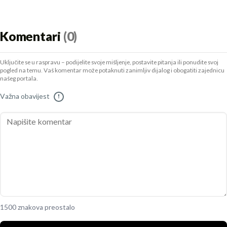
Komentari
(0)
Uključite se u raspravu – podijelite svoje mišljenje, postavite pitanja ili ponudite svoj
pogled na temu. Vaš komentar može potaknuti zanimljiv dijalog i obogatiti zajednicu
našeg portala.
Važna obavijest
!
1500 znakova preostalo