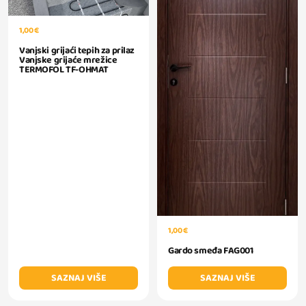
1,00 €
Vanjski grijaći tepih za prilaz
Vanjske grijaće mrežice
TERMOFOL TF-OHMAT
1,00 €
Gardo smeđa FAG001
SAZNAJ VIŠE
SAZNAJ VIŠE