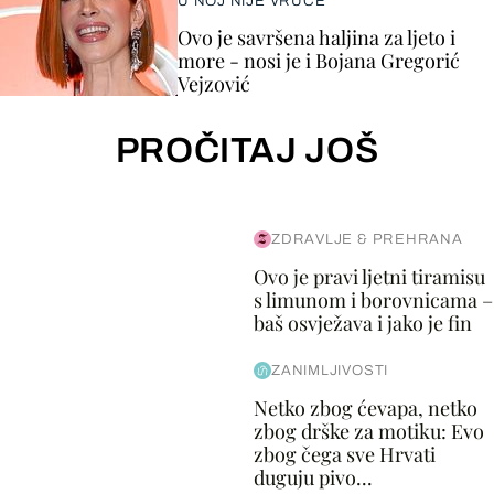
U NOJ NIJE VRUĆE
Ovo je savršena haljina za ljeto i
more - nosi je i Bojana Gregorić
Vejzović
PROČITAJ JOŠ
ZDRAVLJE & PREHRANA
Ovo je pravi ljetni tiramisu
s limunom i borovnicama –
baš osvježava i jako je fin
ZANIMLJIVOSTI
Netko zbog ćevapa, netko
zbog drške za motiku: Evo
zbog čega sve Hrvati
duguju pivo...