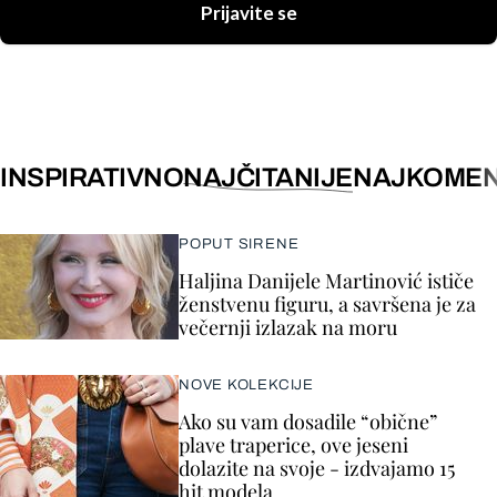
Prijavite se
INSPIRATIVNO
NAJČITANIJE
NAJKOMEN
POPUT SIRENE
Haljina Danijele Martinović ističe
ženstvenu figuru, a savršena je za
večernji izlazak na moru
NOVE KOLEKCIJE
Ako su vam dosadile “obične”
plave traperice, ove jeseni
dolazite na svoje - izdvajamo 15
hit modela