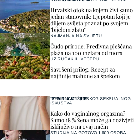
Hrvatski otok na kojem živi samo
jedan stanovnik: Ljepotan koji je
diljem svijeta poznat po svojem
"bijelom zlatu"
NAJMANJA NA SVIJETU
Čudo prirode: Predivna pješčana
plaža na 100 metara od mora
UZ RUČAK ILI VEČERU
Savršeni prilog: Recept za
najfinije mahune sa špekom
ZDRAVLJE
"VRHUNAC" ŽENSKOG SEKSUALNOG
ISKUSTVA
Kako do vaginalnog orgazma?
Samo 18 % žena može ga doživjeti
isključivo na ovaj način
STUDIJA NA GOTOVO 1.900 OSOBA