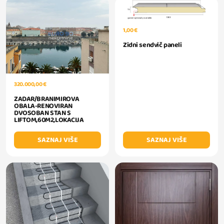
1,00 €
Zidni sendvič paneli
320.000,00 €
ZADAR/BRANIMIROVA
OBALA-RENOVIRAN
DVOSOBAN STAN S
LIFTOM,60M2,LOKACIJA
SAZNAJ VIŠE
SAZNAJ VIŠE