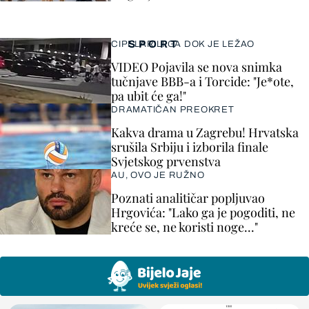
SPORT
CIPELARILI GA DOK JE LEŽAO
VIDEO Pojavila se nova snimka
tučnjave BBB-a i Torcide: "Je*ote,
pa ubit će ga!"
DRAMATIČAN PREOKRET
Kakva drama u Zagrebu! Hrvatska
srušila Srbiju i izborila finale
Svjetskog prvenstva
AU, OVO JE RUŽNO
Poznati analitičar popljuvao
Hrgovića: "Lako ga je pogoditi, ne
kreće se, ne koristi noge..."