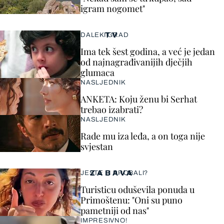
igram nogomet"
TV
DALEKI GRAD
Ima tek šest godina, a već je jedan
od najnagrađivanijih dječjih
glumaca
NASLJEDNIK
ANKETA: Koju ženu bi Serhat
trebao izabrati?
NASLJEDNIK
Rade mu iza leđa, a on toga nije
svjestan
ZABAVA
JESTE LI PROBALI?
Turisticu oduševila ponuda u
Primoštenu: "Oni su puno
pametniji od nas"
IMPRESIVNO!