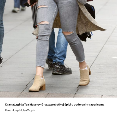
Dramaturginja Tea Matanović na zagrebačkoj špici u poderanim trapericama
Foto: Josip Moler/Cropix