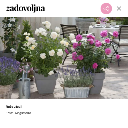
Ruže u tegli
Foto: Living4media