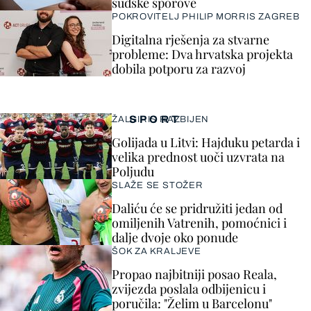
sudske sporove
POKROVITELJ PHILIP MORRIS ZAGREB
Digitalna rješenja za stvarne
probleme: Dva hrvatska projekta
dobila potporu za razvoj
SPORT
ŽALGIRIS RAZBIJEN
Golijada u Litvi: Hajduku petarda i
velika prednost uoči uzvrata na
Poljudu
SLAŽE SE STOŽER
Daliću će se pridružiti jedan od
omiljenih Vatrenih, pomoćnici i
dalje dvoje oko ponude
ŠOK ZA KRALJEVE
Propao najbitniji posao Reala,
zvijezda poslala odbijenicu i
poručila: "Želim u Barcelonu"