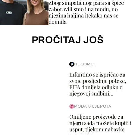
Zbog simpatičnog para sa špice
zaboravili smo i na modu, no
njezina haljina itekako nas se
dojmila
PROČITAJ JOŠ
NOGOMET
Infantino se ispričao za
svoje posljednje poteze,
FIFA donijela odluku o
njegovoj sudbini...
MODA & LJEPOTA
Omiljene proizvode za
njegu sada možete kupiti i
usput, tijekom nabavke