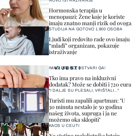
NOVO ISTRAŽIVANJE
Hormonska terapija u
menopauzi: Žene koje je koriste
imaju znatno manji rizik od ovoga
STUDIJA NA GOTOVO 1.900 OSOBA
Ljudi koji redovito rade ovo imaju
“mlađi” organizam, pokazuje
istraživanje
VIJESTI
IMAŠ PRAVO, OSTVARI GA!
Tko ima pravo na inkluzivni
dodatak? Može se dobiti i 720 eura
"I DALJE SU PLESALI, VRIŠTALI..."
Turisti mu zapalili apartman: "U
30 minuta nestalo je 50 godina
našeg života, supruga i ja ne
možemo oka sklopiti"
KAOS U CEUTI
Na stotine maloljetnika lutaju