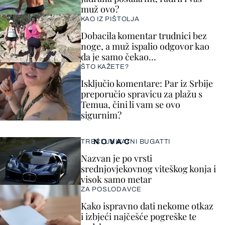
muž ovo?
KAO IZ PIŠTOLJA
Dobacila komentar trudnici bez
noge, a muž ispalio odgovor kao
da je samo čekao…
ŠTO KAŽETE?
Isključio komentare: Par iz Srbije
preporučio spravicu za plažu s
Temua, čini li vam se ovo
sigurnim?
NOVAC
TREĆI UNIKATNI BUGATTI
Nazvan je po vrsti
srednjovjekovnog viteškog konja i
visok samo metar
ZA POSLODAVCE
Kako ispravno dati nekome otkaz
i izbjeći najčešće pogreške te