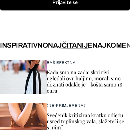
Prijavite se
INSPIRATIVNO
NAJČITANIJE
NAJKOMEN
BAŠ EFEKTNA
Kada smo na zadarskoj rivi
ugledali ovu haljinu, morali smo
doznati odakle je – košta samo 18
eura
(NE)PRIMJERENA?
Svećenik kritizirao kratku odjeću
usred toplinskog vala, slažete li se
s njim?