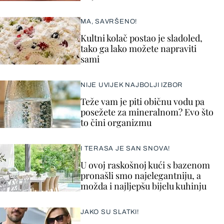
MA, SAVRŠENO!
Kultni kolač postao je sladoled,
tako ga lako možete napraviti
sami
NIJE UVIJEK NAJBOLJI IZBOR
Teže vam je piti običnu vodu pa
posežete za mineralnom? Evo što
to čini organizmu
I TERASA JE SAN SNOVA!
U ovoj raskošnoj kući s bazenom
pronašli smo najelegantniju, a
možda i najljepšu bijelu kuhinju
JAKO SU SLATKI!