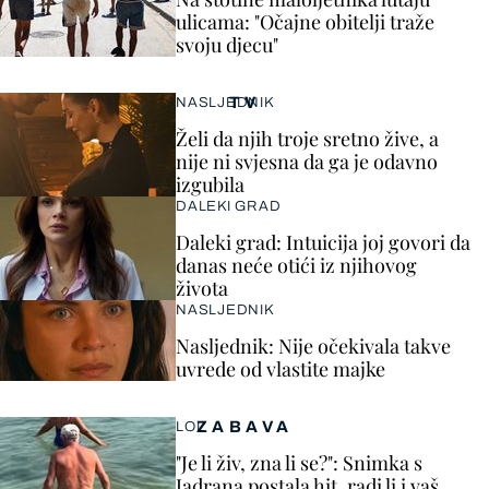
ulicama: "Očajne obitelji traže
svoju djecu"
TV
NASLJEDNIK
Želi da njih troje sretno žive, a
nije ni svjesna da ga je odavno
izgubila
DALEKI GRAD
Daleki grad: Intuicija joj govori da
danas neće otići iz njihovog
života
NASLJEDNIK
Nasljednik: Nije očekivala takve
uvrede od vlastite majke
ZABAVA
LOL
"Je li živ, zna li se?": Snimka s
Jadrana postala hit, radi li i vaš