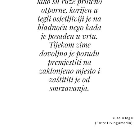
Iako su ruže prilično
otporne, korijen u
tegli osjetljiviji je na
hladnoću nego kada
je posađen u vrtu.
Tijekom zime
dovoljno je posudu
premjestiti na
zaklonjeno mjesto i
zaštititi je od
smrzavanja.
Ruže u tegli
(Foto: Living4media)
+
7