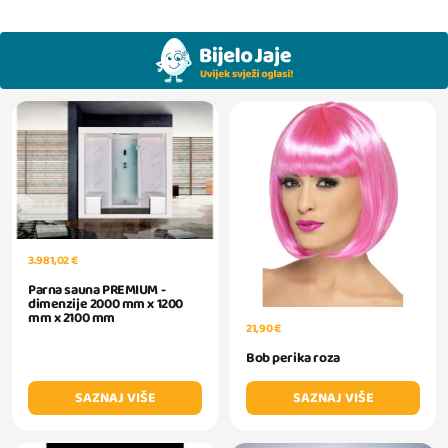
3.981,02 €
Parna sauna PREMIUM -
dimenzije 2000 mm x 1200
mm x 2100 mm
21,90 €
Bob perika roza
SAZNAJ VIŠE
SAZNAJ VIŠE