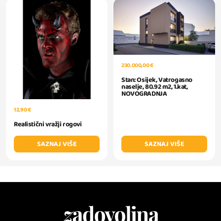
230.000,00 €
Stan: Osijek, Vatrogasno
naselje, 80.92 m2, 1.kat,
NOVOGRADNJA
12,90 €
Realistični vražji rogovi
SAZNAJ VIŠE
SAZNAJ VIŠE