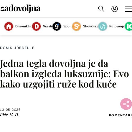
Dnevnik.hr
Vijesti
Sport
Showbizz
Putovanja
Ruže u tegli
(Foto: Living4media)
DOM & UREĐENJE
Jedna tegla dovoljna je da
Facebook
balkon izgleda luksuznije: Evo
kako uzgojiti ruže kod kuće
X
WhatsApp
13-05-2026
Piše
N. H.
KOMENTARI
Viber