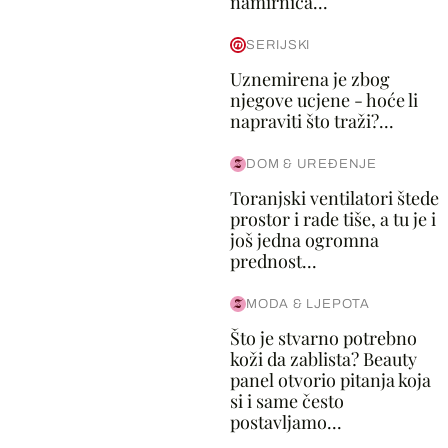
namirnica...
SERIJSKI
Uznemirena je zbog
njegove ucjene - hoće li
napraviti što traži?...
DOM & UREĐENJE
Toranjski ventilatori štede
prostor i rade tiše, a tu je i
još jedna ogromna
prednost...
MODA & LJEPOTA
Što je stvarno potrebno
koži da zablista? Beauty
panel otvorio pitanja koja
si i same često
postavljamo...