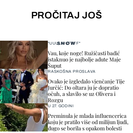
PROČITAJ JOŠ
SHOW
"UUUUUUFFFF"
Vau, koje noge! Ružičasti badić
istaknuo je najbolje adute Maje
Šuput
RASKOŠNA PROSLAVA
Ovako je izgledalo vjenčanje Tije
Jurčić: Do oltara ju je dopratio
očuh, a slavilo se uz Olivera i
Rozgu
U 27. GODINI
Preminula je mlada influencerica
koju je pratilo više od milijun ljudi,
dugo se borila s opakom bolesti