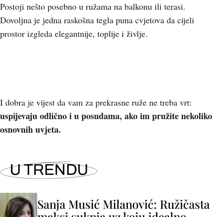
Postoji nešto posebno u ružama na balkonu ili terasi.
Dovoljna je jedna raskošna tegla puna cvjetova da cijeli
prostor izgleda elegantnije, toplije i življe.
I dobra je vijest da vam za prekrasne ruže ne treba vrt:
uspijevaju odlično i u posudama, ako im pružite nekoliko
osnovnih uvjeta.
U TRENDU
Sanja Musić Milanović: Ružičasta
maksi suknja uz koju idealno