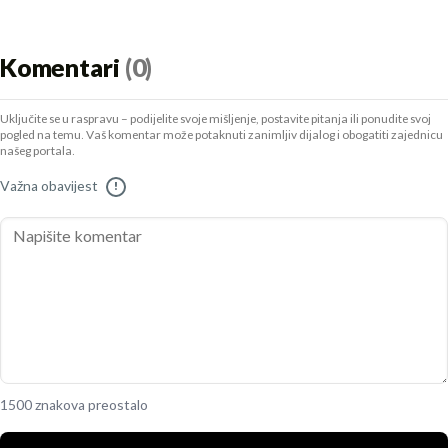
Komentari
(0)
Uključite se u raspravu – podijelite svoje mišljenje, postavite pitanja ili ponudite svoj
pogled na temu. Vaš komentar može potaknuti zanimljiv dijalog i obogatiti zajednicu
našeg portala.
Važna obavijest
!
1500 znakova preostalo