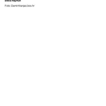
Beba majmun
Foto: Damir Kranjac/zoo.hr