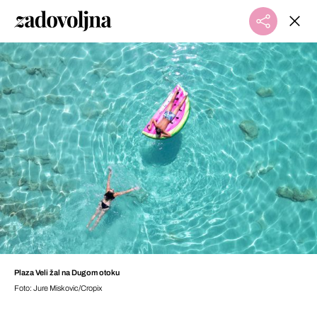
Plaza Veli žal na Dugom otoku
Foto: Jure Miskovic/Cropix