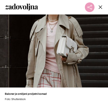
Baloner je omiljeni proljetni komad
Foto: Shutterstock