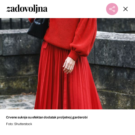
Crvene suknje su efektan dodatak proljetnoj garderobi
Foto: Shutterstock