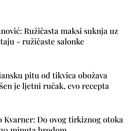
nović: Ružičasta maksi suknja uz
taju - ružičaste salonke
jansku pitu od tikvica obožava
vršen je ljetni ručak, evo recepta
o Kvarner: Do ovog tirkiznog otoka
o 20 minuta brodom