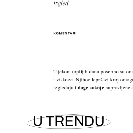
izgled.
KOMENTARI
Tijekom toplijih dana posebno su omi
i viskoze. Njihov lepršavi kroj omog
duge suknje
izgledaju i
napravljene 
U TRENDU