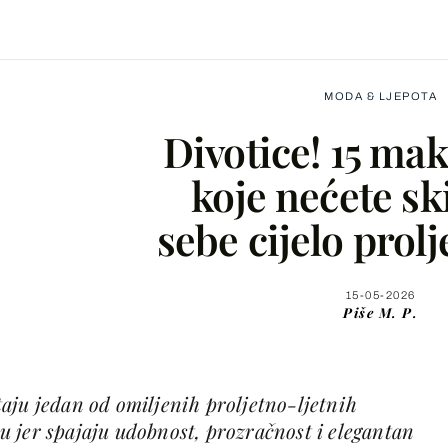
MODA & LJEPOTA
Divotice! 15 mak
koje nećete sk
sebe cijelo prolje
Facebook
X
15-05-2026
Piše
M. P.
WhatsApp
aju jedan od omiljenih proljetno-ljetnih
Viber
 jer spajaju udobnost, prozračnost i elegantan