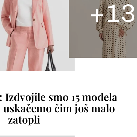
+
1
: Izdvojile smo 15 modela
e uskačemo čim još malo
zatopli