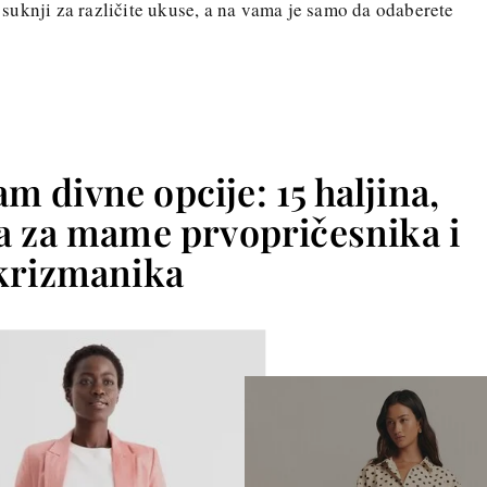
suknji za različite ukuse, a na vama je samo da odaberete
m divne opcije: 15 haljina,
ta za mame prvopričesnika i
krizmanika