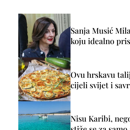
Sanja Musić Mila
koju idealno pris
Ovu hrskavu tali
cijeli svijet i sa
Nisu Karibi, neg
stiže se za sam