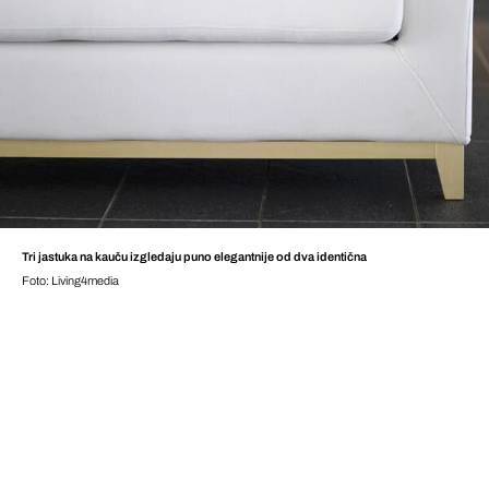
Tri jastuka na kauču izgledaju puno elegantnije od dva identična
Foto: Living4media