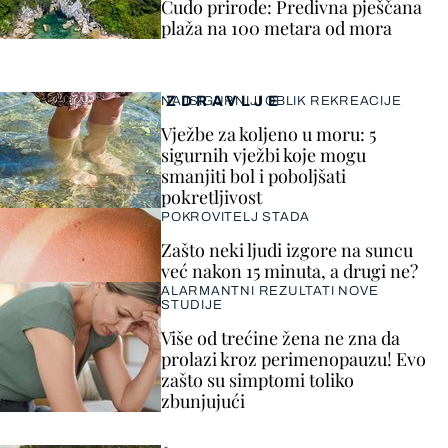
Čudo prirode: Predivna pješčana
plaža na 100 metara od mora
ZDRAVLJE
NAJSIGURNIJI OBLIK REKREACIJE
Vježbe za koljeno u moru: 5
sigurnih vježbi koje mogu
smanjiti bol i poboljšati
pokretljivost
POKROVITELJ STADA
Zašto neki ljudi izgore na suncu
već nakon 15 minuta, a drugi ne?
ALARMANTNI REZULTATI NOVE
STUDIJE
Više od trećine žena ne zna da
prolazi kroz perimenopauzu! Evo
zašto su simptomi toliko
zbunjujući