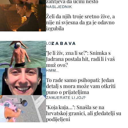
zahtjeva da učini nešto
NASLJEDNIK
Želi da njih troje sretno žive, a
nije ni svjesna da ga je odavno
izgubila
ZABAVA
LOL
"Je li živ, zna li se?": Snimka s
Jadrana postala hit, radi li i vaš
muž ovo?
HMM…
To rade samo psihopati: Jedan
detalj s mora može vam otkriti
puno o prijateljima
ZAMJERATE LI JOJ?
"Koja kuja…": Snašla se na
hrvatskoj granici, ali gledatelji su
podijeljeni