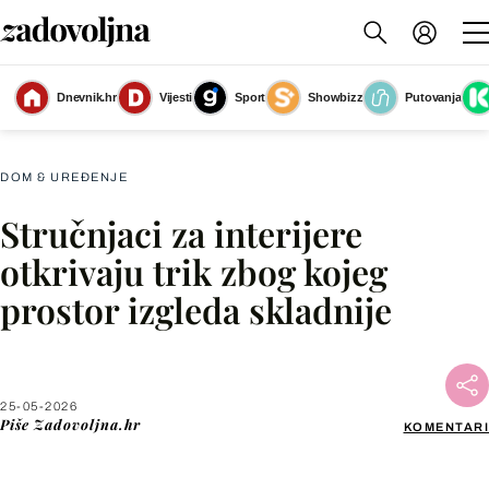
Tri jastuka na kauču izgledaju puno elegantnije od dva identična
(Foto:
Dnevnik.hr
Vijesti
Sport
Showbizz
Putovanja
Living4media)
DOM & UREĐENJE
Stručnjaci za interijere
Facebook
otkrivaju trik zbog kojeg
prostor izgleda skladnije
X
WhatsApp
25-05-2026
Piše
Zadovoljna.hr
KOMENTARI
Viber