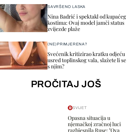
SAVRŠENO LASKA
Nina Badrić i spektakl od kupaćeg
kostima: Ovaj model jamči status
zvijezde plaže
(NE)PRIMJERENA?
Svećenik kritizirao kratku odjeću
usred toplinskog vala, slažete li se
s njim?
PROČITAJ JOŠ
SVIJET
Opasna situacija u
njemačkoj zračnoj luci
razbjesnila Ruse: "Ova