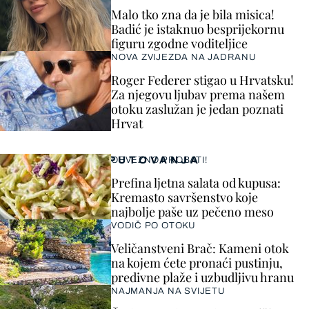
Malo tko zna da je bila misica!
Badić je istaknuo besprijekornu
figuru zgodne voditeljice
NOVA ZVIJEZDA NA JADRANU
Roger Federer stigao u Hrvatsku!
Za njegovu ljubav prema našem
otoku zaslužan je jedan poznati
Hrvat
PUTOVANJA
OBVEZNO PROBATI!
Prefina ljetna salata od kupusa:
Kremasto savršenstvo koje
najbolje paše uz pečeno meso
VODIČ PO OTOKU
Veličanstveni Brač: Kameni otok
na kojem ćete pronaći pustinju,
predivne plaže i uzbudljivu hranu
NAJMANJA NA SVIJETU