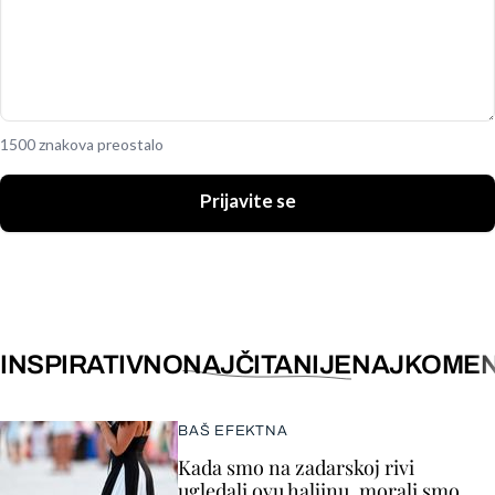
1500 znakova preostalo
Prijavite se
INSPIRATIVNO
NAJČITANIJE
NAJKOMEN
BAŠ EFEKTNA
Kada smo na zadarskoj rivi
ugledali ovu haljinu, morali smo