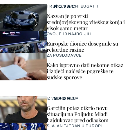
NOVAC
TREĆI UNIKATNI BUGATTI
Nazvan je po vrsti
srednjovjekovnog viteškog konja i
visok samo metar
OVO JE 10 NAJBOLJIH
Europske dionice dosegnule su
rekordne razine
ZA POSLODAVCE
Kako ispravno dati nekome otkaz
i izbjeći najčešće pogreške te
sudske sporove
SPORT
IZ VEDRA NEBA
Garcijin potez otkrio novu
situaciju na Poljudu: Mladi
hajdukovac pred odlaskom
SJAJAN TJEDAN U EUROPI