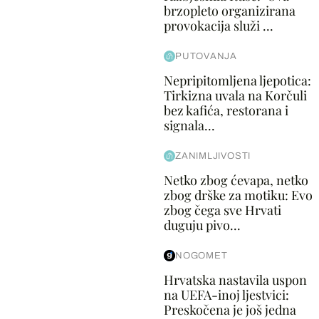
brzopleto organizirana
provokacija služi ...
PUTOVANJA
Nepripitomljena ljepotica:
Tirkizna uvala na Korčuli
bez kafića, restorana i
signala...
ZANIMLJIVOSTI
Netko zbog ćevapa, netko
zbog drške za motiku: Evo
zbog čega sve Hrvati
duguju pivo...
NOGOMET
Hrvatska nastavila uspon
na UEFA-inoj ljestvici:
Preskočena je još jedna