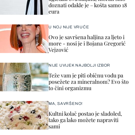
doznati odakle je – košta samo 18
eura
U NOJ NIJE VRUĆE
Ovo je savršena haljina za ljeto i
more - nosi je i Bojana Gregorić
Vejzović
NIJE UVIJEK NAJBOLJI IZBOR
Teže vam je piti običnu vodu pa
posežete za mineralnom? Evo što
to čini organizmu
MA, SAVRŠENO!
Kultni kolač postao je sladoled,
tako ga lako možete napraviti
sami