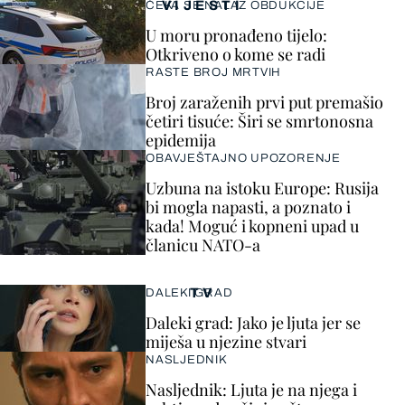
VIJESTI
ČEKA SE NALAZ OBDUKCIJE
U moru pronađeno tijelo:
Otkriveno o kome se radi
RASTE BROJ MRTVIH
Broj zaraženih prvi put premašio
četiri tisuće: Širi se smrtonosna
epidemija
OBAVJEŠTAJNO UPOZORENJE
Uzbuna na istoku Europe: Rusija
bi mogla napasti, a poznato i
kada! Moguć i kopneni upad u
članicu NATO-a
TV
DALEKI GRAD
Daleki grad: Jako je ljuta jer se
miješa u njezine stvari
NASLJEDNIK
Nasljednik: Ljuta je na njega i