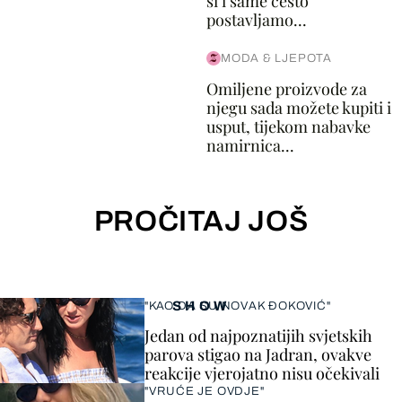
si i same često
postavljamo...
MODA & LJEPOTA
Omiljene proizvode za
njegu sada možete kupiti i
usput, tijekom nabavke
namirnica...
PROČITAJ JOŠ
SHOW
"KAO DA SU NOVAK ĐOKOVIĆ"
Jedan od najpoznatijih svjetskih
parova stigao na Jadran, ovakve
reakcije vjerojatno nisu očekivali
"VRUĆE JE OVDJE"