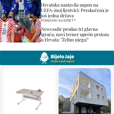
Hrvatska nastavila uspon na
UEFA-inoj ljestvici: Preskočena je
još jedna država
PONOVNI SUSRET?
Newcastle prodao tri glavna
igrača, novi trener uperio prstom
u Hrvata: "Želim njega!"