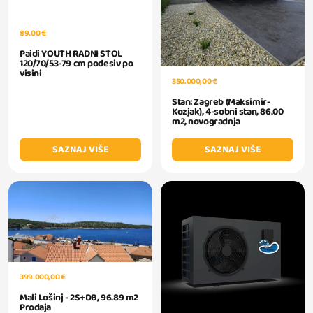
89,00 €
Paidi YOUTH RADNI STOL
120/70/53-79 cm podesiv po
visini
350.000,00 €
Stan: Zagreb (Maksimir-
Kozjak), 4-sobni stan, 86.00
m2, novogradnja
SAZNAJ VIŠE
SAZNAJ VIŠE
399.000,00 €
Mali Lošinj - 2S+DB, 96.89 m2
Prodaja