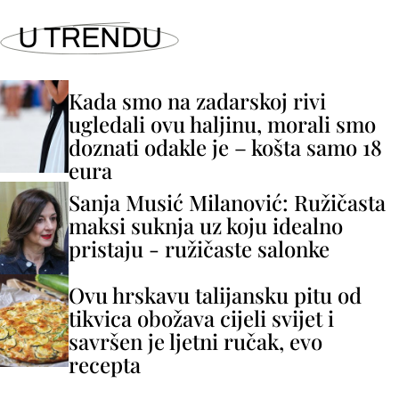
U TRENDU
Kada smo na zadarskoj rivi
ugledali ovu haljinu, morali smo
doznati odakle je – košta samo 18
eura
Sanja Musić Milanović: Ružičasta
maksi suknja uz koju idealno
pristaju - ružičaste salonke
Ovu hrskavu talijansku pitu od
tikvica obožava cijeli svijet i
savršen je ljetni ručak, evo
recepta