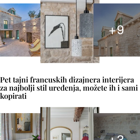
+
9
Pet tajni francuskih dizajnera interijera
za najbolji stil uređenja, možete ih i sami
kopirati
+
3