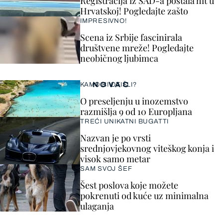
Registracija iz SAD-a postala hit u
Hrvatskoj! Pogledajte zašto
IMPRESIVNO!
Scena iz Srbije fascinirala
društvene mreže! Pogledajte
neobičnog ljubimca
NOVAC
KAMO BI OTIŠLI?
O preseljenju u inozemstvo
razmišlja 9 od 10 Europljana
TREĆI UNIKATNI BUGATTI
Nazvan je po vrsti
srednjovjekovnog viteškog konja i
visok samo metar
SAM SVOJ ŠEF
Šest poslova koje možete
pokrenuti od kuće uz minimalna
ulaganja