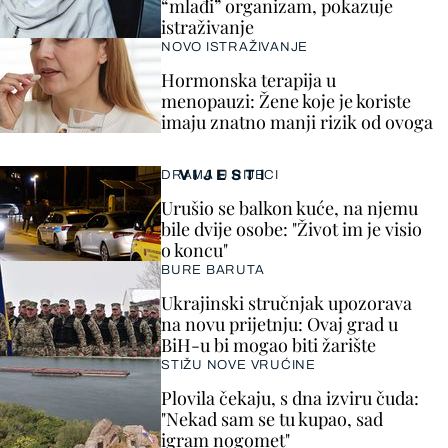
“mlađi” organizam, pokazuje
istraživanje
NOVO ISTRAŽIVANJE
Hormonska terapija u
menopauzi: Žene koje je koriste
imaju znatno manji rizik od ovoga
VIJESTI
DRAMA U RIJECI
Urušio se balkon kuće, na njemu
bile dvije osobe: "Život im je visio
o koncu"
BURE BARUTA
Ukrajinski stručnjak upozorava
na novu prijetnju: Ovaj grad u
BiH-u bi mogao biti žarište
STIŽU NOVE VRUĆINE
Plovila čekaju, s dna izviru čuda:
"Nekad sam se tu kupao, sad
igram nogomet"