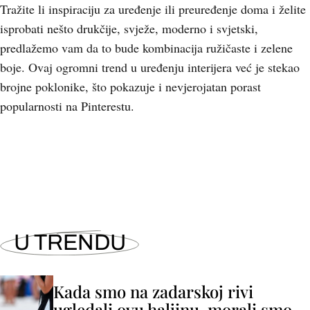
Tražite li inspiraciju za uređenje ili preuređenje doma i želite
isprobati nešto drukčije, svježe, moderno i svjetski,
predlažemo vam da to bude kombinacija ružičaste i zelene
boje. Ovaj ogromni trend u uređenju interijera već je stekao
brojne poklonike, što pokazuje i nevjerojatan porast
popularnosti na Pinterestu.
+
7
U TRENDU
Kada smo na zadarskoj rivi
ugledali ovu haljinu, morali smo