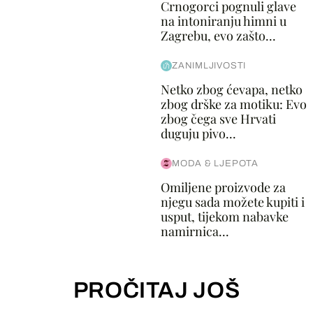
Crnogorci pognuli glave
na intoniranju himni u
Zagrebu, evo zašto...
ZANIMLJIVOSTI
Netko zbog ćevapa, netko
zbog drške za motiku: Evo
zbog čega sve Hrvati
duguju pivo...
MODA & LJEPOTA
Omiljene proizvode za
njegu sada možete kupiti i
usput, tijekom nabavke
namirnica...
PROČITAJ JOŠ