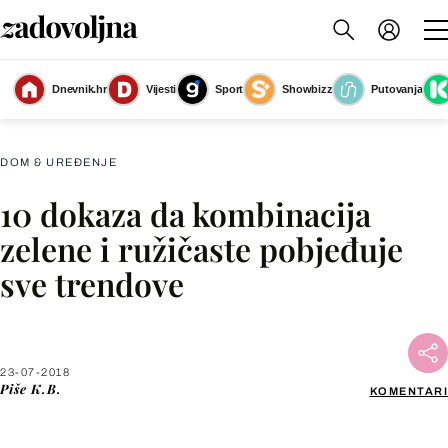
Kombinacija zelene i ružičaste u interijeru izgleda baš divno
(Foto:
Dnevnik.hr
Vijesti
Sport
Showbizz
Putovanja
Living4media)
DOM & UREĐENJE
10 dokaza da kombinacija
Facebook
zelene i ružičaste pobjeđuje
sve trendove
X
WhatsApp
23-07-2018
Piše
K.B.
KOMENTARI
Viber