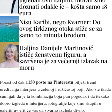
doznati odakle je – košta samo 18
eura
Nisu Karibi, nego Kvarner: Do
ovog tirkiznog otoka stiže se za
samo 20 minuta brodom
Haljina Danijele Martinović
ističe ženstvenu figuru, a
savršena je za večernji izlazak na
moru
1150 posto na Pinterestu
Porast od čak
bilježi trend
uređivanja interijera u zelenoj i ružičastoj boji. Ako ste ikada
sumnjali da je ta kombinacija boja pun pogodak i da itekako
dobro izgleda u interijeru, fotografije koje smo skupili u
galeriji uvjerit će vas da stvarno izgleda divno.