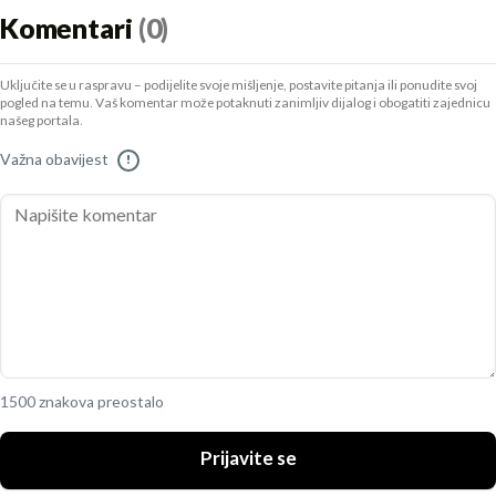
Komentari
(0)
Uključite se u raspravu – podijelite svoje mišljenje, postavite pitanja ili ponudite svoj
pogled na temu. Vaš komentar može potaknuti zanimljiv dijalog i obogatiti zajednicu
našeg portala.
Važna obavijest
!
1500 znakova preostalo
Prijavite se