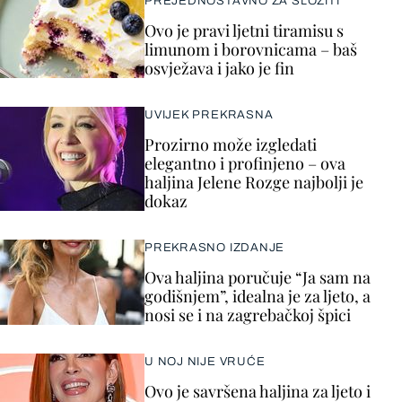
PREJEDNOSTAVNO ZA SLOŽITI
Ovo je pravi ljetni tiramisu s
limunom i borovnicama – baš
osvježava i jako je fin
UVIJEK PREKRASNA
Prozirno može izgledati
elegantno i profinjeno – ova
haljina Jelene Rozge najbolji je
dokaz
PREKRASNO IZDANJE
Ova haljina poručuje “Ja sam na
godišnjem”, idealna je za ljeto, a
nosi se i na zagrebačkoj špici
U NOJ NIJE VRUĆE
Ovo je savršena haljina za ljeto i