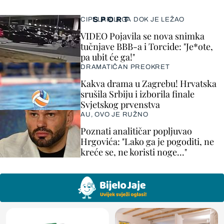
SPORT
CIPELARILI GA DOK JE LEŽAO
VIDEO Pojavila se nova snimka
tučnjave BBB-a i Torcide: "Je*ote,
pa ubit će ga!"
DRAMATIČAN PREOKRET
Kakva drama u Zagrebu! Hrvatska
srušila Srbiju i izborila finale
Svjetskog prvenstva
AU, OVO JE RUŽNO
Poznati analitičar popljuvao
Hrgovića: "Lako ga je pogoditi, ne
kreće se, ne koristi noge..."