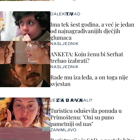
TV
DALEKI GRAD
Ima tek šest godina, a već je jedan
od najnagrađivanijih dječjih
glumaca
NASLJEDNIK
ANKETA: Koju ženu bi Serhat
trebao izabrati?
NASLJEDNIK
Rade mu iza leđa, a on toga nije
svjestan
ZABAVA
JESTE LI PROBALI?
Turisticu oduševila ponuda u
Primoštenu: "Oni su puno
pametniji od nas"
ZANIMLJIVO