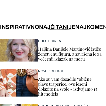
INSPIRATIVNO
NAJČITANIJE
NAJKOMEN
POPUT SIRENE
Haljina Danijele Martinović ističe
ženstvenu figuru, a savršena je za
večernji izlazak na moru
NOVE KOLEKCIJE
Ako su vam dosadile “obične”
plave traperice, ove jeseni
dolazite na svoje - izdvajamo 15
hit modela