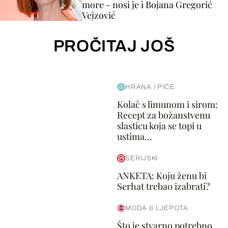
more - nosi je i Bojana Gregorić
Vejzović
PROČITAJ JOŠ
HRANA I PIĆE
Kolač s limunom i sirom:
Recept za božanstvenu
slasticu koja se topi u
ustima...
SERIJSKI
ANKETA: Koju ženu bi
Serhat trebao izabrati?
MODA & LJEPOTA
Što je stvarno potrebno