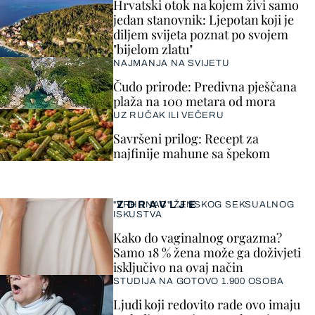
Hrvatski otok na kojem živi samo
jedan stanovnik: Ljepotan koji je
diljem svijeta poznat po svojem
"bijelom zlatu"
NAJMANJA NA SVIJETU
Čudo prirode: Predivna pješčana
plaža na 100 metara od mora
UZ RUČAK ILI VEČERU
Savršeni prilog: Recept za
najfinije mahune sa špekom
ZDRAVLJE
"VRHUNAC" ŽENSKOG SEKSUALNOG
ISKUSTVA
Kako do vaginalnog orgazma?
Samo 18 % žena može ga doživjeti
isključivo na ovaj način
STUDIJA NA GOTOVO 1.900 OSOBA
Ljudi koji redovito rade ovo imaju