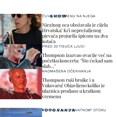
SHOW
ČUVA USPOMENU NA NJEGA
Njezinog oca obožavala je cijela
Hrvatska! Kći neprežaljenog
pjevača projurila špicom na dva
kotača
PRED 20 TISUĆA LJUDI
Thompson izazvao ovacije već na
početku koncerta: "Što ću kad sam
slab..."
NADMAŠENA OČEKIVANJA
Thompson ruši brojke i u
Vukovaru! Objavljeno koliko je
ulaznica prodano u kratkom
vremenu
PUTOVANJA
UŽIVANJE NA "PRIVATNOM" OTOKU