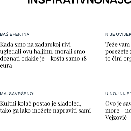
BAŠ EFEKTNA
NIJE UVIJE
Kada smo na zadarskoj rivi
Teže vam 
ugledali ovu haljinu, morali smo
posežete 
doznati odakle je – košta samo 18
to čini o
eura
MA, SAVRŠENO!
U NOJ NIJE
Kultni kolač postao je sladoled,
Ovo je sav
tako ga lako možete napraviti sami
more - no
Vejzović