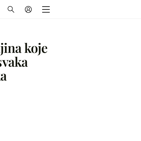
ljina koje
 svaka
a