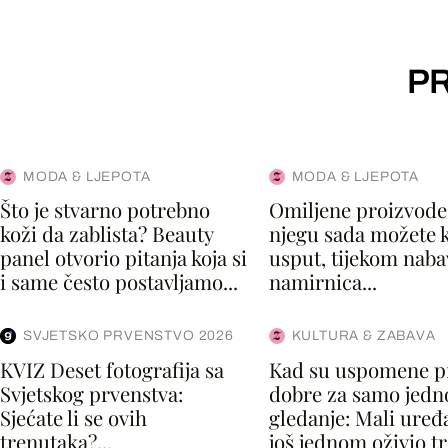
PR
MODA & LJEPOTA
MODA & LJEPOTA
Što je stvarno potrebno
Omiljene proizvode
koži da zablista? Beauty
njegu sada možete k
panel otvorio pitanja koja si
usput, tijekom naba
i same često postavljamo...
namirnica...
SVJETSKO PRVENSTVO 2026
KULTURA & ZABAVA
KVIZ Deset fotografija sa
Kad su uspomene p
Svjetskog prvenstva:
dobre za samo jedn
Sjećate li se ovih
gledanje: Mali uređaj
trenutaka?...
još jednom oživio t