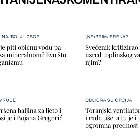
K NAJBOLJI IZBOR
(NE)PRIMJERENA?
je piti običnu vodu pa
Svećenik kritizirao
za mineralnom? Evo što
usred toplinskog val
rganizmu
njim?
 VRUĆE
ODLIČNA SU OPCIJA
ršena haljina za ljeto i
Toranjski ventilato
si je i Bojana Gregorić
i rade tiše, a tu je i
ogromna prednost