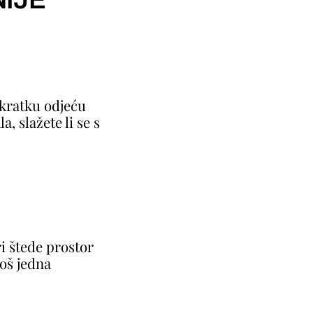
 kratku odjeću
a, slažete li se s
ri štede prostor
 još jedna