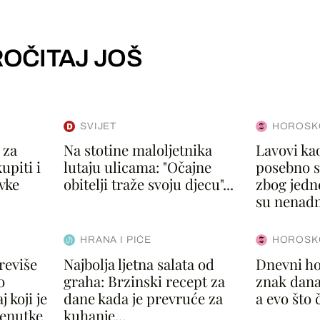
OČITAJ JOŠ
SVIJET
HOROSK
 za
Na stotine maloljetnika
Lavovi kao
upiti i
lutaju ulicama: "Očajne
posebno s
vke
obitelji traže svoju djecu"...
zbog jedn
su nenadm
HRANA I PIĆE
HOROSK
reviše
Najbolja ljetna salata od
Dnevni ho
o
graha: Brzinski recept za
znak dana
 koji je
dane kada je prevruće za
a evo što 
renutke
kuhanje...