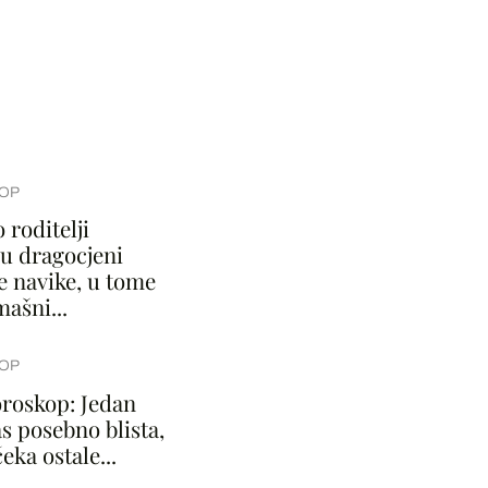
OP
 roditelji
u dragocjeni
e navike, u tome
ašni...
OP
roskop: Jedan
s posebno blista,
čeka ostale...