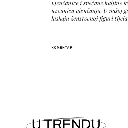
vjenčanice i svečane haljine k
uzvanica vjenčanja. U našoj ga
laskaju ženstvenoj figuri tijela
KOMENTARI
U TRENDU