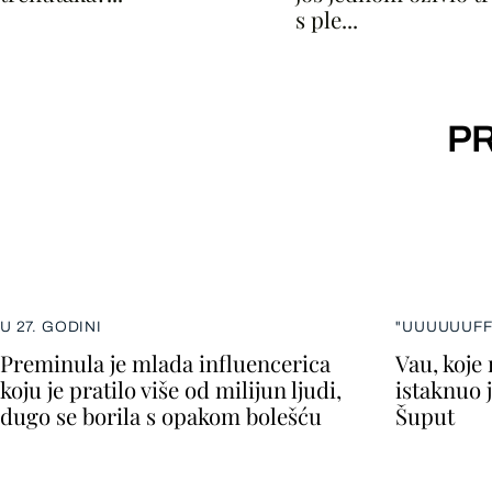
s ple...
PR
U 27. GODINI
"UUUUUUFF
Preminula je mlada influencerica
Vau, koje
koju je pratilo više od milijun ljudi,
istaknuo 
dugo se borila s opakom bolešću
Šuput