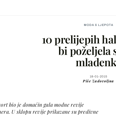
MODA & LJEPOTA
10 prelijepih ha
bi poželjela
mladenk
Facebook
X
18-01-2015
Piše
Zadovoljna
WhatsApp
sort bio je domaćin gala modne revije
Viber
nera. U sklopu revije prikazane su predivne