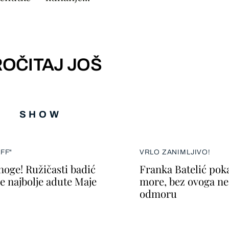
OČITAJ JOŠ
SHOW
FF"
VRLO ZANIMLJIVO!
 noge! Ružičasti badić
Franka Batelić poka
je najbolje adute Maje
more, bez ovoga ne
odmoru