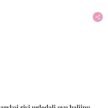
rskoj rivi ugledali ovu haljinu,