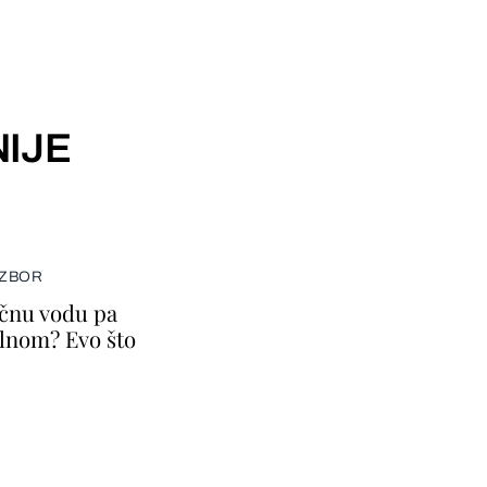
IJE
IZBOR
ičnu vodu pa
lnom? Evo što