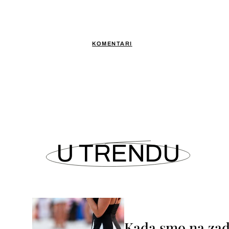
KOMENTARI
U TRENDU
Kada smo na zada