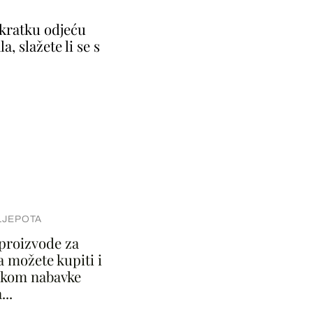
 kratku odjeću
a, slažete li se s
LJEPOTA
proizvode za
a možete kupiti i
jekom nabavke
..