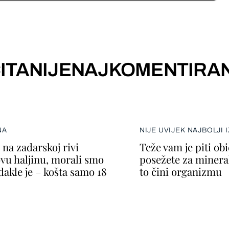
ITANIJE
NAJKOMENTIRAN
NA
NIJE UVIJEK NAJBOLJI 
na zadarskoj rivi
Teže vam je piti ob
ovu haljinu, morali smo
posežete za minera
dakle je – košta samo 18
to čini organizmu