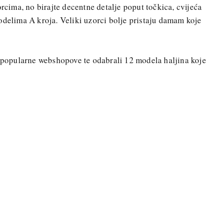
orcima, no birajte decentne detalje poput točkica, cvijeća
odelima A kroja. Veliki uzorci bolje pristaju damam koje
a popularne webshopove te odabrali 12 modela haljina koje