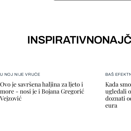
INSPIRATIVNO
NAJČ
U NOJ NIJE VRUĆE
BAŠ EFEKT
Ovo je savršena haljina za ljeto i
Kada smo 
more - nosi je i Bojana Gregorić
ugledali 
Vejzović
doznati o
eura