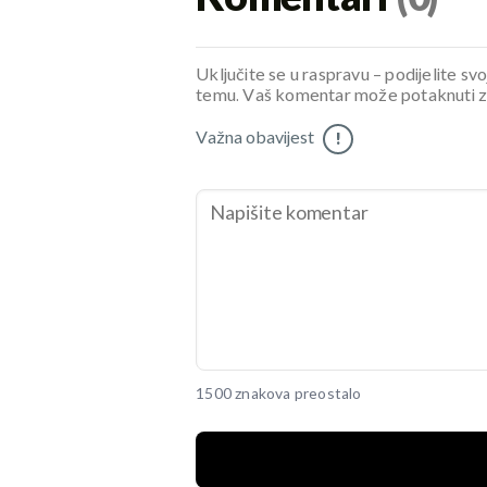
Uključite se u raspravu – podijelite svo
temu. Vaš komentar može potaknuti zani
Važna obavijest
!
1500 znakova preostalo