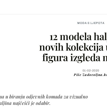
MODA & LJEPOTA
12 modela hal
novih kolekcija
figura izgleda 
Facebook
X
01-02-2020
Piše
Zadovoljna.h
WhatsApp
ma u biranju odjevnih komada za vizualno
Viber
aljina najčešći je odabir.