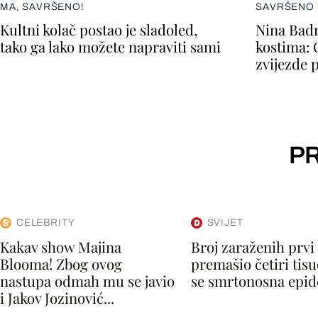
MA, SAVRŠENO!
SAVRŠENO 
Kultni kolač postao je sladoled,
Nina Badr
tako ga lako možete napraviti sami
kostima: 
zvijezde 
PR
CELEBRITY
SVIJET
Kakav show Majina
Broj zaraženih prvi
Blooma! Zbog ovog
premašio četiri tisuć
nastupa odmah mu se javio
se smrtonosna epide
i Jakov Jozinović...