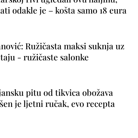
ti odakle je – košta samo 18 eura
nović: Ružičasta maksi suknja uz
taju - ružičaste salonke
jansku pitu od tikvica obožava
vršen je ljetni ručak, evo recepta