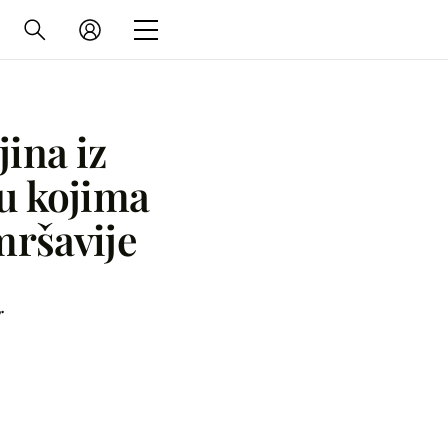
jina iz
 u kojima
mršavije
r