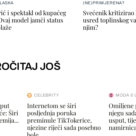
LASKA
(NE)PRIMJERENA?
ić i spektakl od kupaćeg
Svećenik kritizirao
Ovaj model jamči status
usred toplinskog val
plaže
njim?
OČITAJ JOŠ
CELEBRITY
MODA & 
 put
Internetom se širi
Omiljene 
e: Širi
posljednja poruka
njegu sad
mija...
preminule TikTokerice,
usput, ti
njezine riječi sada posebno
namirnica.
bole...