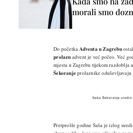
Kada smo na zada
morali smo dozna
Adventa u Zagrebu
Do početka
osta
prolazu
advent je već počeo. Već go
mjesta u Zagrebu tijekom razdoblja 
Šekoranje
prolaznike oduševljavaju p
Saša Šekoranja uredio j
Pretprošle godine Saša je izlog ured