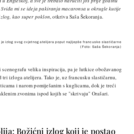
i u Engleskoj, a sve je trebalo naručiti još prije godinu
 Sviđa mi se ideja pakiranja macaronsa u okrugle kutije
izlog, kao super poklon
, otkriva Saša Šekoranja.
je izlog svog cvjetnog atelijera poput najljepše francuske slastičarne
(Foto: Saša Šekoranja)
scenografu velika inspiracija, pa je lutkice obožavanog
 tri izloga atelijera. Tako je, uz francusku slastičarnu,
aticama i narom pomiješanim s kuglicama, dok je treći
aklenim zvonima ispod kojih se "skrivaju" Orašari.
ija: Božićni izlog koji je postao