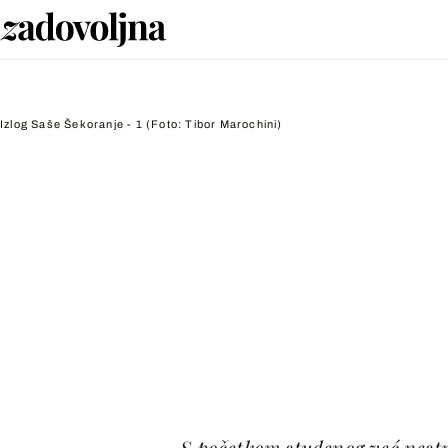
Izlog Saše Šekoranje - 1
(Foto: Tibor Marochini)
S početkom studenog već nest