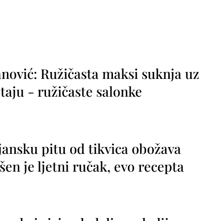
nović: Ružičasta maksi suknja uz
taju - ružičaste salonke
jansku pitu od tikvica obožava
vršen je ljetni ručak, evo recepta