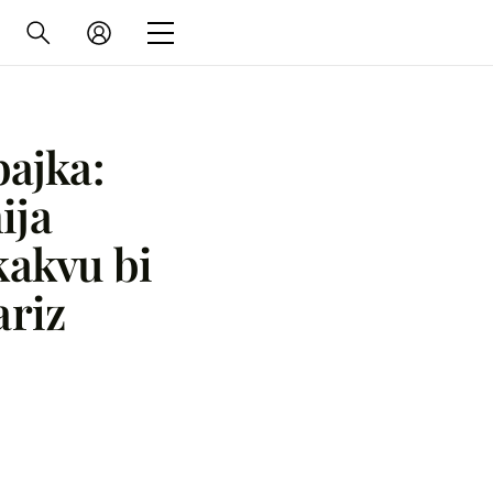
ajka:
ija
 kakvu bi
ariz