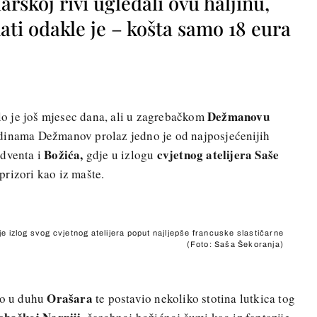
rskoj rivi ugledali ovu haljinu,
ti odakle je – košta samo 18 eura
Dežmanovu
lo je još mjesec dana, ali u zagrebačkom
dinama Dežmanov prolaz jedno je od najposjećenijih
Božića,
cvjetnog atelijera Saše
adventa i
gdje u izlogu
rizori kao iz mašte.
e izlog svog cvjetnog atelijera poput najljepše francuske slastičarne
(Foto: Saša Šekoranja)
Orašara
io u duhu
te postavio nekoliko stotina lutkica tog