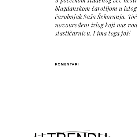
blagdanskom čarolijom u izlogu
čarobnjak Saša Šekoranja. Točn
novouređeni izlog koji nas vod
slastičarnicu. I ima toga još!
KOMENTARI