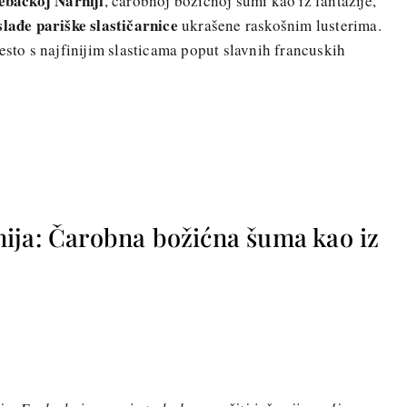
ebačkoj Narniji
, čarobnoj božićnoj šumi kao iz fantazije,
slađe pariške slastičarnice
ukrašene raskošnim lusterima.
esto s najfinijim slasticama poput slavnih francuskih
ija: Čarobna božićna šuma kao iz