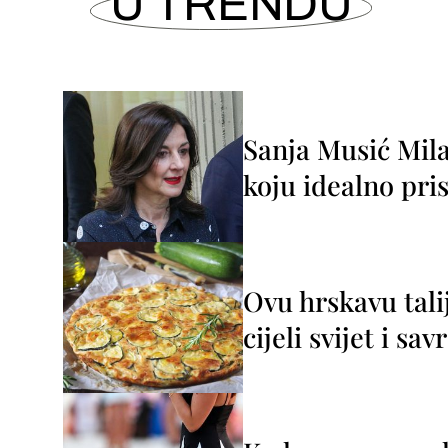
U TRENDU
Sanja Musić Mila
koju idealno pris
Ovu hrskavu tali
cijeli svijet i sa