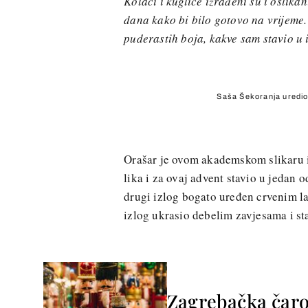
Kolači i kuglice izrađeni su i oslikan
dana kako bi bilo gotovo na vrijeme.
puderastih boja, kakve sam stavio u 
Saša Šekoranja uredio 
Orašar je ovom akademskom slikaru i 
lika i za ovaj advent stavio u jedan od
drugi izlog bogato uređen crvenim l
izlog ukrasio debelim zavjesama i st
Zagrebačka čarol