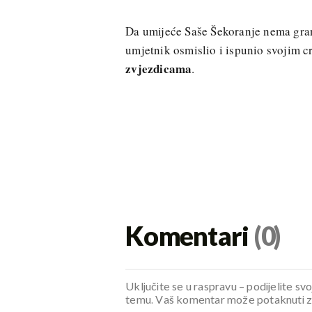
Da umijeće Saše Šekoranje nema gra
umjetnik osmislio i ispunio svojim cr
zvjezdicama
.
Komentari
(0)
Uključite se u raspravu – podijelite svo
temu. Vaš komentar može potaknuti zani