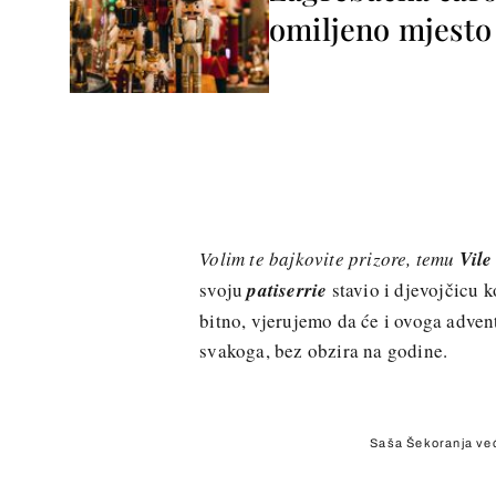
omiljeno mjesto 
Volim te bajkovite prizore, temu
Vile
svoju
patiserrie
stavio i djevojčicu ko
bitno, vjerujemo da će i ovoga advent
svakoga, bez obzira na godine.
Saša Šekoranja već 