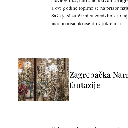
zagr
slavnog lika, lani smo uživali u
naj
a ove godine topimo se na prizor
Saša je slastičarnicu zamislio kao mj
macaronsa
ukrašenih šljokicama.
Zagrebačka Narn
fantazije