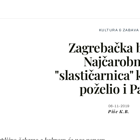
KULTURA & ZABAVA
Zagrebačka b
Najčarobn
"slastičarnica"
Facebook
poželio i P
X
06-11-2019
Piše
K.B.
WhatsApp
Viber
rpljivo čekamo s kakvom će nas novom