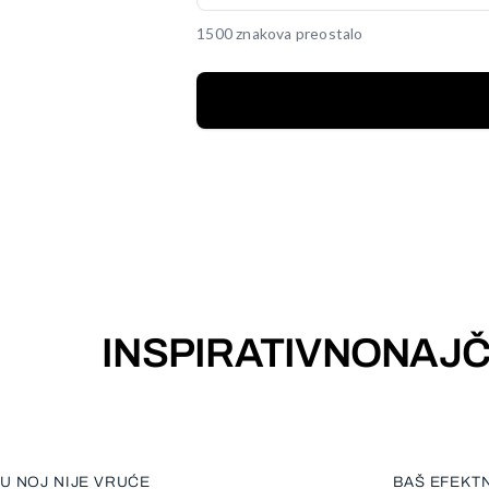
1500 znakova preostalo
INSPIRATIVNO
NAJČ
U NOJ NIJE VRUĆE
BAŠ EFEKT