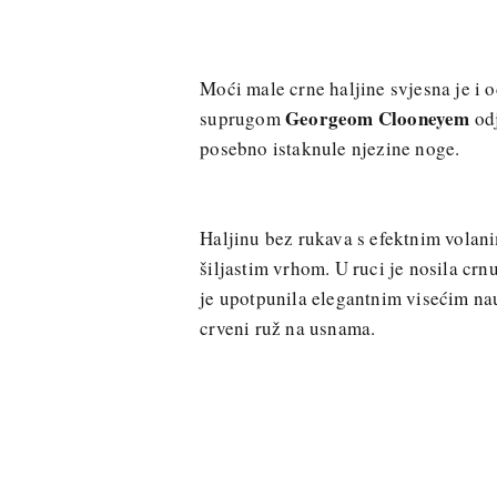
Moći male crne haljine svjesna je i 
Georgeom Clooneyem
suprugom
odj
posebno istaknule njezine noge.
Haljinu bez rukava s efektnim volanim
šiljastim vrhom. U ruci je nosila crn
je upotpunila elegantnim visećim na
crveni ruž na usnama.