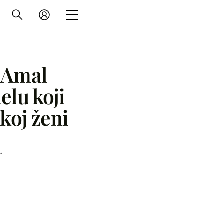
: Amal
lu koji
akoj ženi
r