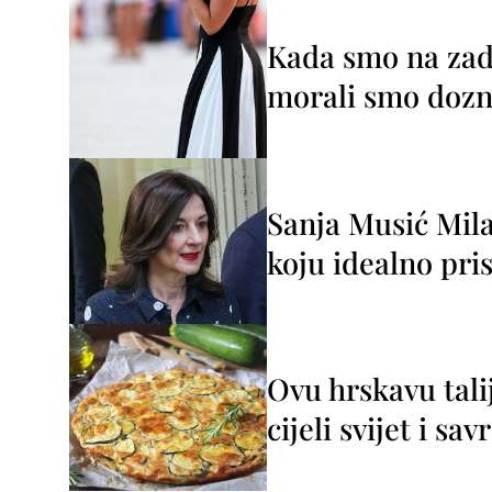
Kada smo na zada
morali smo dozna
Sanja Musić Mila
koju idealno pris
Ovu hrskavu tali
cijeli svijet i sa