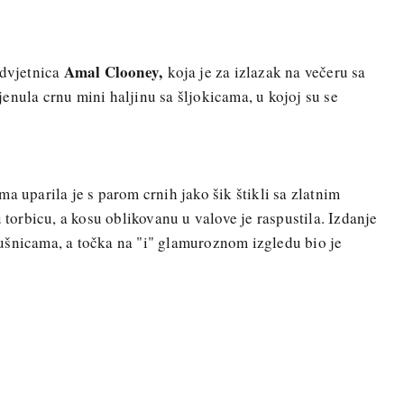
Amal Clooney,
odvjetnica
koja je za izlazak na večeru sa
enula crnu mini haljinu sa šljokicama, u kojoj su se
a uparila je s parom crnih jako šik štikli sa zlatnim
u torbicu, a kosu oblikovanu u valove je raspustila. Izdanje
ušnicama, a točka na "i" glamuroznom izgledu bio je