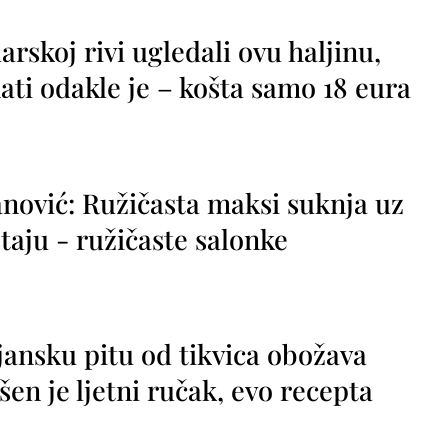
rskoj rivi ugledali ovu haljinu,
ti odakle je – košta samo 18 eura
nović: Ružičasta maksi suknja uz
taju - ružičaste salonke
jansku pitu od tikvica obožava
vršen je ljetni ručak, evo recepta