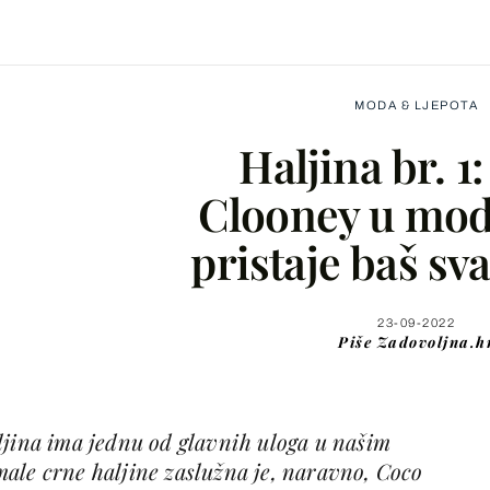
MODA & LJEPOTA
Haljina br. 1
Clooney u mode
pristaje baš sv
Facebook
X
23-09-2022
Piše
Zadovoljna.h
WhatsApp
ljina ima jednu od glavnih uloga u našim
Viber
ale crne haljine zaslužna je, naravno, Coco