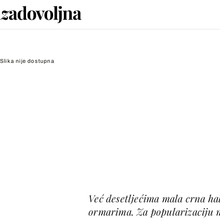
Slika nije dostupna
Već desetljećima mala crna ha
ormarima. Za popularizaciju m