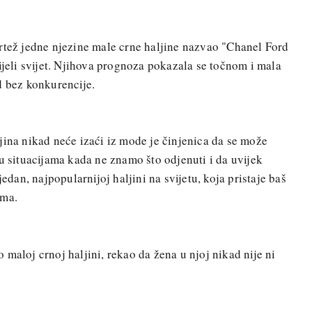
rtež jedne njezine male crne haljine nazvao "Chanel Ford
ijeli svijet. Njihova prognoza pokazala se točnom i mala
d bez konkurencije.
jina nikad neće izaći iz mode je činjenica da se može
u situacijama kada ne znamo što odjenuti i da uvijek
jedan, najpopularnijoj haljini na svijetu, koja pristaje baš
ima.
 maloj crnoj haljini, rekao da žena u njoj nikad nije ni